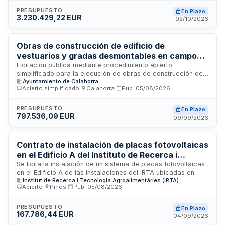
440 y 444. Las actuaciones se desarrollarán en diversos
puntos kilométricos de estas líneas, requiriendo coordinación
PRESUPUESTO
En Plazo
3.230.429,22 EUR
en la ejecución de diferentes prestaciones y colaboración
02/10/2026
con ayuntamientos de los términos municipales afectados
para mejorar la seguridad de la infraestructura ferroviaria.
Obras de construcción de edificio de
vestuarios y gradas desmontables en campo
de fútbol - Ayuntamiento de Calahorra
Licitación pública mediante procedimiento abierto
simplificado para la ejecución de obras de construcción de
Ayuntamiento de Calahorra
un edificio destinado a vestuarios y gradas desmontables en
Abierto simplificado
·
Calahorra
·
Pub.
05/08/2026
el campo de fútbol ubicado en las pistas municipales de
atletismo de Calahorra, La Rioja. La Administración designará
un Director facultativo responsable de la comprobación,
PRESUPUESTO
En Plazo
797.536,09 EUR
coordinación, vigilancia e inspección de la obra, mientras
09/09/2026
que el adjudicatario asumirá la dirección inmediata de los
trabajos y control de materiales. El proyecto ha sido
aprobado por la Administración conforme a los requisitos
Contrato de instalación de placas fotovoltaicas
legales establecidos.
en el Edificio A del Instituto de Recerca i
Tecnologia Agroalimentaria de Monells
Se licita la instalación de un sistema de placas fotovoltaicas
en el Edificio A de las instalaciones del IRTA ubicadas en
Institut de Recerca i Tecnologia Agroalimentàries (IRTA)
Monells. El contrato incluye la ejecución completa de las
Abierto
·
Pinós
·
Pub.
05/08/2026
obras, supervisión técnica, cumplimiento de programas de
trabajo, medidas de seguridad y todas las obligaciones de
responsabilidad del contratista conforme a lo establecido en
PRESUPUESTO
En Plazo
167.786,44 EUR
el pliego de condiciones técnicas y administrativas. El
04/09/2026
organismo de contratación es el Instituto de Recerca i