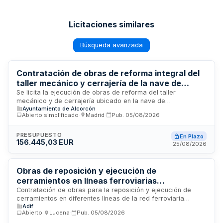
Licitaciones similares
Búsqueda avanzada
Contratación de obras de reforma integral del
taller mecánico y cerrajería de la nave de
mantenimiento municipal
Se licita la ejecución de obras de reforma del taller
mecánico y de cerrajería ubicado en la nave de
Ayuntamiento de Alcorcón
mantenimiento municipal. El proyecto técnico, redactado por
Abierto simplificado
·
Madrid
·
Pub.
05/08/2026
arquitecto profesional colegiado, define los trabajos a
realizar de manera integral sin división en lotes, asegurando
la correcta ejecución técnica de todas las fases. La
PRESUPUESTO
En Plazo
156.445,03 EUR
dirección facultativa de las obras corre a cargo del
25/08/2026
profesional que redactó el proyecto. El contrato se ejecutará
bajo sistema de precio a tanto alzado conforme al
presupuesto detallado y mediciones establecidas en la
Obras de reposición y ejecución de
documentación técnica del proyecto.
cerramientos en líneas ferroviarias
convencionales de la red de Adif Subdirección
Contratación de obras para la reposición y ejecución de
cerramientos en diferentes líneas de la red ferroviaria
Sur
Adif
convencional gestionada por Adif en el ámbito de la
Abierto
·
Lucena
·
Pub.
05/08/2026
Subdirección Sur, específicamente en las líneas 400, 406,