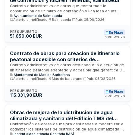
de contención y losa en Tenerías, Balmaseda
Contrato administrativo de obras que comprende la
construcción de un muro de contención y una losa en las
Ayuntamiento de Balmaseda
ubicaciones Tenerías 14 y 18 en el municipio de Balmaseda.
Abierto simplificado
·
Balmaseda
·
Pub.
05/08/2026
La licitación se convoca mediante procedimiento abierto
simplificado abreviado y se regirá por la Ley de Contratos
del Sector Público. No se requiere garantía provisional de los
PRESUPUESTO
En Plazo
51.650,00 EUR
licitadores. La adjudicación se realizará conforme a criterios
21/08/2026
de calidad-precio, siendo el precio ofertado uno de los
factores determinantes de la valoración de las
proposiciones.
Contrato de obras para creación de itinerario
peatonal accesible con criterios de
sostenibilidad ambiental
Contrato administrativo de obras destinado a la ejecución de
un itinerario peatonal adaptado y accesible que garantice un
Ajuntament de Mas de Barberans
recorrido seguro con separación física respecto al tráfico
Abierto simplificado
·
Mas de barberans
·
Pub.
05/08/2026
vehicular. El proyecto promueve la movilidad activa, conecta
tres puntos de interés en el ámbito de actuación y está
diseñado conforme a criterios de sostenibilidad ambiental y
PRESUPUESTO
En Plazo
115.331,90 EUR
accesibilidad universal para todos los usuarios.
25/08/2026
Obras de mejora de la distribución de agua
climatizada y sanitaria del Edificio TMS del
Instituto de Asuntos Sociales
Contratación de obras de mejora destinadas a modernizar y
optimizar los sistemas de distribución de agua climatizada y
Institut d'Assistència Sanitària (IAS)
agua sanitaria en el Edificio TMS del Instituto de Asuntos