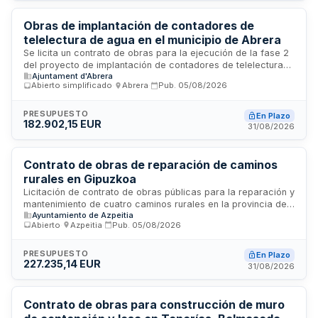
Tecnologia Agroalimentaria.
Obras de implantación de contadores de
telelectura de agua en el municipio de Abrera
Se licita un contrato de obras para la ejecución de la fase 2
del proyecto de implantación de contadores de telelectura
Ajuntament d'Abrera
de abonado en el municipio de Abrera. El Ayuntamiento de
Abierto simplificado
·
Abrera
·
Pub.
05/08/2026
Abrera requiere la renovación de una parte significativa de
su parque de contadores de agua para mejorar la gestión
del suministro, detectar fugas, incidencias y fraudes. Las
PRESUPUESTO
En Plazo
182.902,15 EUR
obras se ejecutarán por la falta de recursos humanos y
31/08/2026
materiales en los servicios municipales correspondientes.
Contrato de obras de reparación de caminos
rurales en Gipuzkoa
Licitación de contrato de obras públicas para la reparación y
mantenimiento de cuatro caminos rurales en la provincia de
Ayuntamiento de Azpeitia
Gipuzkoa: Badiolatxo-Orandagoikoa, Txarabarrena-Elosua,
Abierto
·
Azpeitia
·
Pub.
05/08/2026
Arriaga-Arriagagain y Urasandi Berri-Oielantzun. Las obras
se ejecutarán conforme a los planos, especificaciones
técnicas y memoria del proyecto aprobado, incluyendo
PRESUPUESTO
En Plazo
227.235,14 EUR
todos los trabajos necesarios para restaurar la funcionalidad
31/08/2026
y seguridad de estas infraestructuras viarias.
Contrato de obras para construcción de muro