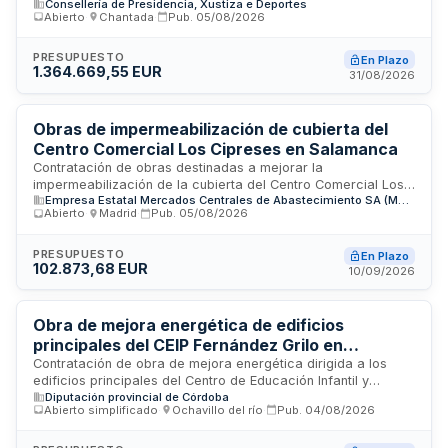
Consellería de Presidencia, Xustiza e Deportes
San Caetano, promovida por la Consellería de Presidencia,
Abierto
·
Chantada
·
Pub.
05/08/2026
Xustiza e Deportes. El proyecto contempla intervenciones
destinadas a mejorar la eficiencia energética de la
infraestructura mediante trabajos de construcción y reforma
PRESUPUESTO
En Plazo
1.364.669,55 EUR
especializada. El importe estimado del contrato es de
31/08/2026
aproximadamente 1.651.250 euros y se encuentra en fase de
plazo de presentación de ofertas.
Obras de impermeabilización de cubierta del
Centro Comercial Los Cipreses en Salamanca
Contratación de obras destinadas a mejorar la
impermeabilización de la cubierta del Centro Comercial Los
Empresa Estatal Mercados Centrales de Abastecimiento SA (MERCASA)
Cipreses ubicado en Salamanca. MERCASA requiere
Abierto
·
Madrid
·
Pub.
05/08/2026
empresas especializadas en trabajos de impermeabilización
con experiencia demostrada en proyectos de similares
características. La ejecución incluye asignación de personal
PRESUPUESTO
En Plazo
102.873,68 EUR
técnico cualificado, medios auxiliares y garantía de
10/09/2026
ejecución mínima de un año desde la recepción correcta de
la obra.
Obra de mejora energética de edificios
principales del CEIP Fernández Grilo en
Ochavillo del Río (Córdoba)
Contratación de obra de mejora energética dirigida a los
edificios principales del Centro de Educación Infantil y
Diputación provincial de Córdoba
Primaria Fernández Grilo ubicado en Ochavillo del Río,
Abierto simplificado
·
Ochavillo del río
·
Pub.
04/08/2026
provincia de Córdoba. El proyecto se incluye en el Plan de
Humanización de Entornos Urbanos y Agenda Rural para el