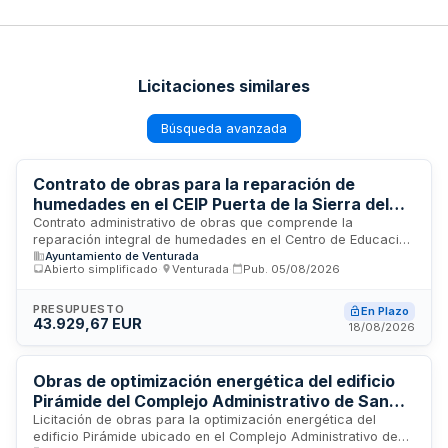
Licitaciones similares
Búsqueda avanzada
Contrato de obras para la reparación de
humedades en el CEIP Puerta de la Sierra del
Ayuntamiento de Venturada (Madrid)
Contrato administrativo de obras que comprende la
reparación integral de humedades en el Centro de Educación
Ayuntamiento de Venturada
Infantil y Primaria Puerta de la Sierra, ubicado en Venturada,
Abierto simplificado
·
Venturada
·
Pub.
05/08/2026
Madrid. Las actuaciones incluyen impermeabilización interior
y exterior de paramentos afectados, demoliciones y
reposiciones necesarias, ejecución de zanja drenante
PRESUPUESTO
En Plazo
43.929,67 EUR
perimetral, saneados, revestimientos y acabados, así como
18/08/2026
la gestión y transporte de residuos de construcción y
demolición derivados de la ejecución de las obras.
Obras de optimización energética del edificio
Pirámide del Complejo Administrativo de San
Caetano
Licitación de obras para la optimización energética del
edificio Pirámide ubicado en el Complejo Administrativo de