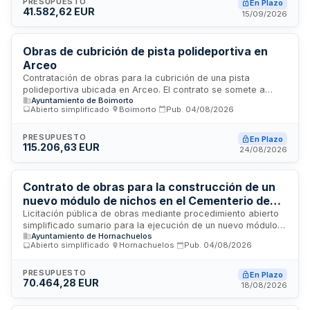
período 24-27. La ejecución comprende trabajos de
PRESUPUESTO
En Plazo
41.582,62 EUR
eficiencia energética que requieren supervisión técnica y
15/09/2026
administrativa durante todas las fases de realización.
Obras de cubrición de pista polideportiva en
Arceo
Contratación de obras para la cubrición de una pista
polideportiva ubicada en Arceo. El contrato se somete a
Ayuntamiento de Boimorto
procedimiento simplificado conforme a la Ley de Contratos
Abierto simplificado
·
Boimorto
·
Pub.
04/08/2026
del Sector Público, sin estar sujeto a regulación armonizada.
Las obras incluyen la elaboración de estudio básico de
seguridad y salud, así como estudio de gestión de residuos
PRESUPUESTO
En Plazo
115.206,63 EUR
de construcción y demolición según normativa vigente. Se
24/08/2026
exigen criterios sociales y ambientales transversales en la
ejecución.
Contrato de obras para la construcción de un
nuevo módulo de nichos en el Cementerio de
San Antonio de Hornachuelos
Licitación pública de obras mediante procedimiento abierto
simplificado sumario para la ejecución de un nuevo módulo
Ayuntamiento de Hornachuelos
de nichos en el Cementerio de San Antonio ubicado en
Abierto simplificado
·
Hornachuelos
·
Pub.
04/08/2026
Hornachuelos, Córdoba. El contrato incluye obligaciones
laborales de cumplimiento normativo en materia de
seguridad social, condiciones de trabajo y prevención de
PRESUPUESTO
En Plazo
70.464,28 EUR
riesgos laborales que deberá acreditar la empresa
18/08/2026
adjudicataria mediante declaración responsable o
certificaciones de organismos competentes.