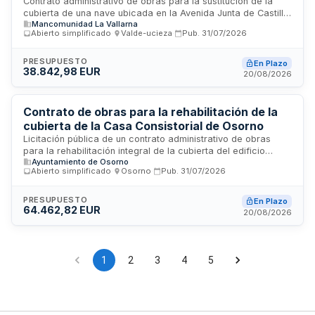
Contrato administrativo de obras para la sustitución de la
cubierta de una nave ubicada en la Avenida Junta de Castilla
Mancomunidad La Vallarna
y León 17 en Osorno, Palencia. La intervención es
Abierto simplificado
·
Valde-ucieza
·
Pub.
31/07/2026
imprescindible para restablecer la integridad constructiva
del edificio, evitar daños mayores y garantizar el correcto
mantenimiento del patrimonio de la Mancomunidad. El
PRESUPUESTO
En Plazo
38.842,98 EUR
procedimiento de selección es abierto simplificado con
20/08/2026
adjudicación por precio único, sin posibilidad de variantes ni
modificación de plazos.
Contrato de obras para la rehabilitación de la
cubierta de la Casa Consistorial de Osorno
Licitación pública de un contrato administrativo de obras
para la rehabilitación integral de la cubierta del edificio
Ayuntamiento de Osorno
consistorial ubicado en Plaza Mayor de Osorno, Palencia. El
Abierto simplificado
·
Osorno
·
Pub.
31/07/2026
proyecto tiene como objetivo reparar los daños existentes,
garantizar la continuidad de los servicios públicos
municipales y asegurar la correcta conservación del
PRESUPUESTO
En Plazo
64.462,82 EUR
patrimonio local. La adjudicación se realizará mediante
20/08/2026
procedimiento abierto simplificado aplicando un único
criterio de selección basado en el precio más favorable.
1
2
3
4
5