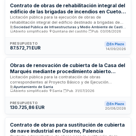
Contrato de obras de rehabilitación integral del
edificio de las brigadas de incendios en Cueto,
León
Licitación pública para la ejecución de obras de
rehabilitación integral del edificio destinado a brigadas de
Sociedad Pública de Infraestructuras y Medio Ambiente de Castilla y León S.A.
incendios ubicado en Cueto, provincia de León. El contrato
Abierto simplificado
·
Quintana del castillo
·
Pub.
03/08/2026
se tramita mediante procedimiento abierto simplificado sin
lotes y está sujeto a regulación de naturaleza privada
conforme a la Ley de Contratos del Sector Público. Las
PRESUPUESTO
En Plazo
87.572,71 EUR
obras incluyen el proyecto técnico completo con estudio de
14/09/2026
seguridad y salud, planos y cuadros de precios, siendo
obligatorios para el contratista adjudicatario.
Obras de renovación de cubierta de la Casa del
Marqués mediante procedimiento abierto
simplificado - Concello de Sarria
Licitación pública para la contratación de obras
correspondientes al Proyecto Básico y de Ejecución
Ayuntamiento de Sarria
destinadas a la renovación integral de la cubierta de la Casa
Abierto simplificado
·
Sarria
·
Pub.
31/07/2026
del Marqués. El Concello de Sarria, como órgano
contratante, busca ejecutar estos trabajos de mejora y
rehabilitación de la estructura de cubierta del inmueble de
PRESUPUESTO
En Plazo
130.725,86 EUR
interés patrimonial. El procedimiento es abierto simplificado,
20/08/2026
permitiendo la participación de empresas constructoras y
contratistas especializadas en trabajos de cubierta.
Contrato de obras para sustitución de cubierta
de nave industrial en Osorno, Palencia