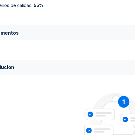
terios de calidad
:
55%
umentos
lución