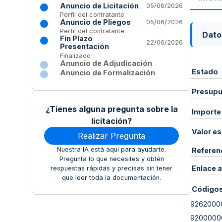
Anuncio de Licitación
05/06/2026
Perfil del contratante
Anuncio de Pliegos
05/06/2026
Perfil del contratante
Dato
Fin Plazo
22/06/2026
Presentación
Finalizado
Anuncio de Adjudicación
Estado
Anuncio de Formalización
Presupue
¿Tienes alguna pregunta sobre la
Importe
licitación?
Valor e
Realizar Pregunta
Nuestra IA está aquí para ayudarte.
Referen
Pregunta lo que necesites y obtén
Enlace a
respuestas rápidas y precisas sin tener
que leer toda la documentación.
Código
9262000
9200000