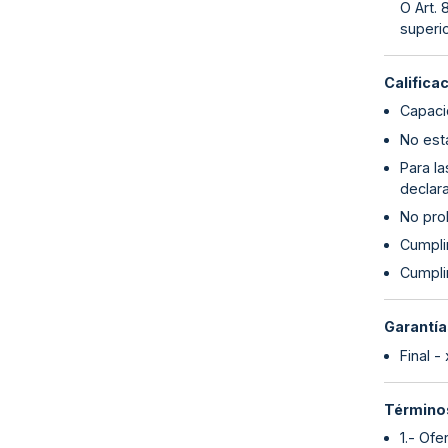
O Art. 
superio
Califica
Capaci
No esta
Para l
declara
No proh
Cumpli
Cumplim
Garantía
Final -
Términos
1.- Of