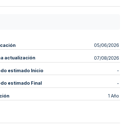
icación
05/06/2026
ma actualización
07/08/2026
odo estimado Inicio
-
odo estimado Final
-
ción
1 Año