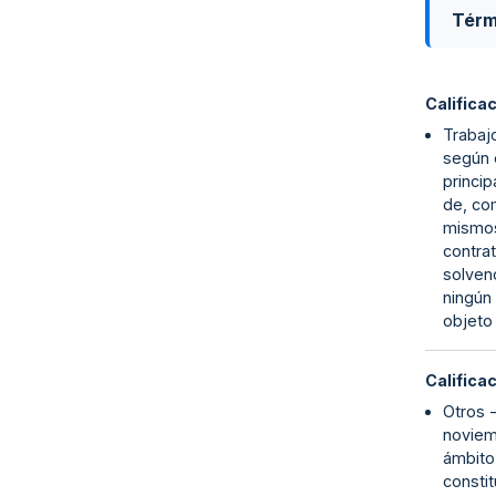
Térm
Califica
Trabajo
según e
princip
de, com
mismos
contra
solvenc
ningún 
objeto 
Califica
Otros -
noviemb
ámbito 
constit