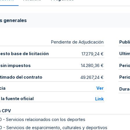
s generales
Publ
Pendiente de Adjudicación
sto base de licitación
Ulti
17.279,24 €
 sin impuestos
Peri
14.280,36 €
stimado del contrato
Peri
49.267,24 €
cia
Ver
Dura
 la fuente oficial
Link
s CPV
0
-
Servicios relacionados con los deportes
0
-
Servicios de esparcimiento, culturales y deportivos