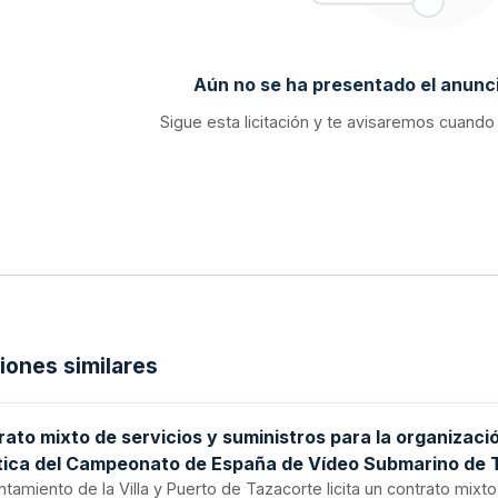
Aún no se ha presentado el anunci
Sigue esta licitación y te avisaremos cuando
ciones similares
ato mixto de servicios y suministros para la organizaci
stica del Campeonato de España de Vídeo Submarino de
6
ntamiento de la Villa y Puerto de Tazacorte licita un contrato mixt