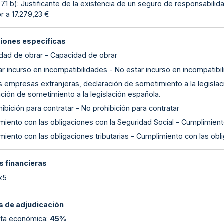
87.1 b): Justificante de la existencia de un seguro de responsabilid
r a 17.279,23 €
ciones específicas
dad de obrar - Capacidad de obrar
r incurso en incompatibilidades - No estar incurso en incompatibi
as empresas extranjeras, declaración de sometimiento a la legislac
ción de sometimiento a la legislación española.
ibición para contratar - No prohibición para contratar
miento con las obligaciones con la Seguridad Social - Cumplimient
iento con las obligaciones tributarias - Cumplimiento con las obli
s financieras
 x5
 de adjudicación
erta económica
:
45%