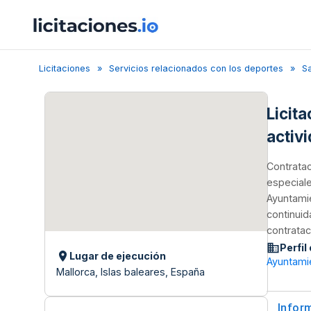
Licitaciones
Servicios relacionados con los deportes
S
Licit
activ
Contratac
especiale
Ayuntamie
continuid
contratac
Perfil
Lugar de ejecución
Ayuntami
Mallorca, Islas baleares, España
Infor