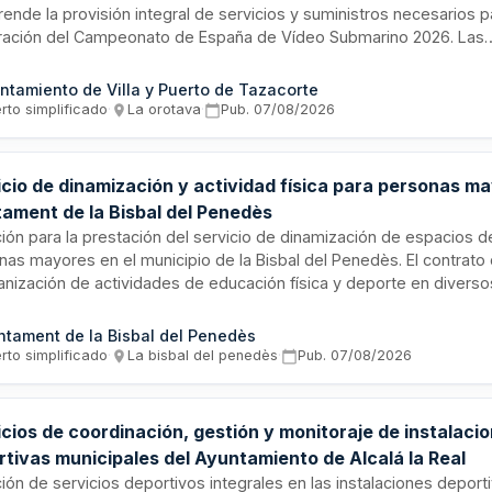
ende la provisión integral de servicios y suministros necesarios p
ración del Campeonato de España de Vídeo Submarino 2026. Las
ciones incluyen alojamiento unificado para participantes, jurado y
zativo; habilitación de salones de trabajo técnico y reuniones; ope
ntamiento de Villa y Puerto de Tazacorte
ima mediante alquiler de flota de embarcaciones; servicios de buc
rto simplificado
·
La orotava
·
Pub.
07/08/2026
istro y recarga de equipos de inmersión; manutención; y soporte 
teriores. El contrato tiene naturaleza mixta con preponderancia de
suministros, regido por la legislación de contratación pública.
icio de dinamización y actividad física para personas ma
tament de la Bisbal del Penedès
ación para la prestación del servicio de dinamización de espacios 
nas mayores en el municipio de la Bisbal del Penedès. El contrat
ganización de actividades de educación física y deporte en divers
ud municipales, así como el servicio de animación sociocultural en
les y centros de encuentro para mayores distribuidos en diferent
ntament de la Bisbal del Penedès
s. El objetivo es promover la actividad física, el bienestar y la int
rto simplificado
·
La bisbal del penedès
·
Pub.
07/08/2026
l de la población envejecida mediante programas adaptados en
structuras públicas municipales.
cios de coordinación, gestión y monitoraje de instalaci
rtivas municipales del Ayuntamiento de Alcalá la Real
ción de servicios deportivos integrales en las instalaciones deport