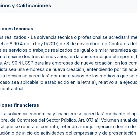
inos y Calificaciones
ciones técnicas
s realizados - La solvencia técnica o profesional se acreditará med
l artº 90.4 de la Ley 9/2017, de 8 de noviembre, de Contratos del S
ales servicios o trabajos realizados de igual o similar naturaleza 
o máximo los tres últimos años, en la que se indique el importe, la
. Art. 90.4 LCSP para las empresas de nueva creación: en los cont
tista sea una empresa de nueva creación, entendiendo por tal aquel
ia técnica se acreditará por uno o varios de los medios a que se refi
caso sea aplicable lo establecido en la letra a), relativo a la ej
contractual.
ciones financieras
 La solvencia económica y financiera se acreditará mediante el apar
re, de Contratos del Sector Público. Art. 87.1 a): Volumen anual 
al que se refiera el contrato, referido al mejor ejercicio dentro d
ución o de inicio de actividades del empresario y de presentación 