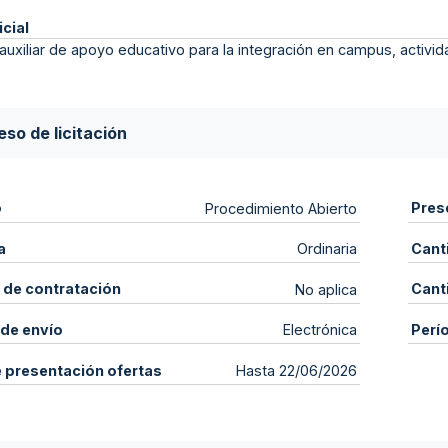
icial
auxiliar de apoyo educativo para la integración en campus, activi
so de licitación
o
Pres
Procedimiento Abierto
a
Cant
Ordinaria
 de contratación
Cant
No aplica
de envío
Perí
Electrónica
e presentación ofertas
Hasta 22/06/2026