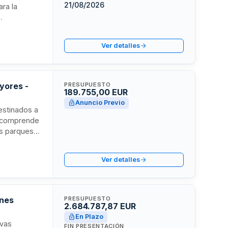
21/08/2026
ara la
 personal
rativa
Ver detalles
eo;
audiovisual
 servicios
yores -
PRESUPUESTO
189.755,00 EUR
Anuncio Previo
destinados a
o comprende
os parques
 locales
es núcleos
Ver detalles
egración
ones
PRESUPUESTO
2.684.787,87 EUR
En Plazo
ivas
FIN PRESENTACIÓN