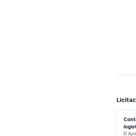
Licita
Contr
logí
202
El Ayu