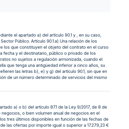
iante el apartado a) del artículo 90.1 y , en su caso,
ector Público. Artículo 90.1.a) Una relación de los
que los que constituyen el objeto del contrato en el curso
 fecha y el destinatario, público o privado de los
ratos no sujetos a regulación armonizada, cuando el
la que tenga una antigüedad inferior a cinco años, su
eren las letras b), e) y g) del artículo 90.1, sin que en
ecución de un número determinado de servicios del mismo
tado a) o b) del artículo 87.1 de la Ley 9/2017, de 8 de
de negocios, o bien volumen anual de negocios en el
e los tres últimos disponibles en función de las fechas de
de las ofertas por importe igual o superior a 17.279,23 €