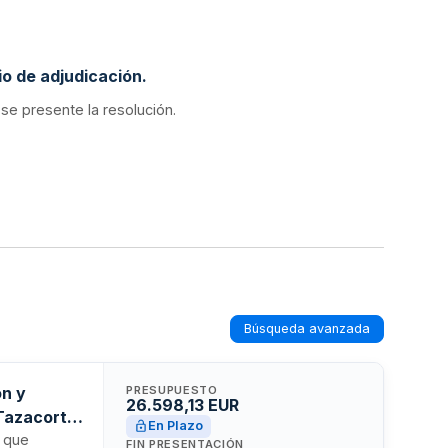
o de adjudicación.
 se presente la resolución.
Búsqueda avanzada
ón y
PRESUPUESTO
26.598,13 EUR
 Tazacorte
En Plazo
o que
FIN PRESENTACIÓN