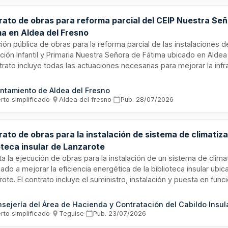
rato de obras para reforma parcial del CEIP Nuestra Se
ma en Aldea del Fresno
ción pública de obras para la reforma parcial de las instalaciones 
ción Infantil y Primaria Nuestra Señora de Fátima ubicado en Aldea
trato incluye todas las actuaciones necesarias para mejorar la infr
tiva, así como los estudios de seguridad y salud y gestión de res
rucción y demolición requeridos por normativa. Se trata de una o
ntamiento de Aldea del Fresno
tible de entrega al uso general sin perjuicio de futuras ampliacio
rto simplificado
·
Aldea del fresno
·
Pub.
28/07/2026
ato de obras para la instalación de sistema de climatiza
oteca insular de Lanzarote
ita la ejecución de obras para la instalación de un sistema de clima
ado a mejorar la eficiencia energética de la biblioteca insular ubi
ote. El contrato incluye el suministro, instalación y puesta en fun
uipos de climatización, así como todas las labores complementar
arias para la correcta ejecución del proyecto. La entidad contrata
sable de la dirección facultativa y supervisión de los trabajos, co
rto simplificado
·
Teguise
·
Pub.
23/07/2026
iva de contratación pública aplicable.