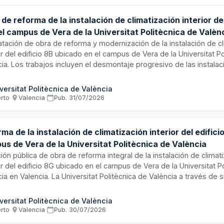
de reforma de la instalación de climatización interior del
l campus de Vera de la Universitat Politècnica de Valèn
atación de obra de reforma y modernización de la instalación de cl
or del edificio 8B ubicado en el campus de Vera de la Universitat P
cia. Los trabajos incluyen el desmontaje progresivo de las instala
entes, sustitución de falsos techos en las zonas objeto de actuaci
lación de nuevos sistemas de refrigeración y calefacción. El proyec
versitat Politècnica de València
mpla la sustitución de enfriadoras aire-agua, fancoils y recuperad
erto
·
Valencia
·
Pub.
31/07/2026
 manteniendo la potencia frigorífica existente de 710 kW. La ejecu
ará minimizando la afección al funcionamiento normal del edificio.
ma de la instalación de climatización interior del edifici
s de Vera de la Universitat Politècnica de València
ción pública de obra de reforma integral de la instalación de climat
or del edificio 8G ubicado en el campus de Vera de la Universitat P
ia en Valencia. La Universitat Politècnica de València a través de
ca esta licitación para la modernización y mejora de los sistemas
ización y ventilación del edificio. El importe de la obra asciende a 
versitat Politècnica de València
. Se trata de trabajos de instalación y reforma de sistemas mecán
erto
·
Valencia
·
Pub.
30/07/2026
ios de uso educativo e institucional.