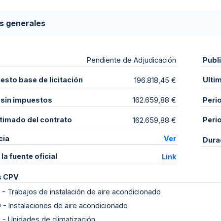
s generales
Publ
Pendiente de Adjudicación
sto base de licitación
Ulti
196.818,45 €
 sin impuestos
Peri
162.659,88 €
stimado del contrato
Peri
162.659,88 €
cia
Ver
Dura
 la fuente oficial
Link
s CPV
-
Trabajos de instalación de aire acondicionado
0
-
Instalaciones de aire acondicionado
0
-
Unidades de climatización