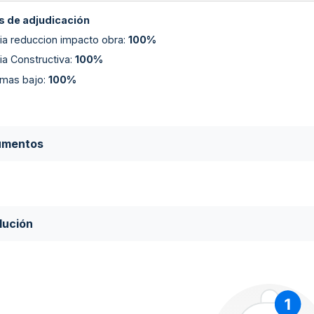
 de adjudicación
a reduccion impacto obra
:
100%
a Constructiva
:
100%
 mas bajo
:
100%
umentos
lución