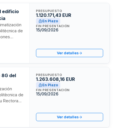
 edificio
PRESUPUESTO
1.120.171,43 EUR
cia
En Plazo
imatización
FIN PRESENTACIÓN
15/09/2026
olitècnica de
ciones
ón, e
to
Ver detalles
ores de
ción se
o 8G del
PRESUPUESTO
1.263.608,16 EUR
En Plazo
ización
FIN PRESENTACIÓN
15/09/2026
olitècnica de
 su Rectorado
 de
1.263.608,16
Ver detalles
icos en