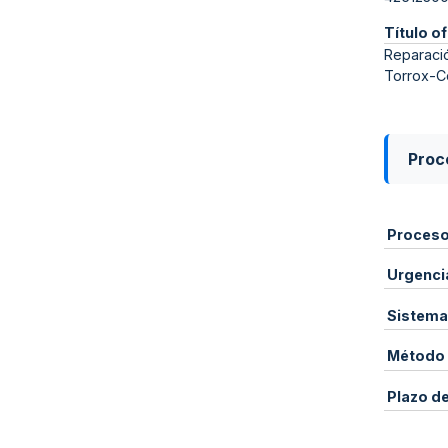
Título of
Reparació
Torrox-C
Proce
Proces
Urgenci
Sistema
Método 
Plazo d