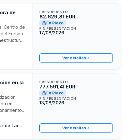
ñora de
PRESUPUESTO
82.629,81 EUR
En Plazo
del Centro de
FIN PRESENTACIÓN
17/08/2026
 del Fresno.
aestructura
iduos de
bra completa
Ver detalles
nes.
ción en la
PRESUPUESTO
777.591,41 EUR
En Plazo
tización
FIN PRESENTACIÓN
13/08/2026
cada en
cionamiento
ias
nte es
Consejería del Área de Hacienda y Contratación del Cabildo Insular de Lanzarote
Ver detalles
nforme a la