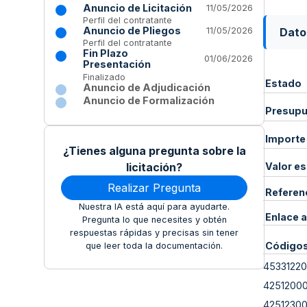
Anuncio de Licitación
11/05/2026
Perfil del contratante
Anuncio de Pliegos
Dato
11/05/2026
Perfil del contratante
Fin Plazo
01/06/2026
Presentación
Finalizado
Estado
Anuncio de Adjudicación
Anuncio de Formalización
Presupue
Importe
¿Tienes alguna pregunta sobre la
licitación?
Valor e
Realizar Pregunta
Referen
Nuestra IA está aquí para ayudarte.
Enlace a
Pregunta lo que necesites y obtén
respuestas rápidas y precisas sin tener
Código
que leer toda la documentación.
45331220
4251200
4251230