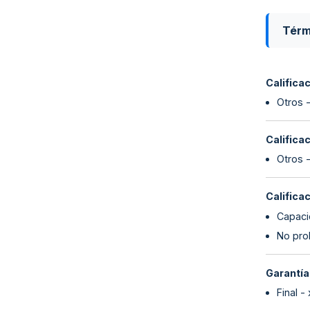
Térm
Califica
Otros -
Califica
Otros -
Califica
Capaci
No proh
Garantía
Final -