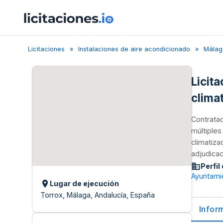
Licitaciones
Instalaciones de aire acondicionado
Málag
Licit
clima
Contratac
múltiples
climatiza
adjudicac
Perfil
Ayuntami
Lugar de ejecución
Torrox, Málaga, Andalucía, España
Infor