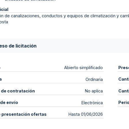
icial
n de canalizaciones, conductos y equipos de climatización y camb
osta
so de licitación
o
Pres
Abierto simplificado
a
Cant
Ordinaria
 de contratación
Cant
No aplica
de envío
Perí
Electrónica
e presentación ofertas
Hasta 01/06/2026