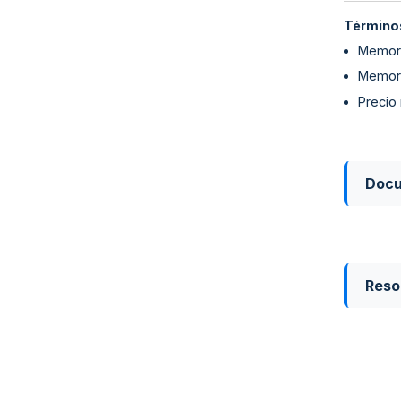
Términos
Memori
Memori
Precio
Doc
Reso