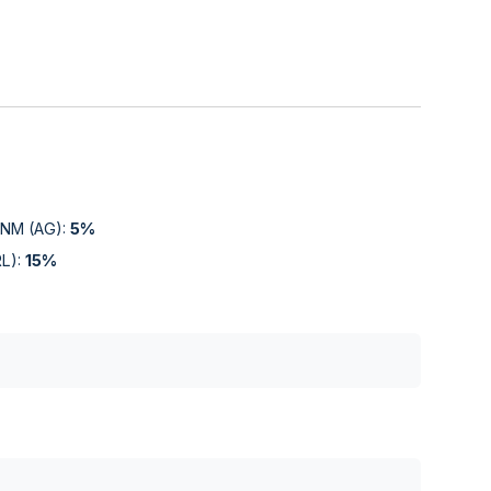
 ENM (AG)
:
5%
RL)
:
15%