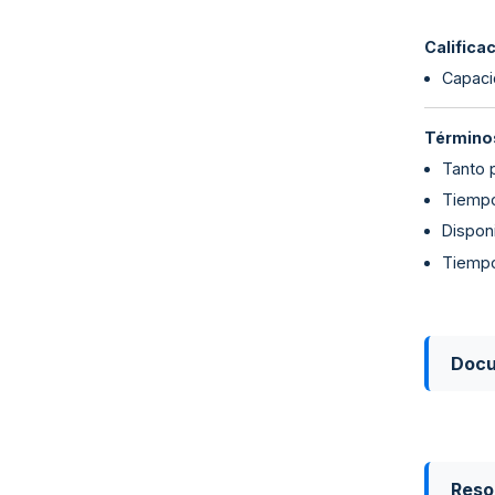
Califica
Capaci
Términos
Tanto 
Tiempo
Disponi
Tiempo
Doc
Reso