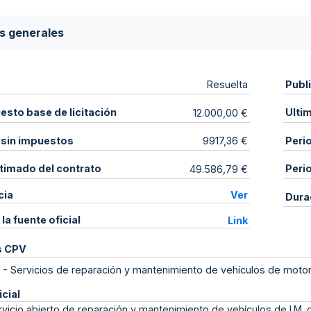
s generales
Publ
Resuelta
sto base de licitación
Ulti
12.000,00 €
 sin impuestos
Peri
9917,36 €
stimado del contrato
Peri
49.586,79 €
cia
Ver
Dura
 la fuente oficial
Link
s CPV
-
Servicios de reparación y mantenimiento de vehículos de moto
icial
vicio abierto de reparación y mantenimiento de vehículos de I.M