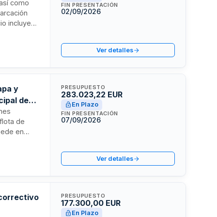
 así como
FIN PRESENTACIÓN
02/09/2026
barcación
io incluye
 reparación
os. Debe ser
Ver detalles
ranticen el
apa y
PRESUPUESTO
283.023,22 EUR
cipal de
En Plazo
ones
FIN PRESENTACIÓN
07/09/2026
flota de
 sede en
ón a averías
ón de la
Ver detalles
 flota. La
ntar con
apa y
correctivo
PRESUPUESTO
177.300,00 EUR
En Plazo