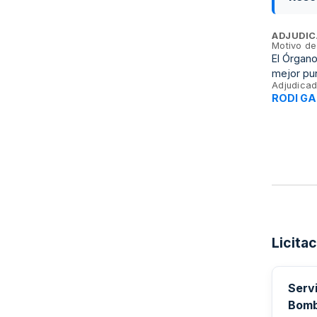
ADJUDIC
Motivo de
El Órgano
mejor pu
Adjudicad
RODI GAL
Licita
Serv
Bomb