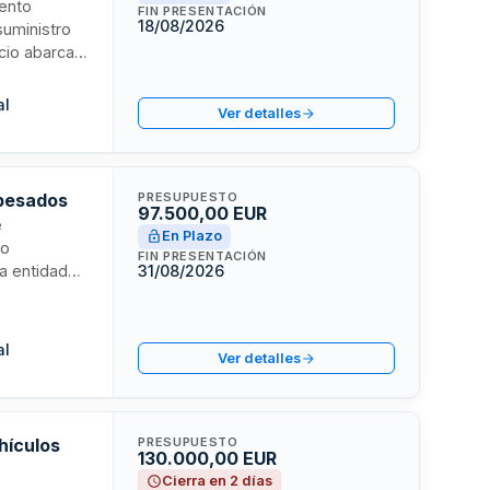
iento
FIN PRESENTACIÓN
18/08/2026
suministro
cio abarca
titución de
s,
al
Ver detalles
dad es
a por averías
 seguridad
 pesados
PRESUPUESTO
97.500,00 EUR
e
En Plazo
do
FIN PRESENTACIÓN
a entidad
31/08/2026
al mercado
 de carácter
rincipal y
al
Ver detalles
hículos
PRESUPUESTO
130.000,00 EUR
Cierra en 2 días