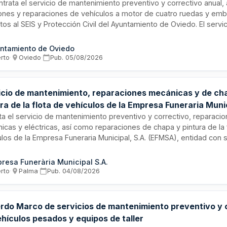
do
ntrata el servicio de mantenimiento preventivo y correctivo anual,
iones y reparaciones de vehículos a motor de cuatro ruedas y em
tos al SEIS y Protección Civil del Ayuntamiento de Oviedo. El servic
ción de averías mecánicas, eléctricas, hidráulicas y electrónicas,
rrocerías y partes estructurales, tapicería y cambios de neumátic
ntamiento de Oviedo
tado por personal formado con medios técnicos adecuados que ga
erto
·
Oviedo
·
Pub.
05/08/2026
nimiento de las prestaciones originales de los vehículos según
ficaciones del fabricante.
icio de mantenimiento, reparaciones mecánicas y de ch
ra de la flota de vehículos de la Empresa Funeraria Muni
a de Mallorca
ita el servicio de mantenimiento preventivo y correctivo, reparaci
icas y eléctricas, así como reparaciones de chapa y pintura de la 
ulos de la Empresa Funeraria Municipal, S.A. (EFMSA), entidad con
 de Mallorca. El contrato comprende revisiones periódicas, atenci
estros, diagnosis electrónica, servicio de grúa en toda la isla, gesti
resa Funerària Municipal S.A.
ción técnica de vehículos y reposición de imagen corporativa de la
erto
·
Palma
·
Pub.
04/08/2026
 actúa como órgano de contratación y el adjudicatario deberá co
 físico en Mallorca con instalaciones autorizadas para mecánica, ch
ra, así como personal especializado y equipo de diagnosis.
rdo Marco de servicios de mantenimiento preventivo y 
hículos pesados y equipos de taller