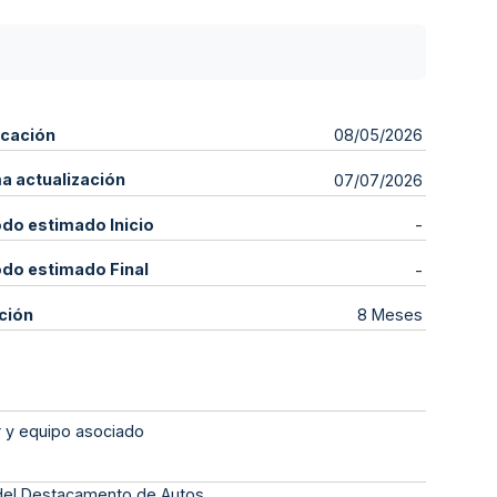
icación
08/05/2026
ma actualización
07/07/2026
odo estimado Inicio
-
odo estimado Final
-
ción
8 Meses
r y equipo asociado
. del Destacamento de Autos