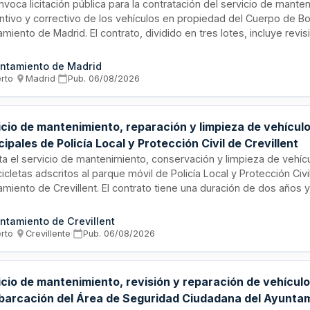
voca licitación pública para la contratación del servicio de mante
ntivo y correctivo de los vehículos en propiedad del Cuerpo de 
miento de Madrid. El contrato, dividido en tres lotes, incluye revi
dicas, reparaciones, sustitución de piezas y servicios asociados p
izar la operatividad de la flota de vehículos de emergencia. Lo lici
ntamiento de Madrid
rno de Vicealcaldía, Portavoz, Seguridad y Emergencias. El importe
erto
·
Madrid
·
Pub.
06/08/2026
ato es de aproximadamente 1.215.816 euros.
icio de mantenimiento, reparación y limpieza de vehícul
ipales de Policía Local y Protección Civil de Crevillent
ita el servicio de mantenimiento, conservación y limpieza de vehíc
cletas adscritos al parque móvil de Policía Local y Protección Civi
miento de Crevillent. El contrato tiene una duración de dos años y
nte procedimiento abierto en tramitación ordinaria. El presupuest
ción asciende a ciento siete mil euros incluido impuesto sobre el va
ntamiento de Crevillent
udicación se realizará conforme a criterios de precio, garantía de 
erto
·
Crevillente
·
Pub.
06/08/2026
ibilidad de vehículo de sustitución y proximidad del taller.
icio de mantenimiento, revisión y reparación de vehícul
barcación del Área de Seguridad Ciudadana del Ayunta