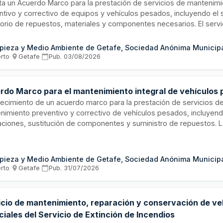
cita un Acuerdo Marco para la prestación de servicios de mantenim
ntivo y correctivo de equipos y vehículos pesados, incluyendo el 
orio de repuestos, materiales y componentes necesarios. El servi
ciones periódicas de mantenimiento, diagnóstico, reparación y sus
ntos, organizándose en cuatro lotes según el tipo de equipo: grúa
pieza y Medio Ambiente de Getafe, Sociedad Anónima Municip
contenedores, rodillos compactadores y compactadores. La finali
erto
·
Getafe
·
Pub.
03/08/2026
tizar la máxima disponibilidad operativa, reducir tiempos de parad
tener los equipos en condiciones adecuadas de funcionamiento y
rme a las recomendaciones técnicas del fabricante.
rdo Marco para el mantenimiento integral de vehículos
lecimiento de un acuerdo marco para la prestación de servicios d
nimiento preventivo y correctivo de vehículos pesados, incluyen
aciones, sustitución de componentes y suministro de repuestos. L
atante carece de profesionales especializados internos y recurre 
arantizar la continuidad operativa de su flota. El procedimiento es
ario con tramitación mixta, combinando servicios como prestación p
pieza y Medio Ambiente de Getafe, Sociedad Anónima Municip
istros como componente accesorio.
erto
·
Getafe
·
Pub.
31/07/2026
icio de mantenimiento, reparación y conservación de ve
iales del Servicio de Extinción de Incendios