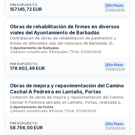
englobando gastos de seguridad y salud. Se destina a
PRESUPUESTO
En Plazo
157.145,72 EUR
garantizar el mantenimiento y mejora del firme en estas vías
27/08/2026
de competencia municipal, dentro de las obligaciones de
prestación de servicios básicos.
Obras de rehabilitación de firmes en diversos
viales del Ayuntamiento de Barbadás
Contratación de obras de rehabilitación de pavimentos y
firmes en diferentes vías del municipio de Barbadás. El
Ayuntamiento de Barbadás
proyecto comprende la reparación de calzadas
Abierto simplificado
·
Barbadás
·
Pub.
07/08/2026
deterioradas en rúa das Cuartas, rúa Cadaval, rúa Ferreira e
intersección de camiño A Moura con la carretera OU-518. La
ejecución se financiará mediante subvención de la
PRESUPUESTO
En Plazo
178.902,49 EUR
Diputación Provincial de Ourense y fondos propios
31/08/2026
municipales, siendo responsabilidad del Ayuntamiento de
Barbadás como órgano contratante.
Obras de mejora y repavimentación del Camino
Cachal-A Pedreira en Lantaño, Portas
Licitación de obras de mejora y repavimentación del Camino
Cachal-A Pedreira ubicado en Lantaño, Portas, realizada por
Ayuntamiento de Portas
el Concello de Portas mediante procedimiento abierto
Abierto simplificado
·
Portas
·
Pub.
07/08/2026
simplificado sumario. El proyecto incluye trabajos de
pavimentación y asfaltado para mejorar las condiciones de
tránsito y acceso en vías rurales del municipio, financiado
PRESUPUESTO
En Plazo
58.756,00 EUR
mediante subvención de la Agencia Gallega de Desarrollo
21/08/2026
Rural cofinanciada con fondos europeos agrícolas en el