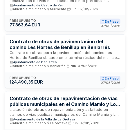
señalización de vías municipales en cinco parroquias
Duarría y Mondriz
Ayuntamiento de Castro de Rei
mediante procedimiento abierto simplificado. La adjudicación
Abierto simplificado
·
Muimenta
·
Pub.
07/08/2026
se realizará conforme a criterios de mejor relación calidad-
precio. El presupuesto de ejecución material asciende a
sesenta y cinco mil once euros con cuarenta y seis
PRESUPUESTO
En Plazo
77.363,64 EUR
céntimos, con plazo máximo de dos meses para la ejecución
07/09/2026
de las obras y garantía mínima de un año desde la
recepción.
Contrato de obras de pavimentación del
camino Les Hortes de Benillup en Beniarrés
Contrato de obras para la pavimentación del camino Les
Hortes de Benillup ubicado en el término rústico del municipio
Ayuntamiento de Beniarrés
de Beniarrés. El proyecto, diseñado por Cristóbal R. Román
Abierto simplificado
·
Beniarrés
·
Pub.
07/08/2026
Bustos de Ingemia Oficina Técnica, comprende la ejecución
de trabajos viales con un plazo de dos meses. La licitación
se realiza mediante procedimiento abierto simplificado,
PRESUPUESTO
En Plazo
124.490,35 EUR
permitiendo la participación de empresas constructoras
27/08/2026
especializadas en obras viales que cumplan con los
requisitos de solvencia técnica y económica establecidos.
Contrato de obras de repavimentación de vías
públicas municipales en el Camino Mamio y Los
Cominos
Licitación de obras de repavimentación y asfaltado en
tramos de vías públicas municipales del Camino Mamio y Los
Ayuntamiento de la Villa de La Orotava
Cominos. El contrato, tramitado mediante procedimiento
Abierto simplificado
·
La orotava
·
Pub.
07/08/2026
abierto simplificado, incluye la ejecución integral de trabajos
de pavimentación conforme al proyecto técnico aprobado,