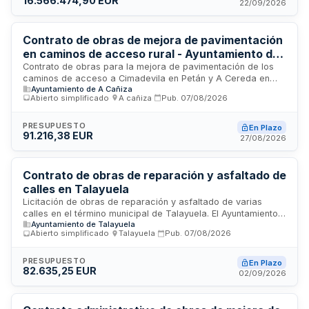
16.566.474,90 EUR
de estos recintos, destinadas al funcionamiento operativo de
22/09/2026
los servicios y al uso público. El importe base de licitación
asciende a 16.566.474,90 euros.
Contrato de obras de mejora de pavimentación
en caminos de acceso rural - Ayuntamiento de
Petán y Valeixe
Contrato de obras para la mejora de pavimentación de los
caminos de acceso a Cimadevila en Petán y A Cereda en
Ayuntamiento de A Cañiza
Valeixe. Las obras se ejecutarán conforme al proyecto
Abierto simplificado
·
A cañiza
·
Pub.
07/08/2026
aprobado por la Administración, que recoge las necesidades
administrativas a satisfacer y los factores de todo orden a
considerar. La dirección facultativa será responsable de la
PRESUPUESTO
En Plazo
91.216,38 EUR
inspección, comprobación y vigilancia de la correcta
27/08/2026
realización de la obra ejecutada, ejerciendo las facultades
del responsable del contrato de conformidad con la
normativa de contratación pública.
Contrato de obras de reparación y asfaltado de
calles en Talayuela
Licitación de obras de reparación y asfaltado de varias
calles en el término municipal de Talayuela. El Ayuntamiento
Ayuntamiento de Talayuela
de Talayuela convoca un procedimiento abierto simplificado
Abierto simplificado
·
Talayuela
·
Pub.
07/08/2026
para la ejecución de trabajos de mejora de la infraestructura
viaria local. La adjudicación se realizará conforme al criterio
de mejor relación calidad-precio, y la Mesa de Contratación
PRESUPUESTO
En Plazo
82.635,25 EUR
será responsable de valorar las ofertas presentadas.
02/09/2026