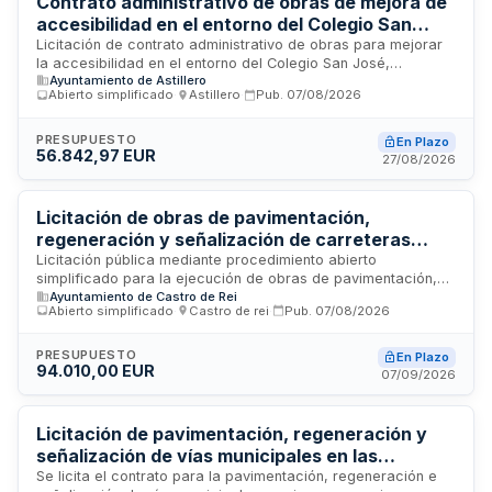
Contrato administrativo de obras de mejora de
accesibilidad en el entorno del Colegio San
José
Licitación de contrato administrativo de obras para mejorar
la accesibilidad en el entorno del Colegio San José,
Ayuntamiento de Astillero
promovida por el Ayuntamiento de Astillero. El contrato se
Abierto simplificado
·
Astillero
·
Pub.
07/08/2026
rige por la Ley de Contratos del Sector Público y requiere
que el adjudicatario acredite solvencia económica,
financiera y técnica, así como una póliza de responsabilidad
PRESUPUESTO
En Plazo
56.842,97 EUR
civil mínima de 600.000 euros. La garantía definitiva será del
27/08/2026
5% del precio de adjudicación, excluido IVA.
Licitación de obras de pavimentación,
regeneración y señalización de carreteras
municipales en varios núcleos de Castro de Rei
Licitación pública mediante procedimiento abierto
simplificado para la ejecución de obras de pavimentación,
Ayuntamiento de Castro de Rei
regeneración e señalización de estradas municipais en los
Abierto simplificado
·
Castro de rei
·
Pub.
07/08/2026
núcleos de Prevesos, Castro de Rei, Santa Locaia, Bazar,
Outeiro e Ramil. El Concello de Castro de Rei convoca esta
contratación para mejorar la infraestructura vial local
PRESUPUESTO
En Plazo
94.010,00 EUR
mediante trabajos de asfaltado y mejora de la señalización.
07/09/2026
La adjudicación se realizará conforme a criterios de mejor
relación calidad-precio.
Licitación de pavimentación, regeneración y
señalización de vías municipales en las
parroquias de Ansemar, Loentia, Orizón,
Se licita el contrato para la pavimentación, regeneración e