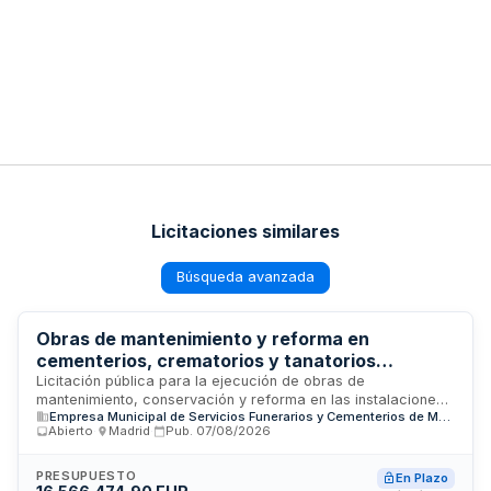
Licitaciones similares
Búsqueda avanzada
Obras de mantenimiento y reforma en
cementerios, crematorios y tanatorios
municipales de Madrid
Licitación pública para la ejecución de obras de
mantenimiento, conservación y reforma en las instalaciones
Empresa Municipal de Servicios Funerarios y Cementerios de Madrid, S.A.
de cementerios, crematorios y tanatorios gestionados por la
Abierto
·
Madrid
·
Pub.
07/08/2026
Empresa Municipal de Servicios Funerarios y Cementerios de
Madrid. Las obras comprenden intervenciones en edificios,
infraestructuras, espacios libres, viales y zonas ajardinadas
PRESUPUESTO
En Plazo