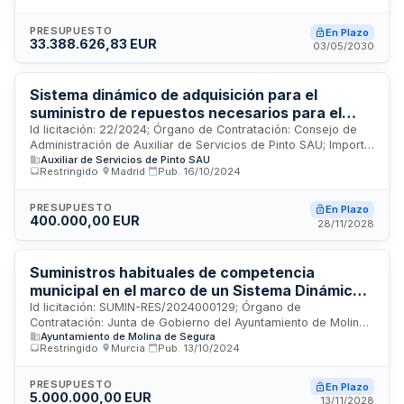
PRESUPUESTO
En Plazo
33.388.626,83 EUR
03/05/2030
Sistema dinámico de adquisición para el
suministro de repuestos necesarios para el
taller mecánico de Aserpinto, S.A.U.
Id licitación: 22/2024; Órgano de Contratación: Consejo de
Administración de Auxiliar de Servicios de Pinto SAU; Importe:
Auxiliar de Servicios de Pinto SAU
100000 EUR; Estado: PUB
Restringido
·
Madrid
·
Pub.
16/10/2024
PRESUPUESTO
En Plazo
400.000,00 EUR
28/11/2028
Suministros habituales de competencia
municipal en el marco de un Sistema Dinámico
de Adquisición
Id licitación: SUMIN-RES/2024000129; Órgano de
Contratación: Junta de Gobierno del Ayuntamiento de Molina
Ayuntamiento de Molina de Segura
de Segura; Importe: 4999999.84 EUR; Estado: PUB
Restringido
·
Murcia
·
Pub.
13/10/2024
PRESUPUESTO
En Plazo
5.000.000,00 EUR
13/11/2028