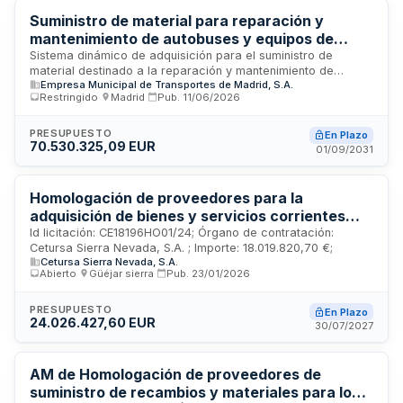
eficiente de la flota mediante un procedimiento de compra
dinámico que optimiza tiempos y costes de adquisición.
Suministro de material para reparación y
mantenimiento de autobuses y equipos de
taller - Empresa Municipal de Transportes de
Sistema dinámico de adquisición para el suministro de
material destinado a la reparación y mantenimiento de
Madrid
Empresa Municipal de Transportes de Madrid, S.A.
autobuses, vehículos auxiliares y equipos de taller de la
Restringido
·
Madrid
·
Pub.
11/06/2026
Empresa Municipal de Transportes de Madrid. La licitación
abarca cuatro categorías de productos: piezas y
componentes de automoción, hierros y artículos de
PRESUPUESTO
En Plazo
70.530.325,09 EUR
ferretería, productos químicos, y vestuario con equipos de
01/09/2031
protección individual. Se establece mediante procedimiento
restringido con tramitación ordinaria y presentación
electrónica, regido por el Real Decreto-ley 3/2020 y
Homologación de proveedores para la
normativa de contratos del sector público.
adquisición de bienes y servicios corrientes
disponibles en el mercado para Cetursa Sierra
Id licitación: CE18196HO01/24; Órgano de contratación:
Cetursa Sierra Nevada, S.A. ; Importe: 18.019.820,70 €;
Nevada SA
Cetursa Sierra Nevada, S.A.
Abierto
·
Güéjar sierra
·
Pub.
23/01/2026
PRESUPUESTO
En Plazo
24.026.427,60 EUR
30/07/2027
AM de Homologación de proveedores de
suministro de recambios y materiales para los