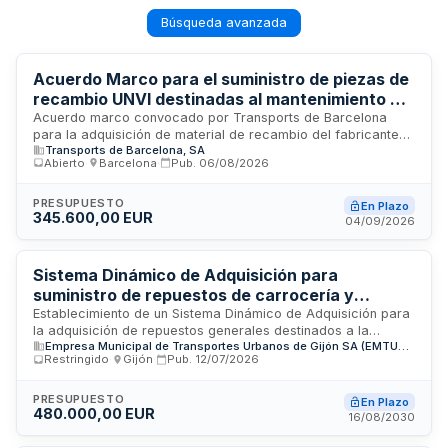
Búsqueda avanzada
Acuerdo Marco para el suministro de piezas de
recambio UNVI destinadas al mantenimiento de
la flota de autobuses de Transports de
Acuerdo marco convocado por Transports de Barcelona
para la adquisición de material de recambio del fabricante
Barcelona
Transports de Barcelona, SA
UNVI, destinado al mantenimiento de la flota de vehículos en
Abierto
·
Barcelona
·
Pub.
06/08/2026
centros, departamentos y talleres. Se estructura mediante
contratos basados adjudicados conforme a las cantidades
comprometidas, con procedimientos especiales para
PRESUPUESTO
En Plazo
345.600,00 EUR
suministros urgentes derivados de inmovilizaciones de
04/09/2026
vehículos. El control de calidad corre a cargo del servicio
correspondiente del Magatzem Central de TMB.
Sistema Dinámico de Adquisición para
suministro de repuestos de carrocería y
elementos auxiliares de autobuses urbanos de
Establecimiento de un Sistema Dinámico de Adquisición para
la adquisición de repuestos generales destinados a la
EMTUSA Gijón
Empresa Municipal de Transportes Urbanos de Gijón SA (EMTUSA)
carrocería y elementos auxiliares de la flota de autobuses
Restringido
·
Gijón
·
Pub.
12/07/2026
urbanos operada por la Empresa Municipal de Transportes
Urbanos de Gijón. Este acuerdo marco permite la provisión
continua de piezas de recambio esenciales para el
PRESUPUESTO
En Plazo
480.000,00 EUR
mantenimiento y funcionamiento de los vehículos de
16/08/2030
transporte público de la ciudad, facilitando una gestión