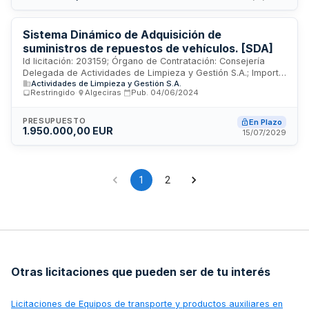
Sistema Dinámico de Adquisición de
suministros de repuestos de vehículos. [SDA]
Id licitación: 203159; Órgano de Contratación: Consejería
Delegada de Actividades de Limpieza y Gestión S.A.; Importe:
Actividades de Limpieza y Gestión S.A.
390000 EUR; Estado: PUB
Restringido
·
Algeciras
·
Pub.
04/06/2024
PRESUPUESTO
En Plazo
1.950.000,00 EUR
15/07/2029
1
2
Otras licitaciones que pueden ser de tu interés
Licitaciones de
Equipos de transporte y productos auxiliares en