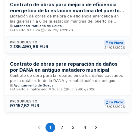
Contrato de obras para mejora de eficiencia
energética de la estación marítima del puerto
de Ceuta
Licitación de obras de mejora de eficiencia energética en
las galerías 1 a 6 de la estación marítima del puerto de
Autoridad Portuaria de Ceuta
Ceuta. La Autoridad Portuaria de Ceuta licita este contrato de
Abierto
·
Ceuta
·
Pub.
29/07/2026
servicios con sistema de determinación de precio por
precios unitarios. Se requiere clasificación en el grupo C,
subgrupo 4, categoría 4. La garantía definitiva exigida es del
PRESUPUESTO
En Plazo
2.135.490,89 EUR
cinco por ciento del importe de adjudicación, excluido
24/08/2026
impuesto sobre productos sin impuestos incluidos, con plazo
de doce meses a partir de la recepción de la obra.
Contrato de obras para reparación de daños
por DANA en antiguo matadero municipal
Contrato de obra para la reparación de los daños causados
por la catástrofe de la DANA y rehabilitación del antiguo
Ayuntamiento de Sueca
matadero municipal, devolviendo el edificio a su estado
Abierto simplificado
·
Sueca
·
Pub.
29/07/2026
anterior. Las obras se financian por la Administración
General del Estado a través del Ministerio de Política
Territorial y Memoria Democrática conforme a la normativa
PRESUPUESTO
En Plazo
97.157,52 EUR
aplicable de contratación pública.
18/08/2026
1
2
3
4