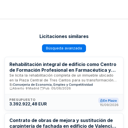
Licitaciones similares
Búsqueda avanzada
Rehabilitación integral de edificio como Centro
de Formación Profesional en Farmacéutica y
Biotecnología en Tres Cantos, Madrid
Se licita la rehabilitación completa de un inmueble ubicado
en la Plaza Central de Tres Cantos para su transformación
Consejeria de Economía, Empleo y Competitividad
en Centro de Formación Profesional especializado en
Abierto
·
Madrid
·
Pub.
05/08/2026
Farmacéutica y Biotecnología. Las obras incluyen reforma
estructural, instalaciones técnicas, cerramientos, sistemas
de climatización y tratamiento del aire, así como adecuación
PRESUPUESTO
En Plazo
3.392.922,48 EUR
integral del edificio para su nuevo uso educativo y
15/09/2026
profesional. El proyecto requiere experiencia en
rehabilitación de edificios con ejecución coordinada de obra
civil e instalaciones complejas.
Contrato de obras de mejora y sustitución de
carpintería de fachada en edificio de Valencia -