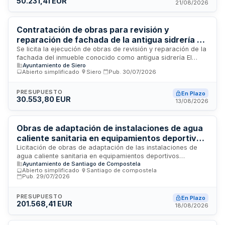
50.231,41 EUR
funcionamiento minimizando molestias a la actividad
21/08/2026
asistencial del centro hospitalario.
Contratación de obras para revisión y
reparación de fachada de la antigua sidrería El
Periquín en Colloto
Se licita la ejecución de obras de revisión y reparación de la
fachada del inmueble conocido como antigua sidrería El
Ayuntamiento de Siero
Periquín situado en Colloto. El Ayuntamiento de Siero convoca
Abierto simplificado
·
Siero
·
Pub.
30/07/2026
esta licitación mediante procedimiento abierto simplificado
para ejecutar los trabajos especificados en el proyecto
valorado. Los trabajos incluyen labores de fachada y
PRESUPUESTO
En Plazo
30.553,80 EUR
revestimiento, debiendo los contratistas contar con la
13/08/2026
capacidad y habilitación profesional necesaria para realizar
intervenciones en edificios. La adjudicación se realizará
conforme a los principios de publicidad y concurrencia,
Obras de adaptación de instalaciones de agua
considerando el único criterio económico establecido en el
caliente sanitaria en equipamientos deportivos
pliego.
municipales para prevención y control de
Licitación de obras de adaptación de las instalaciones de
agua caliente sanitaria en equipamientos deportivos
legionelosis
Ayuntamiento de Santiago de Compostela
municipales para cumplir con la normativa actual de
Abierto simplificado
·
Santiago de compostela
·
prevención y control de legionelosis. El Concello de Santiago
Pub.
29/07/2026
contrata un único proyecto integral que incluye trabajos de
fontanería, instalación eléctrica, albañilería, falsos techos y
PRESUPUESTO
En Plazo
pintura, con coordinación técnica centralizada para
201.568,41 EUR
18/08/2026
garantizar la sincronización de trabajos y el cumplimiento de
parámetros de temperatura y bioseguridad en instalaciones
en funcionamiento.