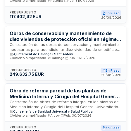
Abierto simplificado
·
Paterna
·
Pub.
31/07/2026
las actuaciones auxiliares, complementarias y de acabado
necesarias para corregir patologías detectadas en la
fachada, recuperar condiciones de seguridad, estabilidad y
PRESUPUESTO
En Plazo
117.402,42 EUR
durabilidad de elementos constructivos, y prolongar la vida
20/08/2026
útil del inmueble sin alterar su uso ni configuración
arquitectónica esencial.
Obras de conservación y mantenimiento de
diez viviendas de protección oficial en régimen
de alquiler - Ayuntamiento (Edificio La Sala)
Contratación de las obras de conservación y mantenimiento
necesarias para acondicionar diez viviendas de un edificio
Ajuntament de Calonge i Sant Antoni
plurifamiliar destinadas a protección oficial en régimen de
Abierto simplificado
·
Calonge
·
Pub.
31/07/2026
alquiler. Las actuaciones incluyen reparación e instalación de
sistemas de climatización, agua caliente sanitaria,
telecomunicaciones, acabados interiores y fustería, así
PRESUPUESTO
En Plazo
249.632,75 EUR
como adecuación de instalaciones comunitarias y cámaras
20/08/2026
higiénicas. El proyecto se enmarca en las políticas
municipales de vivienda social para incorporar las unidades
al patrimonio de alojamiento de carácter social del municipio.
Obra de reforma parcial de las plantas de
Medicina Interna y Cirugía del Hospital General
Universitario de Alcoi
Contratación de obras de reforma integral en las plantas de
Medicina Interna y Cirugía del Hospital General Universitario
Consellería de Sanidad Universal y Salud Pública
de Alcoi. Los trabajos incluyen demoliciones interiores,
Abierto simplificado
·
Alcoy
·
Pub.
30/07/2026
albañilería, reposición de pavimentos y revestimientos,
pintura, adecuación de carpintería e instalaciones, y limpieza
final. Las actuaciones se desarrollarán en espacios en
PRESUPUESTO
En Plazo