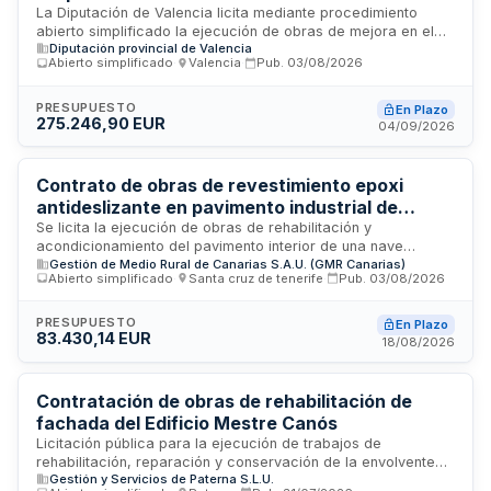
Diputación de Valencia
La Diputación de Valencia licita mediante procedimiento
abierto simplificado la ejecución de obras de mejora en el
Diputación provincial de Valencia
edificio situado en Hugo de Moncada, 9 de Valencia. El
Abierto simplificado
·
Valencia
·
Pub.
03/08/2026
contrato comprende la sustitución integral de la carpintería
de fachada del inmueble. Los trabajos incluyen la instalación
de nuevas ventanas, revestimiento y acabados de fachada.
PRESUPUESTO
En Plazo
275.246,90 EUR
La contratación se regula conforme a la normativa de
04/09/2026
contratación del sector público, con abono mediante
certificaciones mensuales de obra ejecutada.
Contrato de obras de revestimiento epoxi
antideslizante en pavimento industrial de
Gestión del Medio Rural de Canarias
Se licita la ejecución de obras de rehabilitación y
acondicionamiento del pavimento interior de una nave
Gestión de Medio Rural de Canarias S.A.U. (GMR Canarias)
industrial ubicada en Santa Cruz de Tenerife. Las obras
Abierto simplificado
·
Santa cruz de tenerife
·
Pub.
03/08/2026
consisten en la preparación del soporte existente y
aplicación de un sistema continuo multicapa de revestimiento
de resina epoxi antideslizante, apto para uso industrial
PRESUPUESTO
En Plazo
83.430,14 EUR
alimentario y tráfico rodado intenso. El objetivo es mejorar la
18/08/2026
seguridad, higiene, durabilidad y funcionalidad del pavimento
destinado a actividades logísticas y agroalimentarias.
Contratación de obras de rehabilitación de
fachada del Edificio Mestre Canós
Licitación pública para la ejecución de trabajos de
rehabilitación, reparación y conservación de la envolvente
Gestión y Servicios de Paterna S.L.U.
exterior del Edificio Mestre Canós. Las obras incluyen todas