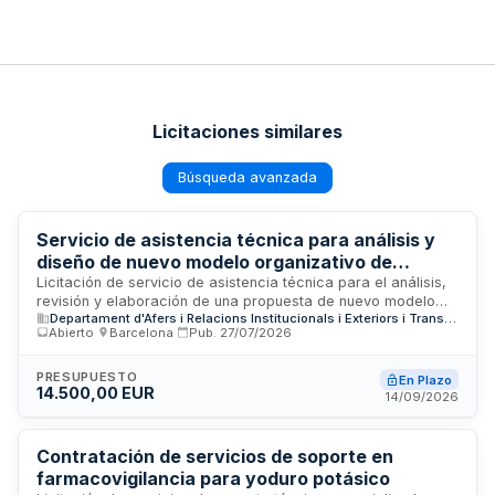
Licitaciones similares
Búsqueda avanzada
Servicio de asistencia técnica para análisis y
diseño de nuevo modelo organizativo de
cooperación al desarrollo - Generalitat de
Licitación de servicio de asistencia técnica para el análisis,
revisión y elaboración de una propuesta de nuevo modelo
Catalunya
Departament d'Afers i Relacions Institucionals i Exteriors i Transparència
organizativo funcional y orgánico de la cooperación al
Abierto
·
Barcelona
·
Pub.
27/07/2026
desarrollo del Gobierno de la Generalitat de Catalunya. El
servicio incluye tareas de consultoría estratégica dirigidas a
modernizar y optimizar la estructura de gestión de los
PRESUPUESTO
En Plazo
14.500,00 EUR
programas de cooperación internacional del Departament
14/09/2026
d'Acció Exterior i Unió Europea, con sede en Barcelona.
Contratación de servicios de soporte en
farmacovigilancia para yoduro potásico