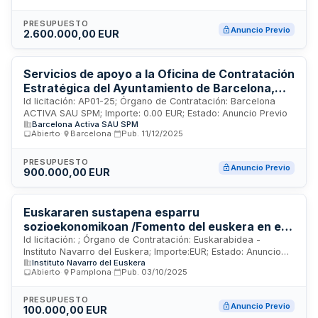
extranjería dirigidos a personas migrantes. El servicio incluye
orientación legal, información sobre derechos y
PRESUPUESTO
Anuncio Previo
2.600.000,00 EUR
procedimientos administrativos migratorios, así como
acompañamiento en trámites relacionados con residencia,
permisos de trabajo y otras cuestiones derivadas de la
condición de extranjería. El objetivo es facilitar el acceso a
Servicios de apoyo a la Oficina de Contratación
información jurídica de calidad y asegurar que la población
Estratégica del Ayuntamiento de Barcelona,
migrante conozca sus derechos y obligaciones en el ámbito
con medidas de contratación pública
Id licitación: AP01-25; Órgano de Contratación: Barcelona
de la extranjería en Navarra.
ACTIVA SAU SPM; Importe: 0.00 EUR; Estado: Anuncio Previo
sostenible. El objeto del contrato es la
Barcelona Activa SAU SPM
provisión de servicios de apoyo a la futura
Abierto
·
Barcelona
·
Pub.
11/12/2025
Oficina de Contratación Estratégica del
Ayuntamiento de Barcelona que el
PRESUPUESTO
Anuncio Previo
900.000,00 EUR
Ayuntamiento de Barcelona implementará a
2026, impulsada por Barcelona Activa y la
Dirección de Coordinación de la Contratación
Euskararen sustapena esparru
Pública Administrativa.
sozioekonomikoan /Fomento del euskera en el
ámbito socioeconómico
Id licitación: ; Órgano de Contratación: Euskarabidea -
Instituto Navarro del Euskera; Importe:EUR; Estado: Anuncio
Instituto Navarro del Euskera
Previo
Abierto
·
Pamplona
·
Pub.
03/10/2025
PRESUPUESTO
Anuncio Previo
100.000,00 EUR