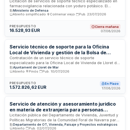
Licitación de servicios de soporte técnico especializado en
farmacovigilancia relacionada con yoduro potásico. El
Ministerio de Defensa
contrato comprende la prestación de servicios técnicos y
Abierto simplificado
·
Colmenar viejo
·
Pub.
23/07/2026
administrativos necesarios para garantizar el seguimiento,
documentación y control de la seguridad farmacológica del
medicamento. Los servicios incluyen coordinación técnica,
PRESUPUESTO
Cierra mañana
16.528,93 EUR
generación de informes y documentación, con obligaciones
07/08/2026
de control de calidad, cumplimiento normativo y
confidencialidad de la información gestionada durante la
ejecución del contrato.
Servicio técnico de soporte para la Oficina
Local de Vivienda y gestión de la Bolsa de
Alquiler Social del Ayuntamiento de Lloret de
Contratación de un servicio técnico de soporte
especializado para la Oficina Local de Vivienda de Lloret de
Mar
Ajuntament de Lloret de Mar
Mar, que incluye asesoramiento e información a la población
Abierto
·
Pinós
·
Pub.
10/07/2026
municipal en materia de acceso a vivienda, así como la
gestión integral de la Bolsa de Alquiler Social. El servicio
prestará especial atención a colectivos en riesgo de
PRESUPUESTO
En Plazo
1.572.826,62 EUR
exclusión residencial y personas con dificultades para
17/08/2026
acceder a vivienda asequible, colaborando con la Agencia
de Habitatge de Catalunya en el marco de convenios
existentes.
Servicio de atención y asesoramiento jurídico
en materia de extranjería para personas
migrantes en Navarra
Licitación pública del Departamento de Vivienda, Juventud y
Políticas Migratorias de la Comunidad Foral de Navarra para
Departamento de OT, Vivienda, Paisaje y Proyectos estratégicos
la prestación de servicios integrales de atención y
Abierto
·
Pub.
02/07/2026
asesoramiento jurídico especializado en materia de