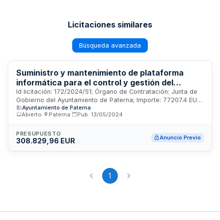
Licitaciones similares
Búsqueda avanzada
Suministro y mantenimiento de plataforma
informática para el control y gestión del
sistema Guardian de prevención y detección de
Id licitación: 172/2024/51; Órgano de Contratación: Junta de
Gobierno del Ayuntamiento de Paterna; Importe: 77207.4 EUR;
incendios forestales en el bosque de la Vallesa
Ayuntamiento de Paterna
Estado: PRE
de Paterna
Abierto
·
Paterna
·
Pub.
13/05/2024
PRESUPUESTO
Anuncio Previo
308.829,96 EUR
1