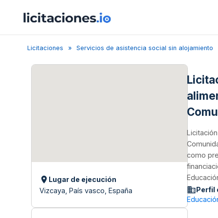
Licitaciones
Servicios de asistencia social sin alojamiento
Licit
alime
Comun
Licitació
Comunidad
como pres
financia
Educació
Lugar de ejecución
Perfil
Vizcaya, País vasco, España
Educació