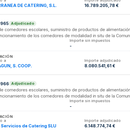
o a
Importe adjudicado
RANEA DE CATERING, S.L.
16.789.205,78 €
0965
Adjudicado
 de comedores escolares, suministro de productos de alimentació
funcionamiento de los comedores de modalidad in situ de la Comu
Importe sin impuestos
-
ACIÓN
o a
Importe adjudicado
GUN, S. COOP.
8.080.541,61 €
0966
Adjudicado
 de comedores escolares, suministro de productos de alimentació
funcionamiento de los comedores de modalidad in situ de la Comu
Importe sin impuestos
-
ACIÓN
o a
Importe adjudicado
Servicios de Catering SLU
6.148.774,74 €