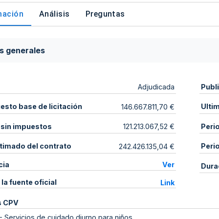
mación
Análisis
Preguntas
s generales
Publ
Adjudicada
sto base de licitación
Ulti
146.667.811,70 €
 sin impuestos
Peri
121.213.067,52 €
stimado del contrato
Peri
242.426.135,04 €
cia
Ver
Dura
 la fuente oficial
Link
s CPV
-
Servicios de cuidado diurno para niños