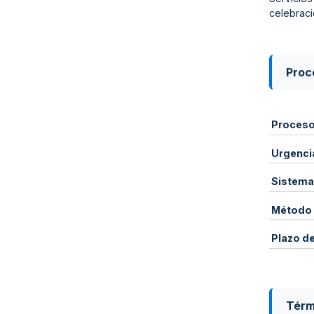
celebraci
Proce
Proces
Urgenci
Sistema
Método 
Plazo d
Térm