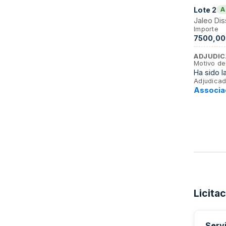
Lote
2
A
Jaleo Di
Importe
7500,00
ADJUDIC
Motivo de
Ha sido l
Adjudicad
Associa
Licita
Serv