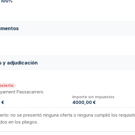
:
100%
umentos
s y adjudicación
esierto
ament Passacarrers
Importe sin impuestos
 €
4000,00 €
erto: no se presentó ninguna oferta o ninguna cumplió los requisit
dos en los pliegos.