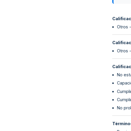
Califica
Otros 
Califica
Otros 
Califica
No esta
Capaci
Cumplim
Cumpli
No proh
Términos