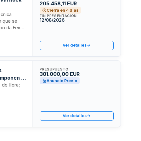
205.458,11 EUR
Cierra en 4 días
écnica
FIN PRESENTACIÓN
12/08/2026
to que se
po da Feira.
co grupos
 técnica
Ver detalles
pidamente
s
PRESUPUESTO
301.000,00 EUR
omponen el
Anuncio Previo
 como
de Illora;
Ver detalles