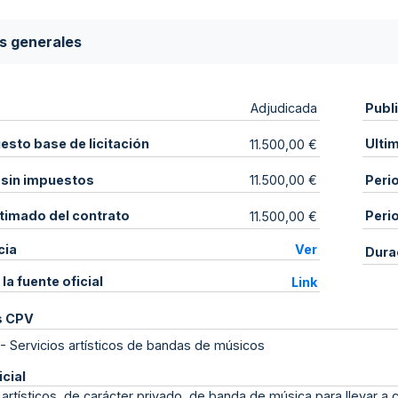
s generales
Publ
Adjudicada
sto base de licitación
Ulti
11.500,00 €
 sin impuestos
Peri
11.500,00 €
stimado del contrato
Peri
11.500,00 €
cia
Ver
Dura
 la fuente oficial
Link
s CPV
-
Servicios artísticos de bandas de músicos
icial
 artísticos, de carácter privado, de banda de música para llevar a