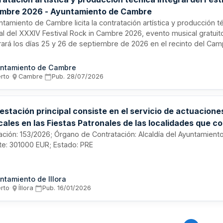
ambre 2026 - Ayuntamiento de Cambre
ntamiento de Cambre licita la contratación artística y producción t
ral del XXXIV Festival Rock in Cambre 2026, evento musical gratui
rará los días 25 y 26 de septiembre de 2026 en el recinto del Cam
ntrato comprende la actuación de cinco bandas profesionales, cin
es seleccionados mediante batalla de bandas, y toda la producción
ntamiento de Cambre
aria para la correcta ejecución del festival, celebrado ininterrum
erto
·
Cambre
·
Pub.
28/07/2026
 1992.
estación principal consiste en el servicio de actuacione
cales en las Fiestas Patronales de las localidades que c
ipio de Íllora y Feria del Ganado en 2026. Se establece
itación: 153/2026; Órgano de Contratación: Alcaldía del Ayuntamiento 
te: 301000 EUR; Estado: PRE
ación accesoria de la principal la instalación, gestión y
otación de las casetas-verbena y barras.
ntamiento de Illora
erto
·
Íllora
·
Pub.
16/01/2026