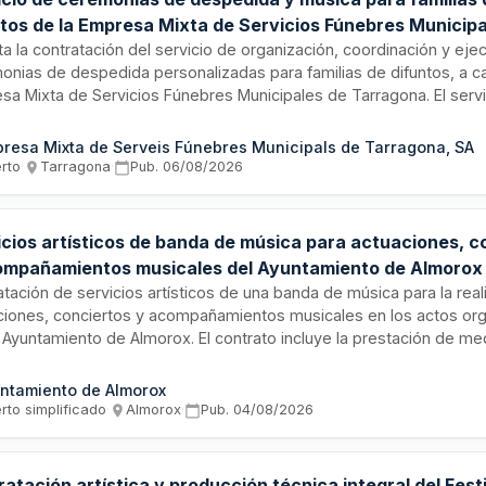
ntos de la Empresa Mixta de Servicios Fúnebres Municipa
agona
ita la contratación del servicio de organización, coordinación y eje
onias de despedida personalizadas para familias de difuntos, a c
sa Mixta de Servicios Fúnebres Municipales de Tarragona. El servi
ría de ceremonias, coordinación de eventos, proyección audiovis
recto y servicios de oficiantes de ceremonias laicas. Las ceremoni
resa Mixta de Serveis Fúnebres Municipals de Tarragona, SA
arán en las salas del tanatorio municipal de Tarragona, así como e
erto
·
Tarragona
·
Pub.
06/08/2026
ibre, iglesias y centros de culto de la ciudad. La empresa adjudicat
r personal estable y con continuidad durante toda la duración del 
icios artísticos de banda de música para actuaciones, c
ompañamientos musicales del Ayuntamiento de Almorox
atación de servicios artísticos de una banda de música para la real
ciones, conciertos y acompañamientos musicales en los actos or
l Ayuntamiento de Almorox. El contrato incluye la prestación de me
nales, instrumentos, dirección musical, coordinación, ensayos,
azamientos, sustituciones y todas las obligaciones laborales, fisc
ntamiento de Almorox
dad Social asociadas. Se trata de un contrato plurianual con distr
rto simplificado
·
Almorox
·
Pub.
04/08/2026
 mensuales durante cuatro años.
atación artística y producción técnica integral del Fest