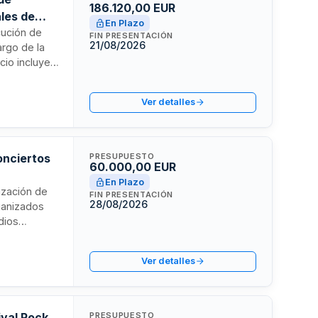
186.120,00 EUR
les de
En Plazo
cución de
FIN PRESENTACIÓN
21/08/2026
argo de la
cio incluye
ual, música
as se
Ver detalles
n espacios al
aria deberá
contrato.
onciertos
PRESUPUESTO
60.000,00 EUR
En Plazo
ización de
FIN PRESENTACIÓN
28/08/2026
ganizados
dios
ales y de
Ver detalles
ibución de
ival Rock
PRESUPUESTO