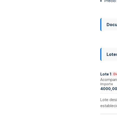
Precio
Doc
Lote
Lote
1
D
Acompany
Importe
4000,00
Lote desi
estableci