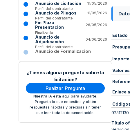
Anuncio de Licitación
11/05/2026
Perfil del contratante
Anuncio de Pliegos
Dato
11/05/2026
Perfil del contratante
Fin Plazo
26/05/2026
Presentación
Finalizado
Estado
Anuncio de
04/06/2026
Adjudicación
Presupue
Perfil del contratante
Anuncio de Formalización
Importe
Valor e
¿Tienes alguna pregunta sobre la
licitación?
Referen
Realizar Pregunta
Enlace a
Nuestra IA está aquí para ayudarte.
Pregunta lo que necesites y obtén
Código
respuestas rápidas y precisas sin tener
92312130
que leer toda la documentación.
Título of
Servicios