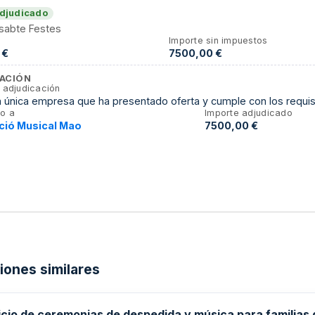
djudicado
ssabte Festes
Importe sin impuestos
 €
7500,00 €
ACIÓN
 adjudicación
a única empresa que ha presentado oferta y cumple con los requis
o a
Importe adjudicado
ció Musical Mao
7500,00 €
ciones similares
icio de ceremonias de despedida y música para familias 