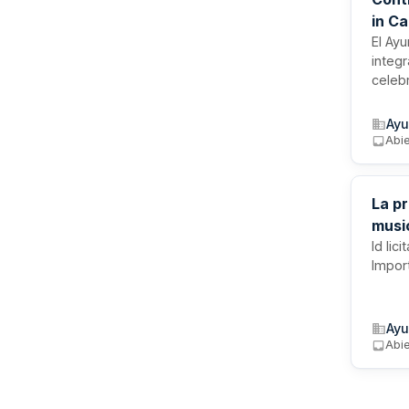
in C
El Ayu
integ
celeb
El co
local
Ayu
neces
Abi
desde
La pr
musi
munic
Id lic
Impor
prest
expl
Ayu
Abi