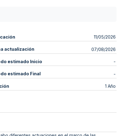
icación
11/05/2026
ma actualización
07/08/2026
odo estimado Inicio
-
odo estimado Final
-
ción
1 Año
 cabo diferentes actuaciones en el marco de las