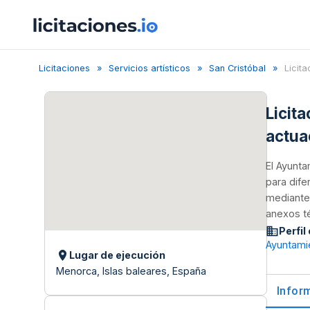
Licitaciones
Servicios artísticos
San Cristóbal
Licita
Licit
actua
El Ayunta
para dife
mediante 
anexos té
Perfil
Ayuntamie
Lugar de ejecución
Menorca, Islas baleares, España
Infor