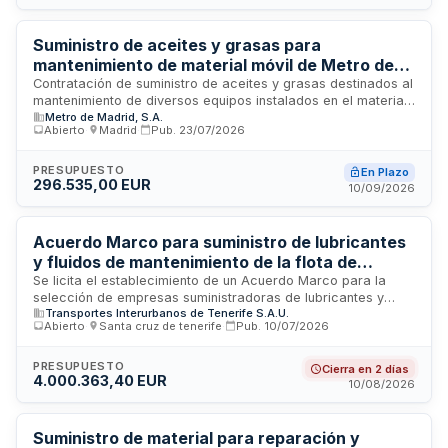
público.
Suministro de aceites y grasas para
mantenimiento de material móvil de Metro de
Madrid
Contratación de suministro de aceites y grasas destinados al
mantenimiento de diversos equipos instalados en el material
Metro de Madrid, S.A.
móvil de Metro de Madrid. El suministro se ejecutará durante
Abierto
·
Madrid
·
Pub.
23/07/2026
treinta meses o hasta agotar el importe de licitación. La
adjudicación se realizará al oferente que presente el precio
más bajo, conforme a los criterios de mejor precio
PRESUPUESTO
En Plazo
296.535,00 EUR
establecidos en el procedimiento abierto de contratación.
10/09/2026
Acuerdo Marco para suministro de lubricantes
y fluidos de mantenimiento de la flota de
autobuses de TITSA
Se licita el establecimiento de un Acuerdo Marco para la
selección de empresas suministradoras de lubricantes y
Transportes Interurbanos de Tenerife S.A.U.
otros fluidos destinados al mantenimiento y funcionamiento
Abierto
·
Santa cruz de tenerife
·
Pub.
10/07/2026
de la flota de autobuses de la empresa pública TITSA. El
Acuerdo Marco regulará las condiciones de los contratos
derivados que se adjudiquen durante su vigencia, cubriendo
PRESUPUESTO
Cierra en 2 días
4.000.363,40 EUR
aceites lubricantes, agentes lubricantes y productos
10/08/2026
descongelantes. Se estructura en 9 lotes y se rige por la Ley
de Contratos del Sector Público.
Suministro de material para reparación y