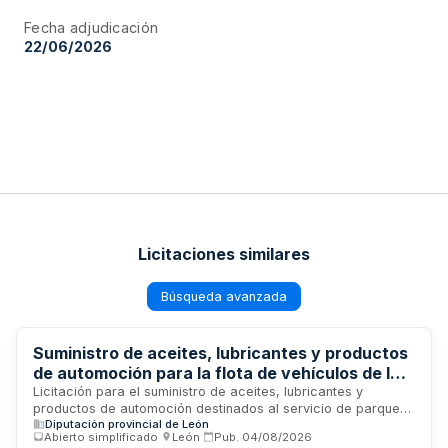
Fecha adjudicación
22/06/2026
Licitaciones similares
Búsqueda avanzada
Suministro de aceites, lubricantes y productos
de automoción para la flota de vehículos de la
Diputación de León
Licitación para el suministro de aceites, lubricantes y
productos de automoción destinados al servicio de parque
Diputación provincial de León
móvil de la Diputación de León durante el año 2026. El
Abierto simplificado
·
León
·
Pub.
04/08/2026
contrato se adjudicará por lote conforme a procedimiento