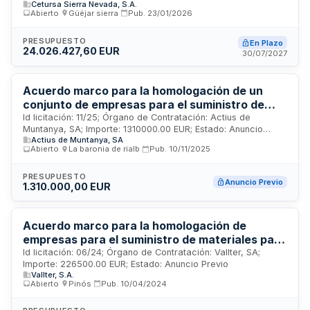
Cetursa Sierra Nevada, S.A.
Abierto
·
Güéjar sierra
·
Pub.
23/01/2026
PRESUPUESTO
En Plazo
24.026.427,60 EUR
30/07/2027
Acuerdo marco para la homologación de un
conjunto de empresas para el suministro de
materiales para la explotación y el
Id licitación: 11/25; Órgano de Contratación: Actius de
Muntanya, SA; Importe: 1310000.00 EUR; Estado: Anuncio
mantenimiento de la estación de montaña de
Actius de Muntanya, SA
Previo
Bohí Taüll, incluido su transporte hasta la
Abierto
·
La baronia de rialb
·
Pub.
10/11/2025
estación (Ref: 11/25)
PRESUPUESTO
Anuncio Previo
1.310.000,00 EUR
Acuerdo marco para la homologación de
empresas para el suministro de materiales para
la explotación y mantenimiento de la estación
Id licitación: 06/24; Órgano de Contratación: Vallter, SA;
Importe: 226500.00 EUR; Estado: Anuncio Previo
de montaña de Vallter (06/24)
Vallter, S.A.
Abierto
·
Pinós
·
Pub.
10/04/2024