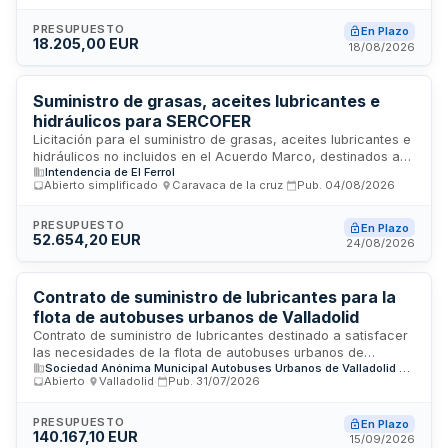
abierto simplificado abreviado, utilizando como único criterio
el precio más bajo. Las ofertas se valorarán en función de su
PRESUPUESTO
En Plazo
18.205,00 EUR
importe total, rechazando aquellas que superen el
18/08/2026
presupuesto base de licitación, aplicando una fórmula de
puntuación proporcional entre cero y cincuenta puntos.
Suministro de grasas, aceites lubricantes e
hidráulicos para SERCOFER
Licitación para el suministro de grasas, aceites lubricantes e
hidráulicos no incluidos en el Acuerdo Marco, destinados a
Intendencia de El Ferrol
SERCOFER. El contrato incluye transporte, entrega, instalación
Abierto simplificado
·
Caravaca de la cruz
·
Pub.
04/08/2026
y manipulación de los materiales, gestionados a petición del
Responsable de Control designado por el órgano de
contratación. Los suministros serán entregados en las
PRESUPUESTO
En Plazo
52.654,20 EUR
instalaciones específicamente determinadas, requiriendo
24/08/2026
acto positivo de recepción e inspección previa.
Contrato de suministro de lubricantes para la
flota de autobuses urbanos de Valladolid
Contrato de suministro de lubricantes destinado a satisfacer
las necesidades de la flota de autobuses urbanos de
Sociedad Anónima Municipal Autobuses Urbanos de Valladolid S.A. (AUVASA)
Valladolid, S.A. (AUVASA). El objeto comprende la entrega
Abierto
·
Valladolid
·
Pub.
31/07/2026
sucesiva de bienes por precio unitario, subordinada a las
necesidades reales de la entidad. El presupuesto tiene
carácter estimativo y puede modificarse según las
PRESUPUESTO
En Plazo
140.167,10 EUR
necesidades operativas de la empresa de transporte
15/09/2026