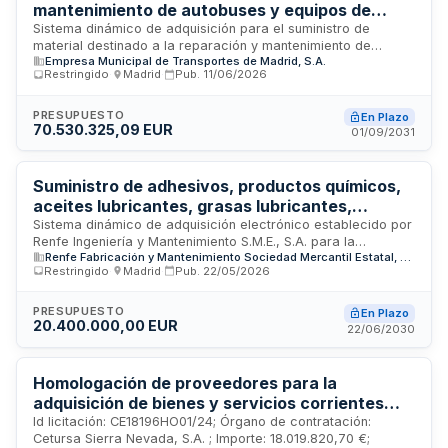
mantenimiento de autobuses y equipos de
taller - Empresa Municipal de Transportes de
Sistema dinámico de adquisición para el suministro de
material destinado a la reparación y mantenimiento de
Madrid
Empresa Municipal de Transportes de Madrid, S.A.
autobuses, vehículos auxiliares y equipos de taller de la
Restringido
·
Madrid
·
Pub.
11/06/2026
Empresa Municipal de Transportes de Madrid. La licitación
abarca cuatro categorías de productos: piezas y
componentes de automoción, hierros y artículos de
PRESUPUESTO
En Plazo
70.530.325,09 EUR
ferretería, productos químicos, y vestuario con equipos de
01/09/2031
protección individual. Se establece mediante procedimiento
restringido con tramitación ordinaria y presentación
electrónica, regido por el Real Decreto-ley 3/2020 y
Suministro de adhesivos, productos químicos,
normativa de contratos del sector público.
aceites lubricantes, grasas lubricantes,
elementos hidráulicos y filtros para Renfe
Sistema dinámico de adquisición electrónico establecido por
Renfe Ingeniería y Mantenimiento S.M.E., S.A. para la
Ingeniería y Mantenimiento
Renfe Fabricación y Mantenimiento Sociedad Mercantil Estatal, S.A.
contratación de suministros de materiales industriales
Restringido
·
Madrid
·
Pub.
22/05/2026
destinados al mantenimiento ferroviario. La licitación abarca
seis categorías de productos: adhesivos, productos
químicos de uso específico, aceites lubricantes, grasas
PRESUPUESTO
En Plazo
20.400.000,00 EUR
lubricantes, elementos normalizados para sistemas
22/06/2030
hidráulicos y neumáticos, y filtros de aceite, carburante y
aire. El procedimiento se abre mediante sistema dinámico sin
lotes bajo modalidad de contratación restringida,
Homologación de proveedores para la
permitiendo múltiples adjudicaciones sucesivas según las
adquisición de bienes y servicios corrientes
necesidades operativas de la entidad contratante.
disponibles en el mercado para Cetursa Sierra
Id licitación: CE18196HO01/24; Órgano de contratación:
Cetursa Sierra Nevada, S.A. ; Importe: 18.019.820,70 €;
Nevada SA