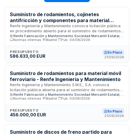
Suministro de rodamientos, cojinetes
antifricción y componentes para material
rodante de Renfe Ingeniería y Mantenimiento
Renfe Ingeniería y Mantenimiento convoca licitación pública
en procedimiento abierto para el suministro de rodamientos,
Renfe Fabricación y Mantenimiento Sociedad Mercantil Estatal, S.A.
cojinetes antifricción y otros componentes destinados al
Normas internas
·
Madrid
·
Pub.
04/08/2026
mantenimiento de material rodante ferroviario. El contrato se
regirá por un sistema de precios unitarios con catálogo,
admitiendo variantes técnicas y permitiendo licitar por una o
PRESUPUESTO
En Plazo
586.633,00 EUR
varias de las veintitrés matrículas incluidas en la licitación.
21/09/2026
Las entregas se realizarán directamente desde el proveedor
a los puntos de mantenimiento de la empresa según las
necesidades operativas.
Suministro de rodamientos para material móvil
ferroviario - Renfe Ingeniería y Mantenimiento
Renfe Ingeniería y Mantenimiento S.M.E., S.A. convoca
licitación pública abierta para el suministro de rodamientos
Renfe Fabricación y Mantenimiento Sociedad Mercantil Estatal, S.A.
destinados a locomotoras y material móvil ferroviario. El
Normas internas
·
Madrid
·
Pub.
03/08/2026
contrato se tramita por procedimiento abierto con
presentación electrónica de ofertas a través de la
Plataforma de Contratación del Sector Público. La evaluación
PRESUPUESTO
En Plazo
456.000,00 EUR
de propuestas considera tanto aspectos técnicos como
21/09/2026
económicos, incluyendo el precio ofertado y los plazos de
entrega. El material se distribuirá a los puntos de entrega
especificados desde el proveedor adjudicatario.
Suministro de discos de freno partido para