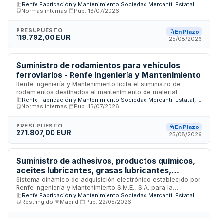
Renfe Fabricación y Mantenimiento Sociedad Mercantil Estatal, S.A.
locomotoras y material móvil ferroviario. Se estructura en
Normas internas
·
Pub.
16/07/2026
tres lotes con procedimiento abierto y tramitación
electrónica. El suministro se realizará conforme a las
necesidades de la empresa desde los proveedores
PRESUPUESTO
En Plazo
119.792,00 EUR
adjudicatarios a los puntos de entrega especificados. Se
25/08/2026
contemplan cuatro matrículas de vehículos ferroviarios y
permite la presentación de variantes técnicas equivalentes.
Suministro de rodamientos para vehículos
ferroviarios - Renfe Ingeniería y Mantenimiento
Renfe Ingeniería y Mantenimiento licita el suministro de
rodamientos destinados al mantenimiento de material
Renfe Fabricación y Mantenimiento Sociedad Mercantil Estatal, S.A.
rodante ferroviario. Se contemplan ocho matrículas
Normas internas
·
Pub.
16/07/2026
diferentes de rodamientos a suministrar conforme a las
necesidades operativas de las bases de mantenimiento de la
empresa. El procedimiento es abierto, con tramitación
PRESUPUESTO
En Plazo
271.807,00 EUR
electrónica, permitiendo ofertas por una o varias matrículas.
25/08/2026
Las entregas se realizarán directamente a los puntos de
entrega indicados según los requerimientos de la compañía.
Suministro de adhesivos, productos químicos,
aceites lubricantes, grasas lubricantes,
elementos hidráulicos y filtros para Renfe
Sistema dinámico de adquisición electrónico establecido por
Renfe Ingeniería y Mantenimiento S.M.E., S.A. para la
Ingeniería y Mantenimiento
Renfe Fabricación y Mantenimiento Sociedad Mercantil Estatal, S.A.
contratación de suministros de materiales industriales
Restringido
·
Madrid
·
Pub.
22/05/2026
destinados al mantenimiento ferroviario. La licitación abarca
seis categorías de productos: adhesivos, productos