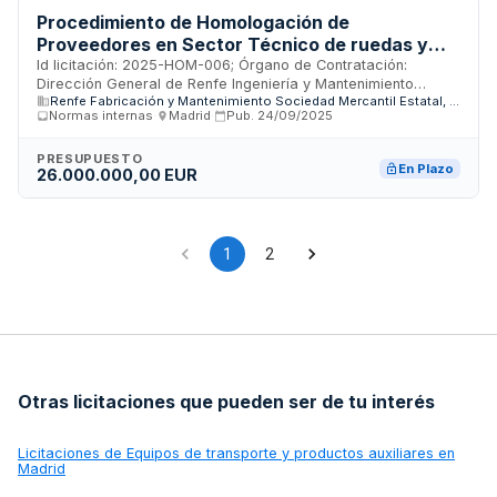
Procedimiento de Homologación de
Proveedores en Sector Técnico de ruedas y
cuerpo de ejes.
Id licitación: 2025-HOM-006; Órgano de Contratación:
Dirección General de Renfe Ingeniería y Mantenimiento
Renfe Fabricación y Mantenimiento Sociedad Mercantil Estatal, S.A.
Sociedad Mercantil Estatal, S.A.; Importe: 0 EUR; Estado: PUB
Normas internas
·
Madrid
·
Pub.
24/09/2025
PRESUPUESTO
En Plazo
26.000.000,00 EUR
1
2
Otras licitaciones que pueden ser de tu interés
Licitaciones de
Equipos de transporte y productos auxiliares en
Madrid