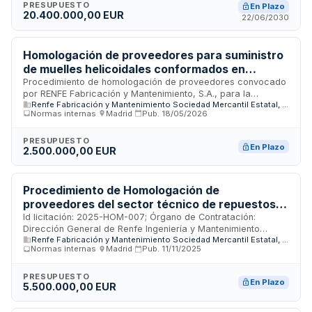
químicos de uso específico, aceites lubricantes, grasas
PRESUPUESTO
En Plazo
20.400.000,00 EUR
lubricantes, elementos normalizados para sistemas
22/06/2030
hidráulicos y neumáticos, y filtros de aceite, carburante y
aire. El procedimiento se abre mediante sistema dinámico sin
lotes bajo modalidad de contratación restringida,
Homologación de proveedores para suministro
permitiendo múltiples adjudicaciones sucesivas según las
de muelles helicoidales conformados en
necesidades operativas de la entidad contratante.
caliente - RENFE Fabricación y Mantenimiento
Procedimiento de homologación de proveedores convocado
por RENFE Fabricación y Mantenimiento, S.A., para la
Renfe Fabricación y Mantenimiento Sociedad Mercantil Estatal, S.A.
selección y cualificación de empresas suministradoras
Normas internas
·
Madrid
·
Pub.
18/05/2026
especializadas en muelles helicoidales conformados en
caliente. Este proceso administrativo permite a los
proveedores acreditados participar en futuras
PRESUPUESTO
En Plazo
2.500.000,00 EUR
adjudicaciones de contratos de suministro de estos
componentes mecánicos destinados a la fabricación y
mantenimiento de material ferroviario. La homologación
constituye un requisito previo para garantizar la calidad,
Procedimiento de Homologación de
fiabilidad y conformidad técnica de los muelles
proveedores del sector técnico de repuestos
suministrados según las especificaciones de RENFE.
mecánicos del material rodante conformados
Id licitación: 2025-HOM-007; Órgano de Contratación:
Dirección General de Renfe Ingeniería y Mantenimiento
por mecanizado.
Renfe Fabricación y Mantenimiento Sociedad Mercantil Estatal, S.A.
Sociedad Mercantil Estatal, S.A.; Importe: 0 EUR; Estado: PUB
Normas internas
·
Madrid
·
Pub.
11/11/2025
PRESUPUESTO
En Plazo
5.500.000,00 EUR