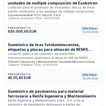
unidades de múltiple composición de Euskotren
Licitación para el suministro de trescientos discos de freno
partido destinados a las unidades de múltiple composición
Euskotrenbideak FFCC Vascos, S.A.U.
que forman parte de la flota ferroviaria de Euskotren. El
Abierto
·
Gasteiz
·
Pub.
29/07/2026
contrato busca garantizar el mantenimiento y reposición de
componentes de seguridad críticos en el sistema de frenado
de los trenes, asegurando la operatividad y fiabilidad del
PRESUPUESTO
En Plazo
630.000,00 EUR
servicio de transporte ferroviario en la red de Euskotren.
15/09/2026
Suministro de tiras fotoluminiscentes,
etiquetas y placas para almacén de RENFE
Fabricación y Mantenimiento
Licitación pública de suministro de materiales
fotoluminiscentes destinados al almacén 196 de RENFE
Renfe Fabricación y Mantenimiento Sociedad Mercantil Estatal, S.A.
Fabricación y Mantenimiento, Sociedad Mercantil Estatal. El
Abierto
·
Madrid
·
Pub.
27/07/2026
contrato incluye la provisión de tiras fotoluminiscentes,
etiquetas de clasificación y placas de señalización durante
un período de 24 meses. Estos elementos son utilizados en
PRESUPUESTO
En Plazo
45.111,40 EUR
operaciones ferroviarias para identificación, señalización de
18/09/2026
emergencia y localización de componentes en instalaciones
de almacenamiento y mantenimiento del material rodante
ferroviario.
Suministro de pavimentos para material
ferroviario a Renfe Ingeniería y Mantenimiento
Renfe Ingeniería y Mantenimiento S.M.E., S.A. licita el
suministro de pavimentos destinados a partes de