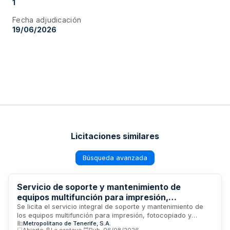
1
Fecha adjudicación
19/06/2026
Licitaciones similares
Búsqueda avanzada
Servicio de soporte y mantenimiento de
equipos multifunción para impresión,
fotocopiado y escaneado - Metropolitano de
Se licita el servicio integral de soporte y mantenimiento de
los equipos multifunción para impresión, fotocopiado y
Tenerife
Metropolitano de Tenerife, S.A.
escaneado que Metropolitano de Tenerife tiene instalados en
Abierto
·
La orotava
·
Pub.
06/08/2026