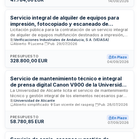
una capacidad de treinta mil copias mensuales a todo color
14/09/2026
y veinte mil en blanco y negro. La duración es de un año
prorrogable por otro año adicional.
Servicio integral de alquiler de equipos para
impresión, fotocopiado y escaneado de
documentos - VEIASA
Licitación pública para la contratación de un servicio integral
de alquiler de equipos multifunción destinados a impresión,
Verificaciones Industriales de Andalucía, S.A. (VEIASA)
fotocopiado y escaneado de documentos. El organismo
Abierto
·
Lucena
·
Pub.
29/07/2026
contratante es Verificaciones Industriales de Andalucía, S.A.
(VEIASA), empresa de la Junta de Andalucía. El servicio
comprende el suministro, mantenimiento, reparación y
PRESUPUESTO
En Plazo
328.800,00 EUR
gestión de equipos de ofimática para uso administrativo. El
04/09/2026
presupuesto base de licitación asciende a doscientos
cuarenta y seis mil seiscientos euros, con duración
plurianual.
Servicio de mantenimiento técnico e integral
de prensa digital Canon V900 de la Universidad
de Alicante
La Universidad de Alicante licita el servicio de mantenimiento
técnico y gestión integral de los elementos necesarios para
Universidad de Alicante
el funcionamiento de una prensa digital Canon V900 ubicada
Abierto simplificado
·
San vicente del raspeig
·
Pub.
28/07/2026
en el Servicio de Publicaciones. El contrato abarca tanto las
labores de mantenimiento preventivo y correctivo como la
gestión de componentes, repuestos y recursos necesarios
PRESUPUESTO
En Plazo
58.780,85 EUR
para asegurar el correcto funcionamiento del equipamiento
07/09/2026
de impresión digital de la institución académica.