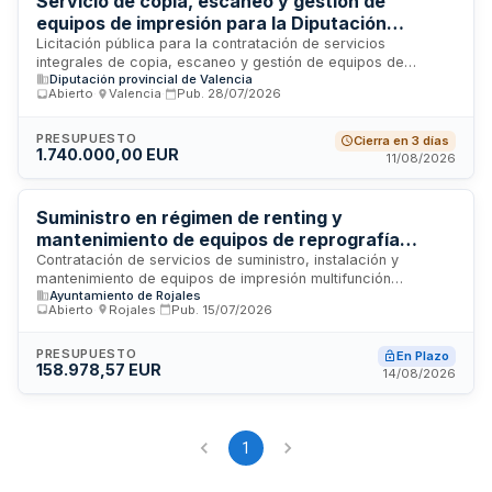
Servicio de copia, escaneo y gestión de
equipos de impresión para la Diputación
Provincial de Valencia
Licitación pública para la contratación de servicios
integrales de copia, escaneo y gestión de equipos de
Diputación provincial de Valencia
impresión en las instalaciones de la Diputación Provincial de
Abierto
·
Valencia
·
Pub.
28/07/2026
Valencia. El contrato incluye la provisión, mantenimiento,
suministro de consumibles y administración de los sistemas
de impresión, así como servicios de reprografía. El servicio
PRESUPUESTO
Cierra en 3 días
1.740.000,00 EUR
está destinado a satisfacer las necesidades de
11/08/2026
reproducción de documentos y gestión de equipos
multifunción de la administración provincial.
Suministro en régimen de renting y
mantenimiento de equipos de reprografía
multifunción para el Ayuntamiento de Rojales
Contratación de servicios de suministro, instalación y
mantenimiento de equipos de impresión multifunción
Ayuntamiento de Rojales
mediante arrendamiento sin opción a compra para las
Abierto
·
Rojales
·
Pub.
15/07/2026
diversas dependencias del Ayuntamiento de Rojales. El
contrato incluye la gestión integral de los equipos de
reprografía durante su vigencia, garantizando el
PRESUPUESTO
En Plazo
158.978,57 EUR
funcionamiento óptimo de la infraestructura de impresión
14/08/2026
municipal.
1