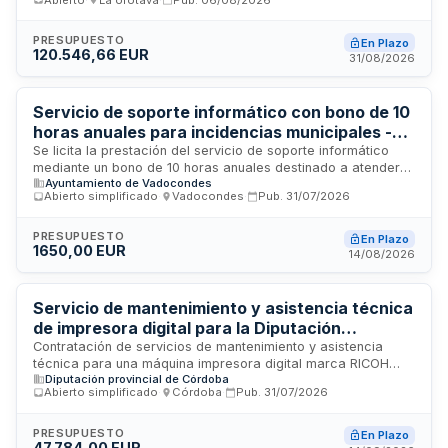
sus dependencias, así como de los nuevos equipos que se
suministren en el futuro. El contrato incluye la reparación y el
mantenimiento preventivo y correctivo de toda la flota de
PRESUPUESTO
En Plazo
120.546,66 EUR
equipos de reprografía del organismo, garantizando la
31/08/2026
continuidad operativa de estos servicios esenciales para el
funcionamiento de la empresa pública de transporte.
Servicio de soporte informático con bono de 10
horas anuales para incidencias municipales -
Ayuntamiento de Vadocondes
Se licita la prestación del servicio de soporte informático
mediante un bono de 10 horas anuales destinado a atender
Ayuntamiento de Vadocondes
incidencias en equipos municipales e impresoras,
Abierto simplificado
·
Vadocondes
·
Pub.
31/07/2026
mantenimiento de la página web, asesoramiento tecnológico,
gestión de copias de seguridad e integraciones con
Diputación y Junta de Castilla y León. El servicio garantiza un
PRESUPUESTO
En Plazo
1650,00 EUR
tiempo de respuesta máximo de 24 horas y se ejecutará
14/08/2026
durante un año en las instalaciones del Ayuntamiento de
Vadocondes, Burgos.
Servicio de mantenimiento y asistencia técnica
de impresora digital para la Diputación
Provincial de Córdoba
Contratación de servicios de mantenimiento y asistencia
técnica para una máquina impresora digital marca RICOH
Diputación provincial de Córdoba
modelo Pro C7100S instalada en el Departamento de
Abierto simplificado
·
Córdoba
·
Pub.
31/07/2026
Ediciones, Publicaciones y B.O.P. de la Diputación Provincial
de Córdoba. El contrato incluye el mantenimiento del equipo y
sus servidores de administración de impresión, cubriendo
PRESUPUESTO
En Plazo
47.784,00 EUR