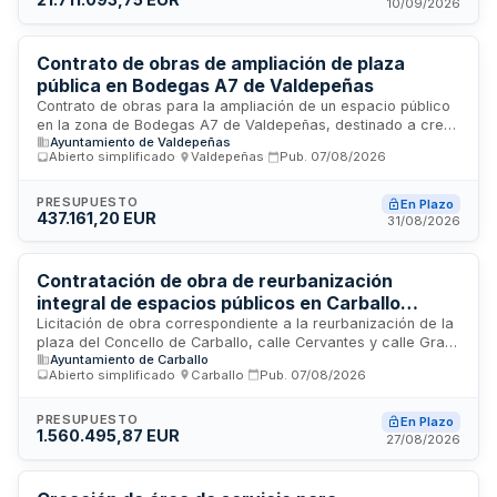
ambos redactados por la UTE AU-AJO La Plaza Cubierta. Se
10/09/2026
trata de un contrato de obras de primer establecimiento que
no admite división en lotes ni variantes.
Contrato de obras de ampliación de plaza
pública en Bodegas A7 de Valdepeñas
Contrato de obras para la ampliación de un espacio público
en la zona de Bodegas A7 de Valdepeñas, destinado a crear
Ayuntamiento de Valdepeñas
zonas de recreo peatonal, áreas verdes y paseos que sirvan
Abierto simplificado
·
Valdepeñas
·
Pub.
07/08/2026
como espacio de encuentro y esparcimiento para la
ciudadanía. El proyecto incluye trabajos generales de
construcción, obras viales y auxiliares para infraestructuras,
PRESUPUESTO
En Plazo
437.161,20 EUR
ejecutado conforme a normativa técnica especificada en
31/08/2026
proyecto y supervisado por dirección facultativa.
Contratación de obra de reurbanización
integral de espacios públicos en Carballo
cofinanciada por la Unión Europea
Licitación de obra correspondiente a la reurbanización de la
plaza del Concello de Carballo, calle Cervantes y calle Gran
Ayuntamiento de Carballo
Vía, incluida en el Plan de Actuación Integrado Carballo a
Abierto simplificado
·
Carballo
·
Pub.
07/08/2026
man. El proyecto se ejecuta mediante procedimiento
simplificado no sujeto a regulación armonizada, con
financiación del Fondo Europeo de Desarrollo Regional en el
PRESUPUESTO
En Plazo
1.560.495,87 EUR
marco del Programa Operativo Plurirregional de España para
27/08/2026
el período 2021-2027. Las mejoras económicas se realizarán
mediante baja sobre el importe base del proyecto.