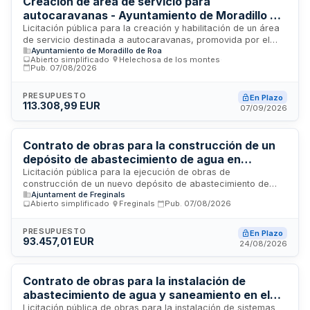
Creación de área de servicio para
autocaravanas - Ayuntamiento de Moradillo de
Roa
Licitación pública para la creación y habilitación de un área
de servicio destinada a autocaravanas, promovida por el
Ayuntamiento de Moradillo de Roa
Pleno del Ayuntamiento de Moradillo de Roa. El proyecto
Abierto simplificado
·
Helechosa de los montes
·
incluye el diseño, construcción y equipamiento de
Pub.
07/08/2026
infraestructuras necesarias para atender a usuarios de
autocaravanas, mejorando la oferta turística y de servicios
PRESUPUESTO
En Plazo
en el municipio. Se trata de una obra de infraestructura
113.308,99 EUR
07/09/2026
municipal que busca dinamizar el turismo de caravaning en la
zona mediante la dotación de espacios adecuados con
servicios básicos.
Contrato de obras para la construcción de un
depósito de abastecimiento de agua en
Freginals
Licitación pública para la ejecución de obras de
construcción de un nuevo depósito de abastecimiento de
Ajuntament de Freginals
agua en el municipio de Freginals. El depósito se ubicará
Abierto simplificado
·
Freginals
·
Pub.
07/08/2026
dentro del recinto de las instalaciones existentes del
depósito municipal, con el objetivo de resolver la
insuficiencia de capacidad de almacenamiento de la
PRESUPUESTO
En Plazo
93.457,01 EUR
instalación actual. El procedimiento es abierto simplificado
24/08/2026
con trámitación ordinaria, sujeto a la normativa de
contratación pública.
Contrato de obras para la instalación de
abastecimiento de agua y saneamiento en el
Camino de Quiroga de Priego de Córdoba
Licitación pública de obras para la instalación de sistemas