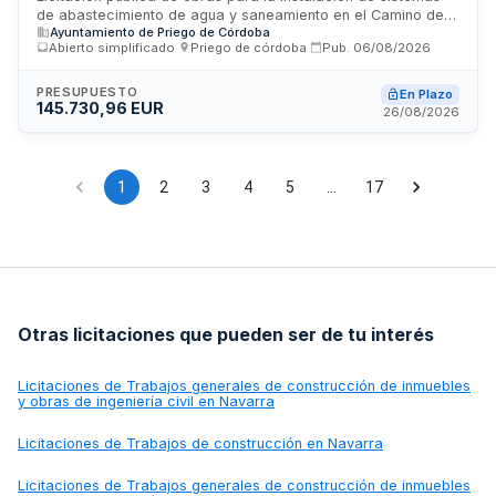
de abastecimiento de agua y saneamiento en el Camino de
Ayuntamiento de Priego de Córdoba
Quiroga, polígono 27 parcela 9022 de Priego de Córdoba. El
Abierto simplificado
·
Priego de córdoba
·
Pub.
06/08/2026
procedimiento es abierto simplificado con varios criterios de
adjudicación. El contrato se regirá por la Ley de Contratos
del Sector Público y su reglamentación. Los licitadores
PRESUPUESTO
En Plazo
145.730,96 EUR
deberán estar inscritos en el Registro Oficial de Licitadores y
26/08/2026
Empresas Clasificadas del Sector Público.
1
2
3
4
5
…
17
Otras licitaciones que pueden ser de tu interés
Licitaciones de
Trabajos generales de construcción de inmuebles
y obras de ingeniería civil en Navarra
Licitaciones de
Trabajos de construcción en Navarra
Licitaciones de
Trabajos generales de construcción de inmuebles