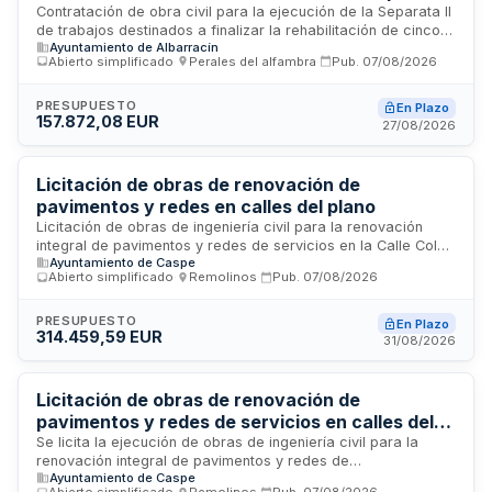
en Calle Santiago de Albarracín
Contratación de obra civil para la ejecución de la Separata II
de trabajos destinados a finalizar la rehabilitación de cinco
Ayuntamiento de Albarracín
apartamentos para vivienda de nuevos pobladores ubicados
Abierto simplificado
·
Perales del alfambra
·
Pub.
07/08/2026
en la Calle Santiago número 13 del municipio de Albarracín. El
contrato se rige por la Ley de Contratos del Sector Público y
comprende todas las obligaciones laborales, de seguridad e
PRESUPUESTO
En Plazo
157.872,08 EUR
higiene, así como el cumplimiento de normativa
27/08/2026
medioambiental y social durante la ejecución de los trabajos,
con medición y abono conforme a los documentos del
proyecto y órdenes de la dirección facultativa.
Licitación de obras de renovación de
pavimentos y redes en calles del plano
Licitación de obras de ingeniería civil para la renovación
integral de pavimentos y redes de servicios en la Calle Colón
Ayuntamiento de Caspe
y Calle Palafox. El proyecto aborda el deterioro de la
Abierto simplificado
·
Remolinos
·
Pub.
07/08/2026
plataforma vial y la reposición de instalaciones de
abastecimiento y saneamiento en una zona de elevado
tráfico vehicular y peatonal. La ejecución está prevista para
PRESUPUESTO
En Plazo
314.459,59 EUR
un periodo de cuatro meses, con seguimiento del
31/08/2026
Departamento de Urbanismo y Obras.
Licitación de obras de renovación de
pavimentos y redes de servicios en calles del
sector oeste de Caspe
Se licita la ejecución de obras de ingeniería civil para la
renovación integral de pavimentos y redes de
Ayuntamiento de Caspe
abastecimiento y saneamiento en calles del sector oeste del