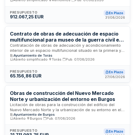
Abierto simplificado
·
Remolinos
·
Pub.
07/08/2026
municipio de Caspe. El proyecto aborda el deterioro de la
plataforma vial y las instalaciones en una zona de elevado
tráfico vehicular y peatonal, mediante un procedimiento de
PRESUPUESTO
En Plazo
912.067,25 EUR
contratación abierto que permite la entrada en servicio de la
31/08/2026
infraestructura proyectada en su totalidad.
Contrato de obras de adecuación de espacio
multifuncional para museo de la guerra civil en
Torás
Contratación de obras de adecuación y acondicionamiento
interior de un espacio multifuncional situado en la primera y
Ayuntamiento de Torás
segunda planta de un edificio municipal para albergar salas
Abierto simplificado
·
Torás
·
Pub.
07/08/2026
de exposiciones dedicadas a la guerra civil española desde
una perspectiva histórica. El Ayuntamiento de Torás licita
estas obras de albañilería y construcción mediante
PRESUPUESTO
En Plazo
65.156,86 EUR
procedimiento abierto simplificado, financiadas por una
27/08/2026
ayuda del Instituto Valenciano de Competitividad Empresarial.
Obras de construcción del Nuevo Mercado
Norte y urbanización del entorno en Burgos
Licitación de obras para la construcción del edificio del
Nuevo Mercado Norte y la urbanización de su entorno en el
Ayuntamiento de Burgos
Área de Intervención AI-34.03 de Burgos. El contrato,
Abierto
·
Burgos
·
Pub.
07/08/2026
convocado mediante procedimiento abierto, incluye la
ejecución simultánea de dos proyectos: el edificio del
mercado cubierto y las obras de urbanización adyacentes,
PRESUPUESTO
En Plazo
21.711.093,75 EUR