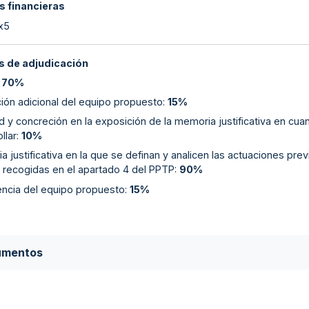
s financieras
 x5
 de adjudicación
:
70%
ión adicional del equipo propuesto
:
15%
d y concreción en la exposición de la memoria justificativa en cu
llar
:
10%
 justificativa en la que se definan y analicen las actuaciones prev
o recogidas en el apartado 4 del PPTP
:
90%
encia del equipo propuesto
:
15%
umentos