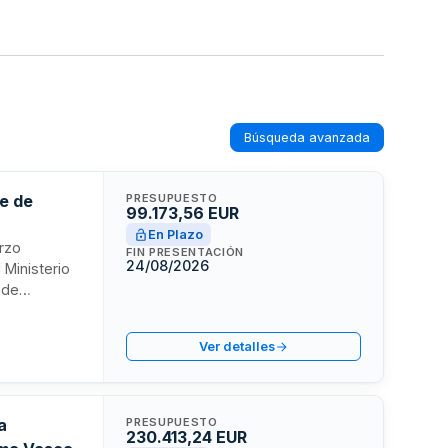
Búsqueda avanzada
le de
PRESUPUESTO
99.173,56 EUR
En Plazo
erzo
FIN PRESENTACIÓN
24/08/2026
 Ministerio
 de
e la
su mejora y
Ver detalles
implificado
a
PRESUPUESTO
230.413,24 EUR