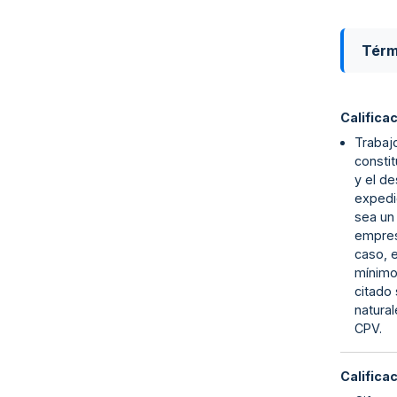
Térm
Califica
Trabajo
constit
y el de
expedi
sea un 
empres
caso, 
mínimo
citado 
natural
CPV.
Califica