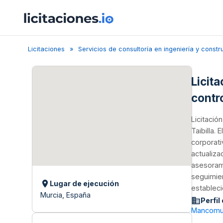
Licitaciones
Servicios de consultoría en ingeniería y constr
Licit
contr
Licitació
Taibilla.
corporati
actualiza
asesorami
seguimien
Lugar de ejecución
estableci
Murcia, España
Perfil
Mancomuni