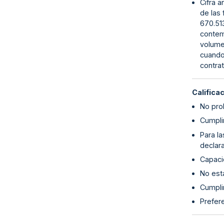
Cifra a
de las 
670.51
contemp
volume
cuando 
contrat
Califica
No proh
Cumpli
Para l
declara
Capaci
No esta
Cumplim
Prefer