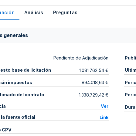
mación
Análisis
Preguntas
s generales
Publ
Pendiente de Adjudicación
sto base de licitación
Ulti
1.081.762,54 €
 sin impuestos
Peri
894.018,63 €
stimado del contrato
Peri
1.338.729,42 €
cia
Ver
Dura
 la fuente oficial
Link
s CPV