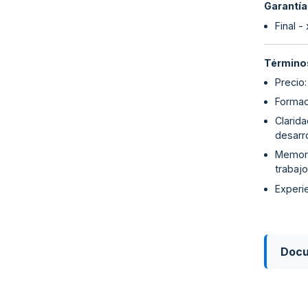
Garantía
Final -
Términos
Precio
Formac
Clarida
desarro
Memoria
trabaj
Experi
Doc