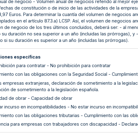
nual de negocio - Volumen anual de negocios referido al mejor ejer
fechas de constitución o de inicio de las actividades de la empre
3,97 Euros. Para determinar la cuantía del volumen de negocios an
lados en el artículo 87.3.a) LCSP. Así, el volumen de negocios anu
n de negocio de los tres últimos concluidos, deberá ser: - al men
su duración no sea superior a un año (incluidas las prórrogas), y 
o si su duración es superior a un año (incluidas las prórrogas).
ciones específicas
ibición para contratar - No prohibición para contratar
miento con las obligaciones con la Seguridad Social - Cumplimient
as empresas extranjeras, declaración de sometimiento a la legislac
ción de sometimiento a la legislación española.
dad de obrar - Capacidad de obrar
r incurso en incompatibilidades - No estar incurso en incompatibi
iento con las obligaciones tributarias - Cumplimiento con las obli
encia para empresas con trabajadores con discapacidad - Declar