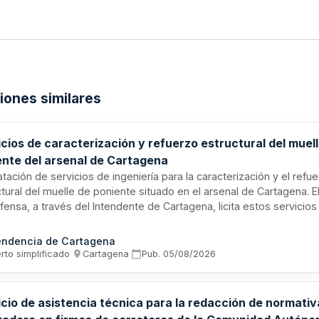
ciones similares
cios de caracterización y refuerzo estructural del muel
ente del arsenal de Cartagena
tación de servicios de ingeniería para la caracterización y el refu
tural del muelle de poniente situado en el arsenal de Cartagena. El
fensa, a través del Intendente de Cartagena, licita estos servicios
toría técnica destinados a evaluar las condiciones estructurales d
structura portuaria y ejecutar las intervenciones necesarias para 
endencia de Cartagena
lidación. El contrato se adjudica mediante procedimiento abierto s
rto simplificado
·
Cartagena
·
Pub.
05/08/2026
amitación ordinaria.
icio de asistencia técnica para la redacción de normativ