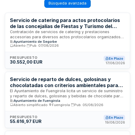
Búsqueda avanzada
Servicio de catering para actos protocolarios
de las concejalías de Fiestas y Turismo del
Ayuntamiento de Segorbe
Contratación de servicios de catering y prestaciones
accesorias para diversos actos protocolarios organizados
Ayuntamiento de Segorbe
por las concejalías de Fiestas y Turismo del Ayuntamiento de
Abierto
·
Pub.
07/08/2026
Segorbe durante el año 2026. La licitación se tramita
mediante procedimiento abierto con criterios múltiples de
adjudicación y tramitación urgente, conforme a la normativa
PRESUPUESTO
En Plazo
30.552,00 EUR
de contratos del sector público. El contratista deberá
17/08/2026
disponer de instalaciones localizadas en el núcleo urbano de
Segorbe con condiciones mínimas establecidas
técnicamente.
Servicio de reparto de dulces, golosinas y
chocolatadas con criterios ambientales para
eventos y actividades del Ayuntamiento de
El Ayuntamiento de Fuengirola licita un servicio de suministro
y reparto de dulces, golosinas y bebidas de chocolate para
Fuengirola
Ayuntamiento de Fuengirola
las diferentes actividades y eventos organizados por sus
Abierto simplificado
·
Fuengirola
·
Pub.
05/08/2026
concejalías. El contrato se estructura en lotes independientes
que pueden adjudicarse a uno o varios licitadores,
priorizando criterios ambientales en la prestación del
PRESUPUESTO
En Plazo
55.616,97 EUR
servicio. La ejecución se tramita mediante procedimiento
19/08/2026
abierto simplificado abreviado.