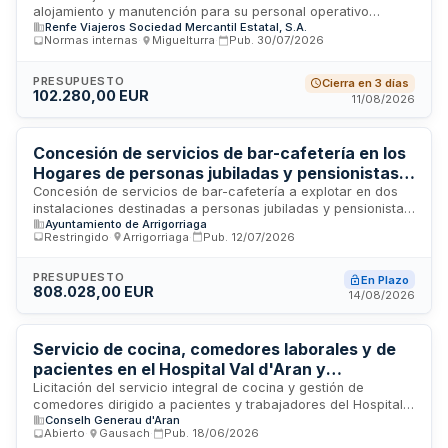
alojamiento y manutención para su personal operativo
Renfe Viajeros Sociedad Mercantil Estatal, S.A.
destinado en Valdepeñas debido a las obras de corte de vía
Normas internas
·
Miguelturra
·
Pub.
30/07/2026
entre Almuradiel y Jaén. El servicio incluye hospedaje en
establecimiento hotelero y, cuando sea necesario, transporte
si la distancia supera los 1.500 metros, así como otros
PRESUPUESTO
Cierra en 3 días
102.280,00 EUR
servicios complementarios que la empresa requiera. La
11/08/2026
prestación se regirá conforme a las especificaciones
técnicas establecidas y tendrá duración máxima de 24
meses.
Concesión de servicios de bar-cafetería en los
Hogares de personas jubiladas y pensionistas
de Arrigorriaga
Concesión de servicios de bar-cafetería a explotar en dos
instalaciones destinadas a personas jubiladas y pensionistas
Ayuntamiento de Arrigorriaga
ubicadas en Arrigorriaga: el Hogar Abusu y el Hogar Casco.
Restringido
·
Arrigorriaga
·
Pub.
12/07/2026
El adjudicatario asumirá la explotación comercial del servicio
de cafetería y bar, incluyendo la venta de bebidas y
alimentos, asumiendo el riesgo operacional de la actividad.
PRESUPUESTO
En Plazo
808.028,00 EUR
El Ayuntamiento de Arrigorriaga proporciona las instalaciones
14/08/2026
y bienes necesarios, así como los suministros de energía,
agua y saneamiento. El contrato tiene una duración inicial de
dos años y se divide en dos lotes diferenciados por
Servicio de cocina, comedores laborales y de
ubicación.
pacientes en el Hospital Val d'Aran y
Residencias de Aransalut
Licitación del servicio integral de cocina y gestión de
comedores dirigido a pacientes y trabajadores del Hospital
Conselh Generau d'Aran
Val d'Aran y las Residencias de Aransalut. El servicio incluye
Abierto
·
Gausach
·
Pub.
18/06/2026
la preparación de alimentos, gestión de instalaciones de