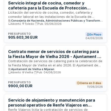
Servicio integral de cocina, comedor y
cafetería para la Escuela de Protección
Ciudadana de la Dirección General de
Licitación del servicio de cocina, comedor, cafetería y
comedor laboral en las instalaciones de la Escuela de
Protección Ciudadana
Consejeria de Hacienda, Administraciones Públicas y Transformación Digital de la Junta de Comunidades de Castilla-La Mancha
Protección Ciudadana, ubicada en la Autovía Madrid-Toledo.
Abierto
·
Toledo
·
Pub.
05/08/2026
El servicio se prestará al personal propio, empleados de
contratas con horario 24 horas durante 365 días al año,
alumnado y diversos usuarios vinculados al ámbito de
PRESUPUESTO
En Plazo
905.603,36 EUR
emergencias y protección civil. La utilización de estos
04/09/2026
servicios presenta carácter irregular a lo largo del periodo
de contratación.
Contrato menor de servicios de catering para
la Fiesta Mayor de Vielha 2026 - Ajuntament de
Vielha e Mijaran
Contratación de servicios de catering para la celebración de
la Fiesta Mayor de Vielha en el año 2026. El Ajuntament de
Ajuntament de Vielha e Mijaran
Vielha e Mijaran licita la prestación de servicios de
Abierto
·
Vielha
·
Pub.
04/08/2026
suministro de comidas y bebidas para los actos festivos
programados en la localidad de Vielha. El contrato abarca la
preparación, elaboración y servicio de alimentos y bebidas
PRESUPUESTO
Cierra en 3 días
9900,00 EUR
durante los eventos que conforman la programación de la
11/08/2026
Festa Major, garantizando la calidad y variedad de la oferta
gastronómica para los asistentes.
Servicio de alojamiento y manutención para
personal operativo de Renfe Viajeros en
Valdepeñas
Renfe Viajeros licita la contratación de servicios de