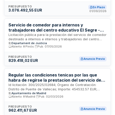
comedor y todas las operaciones necesarias para su
correcto funcionamiento. La contratación es realizada por
PRESUPUESTO
En Plazo
3.076.492,55 EUR
Aran Salut, Servicios Asistenciales Integrados, S.L.,
01/09/2026
organización responsable de la gestión de estas
instalaciones sanitarias y asistenciales en el Valle de Arán.
Servicio de comedor para internos y
trabajadores del centro educativo El Segre -
Departament de Justícia, Drets i Memòria
Licitación pública para la prestación del servicio de comedor
destinado a internos e internos y trabajadores del centro
Departament de Justícia
educativo El Segre, dependiente de la Dirección General de
Abierto
·
Pinós
·
Pub.
07/05/2026
Ejecución Penal en la Comunidad y de Justicia Juvenil del
Departament de Justícia, Drets i Memòria de la Generalitat
de Catalunya. El servicio incluye la elaboración, preparación
PRESUPUESTO
Anuncio Previo
829.418,02 EUR
y suministro de comidas para los usuarios del centro
penitenciario juvenil.
Regular las condiciones tenicas por las que
habra de regirse la prestacion del servicio de
comedor y cafeteria de los Centros
Id licitación: 300/2025/02684; Órgano de Contratación:
Distrito de Puente de Vallecas; Importe: 454532.57 EUR;
Municipales de Mayores (en adelante CMM) del
Ayuntamiento de Madrid
Estado: PRE
Distrito de Puente de Vallecas, y en el Centro
Abierto
·
Madrid
·
Pub.
02/03/2026
Intergeneracional Rio Esmeralda (RE) de
conformidad con las determinaciones
PRESUPUESTO
Anuncio Previo
962.411,67 EUR
establecidas en el presente Pliego de