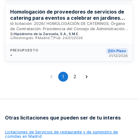
Prescripciones Técnicas.
Homologación de proveedores de servicios de
catering para eventos a celebrar en jardines
del recinto del Hipódromo de la Zarzuela de
Id licitación: 2026/ HOMOLOGACIÓN DE CATERINGS; Órgano
de Contratación: Presidencia del Consejo de Administración
Madrid durante el año 2026
Hipódromo de la Zarzuela, S.A., S.M.E.
del Hipódromo de la Zarzuela, S.A., S.M.E.; Importe: 0 EUR;
Restringido
·
Madrid
·
Pub.
24/01/2026
Estado: PUB
PRESUPUESTO
En Plazo
-
31/12/2026
1
2
Otras licitaciones que pueden ser de tu interés
Licitaciones de
Servicios de restaurante y de suministro de
comidas en Madrid