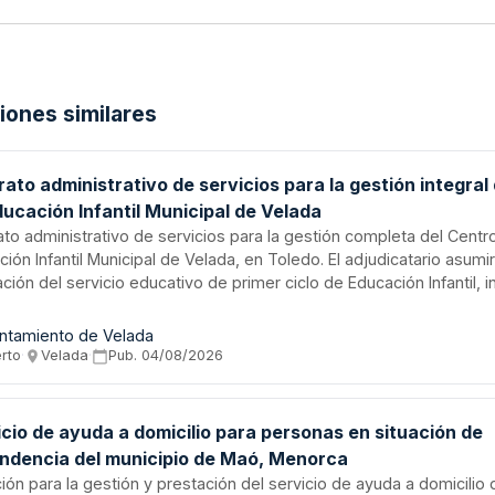
ciones similares
ato administrativo de servicios para la gestión integral
ucación Infantil Municipal de Velada
ato administrativo de servicios para la gestión completa del Centr
ión Infantil Municipal de Velada, en Toledo. El adjudicatario asumir
ción del servicio educativo de primer ciclo de Educación Infantil, 
ización de recursos humanos y materiales, garantizando la continu
ridad y calidad de la atención a menores. El servicio busca favorec
ntamiento de Velada
iación de la vida familiar y laboral de los vecinos del municipio y faci
erto
·
Velada
·
Pub.
04/08/2026
 a la escolarización infantil temprana.
cio de ayuda a domicilio para personas en situación de
ndencia del municipio de Maó, Menorca
ción para la gestión y prestación del servicio de ayuda a domicilio d