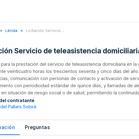
Lérida
Licitación Servicio ...
ción Servicio de teleasistencia domiciliar
n para la prestación del servicio de teleasistencia domiciliaria en la
e veinticuatro horas los trescientos sesenta y cinco días del añ
as, comunicación con personas de contacto y activación de servi
iento con periodicidad estándar de quince días, y llamadas de aler
en situación de riesgo social o de salud, permitiendo la continuidad
 del contratante
el Pallars Sobirà
mación
Preguntas