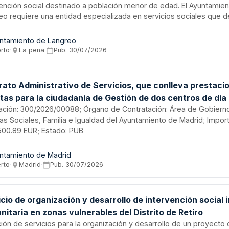
vención social destinado a población menor de edad. El Ayuntamie
eo requiere una entidad especializada en servicios sociales que de
e y ejecute las acciones programadas con menores, proporcionan
s técnicos, humanos y organizativos necesarios en todas las fas
ntamiento de Langreo
ción del servicio.
erto
·
La peña
·
Pub.
30/07/2026
rato Administrativo de Servicios, que conlleva prestaci
tas para la ciudadanía de Gestión de dos centros de día 
nes en situación de máxima exclusión social de la ciuda
citación: 300/2026/00088; Órgano de Contratación: Área de Gobiern
cas Sociales, Familia e Igualdad del Ayuntamiento de Madrid; Impor
00.89 EUR; Estado: PUB
ntamiento de Madrid
erto
·
Madrid
·
Pub.
30/07/2026
cio de organización y desarrollo de intervención social 
itaria en zonas vulnerables del Distrito de Retiro
ción de servicios para la organización y desarrollo de un proyecto