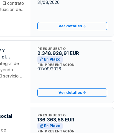
31/08/2026
 El contrato
ituación de
inistración
stión
Ver detalles
Dependència.
e y
PRESUPUESTO
2.348.928,91 EUR
 el
En Plazo
 Guadaíra
ntegral de
FIN PRESENTACIÓN
07/09/2026
luyendo
l servicio
 municipal.
or Público,
Ver detalles
teresada
ventajosa
social
PRESUPUESTO
136.363,58 EUR
En Plazo
l de
FIN PRESENTACIÓN