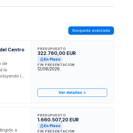
Búsqueda avanzada
 del Centro
PRESUPUESTO
322.760,00 EUR
En Plazo
o de
FIN PRESENTACIÓN
12/08/2026
á la
incluyendo la
idad,
er la
Ver detalles
litar el
PRESUPUESTO
1.660.507,20 EUR
En Plazo
irigido a
FIN PRESENTACIÓN