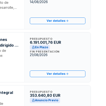
14/08/2026
nto de
sarrolle,
do los
es de
Ver detalles
ones
PRESUPUESTO
6.191.001,76 EUR
dirigido a
En Plazo
d de Madrid
o de
FIN PRESENTACIÓN
21/08/2026
te:
Ver detalles
integral
PRESUPUESTO
353.640,80 EUR
Anuncio Previo
 de