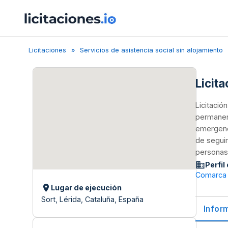
Licitaciones
Servicios de asistencia social sin alojamiento
Licita
Licitació
permanent
emergenci
de seguim
personas 
Perfil
Comarca d
Lugar de ejecución
Sort, Lérida, Cataluña, España
Infor