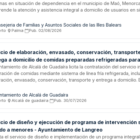
nas en situación de dependencia en el municipio de Maó, Menorca.
nde la atención y asistencia integral a domicilio de usuarios en s
abilidad, incluyendo apoyo en actividades de la vida diaria. La adm
atante es el municipio de Maó, con supervisión de la Unidad de Ge
sejeria de Familias y Asuntos Sociales de las Illes Balears
mica de la Conselleria de Famílias, Benestar Social i Atenció a la 
erto
·
Palma
·
Pub.
02/08/2026
icio de elaboración, envasado, conservación, transport
ega a domicilio de comidas preparadas refrigeradas para
icio de Ayuda a Domicilio del Ayuntamiento de Alcalá de
ntamiento de Alcalá de Guadaíra licita la contratación del servicio i
ración de comidas mediante sistema de línea fría refrigerada, inc
ación, envasado, conservación, transporte y entrega a domicilio. E
destinado a las personas usuarias del Servicio de Ayuda a Domicilio
ta de un contrato de servicio sujeto a la Ley de Contratos del Sect
ntamiento de Alcalá de Guadaíra
rocedimiento de adjudicación abierto donde cualquier empresa in
erto
·
Alcalá de guadaíra
·
Pub.
30/07/2026
 presentar proposición. La adjudicación recaerá en la oferta más 
me a los criterios de valoración establecidos en el pliego.
icio de diseño y ejecución de programa de intervención 
gido a menores - Ayuntamiento de Langreo
cita el servicio de diseño e implementación de un programa integra