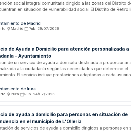
ención social integral comunitaria dirigido a las zonas del Distrito 
uentran en situación de vulnerabilidad social. El Distrito de Retiro l
ato para implementar acciones coordinadas de atención, apoyo y
añamiento a la población vulnerable, promoviendo la cohesión soc
ntamiento de Madrid
ión y el bienestar comunitario en Madrid. El proyecto abarca la plan
erto
·
Madrid
·
Pub.
29/07/2026
ción y seguimiento de actividades de carácter social destinadas a
iones de vida de los colectivos en riesgo de exclusión social.
icio de Ayuda a Domicilio para atención personalizada a
adanía - Ayuntamiento
ación de un servicio de ayuda a domicilio destinado a proporcionar 
nalizada a la ciudadanía según las necesidades que determine el
amiento. El servicio incluye prestaciones adaptadas a cada usuario
izando atención en la lengua oficial elegida. Se requiere que la en
cataria cumpla los requisitos especificados en la Disposición Adic
ntamiento de Irura
y 9/2017 de Contratos del Sector Público, demostrando misión de s
erto
·
Irura
·
Pub.
24/07/2026
o, reinversión de beneficios y participación activa de trabajadores
 gestión.
cio de ayuda a domicilio para personas en situación de
dencia en el municipio de L'Olleria
atación de servicios de ayuda a domicilio dirigidos a personas en 