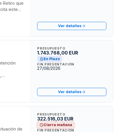
de Retiro que
icita este
ial, la
Ver detalles
ificación,
 mejorar las
PRESUPUESTO
1.743.768,00 EUR
En Plazo
atención
FIN PRESENTACIÓN
27/08/2026
,
tidad
ional 48ª de
Ver detalles
ervicio
 o usuarios
PRESUPUESTO
322.516,03 EUR
Cierra mañana
situación de
FIN PRESENTACIÓN