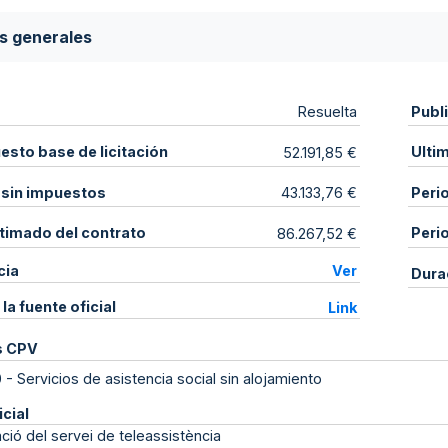
s generales
Publ
Resuelta
sto base de licitación
Ulti
52.191,85 €
 sin impuestos
Peri
43.133,76 €
stimado del contrato
Peri
86.267,52 €
cia
Ver
Dura
 la fuente oficial
Link
s CPV
0
-
Servicios de asistencia social sin alojamiento
icial
ció del servei de teleassistència