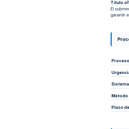
Título of
El submin
garantir 
Proce
Proces
Urgenci
Sistema
Método 
Plazo d