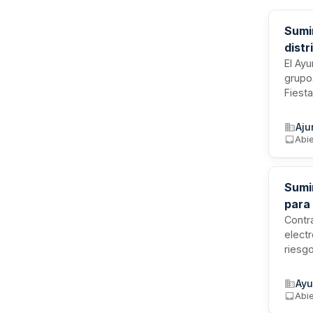
Sumi
distr
El Ayu
grupo
Fiesta
trans
funci
Aju
sumin
Abie
ejecuc
Sumi
para
Contr
elect
riesg
simpl
admin
Ayu
Provin
Abie
equip