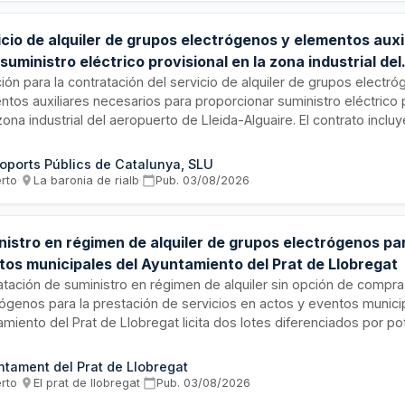
cio de alquiler de grupos electrógenos y elementos auxi
suministro eléctrico provisional en la zona industrial del
puerto de Lleida-Alguaire
ción para la contratación del servicio de alquiler de grupos electr
ntos auxiliares necesarios para proporcionar suministro eléctrico 
zona industrial del aeropuerto de Lleida-Alguaire. El contrato inclu
iones y equipos asociados requeridos para garantizar el funcion
stalaciones eléctricas temporales. Se trata de un contrato de carác
oports Públics de Catalunya, SLU
nual cuya ejecución está supeditada a la disponibilidad de crédito
erto
·
La baronia de rialb
·
Pub.
03/08/2026
puestario anual.
nistro en régimen de alquiler de grupos electrógenos pa
tos municipales del Ayuntamiento del Prat de Llobregat
atación de suministro en régimen de alquiler sin opción de compr
rógenos para la prestación de servicios en actos y eventos municip
amiento del Prat de Llobregat licita dos lotes diferenciados por p
adores. La adjudicación se realizará mediante procedimiento abie
ficado, evaluando la mejor relación calidad-precio conforme a los c
ntament del Prat de Llobregat
lecidos en la Ley de Contratos del Sector Público.
erto
·
El prat de llobregat
·
Pub.
03/08/2026