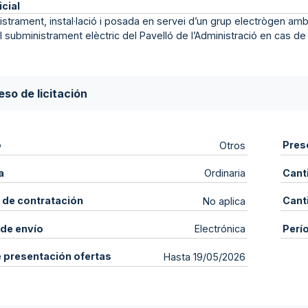
icial
istrament, instal·lació i posada en servei d’un grup electrògen 
el subministrament elèctric del Pavelló de l’Administració en cas d
so de licitación
o
Pres
Otros
a
Cant
Ordinaria
 de contratación
Cant
No aplica
de envío
Perí
Electrónica
e presentación ofertas
Hasta 19/05/2026