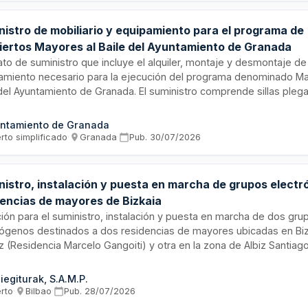
nistro de mobiliario y equipamiento para el programa de
iertos Mayores al Baile del Ayuntamiento de Granada
to de suministro que incluye el alquiler, montaje y desmontaje de 
amiento necesario para la ejecución del programa denominado Ma
 del Ayuntamiento de Granada. El suministro comprende sillas plegab
arios, tarimas para actuaciones, jaulas de depósito y conexión elé
nados a la realización de conciertos dirigidos a personas mayores 
ntamiento de Granada
anada. Los productos se suministrarán conforme a las cantidade
rto simplificado
·
Granada
·
Pub.
30/07/2026
terísticas técnicas especificadas en el pliego de prescripciones t
ulares.
nistro, instalación y puesta en marcha de grupos elect
dencias de mayores de Bizkaia
ación para el suministro, instalación y puesta en marcha de dos gru
rógenos destinados a dos residencias de mayores ubicadas en Biz
 (Residencia Marcelo Gangoiti) y otra en la zona de Albiz Santiago
to incluye la legalización de los equipos, formación del personal d
ración de manual de instrucciones y servicios de posventa confo
iegiturak, S.A.M.P.
tiva vigente.
erto
·
Bilbao
·
Pub.
28/07/2026