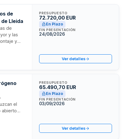
ros de
PRESUPUESTO
72.720,00 EUR
 de Lleida
En Plazo
mas de
FIN PRESENTACIÓN
24/08/2026
yor y las
montaje y
ualificado,
Ver detalles
s de la
trógeno
PRESUPUESTO
65.490,70 EUR
En Plazo
o
FIN PRESENTACIÓN
03/09/2026
uzcan el
 abierto
rácter
putación
Ver detalles
que todos los