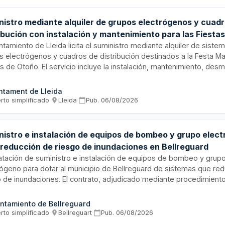
nistro mediante alquiler de grupos electrógenos y cuad
ibución con instalación y mantenimiento para las Fiestas
ntamiento de Lleida licita el suministro mediante alquiler de siste
s electrógenos y cuadros de distribución destinados a la Festa Ma
s de Otoño. El servicio incluye la instalación, mantenimiento, des
porte de los equipos, así como el combustible necesario para su
onamiento. Además, comprende la asistencia de personal técnico c
ntament de Lleida
istro de materiales y consumibles, transportes y seguros derivado
rto simplificado
·
Lleida
·
Pub.
06/08/2026
ión del contrato.
nistro e instalación de equipos de bombeo y grupo elec
 reducción de riesgo de inundaciones en Bellreguard
atación de suministro e instalación de equipos de bombeo y grup
rógeno para dotar al municipio de Bellreguard de sistemas que red
o de inundaciones. El contrato, adjudicado mediante procedimiento
ificado conforme a la Ley de Contratos del Sector Público, tiene ca
istrativo y se financia parcialmente mediante subvención de la Di
ntamiento de Bellreguard
cial de València. El adjudicatario será responsable de garantizar 
rto simplificado
·
Bellreguart
·
Pub.
06/08/2026
os queden en perfecto estado de funcionamiento.