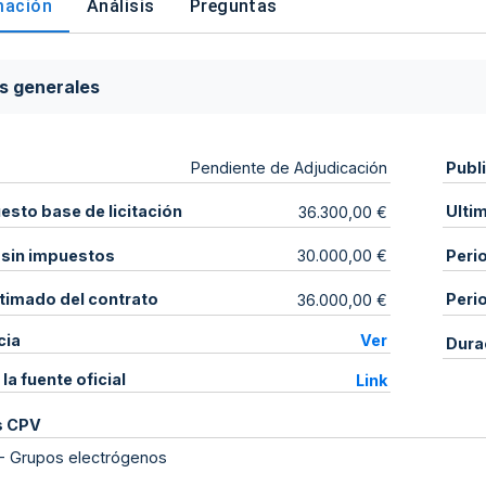
mación
Análisis
Preguntas
s generales
Publ
Pendiente de Adjudicación
sto base de licitación
Ulti
36.300,00 €
 sin impuestos
Peri
30.000,00 €
stimado del contrato
Peri
36.000,00 €
cia
Ver
Dura
 la fuente oficial
Link
s CPV
-
Grupos electrógenos