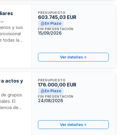
liares
PRESUPUESTO
603.745,03 EUR
En Plazo
ógenos y sus
FIN PRESENTACIÓN
15/09/2026
provisional
ye todas las
amiento de
ter
Ver detalles
ra actos y
PRESUPUESTO
176.000,00 EUR
En Plazo
a de grupos
FIN PRESENTACIÓN
24/08/2026
ales. El
otencia de
rto
riterios
Ver detalles