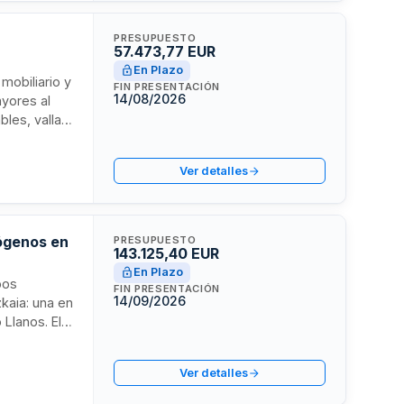
PRESUPUESTO
57.473,77 EUR
En Plazo
mobiliario y
FIN PRESENTACIÓN
14/08/2026
yores al
les, vallas,
ctrica,
de la ciudad
Ver detalles
s máximas y
écnicas
rógenos en
PRESUPUESTO
143.125,40 EUR
En Plazo
pos
FIN PRESENTACIÓN
14/09/2026
kaia: una en
 Llanos. El
el centro,
rme a
Ver detalles