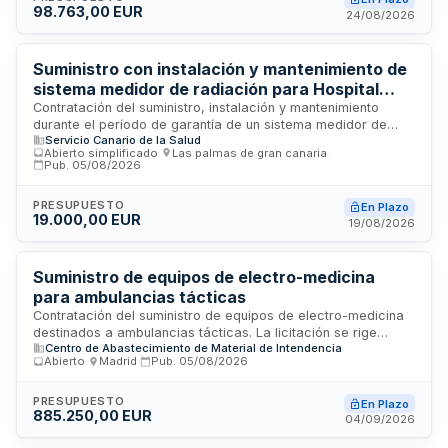
98.763,00 EUR
tramitado mediante procedimiento abierto simplificado
24/08/2026
conforme a la Ley de Contratos del Sector Público.
Suministro con instalación y mantenimiento de
sistema medidor de radiación para Hospital
Universitario de Gran Canaria Dr. Negrín
Contratación del suministro, instalación y mantenimiento
durante el período de garantía de un sistema medidor de
Servicio Canario de la Salud
radiación destinado a la Dirección Gerencia del Hospital
Abierto simplificado
·
Las palmas de gran canaria
·
Universitario de Gran Canaria Dr. Negrín. El contrato incluye la
Pub.
05/08/2026
entrega del equipo en el almacén general del hospital, su
instalación en las dependencias correspondientes y el
PRESUPUESTO
En Plazo
mantenimiento durante la garantía. La ejecución debe
19.000,00 EUR
19/08/2026
completarse en un plazo máximo de tres meses desde la
formalización del contrato.
Suministro de equipos de electro-medicina
para ambulancias tácticas
Contratación del suministro de equipos de electro-medicina
destinados a ambulancias tácticas. La licitación se rige
Centro de Abastecimiento de Material de Intendencia
conforme a la Ley de Contratos del Sector Público y está
Abierto
·
Madrid
·
Pub.
05/08/2026
sujeta a los requisitos de capacidad, solvencia económica,
financiera y técnica de los licitadores. Los bienes objeto del
suministro cumplen con las características técnicas
PRESUPUESTO
En Plazo
885.250,00 EUR
establecidas en el pliego de prescripciones técnicas
04/09/2026
particulares, y la adjudicación se realizará conforme a los