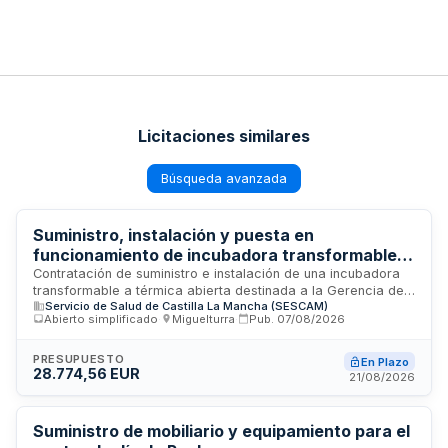
Licitaciones similares
Búsqueda avanzada
Suministro, instalación y puesta en
funcionamiento de incubadora transformable a
térmica abierta para la Gerencia de Atención
Contratación de suministro e instalación de una incubadora
transformable a térmica abierta destinada a la Gerencia de
Integrada de Ciudad Real
Servicio de Salud de Castilla La Mancha (SESCAM)
Atención Integrada de Ciudad Real. El contrato incluye
Abierto simplificado
·
Miguelturra
·
Pub.
07/08/2026
distribución, montaje, instalación y puesta en marcha del
equipo sanitario, así como la aportación de personal y
medios materiales necesarios por parte del adjudicatario. El
PRESUPUESTO
En Plazo
28.774,56 EUR
equipamiento debe cumplir la normativa de productos
21/08/2026
sanitarios establecida en el Real Decreto 192/2023.
Suministro de mobiliario y equipamiento para el