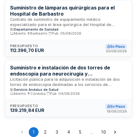
criterios establecidos en la documentación de la
convocatoria.
Suministro de lámparas quirúrgicas para el
Hospital de Barbastro
Contrato de suministro de equipamiento médico
especializado para el área quirúrgica del Hospital de
Departamento de Sanidad
Barbastro. Se prevé la adquisición de lámparas quirúrgicas
Abierto
·
Barbastro
·
Pub.
05/08/2026
específicamente diseñadas para uso en quirófano, mediante
procedimiento abierto con varios criterios de adjudicación.
La tramitación se realiza a través de plataformas
PRESUPUESTO
En Plazo
112.396,70 EUR
electrónicas de contratación pública.
20/08/2026
Suministro e instalación de dos torres de
endoscopia para neurocirugía y
otorrinolaringología del Hospital Reina Sofía de
Licitación pública para la adquisición e instalación de dos
torres de endoscopia destinadas a los servicios de
Córdoba
Servicio Andaluz de Salud
neurocirugía y otorrinolaringología del Hospital Reina Sofía
Abierto
·
Córdoba
·
Pub.
04/08/2026
de Córdoba. El Servicio Andaluz de Salud licita este
suministro de equipamiento médico especializado, que
incluye tanto el suministro de los sistemas de endoscopia
PRESUPUESTO
En Plazo
139.219,84 EUR
como los servicios de instalación y puesta en funcionamiento
19/08/2026
en los quirófanos del centro sanitario cordobés.
1
2
3
4
5
…
10