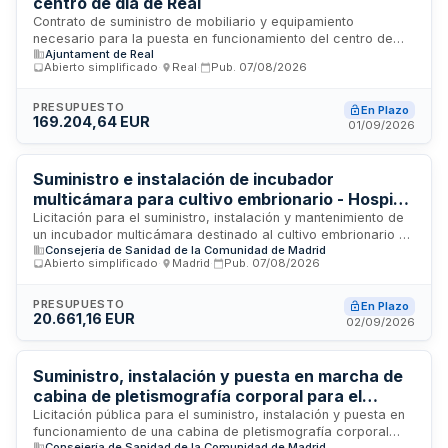
centro de día de Real
Contrato de suministro de mobiliario y equipamiento
necesario para la puesta en funcionamiento del centro de
Ajuntament de Real
día ubicado en Real, Valencia. El suministro incluye
Abierto simplificado
·
Real
·
Pub.
07/08/2026
fabricación, transporte, entrega e instalación de mobiliario,
material clínico, fisioterapia, pequeño electrodoméstico,
equipamiento de imagen y sonido, y menaje. El proyecto está
PRESUPUESTO
En Plazo
169.204,64 EUR
subvencionado por la Generalitat Valenciana a través de la
01/09/2026
Conselleria de Servicios Sociales, Familia e Infancia.
Suministro e instalación de incubador
multicámara para cultivo embrionario - Hospital
Universitario Príncipe de Asturias
Licitación para el suministro, instalación y mantenimiento de
un incubador multicámara destinado al cultivo embrionario en
Consejería de Sanidad de la Comunidad de Madrid
el Servicio de Ginecología del Hospital Universitario Príncipe
Abierto simplificado
·
Madrid
·
Pub.
07/08/2026
de Asturias. El equipo debe contar con al menos seis puestos
de incubación separados físicamente, mezclador de gases
integrado, alarmas de temperatura y gases, certificación
PRESUPUESTO
En Plazo
20.661,16 EUR
MDR, y peso inferior a ochenta kilogramos. La empresa
02/09/2026
adjudicataria asume la entrega, instalación completa,
formación del personal, pruebas de aceptación, suministro
de componentes y mantenimiento durante el período de
Suministro, instalación y puesta en marcha de
garantía.
cabina de pletismografía corporal para el
Servicio de Neumología del Hospital
Licitación pública para el suministro, instalación y puesta en
funcionamiento de una cabina de pletismografía corporal
Universitario del Henares
Consejería de Sanidad de la Comunidad de Madrid