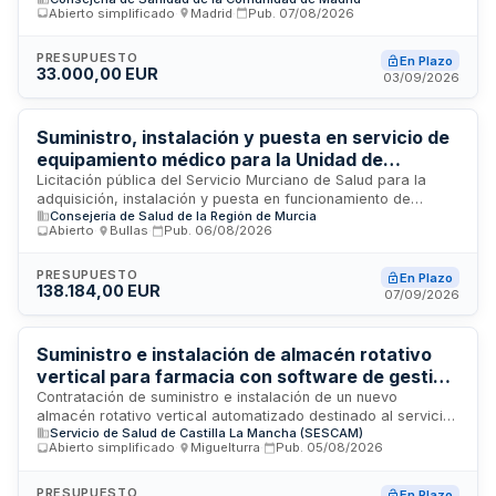
destinada al Servicio de Neumología del Hospital
Abierto simplificado
·
Madrid
·
Pub.
07/08/2026
Universitario del Henares. El contrato incluye la entrega del
equipo, su instalación en las instalaciones del hospital, la
puesta en marcha y un período de garantía de doce meses
PRESUPUESTO
En Plazo
33.000,00 EUR
desde la puesta en funcionamiento. La empresa
03/09/2026
adjudicataria deberá disponer de capacidad propia para
ejecutar los servicios de transporte, entrega, instalación y
servicio postventa, pudiendo subcontratar solo previa
Suministro, instalación y puesta en servicio de
comunicación y aceptación del hospital.
equipamiento médico para la Unidad de
Cuidados Intensivos del Hospital Comarcal del
Licitación pública del Servicio Murciano de Salud para la
adquisición, instalación y puesta en funcionamiento de
Noroeste
Consejería de Salud de la Región de Murcia
equipamiento especializado destinado a la Unidad de
Abierto
·
Bullas
·
Pub.
06/08/2026
Cuidados Intensivos del Hospital Comarcal del Noroeste de
Caravaca de la Cruz. El suministro comprende ocho
cabeceros de UCI y dieciséis carros secos, elementos
PRESUPUESTO
En Plazo
138.184,00 EUR
esenciales para la atención de pacientes críticos. La
07/09/2026
intervención incluye tanto el suministro de los equipos como
su instalación técnica y la puesta en servicio dentro de las
instalaciones hospitalarias.
Suministro e instalación de almacén rotativo
vertical para farmacia con software de gestión
en el Hospital de Tomelloso
Contratación de suministro e instalación de un nuevo
almacén rotativo vertical automatizado destinado al servicio
Servicio de Salud de Castilla La Mancha (SESCAM)
de farmacia del Hospital de Tomelloso, incluyendo el
Abierto simplificado
·
Miguelturra
·
Pub.
05/08/2026
software de gestión del sistema. El contrato comprende
asimismo la retirada y desmantelamiento del equipo
existente. Se trata de un contrato administrativo de suministro
PRESUPUESTO
En Plazo