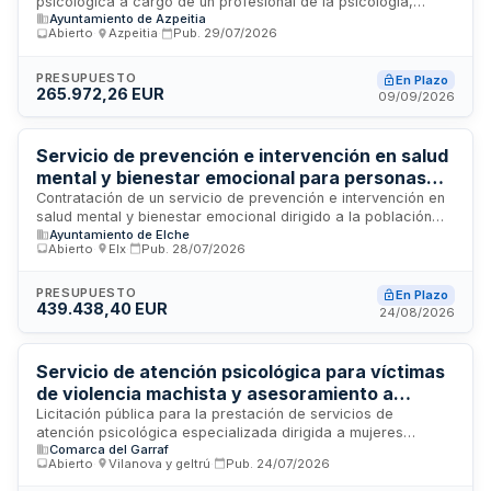
psicológica a cargo de un profesional de la psicología,
Ayuntamiento de Azpeitia
integrado en los Servicios Sociales Municipales del
Abierto
·
Azpeitia
·
Pub.
29/07/2026
Ayuntamiento de Azpeitia. El servicio se desarrollará
conforme a las prescripciones técnicas establecidas en el
pliego de condiciones, dentro de los términos y duración
PRESUPUESTO
En Plazo
265.972,26 EUR
especificados en el contrato.
09/09/2026
Servicio de prevención e intervención en salud
mental y bienestar emocional para personas
jóvenes de 12 a 30 años
Contratación de un servicio de prevención e intervención en
salud mental y bienestar emocional dirigido a la población
Ayuntamiento de Elche
joven entre 12 y 30 años. El contrato incluye la ejecución de
Abierto
·
Elx
·
Pub.
28/07/2026
actividades y prestaciones de apoyo psicosocial
especificadas en el pliego de prescripciones técnicas
particulares, con el objetivo de satisfacer las necesidades
PRESUPUESTO
En Plazo
439.438,40 EUR
administrativas de salud mental identificadas para este
24/08/2026
grupo de edad.
Servicio de atención psicológica para víctimas
de violencia machista y asesoramiento a
jóvenes en municipios de la comarca del Garraf
Licitación pública para la prestación de servicios de
atención psicológica especializada dirigida a mujeres
Comarca del Garraf
víctimas de violencias machistas y orientación psicológica
Abierto
·
Vilanova y geltrú
·
Pub.
24/07/2026
para jóvenes y adolescentes en los municipios de Canyelles,
Cubelles y Olivella. El contrato incluye dos lotes