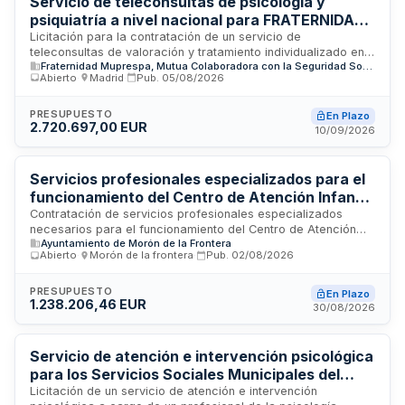
Servicio de teleconsultas de psicología y
psiquiatría a nivel nacional para FRATERNIDAD-
MUPRESPA
Licitación para la contratación de un servicio de
teleconsultas de valoración y tratamiento individualizado en
Fraternidad Muprespa, Mutua Colaboradora con la Seguridad Social nº 275
psicología y psiquiatría a nivel nacional. FRATERNIDAD-
Abierto
·
Madrid
·
Pub.
05/08/2026
MUPRESPA requiere una empresa proveedora que disponga
de instalaciones propias en territorio nacional, recursos
humanos cualificados, infraestructura tecnológica segura
PRESUPUESTO
En Plazo
2.720.697,00 EUR
conforme a normativa de protección de datos, y capacidad
10/09/2026
para gestionar la prestación de servicios sanitarios mediante
consulta virtual, garantizando disponibilidad de medios
técnicos adecuados al volumen asistencial.
Servicios profesionales especializados para el
funcionamiento del Centro de Atención Infantil
Temprana de Morón de la Frontera
Contratación de servicios profesionales especializados
necesarios para el funcionamiento del Centro de Atención
Ayuntamiento de Morón de la Frontera
Infantil Temprana de Morón de la Frontera y su comarca. Los
Abierto
·
Morón de la frontera
·
Pub.
02/08/2026
servicios comprenden la prestación de disciplinas
interdisciplinares dirigidas a la atención integral de menores
usuarios y sus familias, garantizando la continuidad del
PRESUPUESTO
En Plazo
1.238.206,46 EUR
servicio público delegado de atención infantil temprana
30/08/2026
mediante la dotación del equipo interdisciplinar exigido por la
normativa autonómica aplicable.
Servicio de atención e intervención psicológica
para los Servicios Sociales Municipales del
Ayuntamiento de Azpeitia
Licitación de un servicio de atención e intervención