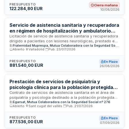
diferenciados, ambos con duración inicial de un año
PRESUPUESTO
Cierra mañana
122.284,80 EUR
prorrogable hasta tres años adicionales, sujeto a
10/08/2026
disponibilidad presupuestaria. Se requiere experiencia previa
acreditada en servicios psicológicos similares durante los
últimos tres años.
Servicio de asistencia sanitaria y recuperadora
en régimen de hospitalización y ambulatorio
para pacientes con lesiones neurológicas -
Licitación de servicio de asistencia sanitaria y recuperadora
dirigido a pacientes con lesiones neurológicas, prestado en
FRATERNIDAD-MUPRESPA Valladolid
Fraternidad Muprespa, Mutua Colaboradora con la Seguridad Social nº 275
régimen de hospitalización y ambulatorio. El organismo
Abierto
·
Valladolid
·
Pub.
23/07/2026
licitador es FRATERNIDAD-MUPRESPA, que contratará
mediante procedimiento abierto con pluralidad de criterios
de adjudicación. El contrato tiene naturaleza privada y se
PRESUPUESTO
En Plazo
881.540,00 EUR
rige por la Ley de Contratos del Sector Público. La ubicación
26/08/2026
del servicio es Valladolid.
Prestación de servicios de psiquiatría y
psicología clínica para la población protegida
por EGARSAT
Contrato de servicios de asistencia sanitaria en el área de
psiquiatría y psicología destinado a la población protegida
Egarsat, Mutua Colaboradora con la Seguridad Social nº 276
por EGARSAT, Mutua Colaboradora con la Seguridad Social
Abierto
·
Sant cugat del vallès
·
Pub.
21/07/2026
número 276. Los servicios incluyen evaluaciones,
diagnósticos y tratamientos psicológicos y psiquiátricos,
siendo necesario que el personal cuente con formación
PRESUPUESTO
En Plazo
877.536,00 EUR
especializada y experiencia profesional acreditada según el
07/09/2026
tipo de prestación.