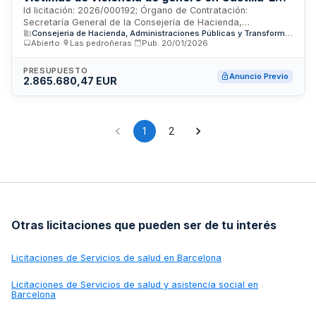
Mancha.
Id licitación: 2026/000192; Órgano de Contratación:
Secretaría General de la Consejería de Hacienda,
Consejeria de Hacienda, Administraciones Públicas y Transformación Digital de la Junta de Comunidades de Castilla-La Mancha
Administraciones Públicas y Transformación Digital de la
Abierto
·
Las pedroñeras
·
Pub.
20/01/2026
Junta de Comunidades de Castilla-La Mancha; Importe:
1302582.03 EUR; Estado: PRE
PRESUPUESTO
Anuncio Previo
2.865.680,47 EUR
1
2
Otras licitaciones que pueden ser de tu interés
Licitaciones de
Servicios de salud en Barcelona
Licitaciones de
Servicios de salud y asistencia social en
Barcelona