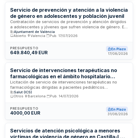
Servicio de prevención y atención a la violencia
de género en adolescentes y población juvenil
Contratación de servicios de prevención y atención dirigidos
a adolescentes y jóvenes que sufren violencia de género. El
Ajuntament de València
contrato incluye la prestación de servicios conforme a las
Abierto
·
Valencia
·
Pub.
17/07/2026
especificaciones técnicas y administrativas establecidas en
el pliego, bajo la regulación de la Ley de Contratos del
Sector Público. Los servicios se ejecutarán en dependencias
PRESUPUESTO
En Plazo
649.840,49 EUR
municipales y se someterán a los criterios de adjudicación y
17/08/2026
garantías establecidos en la licitación.
Servicio de intervenciones terapéuticas no
farmacológicas en el ámbito hospitalario
pediátrico - Consorci Corporació Sanitària Parc
Licitación de servicio de intervenciones terapéuticas no
farmacológicas dirigidas a pacientes pediátricos
Taulí
Salut (ICS)
hospitalizados del Consorci Corporació Sanitària Parc Taulí
Otros
·
Barcelona
·
Pub.
14/07/2026
de Sabadell. El servicio comprende actuaciones orientadas a
mejorar el benestar emocional, psicológico y social de los
menores en contexto hospitalario, mediante técnicas y
PRESUPUESTO
En Plazo
4000,00 EUR
enfoques terapéuticos complementarios. Se busca un
31/08/2026
prestador de servicios especializado en salud infantil y
bienestar integral que proporcione acompañamiento
profesional durante la estancia hospitalaria.
Servicios de atención psicológica a menores
víctimas de violencia de género en Castilla-La