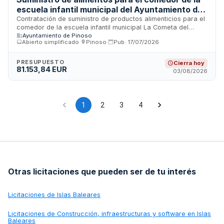
escuela infantil municipal del Ayuntamiento de
Pinoso
Contratación de suministro de productos alimenticios para el
comedor de la escuela infantil municipal La Cometa del
Ayuntamiento de Pinoso
Ayuntamiento de Pinoso. El suministro comprende cuatro
Abierto simplificado
·
Pinoso
·
Pub.
17/07/2026
lotes: productos cárnicos, pescado y derivados, frutas y
verduras frescas, y otros productos alimenticios como
pasta, arroz, legumbres y conservas. El servicio es esencial
PRESUPUESTO
Cierra hoy
81.153,84 EUR
para el funcionamiento del comedor escolar y la conciliación
03/08/2026
familiar. La duración es de un año, de enero a diciembre, con
posibilidad de prórroga anual hasta completar cuatro años
máximo.
1
2
3
4
Otras licitaciones que pueden ser de tu interés
Licitaciones de
Islas Baleares
Licitaciones de
Construcción, infraestructuras y software en Islas
Baleares