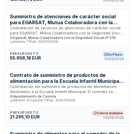
06/08/2026
Europea y la Oficina de Lucha Antifraude.
Suministro de atenciones de carácter social
para EGARSAT, Mutua Colaboradora con la
Seguridad Social
Contratación de servicios de atenciones de carácter social
para EGARSAT, Mutua Colaboradora con la Seguridad Social
Egarsat, Mutua Colaboradora con la Seguridad Social nº 276
número 276. El procedimiento se rige por la Ley 9/2017 de
Abierto
·
Pub.
20/07/2026
Contratos del Sector Público. La adjudicación se efectuará
conforme a los criterios establecidos en la documentación
licitadora, con intervención de Mesa de Contratación
PRESUPUESTO
En Plazo
55.958,18 EUR
designada al efecto. El contrato incluye causas específicas
10/09/2026
de resolución recogidas en normativa complementaria y no
contempla subrogación de personal.
Contrato de suministro de productos de
alimentación para la Escuela Infantil Municipal
de Cazorla
Contratación del suministro de productos de alimentación
destinados a la Escuela Infantil Municipal. El contrato se
Ayuntamiento de Cazorla
divide en seis lotes independientes que incluyen agua y
Abierto
·
Cazorla
·
Pub.
20/07/2026
bebidas, carnes y embutidos, frutas y hortalizas, productos
congelados y otros productos alimentarios. El adjudicatario
debe realizar el transporte hasta el centro de recepción en
PRESUPUESTO
Cierra mañana
21.295,10 EUR
vehículo adecuado sin coste adicional para el Ayuntamiento
04/08/2026
de Cazorla. Las cantidades indicadas son estimativas del
consumo anual, sin obligación de adquisición de la totalidad.
Suministro de alimentos para el comedor de la