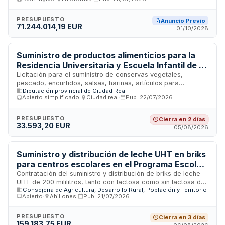
Sociosanitaria de Tenerife. El objeto incluye la provisión de
alimentos variados para garantizar la nutrición adecuada de
pacientes y usuarios atendidos en las diferentes
PRESUPUESTO
Anuncio Previo
71.244.014,19 EUR
instalaciones del organismo. La contratación busca asegurar
01/10/2028
el abastecimiento continuo y de calidad de productos
alimentarios para los servicios de catering y alimentación
institucional.
Suministro de productos alimenticios para la
Residencia Universitaria y Escuela Infantil de la
Diputación de Córdoba
Licitación para el suministro de conservas vegetales,
pescado, encurtidos, salsas, harinas, artículos para
Diputación provincial de Ciudad Real
desayunos, pastas alimenticias, legumbres, arroz,
Abierto simplificado
·
Ciudad real
·
Pub.
22/07/2026
sazonadores, especias y bebidas destinados a los servicios
de la Residencia Universitaria y la Escuela Infantil de la
Diputación Provincial de Córdoba. El contrato tiene una
PRESUPUESTO
Cierra en 2 días
33.593,20 EUR
duración estimada de un año y se ejecutará conforme a las
05/08/2026
necesidades reales de ambos centros. Las entregas serán
parciales en función de la demanda y requerirán
conformidad previa de la Diputación para su abono.
Suministro y distribución de leche UHT en briks
para centros escolares en el Programa Escolar
de Consumo de Frutas, Hortalizas y Leche de la
Contratación del suministro y distribución de briks de leche
UHT de 200 mililitros, tanto con lactosa como sin lactosa de
Unión Europea
Consejeria de Agricultura, Desarrollo Rural, Población y Territorio
origen bovino, destinados al alumnado de centros educativos
Abierto
·
Ahillones
·
Pub.
21/07/2026
participantes en el Programa Escolar de Consumo de Frutas,
Hortalizas y Leche de la Unión Europea para el curso escolar
2026/2027. El contrato se rige por la Ley de Contratos del
PRESUPUESTO
Cierra en 3 días
159.183,75 EUR
Sector Público y está sujeto a los controles de la Comisión