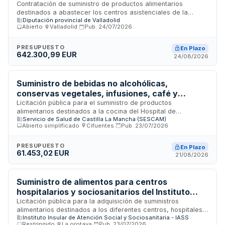
Contratación de suministro de productos alimentarios
destinados a abastecer los centros asistenciales de la
Diputación provincial de Valladolid
Diputación Provincial. El contrato se rige por la Ley de
Abierto
·
Valladolid
·
Pub.
24/07/2026
Contratos del Sector Público y tiene carácter administrativo
armonizado. Las cantidades son estimativas del consumo
durante la vigencia del contrato, pudiendo variar según las
PRESUPUESTO
En Plazo
642.300,99 EUR
necesidades reales de los servicios de cocina. Los
24/08/2026
productos deberán entregarse en la primera mitad de su
vida útil y cualquier cambio requiere aprobación escrita del
centro asistencial correspondiente.
Suministro de bebidas no alcohólicas,
conservas vegetales, infusiones, café y
galletas para la cocina del Hospital de
Licitación pública para el suministro de productos
alimentarios destinados a la cocina del Hospital de
Guadalajara
Servicio de Salud de Castilla La Mancha (SESCAM)
Guadalajara. El contrato incluye bebidas no alcohólicas,
Abierto simplificado
·
Cifuentes
·
Pub.
23/07/2026
conservas vegetales, infusiones, café y galletas necesarios
para el servicio de comidas del centro hospitalario. La
Gerencia del Área de Atención Integrada de Guadalajara
PRESUPUESTO
En Plazo
61.453,02 EUR
busca proveedores capaces de garantizar el abastecimiento
21/08/2026
regular y la calidad de estos productos perecederos y de
almacén para garantizar la correcta alimentación de
pacientes y personal del hospital.
Suministro de alimentos para centros
hospitalarios y sociosanitarios del Instituto
Insular de Atención Social de Tenerife
Licitación pública para la adquisición de suministros
alimentarios destinados a los diferentes centros, hospitales y
Instituto Insular de Atención Social y Sociosanitaria - IASS
unidades del Instituto Insular de Atención Social y
Restringido
·
La orotava
·
Pub.
23/07/2026