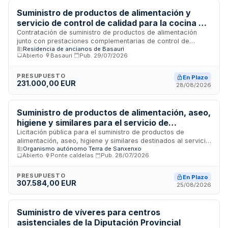
Suministro de productos de alimentación y
servicio de control de calidad para la cocina del
Centro Municipal Etxe Maitia
Contratación de suministro de productos de alimentación
junto con prestaciones complementarias de control de
Residencia de ancianos de Basauri
calidad para el servicio de cocina del Centro Municipal Etxe
Abierto
·
Basauri
·
Pub.
29/07/2026
Maitia, organismo autónomo del Ayuntamiento de Basauri. El
contrato comprende la homologación de proveedores,
garantía de calidad de productos, cumplimentación de datos
PRESUPUESTO
En Plazo
231.000,00 EUR
de pedido, verificación de mercancías adquiridas,
28/08/2026
conservación de stocks mínimos y transporte bajo
condiciones sanitarias estrictas. La dirección del centro
podrá ajustar productos, frecuencia y horarios de entrega
Suministro de productos de alimentación, aseo,
según necesidades.
higiene y similares para el servicio de
emergencia social del Ayuntamiento de
Licitación pública para el suministro de productos de
alimentación, aseo, higiene y similares destinados al servicio
Sanxenxo
Organismo autónomo Terra de Sanxenxo
de emergencia social municipal del Ayuntamiento de
Abierto
·
Ponte caldelas
·
Pub.
28/07/2026
Sanxenxo. El contrato se ejecutará bajo procedimiento
abierto y está sujeto a regulación harmonizada debido a su
valor estimado superior a doscientos dieciséis mil euros. La
PRESUPUESTO
En Plazo
307.584,00 EUR
duración será de cuatro años, con posibilidad de
25/08/2026
modificación contractual hasta el veinte por ciento del
presupuesto base si se perciben subvenciones de otras
administraciones para cubrir el incremento de solicitudes de
Suministro de víveres para centros
ayudas de emergencia social.
asistenciales de la Diputación Provincial