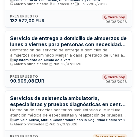
que el alumnado del Ciclo Formativo de Grado Superior en
Cheste
Abierto simplificado
·
Guadassuar
·
Pub.
22/07/2026
Técnico en Formación para la Movilidad Segura y Sostenible
realice sus prácticas en el CIPFP Complejo Educativo de
Cheste. El servicio requiere la puesta a disposición de
PRESUPUESTO
Cierra hoy
132.572,00 EUR
vehículos con documentación en vigor (ITV y seguro),
06/08/2026
instalaciones adecuadas y personal técnico de apoyo para
garantizar la ejecución correcta de las actividades
formativas.
Servicio de entrega a domicilio de almuerzos de
lunes a viernes para personas con necesidades
alimenticias en Alcalà de Xivert-Alcossebre
Contratación del servicio de entrega a domicilio de
almuerzos denominado Menjar a casa, prestado de lunes a
Ayuntamiento de Alcalà de Xivert
viernes excepto festivos, dirigido a atender las necesidades
Abierto simplificado
·
Pub.
22/07/2026
alimenticias de personas que cumplan los requisitos
establecidos en el pliego de prescripciones técnicas. El
servicio se ejecuta mediante prestaciones de hacer de
PRESUPUESTO
Cierra hoy
90.909,08 EUR
forma sucesiva con precio unitario, siendo la cuantía total
06/08/2026
subordinada a las altas y bajas de usuarios. El Ayuntamiento
de Alcalà de Xivert-Alcossebre licita este recurso municipal
a través de procedimiento abierto simplificado.
Servicios de asistencia ambulatoria,
especialistas y pruebas diagnósticas en centro
ambulatorio para la población protegida de
Licitación de servicios sanitarios ambulatorios que incluye
atención médica de especialistas y realización de pruebas
Umivale Activa en Orihuela
Umivale Activa, Mutua Colaboradora con la Seguridad Social nº 3
diagnósticas en un centro ambulatorio. Los servicios se
Abierto
·
Novelda
·
Pub.
22/07/2026
prestarán a la población protegida de Umivale Activa, mutua
de seguros sociales, en la localidad de Orihuela, Alicante. El
adjudicatario será responsable de ejecutar el contrato con
PRESUPUESTO