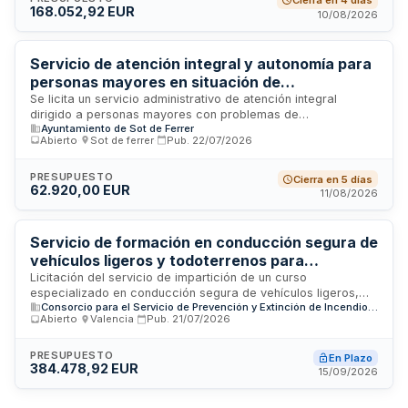
Cierra en 4 días
168.052,92 EUR
personal cualificado y con los conocimientos necesarios,
10/08/2026
garantizando la calidad en la prestación del servicio y el
cumplimiento de las obligaciones laborales y normativas
aplicables.
Servicio de atención integral y autonomía para
personas mayores en situación de
dependencia
Se licita un servicio administrativo de atención integral
dirigido a personas mayores con problemas de
Ayuntamiento de Sot de Ferrer
discapacidad física o deterioro cognitivo inicial. El servicio
Abierto
·
Sot de ferrer
·
Pub.
22/07/2026
incluye prestaciones básicas de higiene, planificación de
cuidados, información, orientación, actividades recreativas y
sociales, así como estimulación cognitiva. Se prestará en la
PRESUPUESTO
Cierra en 5 días
62.920,00 EUR
Casa de la Cultura del Ayuntamiento de Sot de Ferrer en
11/08/2026
horario de diez a dieciséis horas, de lunes a viernes durante
todo el año, con una duración de dos años desde octubre de
dos mil veintiséis.
Servicio de formación en conducción segura de
vehículos ligeros y todoterrenos para
bomberos del Consorcio Provincial de Valencia
Licitación del servicio de impartición de un curso
especializado en conducción segura de vehículos ligeros,
Consorcio para el Servicio de Prevención y Extinción de Incendios y de Salvamento de la Provincia de Valencia
incluyendo vehículos 4x4, dirigido al personal operativo del
Abierto
·
Valencia
·
Pub.
21/07/2026
Cuerpo de Bomberos del Consorcio Provincial de Valencia. El
contratista será responsable de la organización, impartición
de la formación y designación de un responsable de
PRESUPUESTO
En Plazo
384.478,92 EUR
ejecución que actúe como enlace con la administración
15/09/2026
contratante. Las ofertas económicas deberán incluir todos
los gastos directos e indirectos asociados a la realización