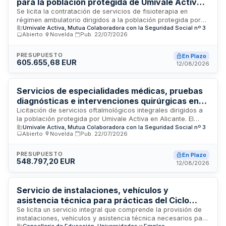
para la población protegida de Umivale Activa
en Santa Pola y San Vicente del Raspeig
Se licita la contratación de servicios de fisioterapia en
régimen ambulatorio dirigidos a la población protegida por
Umivale Activa, Mutua Colaboradora con la Seguridad Social nº 3
Umivale Activa, mutualidad de seguros sociales, en dos
Abierto
·
Novelda
·
Pub.
22/07/2026
centros ubicados en las localidades de Santa Pola y San
Vicente del Raspeig, ambas en la provincia de Alicante. El
contrato contempla la prestación de sesiones y servicios
PRESUPUESTO
En Plazo
605.655,68 EUR
fisioterapéuticos en instalaciones adecuadas con personal
12/08/2026
especializado que cumpla los requisitos de conocimiento,
experiencia y formación necesarios para garantizar la
calidad de la atención.
Servicios de especialidades médicas, pruebas
diagnósticas e intervenciones quirúrgicas en
oftalmología en centro ambulatorio para
Licitación de servicios oftalmológicos integrales dirigidos a
la población protegida por Umivale Activa en Alicante. El
trabajadores protegidos de Umivale Activa en
Umivale Activa, Mutua Colaboradora con la Seguridad Social nº 3
contrato comprende la prestación de especialidades
Alicante
Abierto
·
Novelda
·
Pub.
22/07/2026
médicas, pruebas diagnósticas e intervenciones quirúrgicas
en régimen ambulatorio. Se determina el precio por unidades
de servicio conforme a tarifas unitarias y admite
PRESUPUESTO
En Plazo
548.797,20 EUR
modificados por incremento de necesidades asistenciales,
12/08/2026
cambios normativos o avances tecnológicos. La ejecución
requiere personal cualificado con formación específica y
autorización sanitaria pertinente.
Servicio de instalaciones, vehículos y
asistencia técnica para prácticas del Ciclo
Formativo Superior en Movilidad Segura y
Se licita un servicio integral que comprende la provisión de
instalaciones, vehículos y asistencia técnica necesarios para
Sostenible del CIPFP Complejo Educativo de
Consellería de Educación, Universidades y Empleo