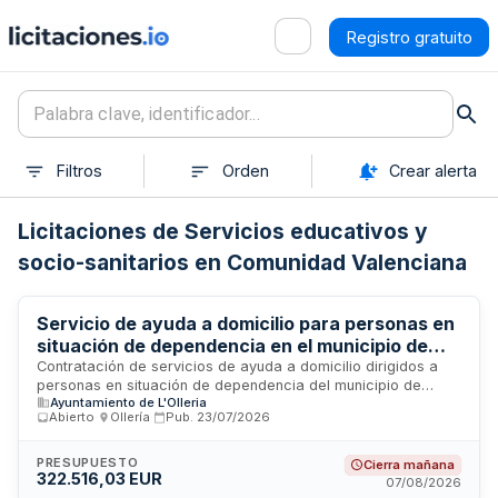
Registro gratuito
Filtros
Orden
Crear alerta
Licitaciones de Servicios educativos y
socio-sanitarios en Comunidad Valenciana
Servicio de ayuda a domicilio para personas en
situación de dependencia en el municipio de
L'Olleria
Contratación de servicios de ayuda a domicilio dirigidos a
personas en situación de dependencia del municipio de
Ayuntamiento de L'Olleria
L'Olleria. El Ayuntamiento licita la prestación de servicios de
Abierto
·
Ollería
·
Pub.
23/07/2026
asistencia domiciliaria cuya ejecución estará condicionada
al número de personas con resolución aprobatoria de la
Consellería de Servicios Sociales y al número de horas de
PRESUPUESTO
Cierra mañana
322.516,03 EUR
prestación autorizadas, con un precio máximo de veintiuno
07/08/2026