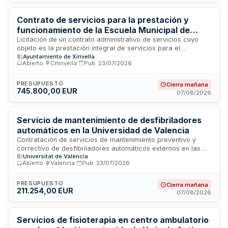
euros por hora con IVA incluido. El contrato incluye un plan
social que valorará medidas éticas y de inclusión laboral de
la empresa adjudicataria.
Contrato de servicios para la prestación y
funcionamiento de la Escuela Municipal de
Música de Xirivella
Licitación de un contrato administrativo de servicios cuyo
objeto es la prestación integral de servicios para el
Ayuntamiento de Xirivella
funcionamiento de la Escuela Municipal de Música de
Abierto
·
Chirivella
·
Pub.
23/07/2026
Xirivella. El contratista será responsable de la planificación,
organización y desarrollo de la actividad educativa musical,
incluyendo la gestión académica, tramitación de matrículas,
PRESUPUESTO
Cierra mañana
745.800,00 EUR
impartición de enseñanza en las especialidades musicales
07/08/2026
determinadas, organización de audiciones y conciertos,
elaboración de informes de evaluación, y puesta a
disposición del personal cualificado necesario para la
Servicio de mantenimiento de desfibriladores
correcta ejecución de todas las prestaciones exigidas.
automáticos en la Universidad de Valencia
Contratación de servicios de mantenimiento preventivo y
correctivo de desfibriladores automáticos externos en las
Universitat de València
instalaciones de la Universidad de Valencia. El servicio
Abierto
·
Valencia
·
Pub.
23/07/2026
incluye la prestación descrita en el Pliego de Prescripciones
Técnicas y se ejecutará según las condiciones y
especificaciones técnicas establecidas para garantizar la
PRESUPUESTO
Cierra mañana
211.254,00 EUR
operatividad y seguridad de los equipos de desfibrilación
07/08/2026
disponibles en los campus universitarios.
Servicios de fisioterapia en centro ambulatorio