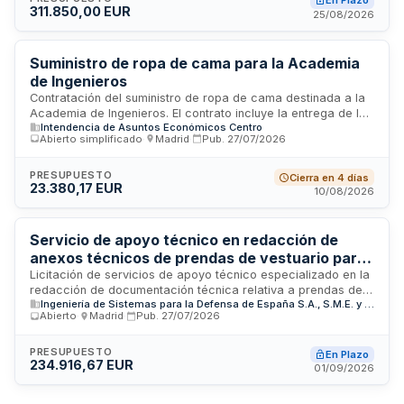
En Plazo
311.850,00 EUR
licita este suministro a través de su Jefatura de Asuntos
25/08/2026
Económicos, siendo el Servicio Cinológico y Remonta el
órgano destinatario.
Suministro de ropa de cama para la Academia
de Ingenieros
Contratación del suministro de ropa de cama destinada a la
Academia de Ingenieros. El contrato incluye la entrega de los
Intendencia de Asuntos Económicos Centro
artículos especificados en el pliego de prescripciones
Abierto simplificado
·
Madrid
·
Pub.
27/07/2026
técnicas particulares, con un plazo máximo de ejecución de
treinta días a partir de la formalización del contrato. El
adjudicatario deberá garantizar una calidad mínima de un
PRESUPUESTO
Cierra en 4 días
23.380,17 EUR
año y asumir todos los costes derivados de la prestación.
10/08/2026
Servicio de apoyo técnico en redacción de
anexos técnicos de prendas de vestuario para
la Guardia Civil
Licitación de servicios de apoyo técnico especializado en la
redacción de documentación técnica relativa a prendas de
Ingeniería de Sistemas para la Defensa de España S.A., S.M.E. y M.P.
vestuario destinadas a la Jefatura de la Guardia Civil. La
Abierto
·
Madrid
·
Pub.
27/07/2026
empresa contratada prestará asistencia en la elaboración
de anexos técnicos que especifiquen características,
materiales, normas de calidad y requisitos funcionales de
PRESUPUESTO
En Plazo
234.916,67 EUR
uniformes y prendas de equipamiento. Este contrato,
01/09/2026
tramitado por Ingeniería de Sistemas para la Defensa de
España S.A., requiere experiencia demostrada en