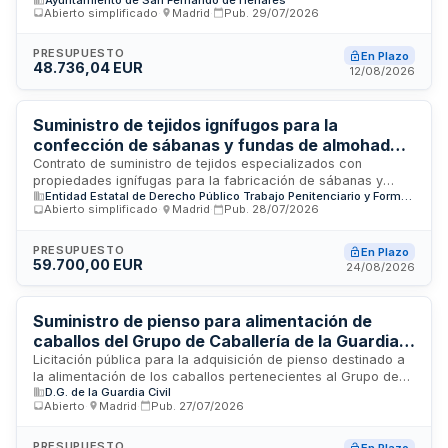
subalternos del Ayuntamiento de San Fernando de Henares. El
Abierto simplificado
·
Madrid
·
Pub.
29/07/2026
suministro incluye prendas de protección y calzado de
seguridad como sistema único de protección frente a
riesgos laborales. El contrato se estructura como lote único
PRESUPUESTO
En Plazo
48.736,04 EUR
para garantizar uniformidad técnica, coordinación eficiente y
12/08/2026
trazabilidad documental de los equipos de protección
individual.
Suministro de tejidos ignífugos para la
confección de sábanas y fundas de almohadas
destinadas a Instituciones Penitenciarias
Contrato de suministro de tejidos especializados con
propiedades ignífugas para la fabricación de sábanas y
Entidad Estatal de Derecho Público Trabajo Penitenciario y Formación para el Empleo
fundas de almohadas que serán utilizadas en las
Abierto simplificado
·
Madrid
·
Pub.
28/07/2026
instalaciones penitenciarias dependientes de la Secretaría
General de Instituciones Penitenciarias. El suministro
responde a las necesidades operativas de la Entidad Estatal
PRESUPUESTO
En Plazo
59.700,00 EUR
de Derecho Público Trabajo Penitenciario y Formación para
24/08/2026
el Empleo, siendo regulado conforme a la Ley de Contratos
del Sector Público.
Suministro de pienso para alimentación de
caballos del Grupo de Caballería de la Guardia
Civil
Licitación pública para la adquisición de pienso destinado a
la alimentación de los caballos pertenecientes al Grupo de
D.G. de la Guardia Civil
Caballería de la Guardia Civil durante las anualidades 2027,
Abierto
·
Madrid
·
Pub.
27/07/2026
2028 y 2029. El contrato se adjudicará mediante
procedimiento abierto y se ejecutará de forma centralizada
sin división en lotes. La Dirección General de la Guardia Civil
PRESUPUESTO