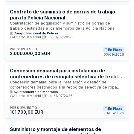
procedimiento de adjudicación será abierto conforme a la
Ley de Contratos del Sector Público, con tramitación
ordinaria completamente electrónica.
Contrato de suministro de gorras de trabajo
para la Policía Nacional
Contratación de adquisición y suministro de gorras de
trabajo destinadas a los miembros de la Policía Nacional
Cuerpo Nacional de Policía
durante los años 2027, 2028 y 2029. La Dirección General de
Abierto
·
Madrid
·
Pub.
31/07/2026
la Policía, organismo dependiente del Ministerio del Interior,
licita mediante procedimiento abierto la adquisición de este
uniforme de protección y dotación para efectivos policiales.
PRESUPUESTO
En Plazo
2.000.000,00 EUR
El contrato tiene una duración de treinta y seis meses con
03/09/2026
entregas parciales según los requerimientos anuales de la
administración.
Concesión demanial para instalación de
contenedores de recogida selectiva de textiles
usados en espacios públicos - Ayuntamiento de
Concesión demanial para la instalación y gestión de
contenedores destinados a la recogida selectiva de ropa,
Móstoles
Ayuntamiento de Móstoles
calzado, complementos y materiales textiles usados de
Abierto
·
Madrid
·
Pub.
31/07/2026
origen doméstico en viario y espacios públicos del municipio
de Móstoles. El Ayuntamiento licita el uso de suelo público
para facilitar la reutilización y reciclaje de prendas y textiles,
PRESUPUESTO
En Plazo
101.703,60 EUR
fomentando la economía circular y la sostenibilidad
31/08/2026
ambiental en el municipio. La concesión incluye el
aprovechamiento de espacios municipales estratégicamente
ubicados para maximizar la accesibilidad ciudadana.
Suministro y montaje de elementos de