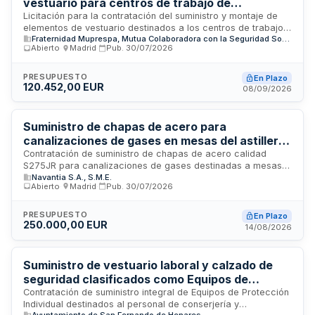
vestuario para centros de trabajo de
FRATERNIDAD-MUPRESPA
Licitación para la contratación del suministro y montaje de
elementos de vestuario destinados a los centros de trabajo
Fraternidad Muprespa, Mutua Colaboradora con la Seguridad Social nº 275
de FRATERNIDAD-MUPRESPA. El contrato se regirá por la
Abierto
·
Madrid
·
Pub.
30/07/2026
naturaleza de contrato privado conforme a la Ley de
Contratos del Sector Público, siendo tramitado mediante
procedimiento abierto con pluralidad de criterios de
PRESUPUESTO
En Plazo
120.452,00 EUR
adjudicación. Los adjudicatarios deberán contar con la
08/09/2026
capacidad empresarial necesaria y dedicar los medios
personales y materiales suficientes para la debida ejecución
de las prestaciones.
Suministro de chapas de acero para
canalizaciones de gases en mesas del astillero
Navantia Fene
Contratación de suministro de chapas de acero calidad
S275JR para canalizaciones de gases destinadas a mesas
Navantia S.A., S.M.E.
de trabajo en el astillero Navantia Fene. El contrato
Abierto
·
Madrid
·
Pub.
30/07/2026
comprende la entrega de treinta y cinco unidades de chapas
con dimensiones de doce metros por tres metros, con
marcado indeleble que incluya número de colada,
PRESUPUESTO
En Plazo
250.000,00 EUR
dimensiones y calidad. La tramitación se realiza mediante
14/08/2026
procedimiento abierto con adjudicación según mejor relación
calidad-precio.
Suministro de vestuario laboral y calzado de
seguridad clasificados como Equipos de
Protección Individual para el personal municipal
Contratación de suministro integral de Equipos de Protección
Individual destinados al personal de conserjería y
del Ayuntamiento de San Fernando de Henares
Ayuntamiento de San Fernando de Henares