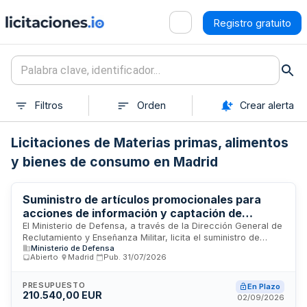
Registro gratuito
Filtros
Orden
Crear alerta
Licitaciones de Materias primas, alimentos
y bienes de consumo en Madrid
Suministro de artículos promocionales para
acciones de información y captación de
reclutamiento del Ministerio de Defensa
El Ministerio de Defensa, a través de la Dirección General de
Reclutamiento y Enseñanza Militar, licita el suministro de
Ministerio de Defensa
artículos promocionales destinados a apoyar las acciones
Abierto
·
Madrid
·
Pub.
31/07/2026
de información y captación para el reclutamiento durante el
año 2027. Los artículos incluyen elementos de merchandising
como gorras, pulseras, mochilas, llaveros, pegatinas,
PRESUPUESTO
En Plazo
210.540,00 EUR
bolígrafos, USB y otros productos de promoción. El
02/09/2026