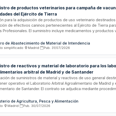
istro de productos veterinarios para campaña de vacun
dades del Ejército de Tierra
ión para la adquisición de productos de uso veterinario destinado
ión de efectivos caninos pertenecientes al Ejército de Tierra pa
es Profesionales. El suministro incluye medicamentos y productos 
zados por la AEMPS, que deberán ser distribuidos por empresas ha
e a las Buenas Prácticas de distribución. La prestación se extien
ro de Abastecimiento de Material de Intendencia
bre de 2026 y requiere la presentación de documentación técnica
to simplificado
·
Madrid
·
Pub.
31/07/2026
los productos ofertados.
stro de reactivos y material de laboratorio para los lab
limentarios arbitral de Madrid y de Santander
ación de suministros de material y reactivos de uso general dest
ner operativo el Laboratorio Arbitral Agroalimentario de Madrid y 
imentario de Santander. El contrato se adjudica mediante procedim
me a la Ley de Contratos del Sector Público, permitiendo que em
njeras presenten ofertas por lotes divisibles. La ejecución queda 
sterio de Agricultura, Pesca y Alimentación
ibilidad de crédito presupuestario y exige cumplimiento de requis
to
·
Madrid
·
Pub.
30/07/2026
cia económica, financiera y técnica acreditados documentalmente