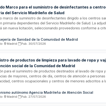
do Marco para el suministro de desinfectantes a centro
ia del Servicio Madrileño de Salud
 marco de suministro de desinfectantes dirigido a los centros san
n primaria dependientes del Servicio Madrileño de Salud. La adjud
rá sin nueva licitación, seleccionando proveedores conforme a crit
ión técnica y económica, con posibilidad de adquisición a otros a
 justificadas. El suministro debe ser permanente, continuo e ini
ejería de Sanidad de la Comunidad de Madrid
esidades de la institución sanitaria.
to
·
Madrid
·
Pub.
30/07/2026
stro de productos de limpieza para lavado de ropa y vaj
ención social de la Comunidad de Madrid
ión para el suministro de productos destinados al lavado de ropa y 
ncias de mayores, centros de día, centros de atención a personas
acidad, centros ocupacionales y centros de menores adscritos a l
ña de Atención Social. El contrato se divide en tres lotes y requi
cataria implemente un plan de gestión del aprovisionamiento adapt
nismo autónomo Agencia Madrileña de Atención Social
dades de almacenamiento y consumo de cada centro, así como un
to
·
Madrid
·
Pub.
27/07/2026
ministro con procedimientos de contingencia.