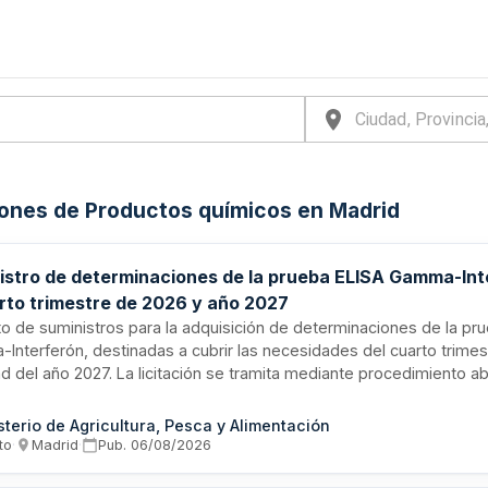
iones de Productos químicos en Madrid
istro de determinaciones de la prueba ELISA Gamma-Int
arto trimestre de 2026 y año 2027
o de suministros para la adquisición de determinaciones de la pr
nterferón, destinadas a cubrir las necesidades del cuarto trimes
ad del año 2027. La licitación se tramita mediante procedimiento a
de Contratos del Sector Público, permitiendo la participación de p
icas españolas o extranjeras que cumplan los requisitos de solvenc
sterio de Agricultura, Pesca y Alimentación
ca establecidos en el pliego. El contrato está sometido a la dispo
to
·
Madrid
·
Pub.
06/08/2026
 adecuado para financiar las obligaciones derivadas.