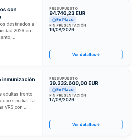
nos con
PRESUPUESTO
94.746,23 EUR
o
En Plazo
nos destinados a
FIN PRESENTACIÓN
19/08/2026
panidad 2026 en
iento,
esmontaje de
o de combustible
Ver detalles
esignados.
ra inmunización
PRESUPUESTO
39.232.600,00 EUR
En Plazo
s adultas frente
FIN PRESENTACIÓN
17/08/2026
orio sincitial. La
una VRS con
d Pública y
y la Cámara
Ver detalles
desde su