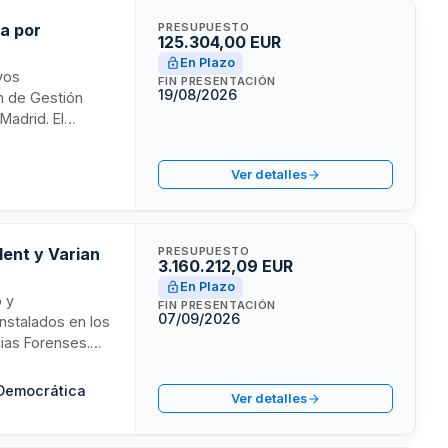
a por
PRESUPUESTO
125.304,00 EUR
En Plazo
ivos
FIN PRESENTACIÓN
19/08/2026
n de Gestión
Madrid. El
os de Defensa y
ativas que
Ver detalles
erto.
lent y Varian
PRESUPUESTO
3.160.212,09 EUR
En Plazo
o y
FIN PRESENTACIÓN
07/09/2026
nstalados en los
cias Forenses.
ara análisis
ial de sustancias
 Democrática
Ver detalles
lico en matrices