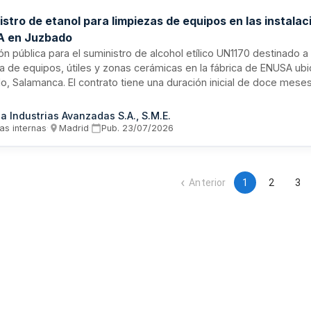
stro de etanol para limpiezas de equipos en las instala
 en Juzbado
ión pública para el suministro de alcohol etílico UN1170 destinado 
a de equipos, útiles y zonas cerámicas en la fábrica de ENUSA ub
, Salamanca. El contrato tiene una duración inicial de doce meses
rroga por igual período, ejecutándose bajo modalidad de suministr
imiento abierto.
a Industrias Avanzadas S.A., S.M.E.
as internas
·
Madrid
·
Pub.
23/07/2026
Anterior
1
2
3