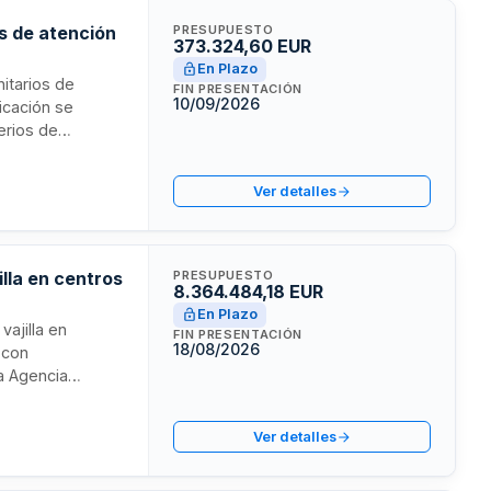
s de atención
PRESUPUESTO
373.324,60 EUR
En Plazo
itarios de
FIN PRESENTACIÓN
10/09/2026
icación se
erios de
djudicatarios por
nterrumpido según
Ver detalles
illa en centros
PRESUPUESTO
8.364.484,18 EUR
En Plazo
vajilla en
FIN PRESENTACIÓN
18/08/2026
 con
a Agencia
ere que la empresa
ado a las
Ver detalles
 plan de gestión