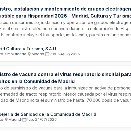
istro, instalación y mantenimiento de grupos electróge
stible para Hispanidad 2026 - Madrid, Cultura y Turism
tación de suministro, instalación y operación de grupos electróge
zar el suministro eléctrico continuo durante la celebración de His
 El contrato incluye el transporte, instalación, puesta en funcionam
imiento preventivo y correctivo, asistencia técnica presencial, d
, legalización de instalaciones eléctricas temporales y suministr
id Cultura y Turismo, S.A.U.
ue durante todo el período de ejecución en los emplazamientos d
to simplificado
·
Madrid
·
Pub.
24/07/2026
stro de vacuna contra el virus respiratorio sincitial pa
ultos en la Comunidad de Madrid
o de suministro de vacuna para la inmunización activa de persona
fermedad de tracto respiratorio inferior causada por el virus respirat
dad de Madrid licita el suministro de hasta 170.000 dosis de vac
 fraccionada según las directrices de la Dirección General de Salu
me a las demandas de los centros de administración de la región 
ejería de Sanidad de la Comunidad de Madrid
l de Vacunas. El contrato tiene una duración máxima de 12 meses 
to
·
Madrid
·
Pub.
24/07/2026
ización prevista para septiembre de 2026.