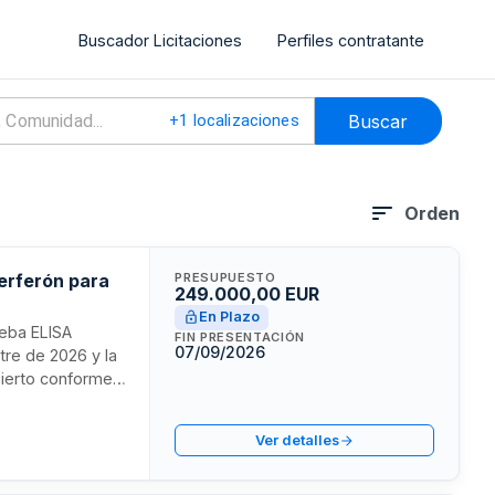
Buscador Licitaciones
Perfiles contratante
Buscar
+
1
localizaciones
Orden
erferón para
PRESUPUESTO
249.000,00 EUR
En Plazo
ueba ELISA
FIN PRESENTACIÓN
07/09/2026
tre de 2026 y la
bierto conforme a
ersonas naturales
ia técnica y
Ver detalles
nibilidad de