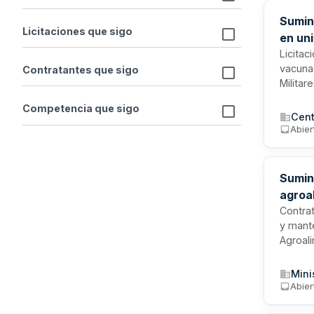
Sumin
Licitaciones que sigo
en uni
Licitac
vacunac
Contratantes que sigo
Militar
autori
Competencia que sigo
conform
Cent
noviem
Abier
todos 
Sumini
agroa
Contrat
y mante
Agroal
confor
o extra
Mini
dispon
Abier
solven