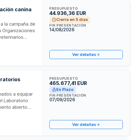
ación canina
PRESUPUESTO
44.936,36 EUR
Cierra en 5 días
s a la campaña de
FIN PRESENTACIÓN
14/08/2026
ra Organizaciones
veterinarios
bilitadas
de hasta
Ver detalles
 detallada de
oratorios
PRESUPUESTO
465.677,41 EUR
En Plazo
inados a equipar
FIN PRESENTACIÓN
07/09/2026
el Laboratorio
iento abierto
presas españolas
condicionada a la
Ver detalles
itos mínimos de
.