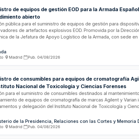
istro de equipos de gestión EOD para la Armada Español
dimiento abierto
ión pública para el suministro de equipos de gestión para disposit
ivadores de artefactos explosivos EOD. Promovida por la Direcció
ica de la Jefatura de Apoyo Logístico de la Armada, con sede en 
o se rige por la Ley de Contratos del Sector Público en los ámbit
dad, regulando las prestaciones técnicas, económicas y administr
ada
 cumplir el adjudicatario seleccionado mediante procedimiento abi
to
·
Madrid
·
Pub.
04/08/2026
istro de consumibles para equipos de cromatografía Agi
stituto Nacional de Toxicología y Ciencias Forenses
ión para el suministro de consumibles destinados al mantenimient
namiento de equipos de cromatografía de marcas Agilent y Varian i
mentos y delegación del Instituto Nacional de Toxicología y Cien
sumibles incluyen accesorios, materiales auxiliares y productos p
s y toxicológicos forenses, necesarios para la investigación peric
sterio de la Presidencia, Relaciones con las Cortes y Memoria
sadas, análisis de drogas de abuso y determinación de alcohol etí
to
·
Madrid
·
Pub.
04/08/2026
cas aplicables a procedimientos penales.