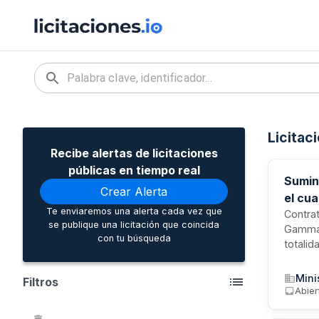
Licitac
Recibe alertas de licitaciones
públicas en tiempo real
Sumin
Crear Alerta
el cu
Te enviaremos una alerta cada vez que
Contrat
se publique una licitación que coincida
Gamma-I
con tu búsqueda
totalid
la Ley 
o juríd
Mini
Filtros
económi
Abier
crédito