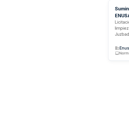
Sumini
ENUSA
Licitac
limpiez
Juzbado
de pró
proced
Enus
Norm