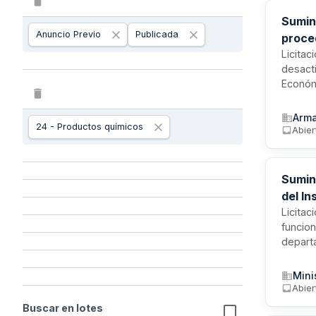
Sumin
Anuncio Previo
Publicada
proce
Licitac
desact
Económ
contrat
Seguri
Arm
24 - Productos químicos
deberá
Abier
Sumin
del In
Licitac
funcio
departa
Los con
químico
Mini
decomi
Abier
biológi
Buscar en lotes