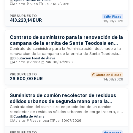
Bilbao, con especificaciones técnicas conforme a normativa
Abierto
·
Bilbo
·
Pub.
31/07/2026
europea y nacional sobre vehículos contra incendios. El
procedimiento incluye la enajenación simultánea de un
vehículo autobomba nodriza equivalente con más de
PRESUPUESTO
En Plazo
413.223,14 EUR
veinticinco años de antigüedad. El vehículo deberá cumplir
10/09/2026
con certificaciones ISO 9001, ISO 14001, ISO 45001 y
normativa Euro VI de emisiones, así como disposiciones
sobre seguridad laboral y equipamiento especializado para
Contrato de suministro para la renovación de la
operaciones de bomberos.
campana de la ermita de Santa Teodosia en
San Vicente de Arana
Contrato de suministro para la Administración destinado a la
renovación de la campana de la ermita de Santa Teodosia
Diputación Foral de Álava
ubicada en San Vicente de Arana. El objeto del contrato se
Abierto
·
Vitoria
·
Pub.
30/07/2026
regula conforme a las cláusulas administrativas particulares
establecidas en el presente pliego y a las prescripciones
técnicas especificadas. El suministro incluye todos los
PRESUPUESTO
Cierra en 5 días
26.600,00 EUR
gastos directos e indirectos necesarios para la ejecución
14/08/2026
normal de la prestación contratada, así como los impuestos
y licencias aplicables según la normativa vigente.
Suministro de camión recolector de residuos
sólidos urbanos de segunda mano para la
Cuadrilla de Añana
Contratación del suministro en propiedad de un camión
recolector de residuos sólidos urbanos de carga trasera, de
Cuadrilla de Añana
segunda mano, con capacidad entre 8 y 10 metros cúbicos
Abierto
·
Rivabellosa
·
Pub.
30/07/2026
para la Cuadrilla de Añana. El vehículo se destinará al Parque
Móvil de esta entidad, que es la responsable de la gestión y
mantenimiento del servicio de recogida de residuos en los
PRESUPUESTO