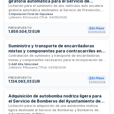
giratoria automática para el Servicio de
Prevención, Extinción de Incendios y
Licitación para el suministro de dos vehículos auto escalera
giratoria automática destinados al Servicio de Prevención,
Salvamento
Diputación Foral de Gipuzkoa
Extinción de Incendios y Salvamento. El contrato requiere que
Abierto
·
Donostia
·
Pub.
04/08/2026
las empresas licitadoras acrediten solvencia económica con
un volumen anual de negocios mínimo de dos millones
setecientos cincuenta mil euros en el año de mayor volumen
PRESUPUESTO
En Plazo
1.859.504,13 EUR
durante los últimos tres años, así como solvencia técnica
03/09/2026
mediante la relación de principales suministros de igual o
similar naturaleza realizados en ese período, con un importe
anual acumulado mínimo de un millón trescientos mil euros.
Suministro y transporte de encarriladoras
mixtas y componentes para contracarriles en
tramos metálicos de vía estándar entre
Contratación de suministro y transporte de encarriladoras
mixtas y componentes necesarios para la incorporación de
Astigarraga e Irún
Adif Alta Velocidad
contracarriles en tramos metálicos de la implantación del
Abierto
·
Beizama
·
Pub.
03/08/2026
ancho estándar de vía entre Astigarraga e Irún. El contrato
incluye la fabricación de ocho unidades de encarriladoras,
componentes de reposición, transporte, carga, descarga,
PRESUPUESTO
En Plazo
1.134.063,03 EUR
asesoramiento en colocación en vía y validación de
21/09/2026
protocolos finales. Los materiales deben cumplir
especificaciones técnicas de interoperabilidad y ser
entregados en puntos de acopio o localización designada
Adquisición de autobomba nodriza ligera para
por el responsable del contrato.
el Servicio de Bomberos del Ayuntamiento de
Bilbao con enajenación de vehículo usado
Licitación para la adquisición de una autobomba nodriza
ligera destinada al Servicio de Bomberas y Bomberos de
Ayuntamiento de Bilbao