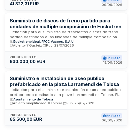
En Plazo
41.322,31 EUR
diez municipios que conforman la comarca de Añana.
09/09/2026
Suministro de discos de freno partido para
unidades de múltiple composición de Euskotren
Licitación para el suministro de trescientos discos de freno
partido destinados a las unidades de múltiple composición
Euskotrenbideak FFCC Vascos, S.A.U.
que forman parte de la flota ferroviaria de Euskotren. El
Abierto
·
Gasteiz
·
Pub.
29/07/2026
contrato busca garantizar el mantenimiento y reposición de
componentes de seguridad críticos en el sistema de frenado
de los trenes, asegurando la operatividad y fiabilidad del
PRESUPUESTO
En Plazo
630.000,00 EUR
servicio de transporte ferroviario en la red de Euskotren.
15/09/2026
Suministro e instalación de aseo público
prefabricado en la plaza Larramendi de Tolosa
Licitación para el suministro e instalación de un aseo público
prefabricado destinado a la plaza Larramendi en Tolosa. El
Ayuntamiento de Tolosa
contrato incluye la entrega del módulo sanitario completo y
Abierto simplificado
·
Tolosa
·
Pub.
28/07/2026
su montaje en la ubicación indicada, con ejecución de los
trabajos conforme a los plazos y condiciones establecidos
en el pliego de condiciones técnicas y administrativas.
PRESUPUESTO
En Plazo
65.500,00 EUR
06/09/2026