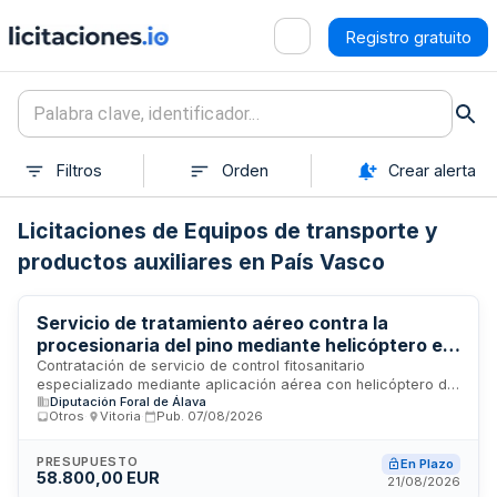
Registro gratuito
Filtros
Orden
Crear alerta
Licitaciones de Equipos de transporte y
productos auxiliares en País Vasco
Servicio de tratamiento aéreo contra la
procesionaria del pino mediante helicóptero en
la campaña 2026
Contratación de servicio de control fitosanitario
especializado mediante aplicación aérea con helicóptero de
Diputación Foral de Álava
turbina contra la procesionaria del pino. El tratamiento se
Otros
·
Vitoria
·
Pub.
07/08/2026
ejecutará durante la campaña 2026 utilizando productos
fitosanitarios autorizados, dirigido al control de la plaga
Thaumetopoea pityocampa en zonas forestales. Se trata de
PRESUPUESTO
En Plazo
58.800,00 EUR
un procedimiento de licitación abierta simplificada para
21/08/2026