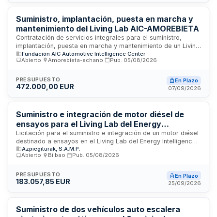
seleccionar empresas especializadas en tratamientos
aéreos de plagas forestales.
Suministro, implantación, puesta en marcha y
mantenimiento del Living Lab AIC-AMOREBIETA
Contratación de servicios integrales para el suministro,
implantación, puesta en marcha y mantenimiento de un Living
Fundación AIC Automotive Intelligence Center
Lab ubicado en Amorebieta. El contrato incluye todas las
Abierto
·
Amorebieta-echano
·
Pub.
05/08/2026
fases necesarias para la operatividad del laboratorio
experimental, desde la instalación inicial de equipos e
infraestructuras hasta el mantenimiento continuo del sistema.
PRESUPUESTO
En Plazo
472.000,00 EUR
La licitación se rige por normativa de contratación del sector
07/09/2026
público español, con régimen jurídico privado en cuanto a
efectos y extinción, aunque sujeto a obligaciones en materia
medioambiental, social y laboral.
Suministro e integración de motor diésel de
ensayos para el Living Lab del Energy
Intelligence Center
Licitación para el suministro e integración de un motor diésel
destinado a ensayos en el Living Lab del Energy Intelligence
Azpiegiturak, S.A.M.P.
Center. El contrato incluye la entrega, instalación e
Abierto
·
Bilbao
·
Pub.
05/08/2026
integración completa del equipo conforme a las
especificaciones técnicas establecidas. La contratación
corre a cargo de AZPIEGITURAK, S.A.M.P., y el objeto se rige
PRESUPUESTO
En Plazo
183.057,85 EUR
por normas de derecho privado con aplicación de la Ley de
25/09/2026
Contratos del Sector Público.
Suministro de dos vehículos auto escalera