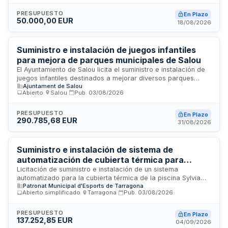
desmontaje simultáneo del módulo prefabricado existente y
la colocación de la nueva infraestructura de
PRESUPUESTO
En Plazo
50.000,00 EUR
almacenamiento, garantizando la continuidad operativa de la
18/08/2026
entidad. El plazo máximo de entrega e instalación es de
sesenta días desde la formalización del contrato.
Suministro e instalación de juegos infantiles
para mejora de parques municipales de Salou
El Ayuntamiento de Salou licita el suministro e instalación de
juegos infantiles destinados a mejorar diversos parques
Ajuntament de Salou
públicos del municipio durante el año 2026. El procedimiento
Abierto
·
Salou
·
Pub.
03/08/2026
se tramita conforme al régimen ordinario de contratación
pública, permitiendo la participación de empresas
individuales y uniones temporales de empresas. Las ofertas
PRESUPUESTO
En Plazo
290.785,68 EUR
se gestionarán íntegramente por medios electrónicos a
31/08/2026
través del perfil del contratante municipal.
Suministro e instalación de sistema de
automatización de cubierta térmica para
piscina Sylvia Fontana - Patronat Municipal
Licitación de suministro e instalación de un sistema
automatizado para la cubierta térmica de la piscina Sylvia
d'Esports de Tarragona
Patronat Municipal d'Esports de Tarragona
Fontana, promovida por el Patronat Municipal d'Esports de
Abierto simplificado
·
Tarragona
·
Pub.
03/08/2026
Tarragona. El proyecto busca optimizar la eficiencia
energética de la instalación, reducir la carga operativa del
personal mediante la automatización, mejorar las
PRESUPUESTO
En Plazo
137.252,85 EUR
condiciones de uso de la piscina durante todo el año y
04/09/2026