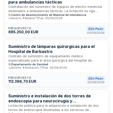
para ambulancias tácticas
Contratación del suministro de equipos de electro-medicina
destinados a ambulancias tácticas. La licitación se rige
Centro de Abastecimiento de Material de Intendencia
conforme a la Ley de Contratos del Sector Público y está
Abierto
·
Madrid
·
Pub.
05/08/2026
sujeta a los requisitos de capacidad, solvencia económica,
financiera y técnica de los licitadores. Los bienes objeto del
suministro cumplen con las características técnicas
PRESUPUESTO
En Plazo
885.250,00 EUR
establecidas en el pliego de prescripciones técnicas
04/09/2026
particulares, y la adjudicación se realizará conforme a los
criterios establecidos en la documentación de la
convocatoria.
Suministro de lámparas quirúrgicas para el
Hospital de Barbastro
Contrato de suministro de equipamiento médico
especializado para el área quirúrgica del Hospital de
Departamento de Sanidad
Barbastro. Se prevé la adquisición de lámparas quirúrgicas
Abierto
·
Barbastro
·
Pub.
05/08/2026
específicamente diseñadas para uso en quirófano, mediante
procedimiento abierto con varios criterios de adjudicación.
La tramitación se realiza a través de plataformas
PRESUPUESTO
En Plazo
112.396,70 EUR
electrónicas de contratación pública.
20/08/2026
Suministro e instalación de dos torres de
endoscopia para neurocirugía y
otorrinolaringología del Hospital Reina Sofía de
Licitación pública para la adquisición e instalación de dos
torres de endoscopia destinadas a los servicios de
Córdoba