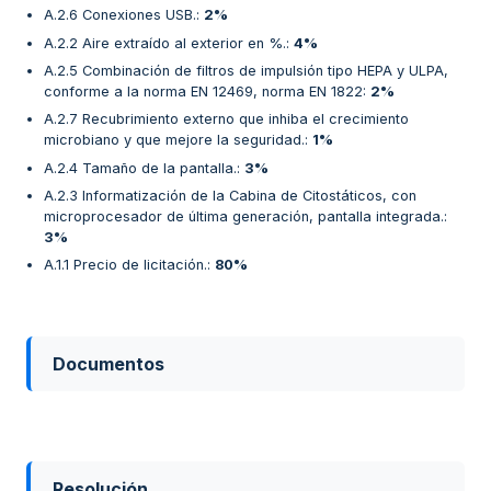
A.2.6 Conexiones USB.
:
2%
A.2.2 Aire extraído al exterior en %.
:
4%
A.2.5 Combinación de filtros de impulsión tipo HEPA y ULPA,
conforme a la norma EN 12469, norma EN 1822
:
2%
A.2.7 Recubrimiento externo que inhiba el crecimiento
microbiano y que mejore la seguridad.
:
1%
A.2.4 Tamaño de la pantalla.
:
3%
A.2.3 Informatización de la Cabina de Citostáticos, con
microprocesador de última generación, pantalla integrada.
:
3%
A.1.1 Precio de licitación.
:
80%
Documentos
Resolución