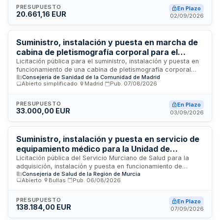
integrado, alarmas de temperatura y gases, certificación
PRESUPUESTO
En Plazo
20.661,16 EUR
MDR, y peso inferior a ochenta kilogramos. La empresa
02/09/2026
adjudicataria asume la entrega, instalación completa,
formación del personal, pruebas de aceptación, suministro
de componentes y mantenimiento durante el período de
Suministro, instalación y puesta en marcha de
garantía.
cabina de pletismografía corporal para el
Servicio de Neumología del Hospital
Licitación pública para el suministro, instalación y puesta en
funcionamiento de una cabina de pletismografía corporal
Universitario del Henares
Consejería de Sanidad de la Comunidad de Madrid
destinada al Servicio de Neumología del Hospital
Abierto simplificado
·
Madrid
·
Pub.
07/08/2026
Universitario del Henares. El contrato incluye la entrega del
equipo, su instalación en las instalaciones del hospital, la
puesta en marcha y un período de garantía de doce meses
PRESUPUESTO
En Plazo
33.000,00 EUR
desde la puesta en funcionamiento. La empresa
03/09/2026
adjudicataria deberá disponer de capacidad propia para
ejecutar los servicios de transporte, entrega, instalación y
servicio postventa, pudiendo subcontratar solo previa
Suministro, instalación y puesta en servicio de
comunicación y aceptación del hospital.
equipamiento médico para la Unidad de
Cuidados Intensivos del Hospital Comarcal del
Licitación pública del Servicio Murciano de Salud para la
adquisición, instalación y puesta en funcionamiento de
Noroeste
Consejería de Salud de la Región de Murcia
equipamiento especializado destinado a la Unidad de
Abierto
·
Bullas
·
Pub.
06/08/2026
Cuidados Intensivos del Hospital Comarcal del Noroeste de
Caravaca de la Cruz. El suministro comprende ocho
cabeceros de UCI y dieciséis carros secos, elementos
PRESUPUESTO
En Plazo
138.184,00 EUR
esenciales para la atención de pacientes críticos. La
07/09/2026
intervención incluye tanto el suministro de los equipos como