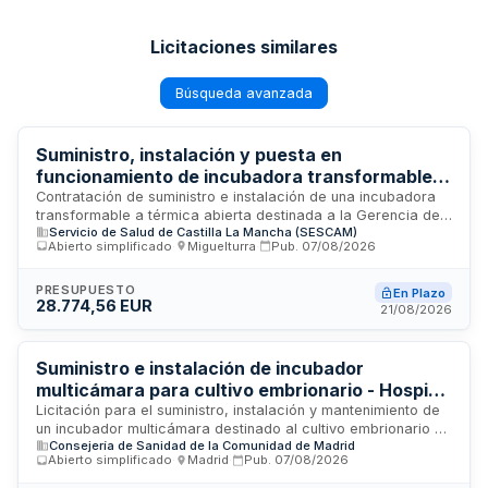
Licitaciones similares
Búsqueda avanzada
Suministro, instalación y puesta en
funcionamiento de incubadora transformable a
térmica abierta para la Gerencia de Atención
Contratación de suministro e instalación de una incubadora
transformable a térmica abierta destinada a la Gerencia de
Integrada de Ciudad Real
Servicio de Salud de Castilla La Mancha (SESCAM)
Atención Integrada de Ciudad Real. El contrato incluye
Abierto simplificado
·
Miguelturra
·
Pub.
07/08/2026
distribución, montaje, instalación y puesta en marcha del
equipo sanitario, así como la aportación de personal y
medios materiales necesarios por parte del adjudicatario. El
PRESUPUESTO
En Plazo
28.774,56 EUR
equipamiento debe cumplir la normativa de productos
21/08/2026
sanitarios establecida en el Real Decreto 192/2023.
Suministro e instalación de incubador
multicámara para cultivo embrionario - Hospital
Universitario Príncipe de Asturias
Licitación para el suministro, instalación y mantenimiento de
un incubador multicámara destinado al cultivo embrionario en
Consejería de Sanidad de la Comunidad de Madrid
el Servicio de Ginecología del Hospital Universitario Príncipe
Abierto simplificado
·
Madrid
·
Pub.
07/08/2026
de Asturias. El equipo debe contar con al menos seis puestos
de incubación separados físicamente, mezclador de gases