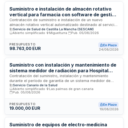
su instalación técnica y la puesta en servicio dentro de las
instalaciones hospitalarias.
Suministro e instalación de almacén rotativo
vertical para farmacia con software de gestión
en el Hospital de Tomelloso
Contratación de suministro e instalación de un nuevo
almacén rotativo vertical automatizado destinado al servicio
Servicio de Salud de Castilla La Mancha (SESCAM)
de farmacia del Hospital de Tomelloso, incluyendo el
Abierto simplificado
·
Miguelturra
·
Pub.
05/08/2026
software de gestión del sistema. El contrato comprende
asimismo la retirada y desmantelamiento del equipo
existente. Se trata de un contrato administrativo de suministro
PRESUPUESTO
En Plazo
98.763,00 EUR
tramitado mediante procedimiento abierto simplificado
24/08/2026
conforme a la Ley de Contratos del Sector Público.
Suministro con instalación y mantenimiento de
sistema medidor de radiación para Hospital
Universitario de Gran Canaria Dr. Negrín
Contratación del suministro, instalación y mantenimiento
durante el período de garantía de un sistema medidor de
Servicio Canario de la Salud
radiación destinado a la Dirección Gerencia del Hospital
Abierto simplificado
·
Las palmas de gran canaria
·
Universitario de Gran Canaria Dr. Negrín. El contrato incluye la
Pub.
05/08/2026
entrega del equipo en el almacén general del hospital, su
instalación en las dependencias correspondientes y el
PRESUPUESTO
En Plazo
mantenimiento durante la garantía. La ejecución debe
19.000,00 EUR
19/08/2026
completarse en un plazo máximo de tres meses desde la
formalización del contrato.
Suministro de equipos de electro-medicina