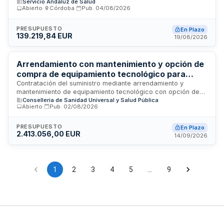
Servicio Andaluz de Salud
neurocirugía y otorrinolaringología del Hospital Reina Sofía
Abierto
·
Córdoba
·
Pub.
04/08/2026
de Córdoba. El Servicio Andaluz de Salud licita este
suministro de equipamiento médico especializado, que
incluye tanto el suministro de los sistemas de endoscopia
PRESUPUESTO
En Plazo
139.219,84 EUR
como los servicios de instalación y puesta en funcionamiento
19/08/2026
en los quirófanos del centro sanitario cordobés.
Arrendamiento con mantenimiento y opción de
compra de equipamiento tecnológico para
servicios clínicos del Hospital General
Contratación del suministro mediante arrendamiento y
mantenimiento de equipamiento tecnológico con opción de
Universitario de Castellón
Consellería de Sanidad Universal y Salud Pública
compra final, destinado a los servicios de oftalmología,
Abierto
·
Pub.
02/08/2026
neumología, digestivo, unidad de cuidados intensivos,
anestesia y urgencias del Hospital General Universitario de
Castellón. El contrato se regirá por las disposiciones de la
PRESUPUESTO
En Plazo
2.413.056,00 EUR
Ley de Contratos del Sector Público y se adjudicará
14/09/2026
mediante procedimiento abierto, requiriendo la presentación
de documentación administrativa, técnica y económica en
sobres electrónicos diferenciados.
1
2
3
4
5
…
9