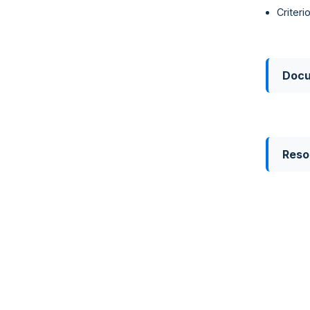
Criter
Doc
Reso