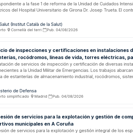
spondiente a la fase 1 de reforma de la Unidad de Cuidados Intens
ricos del Hospital Universitario de Girona Dr. Josep Trueta. El cont
pervisión técnica, coordinación y dirección del proyecto de modern
 de las instalaciones de cuidados intensivos pediátricos. La licita
Salut (Institut Català de la Salut)
cada por el ICS en colaboración con GAPiC Àmbit Girona, con un 
erto
·
Cornellà del terri
·
Pub.
04/08/2026
551,94 euros. El servicio requiere profesionales cualificados en d
hospitalaria para garantizar la ejecución conforme a proyectos y n
ble.
cio de inspecciones y certificaciones en instalaciones 
terías, rocódromos, líneas de vida, torres eléctricas, p
tiles e instalaciones deportivas
tación de servicios de inspección y certificación de diversas inst
ecientes a la Unidad Militar de Emergencias. Los trabajos abarcan 
ca de estanterías de almacenamiento industrial, rocódromos, sist
 de vida, torres eléctricas, parques infantiles e instalaciones deport
atista deberá contar con personal especializado dotado de experi
isterio de Defensa
specciones previas y conocimientos sobre estructuras, emitiendo
rto simplificado
·
Madrid
·
Pub.
04/08/2026
tos conforme a manuales técnicos y guías de inspección específic
esión de servicios para la explotación y gestión de com
rtivos municipales en A Coruña
sión de servicios para la explotación y gestión integral de los es