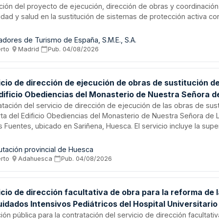
ción del proyecto de ejecución, dirección de obras y coordinació
idad y salud en la sustitución de sistemas de protección activa co
ios, fancoils, tuberías, instalación fotovoltaica, cableado estructu
dores en el Parador de Turismo de Santo Domingo de la Calzada. 
adores de Turismo de España, S.M.E., S.A.
cios incluyen la elaboración completa de documentación de proye
erto
·
Madrid
·
Pub.
04/08/2026
ejecución, proyecto de seguridad y salud, control de calidad y ges
uos.
cio de dirección de ejecución de obras de sustitución d
Edificio Obediencias del Monasterio de Nuestra Señora d
uja de Las Fuentes en Sariñena
atación del servicio de dirección de ejecución de las obras de sus
rta del Edificio Obediencias del Monasterio de Nuestra Señora de 
 Fuentes, ubicado en Sariñena, Huesca. El servicio incluye la supe
ca y gestión de la ejecución del proyecto que comprende la sustit
ta y restauración de elementos estructurales y muros del patio del
utación provincial de Huesca
ación Provincial de Huesca licita este servicio mediante procedimi
erto
·
Adahuesca
·
Pub.
04/08/2026
arios criterios de adjudicación, conforme al pliego de prescripcion
talla las obligaciones y alcance del servicio.
cio de dirección facultativa de obra para la reforma de 
idados Intensivos Pediátricos del Hospital Universitario
p Trueta
ción pública para la contratación del servicio de dirección facultati