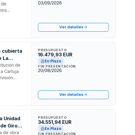
03/09/2026
n de
ntra
rado y
Los
Ver detalles
ctos básico
tión de
e cubierta
PRESUPUESTO
16.479,93 EUR
e La
En Plazo
titución de
FIN PRESENTACIÓN
20/08/2026
La Cartuja
rvisión
ución de
 edificio. La
Ver detalles
ento abierto
es técnicas
la Unidad
PRESUPUESTO
34.551,94 EUR
 de Girona
En Plazo
va de obra
FIN PRESENTACIÓN