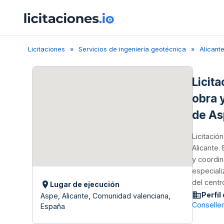
Licitaciones
Servicios de ingeniería geotécnica
Alicant
Licit
obra 
de A
Licitació
Alicante.
y coordin
especiali
del centr
Lugar de ejecución
Perfil
Aspe, Alicante, Comunidad valenciana,
Conselle
España