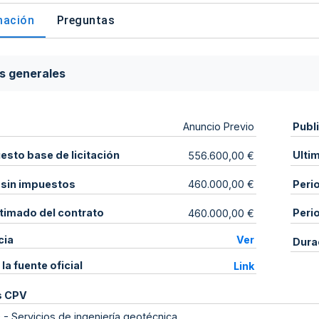
mación
Preguntas
s generales
Publ
Anuncio Previo
sto base de licitación
Ulti
556.600,00 €
 sin impuestos
Peri
460.000,00 €
stimado del contrato
Peri
460.000,00 €
cia
Ver
Dura
 la fuente oficial
Link
s CPV
0
-
Servicios de ingeniería geotécnica