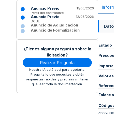
Infor
Anuncio Previo
11/06/2026
Perfil del contratante
Anuncio Previo
12/06/2026
DOUE
Anuncio de Adjudicación
Dato
Anuncio de Formalización
Estado
¿Tienes alguna pregunta sobre la
licitación?
Presupue
Realizar Pregunta
Importe
Nuestra IA está aquí para ayudarte.
Pregunta lo que necesites y obtén
Valor e
respuestas rápidas y precisas sin tener
que leer toda la documentación.
Referen
Enlace a
Código
7133200