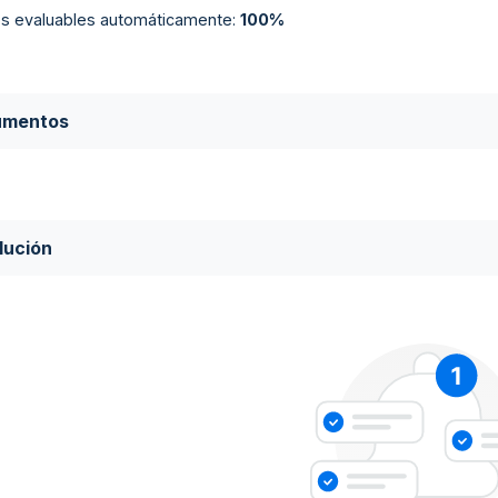
ios evaluables automáticamente
:
100%
umentos
lución