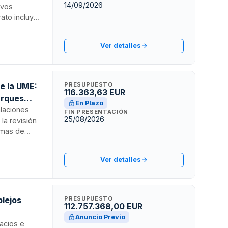
14/09/2026
ivos
rato incluye
ización y
ción es
Ver detalles
presupuesto
irección de
ormativa
de la UME:
PRESUPUESTO
116.363,63 EUR
arques
En Plazo
alaciones
FIN PRESENTACIÓN
25/08/2026
la revisión
emas de
ivas. El
encia mínima
Ver detalles
 informes
as.
plejos
PRESUPUESTO
112.757.368,00 EUR
Anuncio Previo
pacios e