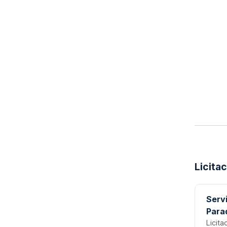
Licita
Servi
Para
Licita