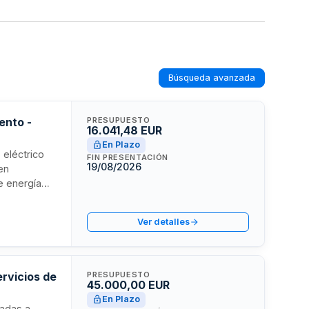
Búsqueda avanzada
ento -
PRESUPUESTO
16.041,48 EUR
En Plazo
 eléctrico
FIN PRESENTACIÓN
19/08/2026
en
e energía
rse en
Ver detalles
ervicios de
PRESUPUESTO
45.000,00 EUR
En Plazo
nadas a