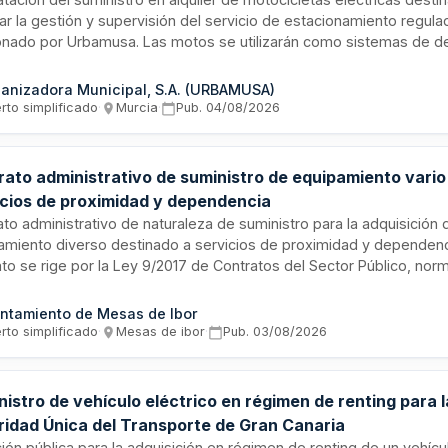
ar la gestión y supervisión del servicio de estacionamiento regula
onado por Urbamusa. Las motos se utilizarán como sistemas de d
ulas para la automatización y optimización del servicio, ampliando
ones de control en las nuevas plazas incorporadas tras la aprobaci
anizadora Municipal, S.A. (URBAMUSA)
anza de enero de dos mil veinticinco, incluyendo espacios para 
rto simplificado
·
Murcia
·
Pub.
04/08/2026
idad reducida, vehículos eléctricos y zonas de carga y descarga.
rato administrativo de suministro de equipamiento vario
icios de proximidad y dependencia
ato administrativo de naturaleza de suministro para la adquisición 
amiento diverso destinado a servicios de proximidad y dependenci
ato se rige por la Ley 9/2017 de Contratos del Sector Público, nor
ómica de Extremadura y financiación europea conforme al Reglam
060. El órgano de contratación es la Alcaldía-Presidencia. La cont
ntamiento de Mesas de Ibor
gar bienes nuevos, sin uso previo, cumplir plazos, mantener doc
rto simplificado
·
Mesas de ibor
·
Pub.
03/08/2026
tellano y colaborar con controles de trazabilidad y publicidad exig
ciación europea.
istro de vehículo eléctrico en régimen de renting para l
ridad Única del Transporte de Gran Canaria
ción pública para la adquisición en régimen de renting de un vehícu