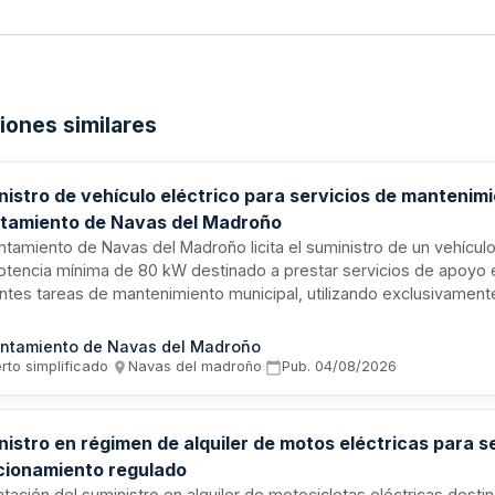
ciones similares
istro de vehículo eléctrico para servicios de mantenimi
tamiento de Navas del Madroño
ntamiento de Navas del Madroño licita el suministro de un vehículo
otencia mínima de 80 kW destinado a prestar servicios de apoyo 
entes tareas de mantenimiento municipal, utilizando exclusivament
rica sin necesidad de combustible fósil. El vehículo deberá entrega
cto estado de circulación en el lugar que designe el Ayuntamiento.
ntamiento de Navas del Madroño
rto simplificado
·
Navas del madroño
·
Pub.
04/08/2026
istro en régimen de alquiler de motos eléctricas para s
cionamiento regulado
tación del suministro en alquiler de motocicletas eléctricas desti