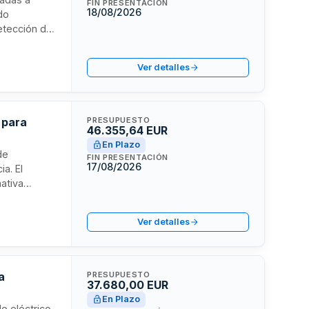
FIN PRESENTACIÓN
18/08/2026
do
etección de
 las
ón de la
Ver detalles
personas con
 para
PRESUPUESTO
46.355,64 EUR
En Plazo
de
FIN PRESENTACIÓN
17/08/2026
a. El
mativa
ento (UE)
ratista debe
Ver detalles
umentación
idos por la
a
PRESUPUESTO
37.680,00 EUR
En Plazo
lo eléctrico