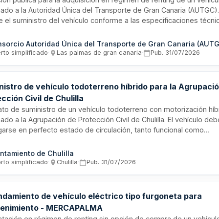
nado a la Autoridad Única del Transporte de Gran Canaria (AUTGC).
e el suministro del vehículo conforme a las especificaciones técni
lecidas por el órgano contratante. La adjudicataria será responsab
ación del servicio de arrendamiento operativo del vehículo de trac
sorcio Autoridad Única del Transporte de Gran Canaria (AUT
ica. La licitación se tramita bajo procedimiento abierto y se localiz
rto simplificado
·
Las palmas de gran canaria
·
Pub.
31/07/2026
s de Gran Canaria, siendo de interés para empresas de alquiler d
alizadas en flotas eléctricas.
nistro de vehículo todoterreno híbrido para la Agrupaci
cción Civil de Chulilla
ato de suministro de un vehículo todoterreno con motorización híb
ado a la Agrupación de Protección Civil de Chulilla. El vehículo deb
garse en perfecto estado de circulación, tanto funcional como
istrativamente, siendo responsabilidad del adjudicatario los trámi
arios para su puesta en servicio como la ITV. La adjudicación se re
ntamiento de Chulilla
rme al procedimiento abierto simplificado sumario, considerando 
rto simplificado
·
Chulilla
·
Pub.
31/07/2026
ón calidad-precio.
ndamiento de vehículo eléctrico tipo furgoneta para
enimiento - MERCAPALMA
atación en régimen de renting sin opción de compra de un vehículo