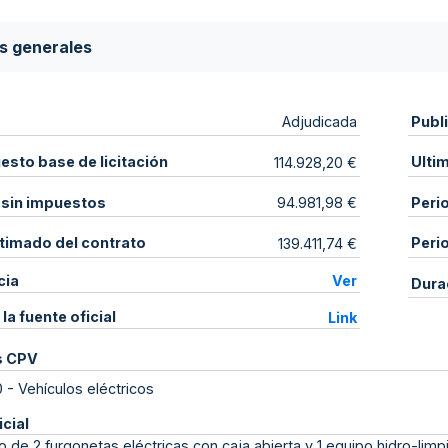
s generales
Publ
Adjudicada
sto base de licitación
Ulti
114.928,20 €
 sin impuestos
Peri
94.981,98 €
stimado del contrato
Peri
139.411,74 €
cia
Ver
Dura
 la fuente oficial
Link
s CPV
0
-
Vehículos eléctricos
icial
o de 2 furgonetas eléctricas con caja abierta y 1 equipo hidro-limp