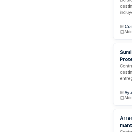
desti
incluy
estab
prest
Con
eléctr
Abie
Palma
especi
Sumi
Prote
Contr
destin
entre
admin
neces
Ayu
confo
Abie
relaci
Arre
mant
Contr