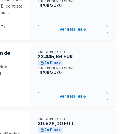
FIN PRESENTACIÓN
14/08/2026
 El contrato
cas
le de la
ción
GC)
Ver detalles
a en Las
e vehículos
ón de
PRESUPUESTO
23.445,66 EUR
En Plazo
rida
FIN PRESENTACIÓN
14/08/2026
e
tes
alizará
Ver detalles
la mejor
PRESUPUESTO
30.528,00 EUR
En Plazo
 eléctrico