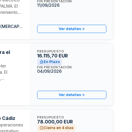
FIN PRESENTACIÓN
11/09/2026
PALMA. El
tenimiento
trativa,
 duración
Mercados Centrales de Abastecimiento de Palma de Mallorca S.A. (MERCAPALMA S.A.)
Ver detalles
iembre de
ra el
PRESUPUESTO
16.115,70 EUR
En Plazo
oter
FIN PRESENTACIÓN
04/09/2026
. El
,
 cubre todas
e los
Ver detalles
e Cádiz
PRESUPUESTO
78.000,00 EUR
 operaciones
Cierra en 4 días
nistrativo