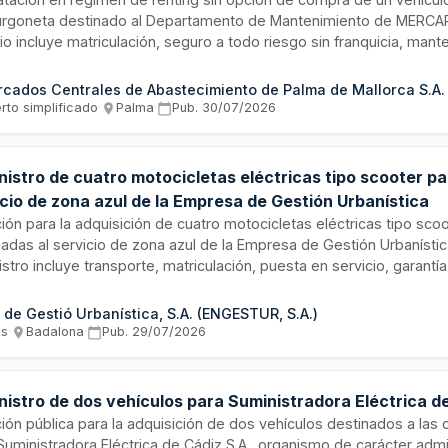
furgoneta destinado al Departamento de Mantenimiento de MERCA
io incluye matriculación, seguro a todo riesgo sin franquicia, man
al preventivo y correctivo, asistencia en carretera, gestión adminis
ulo de sustitución, rotulación y demás prestaciones accesorias. La
ontrato es de cuarenta y ocho meses, con inicio previsto en sept
rto simplificado
·
Palma
·
Pub.
30/07/2026
l veintiséis.
istro de cuatro motocicletas eléctricas tipo scooter pa
cio de zona azul de la Empresa de Gestión Urbanística
ción para la adquisición de cuatro motocicletas eléctricas tipo sco
adas al servicio de zona azul de la Empresa de Gestión Urbanística
stro incluye transporte, matriculación, puesta en servicio, garantía
nimiento, asistencia técnica y formación del personal. El contrato
restaciones accesorias necesarias para la operatividad completa d
 de Gestió Urbanística, S.A. (ENGESTUR, S.A.)
ulos durante su período de cobertura.
os
·
Badalona
·
Pub.
29/07/2026
nistro de dos vehículos para Suministradora Eléctrica d
ción pública para la adquisición de dos vehículos destinados a las
Suministradora Eléctrica de Cádiz S.A., organismo de carácter admi