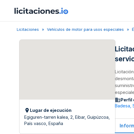
Licitaciones
Vehículos de motor para usos especiales
É
Licit
servi
Licitació
desmontab
suministr
especiale
Perfil
Badesa, S
Lugar de ejecución
Egiguren-tarren kalea, 2, Eibar, Guipúzcoa,
País vasco, España
Infor