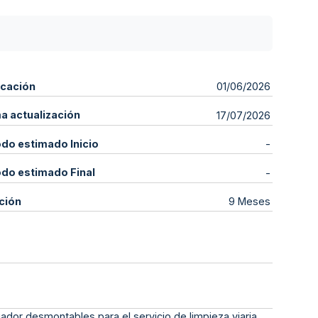
icación
01/06/2026
ma actualización
17/07/2026
odo estimado Inicio
-
odo estimado Final
-
ción
9 Meses
iador desmontables para el servicio de limpieza viaria