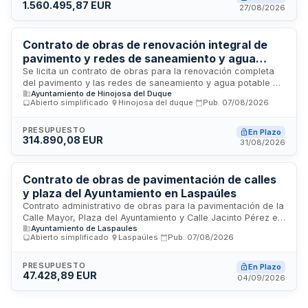
1.560.495,87 EUR
marco del Programa Operativo Plurirregional de España para
27/08/2026
el período 2021-2027. Las mejoras económicas se realizarán
mediante baja sobre el importe base del proyecto.
Contrato de obras de renovación integral de
pavimento y redes de saneamiento y agua
potable en Plaza Duque de Béjar - Hinojosa del
Se licita un contrato de obras para la renovación completa
del pavimento y las redes de saneamiento y agua potable de
Duque
Ayuntamiento de Hinojosa del Duque
la Plaza Duque de Béjar en Hinojosa del Duque. El
Abierto simplificado
·
Hinojosa del duque
·
Pub.
07/08/2026
Ayuntamiento de Hinojosa del Duque convoca este
procedimiento abierto simplificado, financiado íntegramente
por la Diputación Provincial de Córdoba a través de los
PRESUPUESTO
En Plazo
314.890,08 EUR
Planes Provinciales de Obras y Servicios para el cuatrienio
31/08/2026
2024-2027. Las obras incluyen demoliciones, movimiento de
tierras, instalaciones, pavimentaciones y obras
complementarias con un plazo máximo de ejecución de
Contrato de obras de pavimentación de calles
cuatro meses.
y plaza del Ayuntamiento en Laspaúles
Contrato administrativo de obras para la pavimentación de la
Calle Mayor, Plaza del Ayuntamiento y Calle Jacinto Pérez en
Ayuntamiento de Laspaules
Laspaúles. El proyecto busca resolver el deterioro existente
Abierto simplificado
·
Laspaúles
·
Pub.
07/08/2026
en estas vías debido a factores climáticos y ambientales.
Las prestaciones comprenden la totalidad de las
intervenciones necesarias para restaurar estas zonas sin
PRESUPUESTO
En Plazo
47.428,89 EUR
fraccionamiento del objeto contractual, conforme a la
04/09/2026
normativa de contratación del sector público.