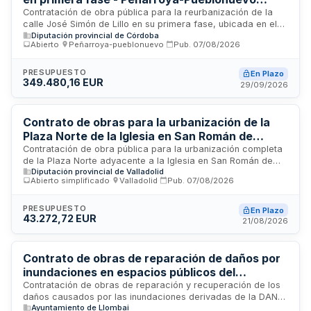
(Córdoba) - Diputación de Córdoba
Contratación de obra pública para la reurbanización de la
calle José Simón de Lillo en su primera fase, ubicada en el
Diputación provincial de Córdoba
municipio de Peñarroya-Pueblonuevo en la provincia de
Abierto
·
Peñarroya-pueblonuevo
·
Pub.
07/08/2026
Córdoba. La Diputación de Córdoba licita este proyecto de
reurbanización incluido en el Plan Provincial de Obras y
Servicios para el período 2024-2027, mediante
PRESUPUESTO
En Plazo
349.480,16 EUR
procedimiento abierto con tramitación ordinaria y licitación
29/09/2026
electrónica. Las prestaciones específicas del contrato se
detallan en los anexos correspondientes al pliego de
cláusulas administrativas particulares.
Contrato de obras para la urbanización de la
Plaza Norte de la Iglesia en San Román de
Hornija (Valladolid)
Contratación de obra pública para la urbanización completa
de la Plaza Norte adyacente a la Iglesia en San Román de
Diputación provincial de Valladolid
Hornija, municipio de la provincia de Valladolid. El proyecto
Abierto simplificado
·
Valladolid
·
Pub.
07/08/2026
técnico incluye trabajos de urbanización conforme al código
CPV 45233252-0, ejecutados bajo régimen administrativo. La
adjudicación se realiza mediante procedimiento de licitación
PRESUPUESTO
En Plazo
43.272,72 EUR
pública al mejor precio ofertado, sin admisión de variantes
21/08/2026
sobre el proyecto técnico predefinido.
Contrato de obras de reparación de daños por
inundaciones en espacios públicos del
Ayuntamiento de Llombai
Contratación de obras de reparación y recuperación de los
daños causados por las inundaciones derivadas de la DANA
Ayuntamiento de Llombai
en espacios urbanos públicos de Llombai, incluyendo la