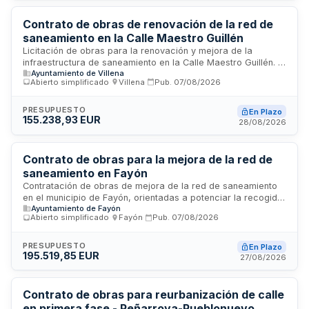
los criterios y procedimiento establecidos en el pliego de
cláusulas administrativas.
Contrato de obras de renovación de la red de
saneamiento en la Calle Maestro Guillén
Licitación de obras para la renovación y mejora de la
infraestructura de saneamiento en la Calle Maestro Guillén. El
Ayuntamiento de Villena
contrato tiene carácter administrativo y se rige por la Ley de
Abierto simplificado
·
Villena
·
Pub.
07/08/2026
Contratos del Sector Público. Las obras se ejecutarán
conforme al proyecto aprobado y a las especificaciones
técnicas establecidas en el correspondiente pliego de
PRESUPUESTO
En Plazo
155.238,93 EUR
prescripciones técnicas. Se trata de un contrato de obras
28/08/2026
clasificado conforme a la normativa de contratación pública.
Contrato de obras para la mejora de la red de
saneamiento en Fayón
Contratación de obras de mejora de la red de saneamiento
en el municipio de Fayón, orientadas a potenciar la recogida
Ayuntamiento de Fayón
de aguas pluviales en dos tramos del núcleo urbano
Abierto simplificado
·
Fayón
·
Pub.
07/08/2026
mediante la instalación de una red separativa de pluviales. El
Ayuntamiento de Fayón licita estas obras mediante
procedimiento abierto simplificado, seleccionando la oferta
PRESUPUESTO
En Plazo
195.519,85 EUR
con mejor relación calidad-precio. Los trabajos incluyen
27/08/2026
preparación de terrenos, ejecución de infraestructuras de
saneamiento y pavimentación de calles asociada al
proyecto.
Contrato de obras para reurbanización de calle
en primera fase - Peñarroya-Pueblonuevo