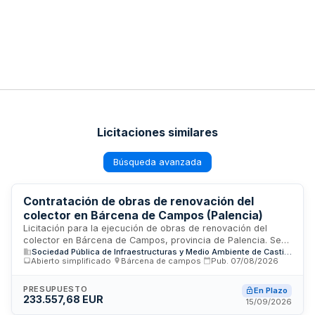
Licitaciones similares
Búsqueda avanzada
Contratación de obras de renovación del
colector en Bárcena de Campos (Palencia)
Licitación para la ejecución de obras de renovación del
colector en Bárcena de Campos, provincia de Palencia. Se
Sociedad Pública de Infraestructuras y Medio Ambiente de Castilla y León S.A.
trata de un contrato de obras mediante procedimiento
Abierto simplificado
·
Bárcena de campos
·
Pub.
07/08/2026
abierto simplificado, no sujeto a regulación armonizada. El
contrato incluye la ejecución de las obras definidas en el
proyecto técnico, planos y cuadros de precios, con un
PRESUPUESTO
En Plazo
233.557,68 EUR
régimen jurídico de naturaleza privada según la legislación
15/09/2026
de contratos del sector público. Se adjudicará conforme a