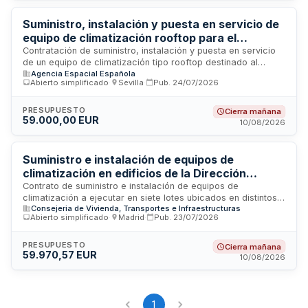
Suministro, instalación y puesta en servicio de
equipo de climatización rooftop para el
auditorio de la Agencia Espacial Española
Contratación de suministro, instalación y puesta en servicio
de un equipo de climatización tipo rooftop destinado al
Agencia Espacial Española
auditorio de la Agencia Espacial Española. El contrato incluye
Abierto simplificado
·
Sevilla
·
Pub.
24/07/2026
la entrega completa del equipo, su montaje en las
instalaciones del organismo y su funcionamiento operativo.
Se ejecutará en las dependencias de la agencia siguiendo
PRESUPUESTO
Cierra mañana
59.000,00 EUR
las especificaciones técnicas establecidas en el pliego de
10/08/2026
prescripciones técnicas.
Suministro e instalación de equipos de
climatización en edificios de la Dirección
General de la Marina Mercante
Contrato de suministro e instalación de equipos de
climatización a ejecutar en siete lotes ubicados en distintos
Consejeria de Vivienda, Transportes e Infraestructuras
distritos marítimos y capitanías de la Dirección General de la
Abierto simplificado
·
Madrid
·
Pub.
23/07/2026
Marina Mercante. Los trabajos incluyen todas las
actuaciones técnicas y legales necesarias para el correcto
funcionamiento de las instalaciones, con un plazo de
PRESUPUESTO
Cierra mañana
59.970,57 EUR
ejecución de un mes desde la coordinación de seguridad y
10/08/2026
salud. El adjudicatario debe aportar todos los medios
materiales, maquinaria, herramientas y personal cualificado
requerido para la ejecución bajo modalidad llave en mano.
1