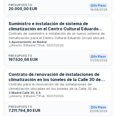
suministro de equipos de aire acondicionado y refrigeración,
así como su instalación, puesta en marcha y pruebas de
PRESUPUESTO
En Plazo
20.000,00 EUR
funcionamiento en las instalaciones municipales ubicadas en
19/08/2026
Algeciras. El contrato se licita por un importe de veinte mil
euros y se enmarca en las actuaciones de mejora de
infraestructuras culturales del consistorio.
Suministro e instalación de sistema de
climatización en el Centro Cultural Eduardo
Úrculo de Tetuán
Contrato de suministro e instalación de un nuevo sistema de
climatización para el Centro Cultural Eduardo Úrculo ubicado
Ayuntamiento de Madrid
en el Distrito de Tetuán. El contrato comprende tanto el
Abierto
·
Madrid
·
Pub.
30/07/2026
suministro de los equipos y materiales necesarios como los
servicios de colocación e instalación del sistema. La
Administración se reserva facultades de inspección,
PRESUPUESTO
En Plazo
197.520,66 EUR
vigilancia y control de calidad durante la ejecución y
01/09/2026
recepción de la obra.
Contrato de renovación de instalaciones de
climatización en los túneles de la Calle 30 de
Madrid
Contrato para la renovación de las instalaciones de
climatización ubicadas en los túneles de la Calle 30 de
Madrid Calle 30, S.A.
Madrid. El órgano de contratación designará un responsable
Abierto
·
Madrid
·
Pub.
30/07/2026
del contrato encargado de supervisar la ejecución de los
trabajos, interpretar las prescripciones técnicas, exigir los
medios necesarios y tramitar las incidencias que surjan. La
PRESUPUESTO
En Plazo
7.211.794,80 EUR
unidad de seguimiento y ejecución ordinaria será la indicada
20/08/2026
en el Anexo I del pliego.