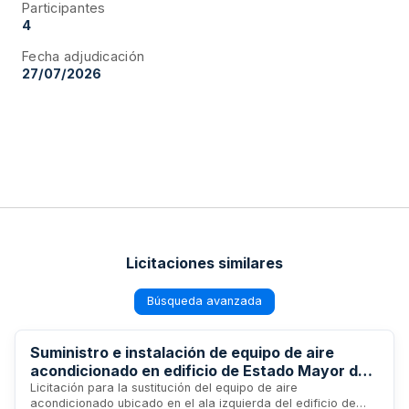
Participantes
4
Fecha adjudicación
27/07/2026
Licitaciones similares
Búsqueda avanzada
Suministro e instalación de equipo de aire
acondicionado en edificio de Estado Mayor del
Centro de Generales y de Mando de las Fuerzas
Licitación para la sustitución del equipo de aire
acondicionado ubicado en el ala izquierda del edificio de
Armadas Españolas