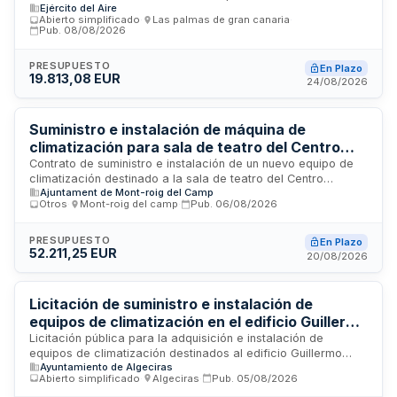
Ejército del Aire
Estado Mayor del Centro de Generales y de Mando de las
Abierto simplificado
·
Las palmas de gran canaria
·
Fuerzas Armadas Españolas. Los trabajos incluyen la
Pub.
08/08/2026
desinstalación del equipo existente, suministro e instalación
de nueva unidad de climatización, con plazo de ejecución de
PRESUPUESTO
En Plazo
noventa días. La empresa adjudicataria será responsable de
19.813,08 EUR
24/08/2026
todas las conexiones eléctricas, pruebas de estanqueidad
del circuito frigorífico y puesta en marcha del sistema.
Suministro e instalación de máquina de
climatización para sala de teatro del Centro
Polivalente de Miami Platja
Contrato de suministro e instalación de un nuevo equipo de
climatización destinado a la sala de teatro del Centro
Ajuntament de Mont-roig del Camp
Polivalente de Miami Platja, en sustitución del equipo
Otros
·
Mont-roig del camp
·
Pub.
06/08/2026
actualmente fuera de servicio. La prestación incluye todas
las actuaciones complementarias necesarias para garantizar
el correcto funcionamiento de la instalación, su seguridad y
PRESUPUESTO
En Plazo
52.211,25 EUR
su conformidad con la normativa vigente.
20/08/2026
Licitación de suministro e instalación de
equipos de climatización en el edificio Guillermo
Pérez Villalta - Ayuntamiento de Algeciras
Licitación pública para la adquisición e instalación de
equipos de climatización destinados al edificio Guillermo
Ayuntamiento de Algeciras
Pérez Villalta, sede de la Delegación de Cultura del
Abierto simplificado
·
Algeciras
·
Pub.
05/08/2026
Ayuntamiento de Algeciras. Los trabajos incluyen el