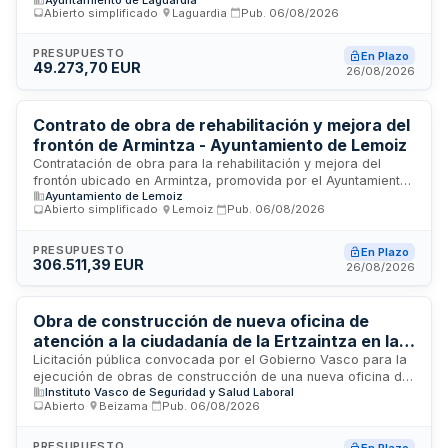
Laguardia, ubicado en Álava. El proyecto tiene como
Abierto simplificado
·
Laguardia
·
Pub.
06/08/2026
finalidad proporcionar protección a los alumnos durante la
espera de acceso al centro educativo y crear una zona de
recreo cubierto adicional, mejorando la funcionalidad
PRESUPUESTO
En Plazo
49.273,70 EUR
general del colegio. El contrato es de tipo obra según la
26/08/2026
clasificación de la Ley de Contratos del Sector Público.
Contrato de obra de rehabilitación y mejora del
frontón de Armintza - Ayuntamiento de Lemoiz
Contratación de obra para la rehabilitación y mejora del
frontón ubicado en Armintza, promovida por el Ayuntamiento
Ayuntamiento de Lemoiz
de Lemoiz. Se trata de un contrato de construcción que
Abierto simplificado
·
Lemoiz
·
Pub.
06/08/2026
incluye trabajos de reparación y acondicionamiento de la
instalación deportiva. El procedimiento de adjudicación será
abierto simplificado, evaluando múltiples criterios técnicos y
PRESUPUESTO
En Plazo
306.511,39 EUR
económicos. La ejecución se realizará mediante precios
26/08/2026
unitarios, requiriendo clasificación empresarial en
edificaciones y estructuras metálicas.
Obra de construcción de nueva oficina de
atención a la ciudadanía de la Ertzaintza en la
estación de Atotxa de Donostia
Licitación pública convocada por el Gobierno Vasco para la
ejecución de obras de construcción de una nueva oficina de
Instituto Vasco de Seguridad y Salud Laboral
atención a la ciudadanía de la Ertzaintza ubicada en la
Abierto
·
Beizama
·
Pub.
06/08/2026
estación de ADIF de Atotxa en Donostia. El proyecto
comprende los trabajos de preparación del terreno,
construcción de la estructura, instalaciones, acabados y
PRESUPUESTO