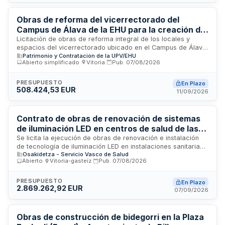
acceso a viviendas números 41 y 42, con un plazo de
ejecución de seis semanas.
Obras de reforma del vicerrectorado del
Campus de Álava de la EHU para la creación de
espacios del proyecto Denon Artean
Licitación de obras de reforma integral de los locales y
espacios del vicerrectorado ubicado en el Campus de Álava
Patrimonio y Contratación de la UPV/EHU
de la Universidad del País Vasco, destinadas a la creación
Abierto simplificado
·
Vitoria
·
Pub.
07/08/2026
de espacios del proyecto Denon Artean orientado al cuidado
integral de la comunidad universitaria. Las obras incluyen
reacondicionamiento de instalaciones conforme a las
PRESUPUESTO
En Plazo
508.424,53 EUR
especificaciones del proyecto aprobado.
11/09/2026
Contrato de obras de renovación de sistemas
de iluminación LED en centros de salud de las
organizaciones sanitarias integradas Uribe,
Se licita la ejecución de obras de renovación e instalación
de tecnología de iluminación LED en instalaciones sanitarias
Barrualde-Galdakao y Donostialdea
Osakidetza - Servicio Vasco de Salud
pertenecientes a tres organizaciones sanitarias integradas
Abierto
·
Vitoria-gasteiz
·
Pub.
07/08/2026
del País Vasco. El proyecto incluye la modernización de
sistemas de alumbrado en centros de salud ubicados en las
áreas de Uribe, Barrualde-Galdakao y Donostialdea,
PRESUPUESTO
En Plazo
2.869.262,92 EUR
dividiéndose en tres lotes diferenciados. Las obras
07/09/2026
comprenden trabajos de desmontaje, instalación de nuevos
sistemas de iluminación eficiente y mantenimiento posterior
de las instalaciones realizadas.
Obras de construcción de bidegorri en la Plaza