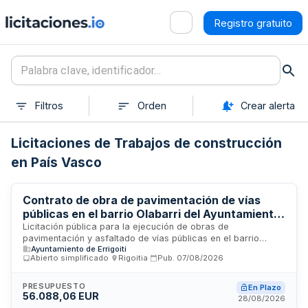
Registro gratuito
Filtros
Orden
Crear alerta
Licitaciones de Trabajos de construcción
en País Vasco
Contrato de obra de pavimentación de vías
públicas en el barrio Olabarri del Ayuntamiento
de Errigoiti
Licitación pública para la ejecución de obras de
pavimentación y asfaltado de vías públicas en el barrio
Ayuntamiento de Errigoiti
Olabarri del municipio de Errigoiti. El Ayuntamiento contrata
Abierto simplificado
·
Rigoitia
·
Pub.
07/08/2026
los trabajos de reparación de firmes y pavimentación de
caminos municipales mediante procedimiento abierto
simplificado con adjudicación por mejor relación calidad-
PRESUPUESTO
En Plazo
56.088,06 EUR
precio. Las obras comprenden el acceso Olatxu-Olabarri y
28/08/2026