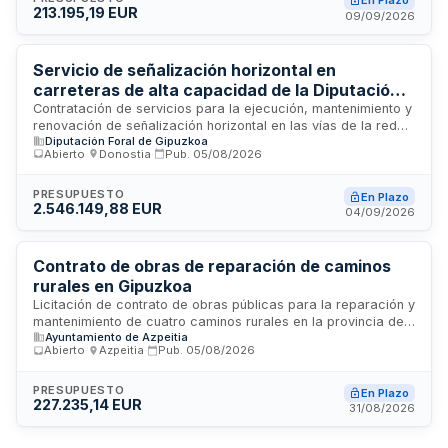
En Plazo
213.195,19 EUR
equipamiento necesarios para poner en funcionamiento una
09/09/2026
oficina moderna de servicio público destinada a mejorar la
atención ciudadana. La inversión total presupuestada
asciende a más de doscientos mil euros.
Servicio de señalización horizontal en
carreteras de alta capacidad de la Diputación
Foral de Gipuzkoa
Contratación de servicios para la ejecución, mantenimiento y
renovación de señalización horizontal en las vías de la red
Diputación Foral de Gipuzkoa
de alta capacidad gestionadas por la Diputación Foral de
Abierto
·
Donostia
·
Pub.
05/08/2026
Gipuzkoa. Los trabajos incluyen la aplicación de marcas
viales, pinturas y elementos reflectantes en carreteras
forales. El servicio abarca el territorio de Gipuzkoa, con
PRESUPUESTO
En Plazo
2.546.149,88 EUR
particular relevancia en Donostia. Esta licitación pública
04/09/2026
busca garantizar la seguridad vial y la visibilidad adecuada
de la señalización en las infraestructuras viarias principales.
Contrato de obras de reparación de caminos
rurales en Gipuzkoa
Licitación de contrato de obras públicas para la reparación y
mantenimiento de cuatro caminos rurales en la provincia de
Ayuntamiento de Azpeitia
Gipuzkoa: Badiolatxo-Orandagoikoa, Txarabarrena-Elosua,
Abierto
·
Azpeitia
·
Pub.
05/08/2026
Arriaga-Arriagagain y Urasandi Berri-Oielantzun. Las obras
se ejecutarán conforme a los planos, especificaciones
técnicas y memoria del proyecto aprobado, incluyendo
PRESUPUESTO
En Plazo
227.235,14 EUR
todos los trabajos necesarios para restaurar la funcionalidad
31/08/2026
y seguridad de estas infraestructuras viarias.