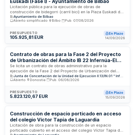
Euskadi (Fase I) - Ayuntamiento de Bilbao
Licitación pública para la ejecución de obras de
construcción de bidegorri (carril bici) en la Plaza Euskadi de
Ayuntamiento de Bilbao
Bilbao, correspondiente a la primera fase del proyecto. El
Abierto simplificado
·
Bilbo
·
Pub.
07/08/2026
Ayuntamiento de Bilbao, a través de la Concejalía Delegada
de Contratación, licita estas obras de infraestructura urbana
destinadas a mejorar la accesibilidad y movilidad sostenible
PRESUPUESTO
En Plazo
105.925,81 EUR
en el espacio público. El proyecto incluye la preparación del
14/09/2026
terreno, trabajos de instalación de infraestructuras y
acabados necesarios para la puesta en funcionamiento del
carril bici.
Contrato de obras para la Fase 2 del Proyecto
de Urbanización del Ámbito IB 22 Infernúa-El
Infierno
Se licita un contrato de obras administrativo para la
ejecución de la Fase 2 del Proyecto de Urbanización del
Junta de Concertación de la Unidad de Ejecución II.13/IN.01 “ Infernua – El Infierno “
Ámbito IB 22 denominado Infernúa-El Infierno. El contrato se
Abierto
·
Donostia
·
Pub.
06/08/2026
rige por la Ley de Contratos del Sector Público y normativa
conexa. El presupuesto base de licitación y el plazo de
ejecución constan en la Carátula del pliego. Las ofertas
PRESUPUESTO
En Plazo
5.823.120,67 EUR
deben ser iguales o inferiores al presupuesto indicado. Los
15/09/2026
precios unitarios se aplican afectados por el coeficiente de
adjudicación resultante de la oferta económica. El contrato
podrá prorrogarse mediante resolución del órgano de
Construcción de espacio porticado en acceso
contratación.
del colegio Víctor Tapia de Laguardia
Licitación de obra para la construcción de un espacio
porticado cubierto en el acceso del colegio Víctor Tapia de
Ayuntamiento de Laguardia