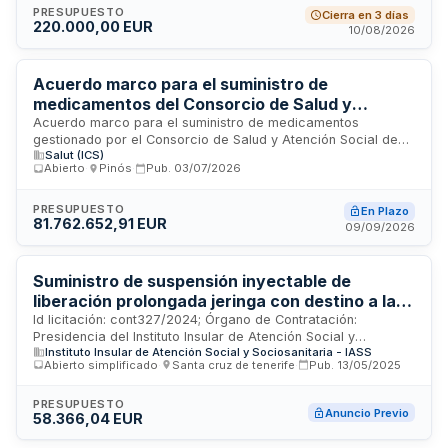
convocada por la Inspección General de Sanidad de la
PRESUPUESTO
Cierra en 3 días
220.000,00 EUR
Defensa, organismo responsable de la gestión sanitaria en el
10/08/2026
ámbito de defensa, con sede en Madrid. El contrato tiene una
duración de dos años más dos prórroga anuales renovables
y está destinado a mejorar la precisión diagnóstica y
Acuerdo marco para el suministro de
personalización del tratamiento oncológico en pacientes del
medicamentos del Consorcio de Salud y
sistema sanitario militar.
Atención Social de Cataluña
Acuerdo marco para el suministro de medicamentos
gestionado por el Consorcio de Salud y Atención Social de
Salut (ICS)
Cataluña dirigido a los centros adheridos. Los licitadores
Abierto
·
Pinós
·
Pub.
03/07/2026
pueden presentar ofertas por lotes individualizados según
códigos idCPL. La adjudicación se realiza por cada lote, sin
obligatoriedad de presentar oferta en todos ellos. Los
PRESUPUESTO
En Plazo
81.762.652,91 EUR
proveedores deben garantizar capacidad de producción
09/09/2026
para todos los centros participantes y aceptan
incondicionalmente las cláusulas administrativas del pliego.
La selección de la mejor oferta se realiza según criterios de
Suministro de suspensión inyectable de
relación calidad-precio.
liberación prolongada jeringa con destino a la
Farmacia del Hospital Febles Campos, centro
Id licitación: cont327/2024; Órgano de Contratación:
Presidencia del Instituto Insular de Atención Social y
dependiente de la Unidad de Atención a la
Instituto Insular de Atención Social y Sociosanitaria - IASS
Sociosanitaria - IASS; Importe: 34332.96 EUR; Estado: PRE
Dependencia del Instituto Insular de Atención
Abierto simplificado
·
Santa cruz de tenerife
·
Pub.
13/05/2025
Social y Sociosanitaria de Tenerife.
PRESUPUESTO
Anuncio Previo
58.366,04 EUR