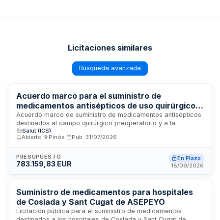
Licitaciones similares
Búsqueda avanzada
Acuerdo marco para el suministro de
medicamentos antisépticos de uso quirúrgico
preoperatorio y desinfección de puntos de
Acuerdo marco de suministro de medicamentos antisépticos
destinados al campo quirúrgico preoperatorio y a la
inyección - Consorcio de Salud y Atención
Salut (ICS)
desinfección del punto de inyección, adjudicado por el
Social de Catalunya
Abierto
·
Pinós
·
Pub.
31/07/2026
Director General del Consorcio de Salud y Atención Social de
Catalunya. Los licitadores pueden presentar ofertas de
forma individualizada por cada lote, siendo la adjudicación
PRESUPUESTO
En Plazo
783.159,83 EUR
por lote específico. Las empresas deben garantizar
18/09/2026
capacidad de producción para todos los centros
destinatarios que forman parte del acuerdo marco. Los
precios se evalúan conforme a los consumos previstos en el
Suministro de medicamentos para hospitales
plan de necesidades, permitiéndose ofertas adicionales de
de Coslada y Sant Cugat de ASEPEYO
descuentos por volumen de compra cuando los consumos
Licitación pública para el suministro de medicamentos
reales superen las previsiones iniciales.
destinados a los hospitales de Coslada y Sant Cugat de