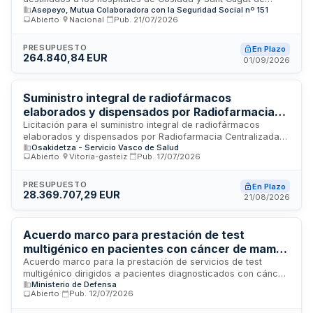
Asepeyo, Mutua Colaboradora con la Seguridad Social nº 151
ASEPEYO, Mutua Colaboradora con la Seguridad Social. El
Abierto
·
Nacional
·
Pub.
21/07/2026
contrato se adjudicará mediante procedimiento abierto
conforme a criterios de mejor relación calidad-precio. La
duración inicial es de un año, con posibilidad de prórrogas
PRESUPUESTO
En Plazo
264.840,84 EUR
según términos contractuales.
01/09/2026
Suministro integral de radiofármacos
elaborados y dispensados por Radiofarmacia
Centralizada para los Servicios de Medicina
Licitación para el suministro integral de radiofármacos
elaborados y dispensados por Radiofarmacia Centralizada
Nuclear de Osakidetza
Osakidetza - Servicio Vasco de Salud
destinados a los Servicios de Medicina Nuclear de
Abierto
·
Vitoria-gasteiz
·
Pub.
17/07/2026
Osakidetza. El contrato abarca el suministro a cuatro
organizaciones de servicios integrados ubicadas en
diferentes localidades del País Vasco: OSI Araba, OSI Bilbao-
PRESUPUESTO
En Plazo
28.369.707,29 EUR
Basurto, OSI Ezkerraldea-Enkarterri-Cruces y OSI
21/08/2026
Donostialdea. Las unidades de suministro son estimativas y
se encuentran subordinadas a las necesidades reales de las
organizaciones de servicios, sin que variaciones en las
Acuerdo marco para prestación de test
cantidades den lugar a compensación económica.
multigénico en pacientes con cáncer de mama
localizado - Inspección General de Sanidad de
Acuerdo marco para la prestación de servicios de test
multigénico dirigidos a pacientes diagnosticados con cáncer
la Defensa
Ministerio de Defensa
de mama localizado. El servicio incluye la valoración
Abierto
·
Pub.
12/07/2026
pronóstica y predictiva de la respuesta terapéutica mediante
análisis de anatomía patológica avanzada. La licitación es