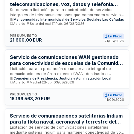
telecomunicaciones, voz, datos y telefonía
móvil para la Mancomunidad de Servicios
Se convoca licitación para la contratación de servicios
integrales de telecomunicaciones que comprenden servicio
Sociales Las Cañadas
Mancomunidad Intermunicipal de Servicios Sociales Las Cañadas
de voz, transmisión de datos y telefonía móvil para la
Abierto
·
Soto del real
·
Pub.
06/08/2026
Mancomunidad de Servicios Sociales Las Cañadas. El
contrato tiene una duración inicial de veinticuatro meses,
prorrogable por dos anualidades adicionales en modalidad
PRESUPUESTO
En Plazo
21.600,00 EUR
de doce meses cada una. Los servicios se prestarán
21/08/2026
conforme a las características técnicas especificadas en el
Pliego de Prescripciones Técnicas correspondiente,
incluyendo todos los gastos, tributos y tasas inherentes a la
Servicio de comunicaciones WAN gestionado
ejecución del contrato.
para conectividad de escuelas de la Comunidad
de Madrid
Licitación para la prestación de un servicio integral de
comunicaciones de área extensa (WAN) destinado a
Consejeria de Presidencia, Justicia y Administración Local
proporcionar conectividad escalable y gestionada
Abierto
·
Madrid
·
Pub.
03/08/2026
veinticuatro horas diarios a centros educativos de la
Comunidad de Madrid. El servicio incluye implantación,
operación y mantenimiento de infraestructuras de red,
PRESUPUESTO
En Plazo
16.166.563,20 EUR
equipamiento hardware y software, así como todas las
11/09/2026
actividades de ingeniería, canalización y puesta en marcha
necesarias para garantizar continuidad operativa alineada
con la evolución tecnológica del ecosistema educativo.
Servicio de comunicaciones satelitarias Iridium
para la flota naval, aeronaval y terrestre del
Departamento de Aduanas e II.EE. de la AEAT
Licitación de servicio de comunicaciones satelitarias
mediante sistema Iridium para mantener conectividad de voz,