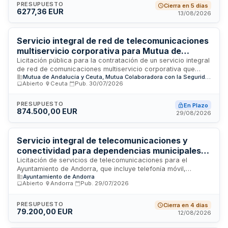
tratamiento audiovisual profesional y entrega de copias en
PRESUPUESTO
Cierra en 5 días
6277,36 EUR
soporte digital. Se desarrollará en el ejercicio 2026 con
13/08/2026
posibilidad de prórroga anual.
Servicio integral de red de telecomunicaciones
multiservicio corporativa para Mutua de
Andalucía y de Ceuta
Licitación pública para la contratación de un servicio integral
de red de comunicaciones multiservicio corporativa que
Mutua de Andalucía y Ceuta, Mutua Colaboradora con la Seguridad Social nº 115
proporcione servicios de datos, telefonía IP,
Abierto
·
Ceuta
·
Pub.
30/07/2026
videoconferencia e imagen a los centros de Mutua de
Andalucía y de Ceuta. El contrato incluye
telecomunicaciones, colaboración, ciberseguridad y
PRESUPUESTO
En Plazo
874.500,00 EUR
mantenimiento sobre la infraestructura informática de la
29/08/2026
entidad. La duración del contrato es de veinticuatro meses,
con procedimiento abierto y licitación electrónica. La
adjudicación se realizará conforme a criterios objetivos y
Servicio integral de telecomunicaciones y
subjetivos de valoración técnica y económica.
conectividad para dependencias municipales
del Ayuntamiento de Andorra
Licitación de servicios de telecomunicaciones para el
Ayuntamiento de Andorra, que incluye telefonía móvil,
Ayuntamiento de Andorra
telefonía fija, acceso a internet y centralita virtual. Los
Abierto
·
Andorra
·
Pub.
29/07/2026
servicios se prestarán en todas las dependencias y edificios
municipales de la entidad. Se trata de un contrato de
servicios continuos dirigido a garantizar la conectividad y las
PRESUPUESTO
Cierra en 4 días
79.200,00 EUR
comunicaciones internas y externas de la administración
12/08/2026
local, permitiendo la operatividad de las diferentes áreas y