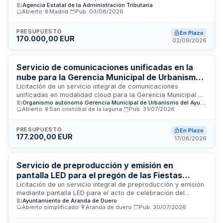
Agencia Estatal de la Administración Tributaria
mensajería y datos en la flota marítima, helicópteros y
Abierto
·
Madrid
·
Pub.
03/08/2026
equipos terrestres del Departamento de Aduanas e II.EE. de
la Agencia Estatal de Administración Tributaria. El servicio es
imprescindible para garantizar comunicaciones seguras y
PRESUPUESTO
En Plazo
170.000,00 EUR
ágiles entre medios navales y terrestres en operaciones de
02/09/2026
represión de delitos de contrabando, estupefacientes y
géneros prohibidos.
Servicio de comunicaciones unificadas en la
nube para la Gerencia Municipal de Urbanismo
de La Laguna
Licitación de un servicio integral de comunicaciones
unificadas en modalidad cloud para la Gerencia Municipal de
Organismo autónomo Gerencia Municipal de Urbanismo del Ayuntamiento de San Cristóbal de la Laguna
Urbanismo de La Laguna. El contrato comprende centralita
Abierto
·
San cristóbal de la laguna
·
Pub.
31/07/2026
virtual en la nube con telefonía IP, servicio de telefonía móvil
con tarifa plana nacional, líneas de acceso a Internet
redundante de alta disponibilidad mediante fibra óptica, y
PRESUPUESTO
En Plazo
177.200,00 EUR
soporte técnico continuo. Se requiere cumplimiento del
17/08/2026
Esquema Nacional de Seguridad en nivel medio y normativa
específica de telecomunicaciones y seguridad de redes.
Servicio de preproducción y emisión en
pantalla LED para el pregón de las Fiestas
Patronales del Ayuntamiento de Aranda de
Licitación de un servicio integral de preproducción y emisión
mediante pantalla LED para el acto de celebración del
Duero
Ayuntamiento de Aranda de Duero
pregón anunciador de las Fiestas Patronales del
Abierto simplificado
·
Aranda de duero
·
Pub.
30/07/2026
Ayuntamiento de Aranda de Duero. El servicio incluye
grabación en alta definición con múltiples cámaras,