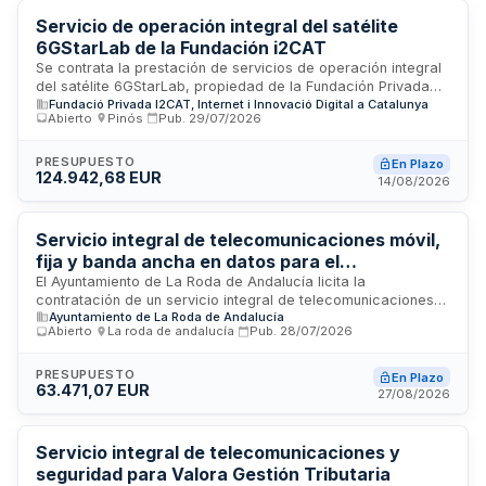
departamentos municipales.
Servicio de operación integral del satélite
6GStarLab de la Fundación i2CAT
Se contrata la prestación de servicios de operación integral
del satélite 6GStarLab, propiedad de la Fundación Privada
Fundació Privada I2CAT, Internet i Innovació Digital a Catalunya
i2CAT. El contrato abarca las tareas de operación,
Abierto
·
Pinós
·
Pub.
29/07/2026
supervisión, control y soporte técnico del satélite en órbita,
incluyendo la planificación de contactos con estaciones de
tierra, envío de telecomandos, recepción y análisis de
PRESUPUESTO
En Plazo
124.942,68 EUR
telemetría, seguimiento del estado de salud, gestión del
14/08/2026
apuntamiento de la carga útil, detección y resolución de
anomalías, y transferencia segura de datos hacia la
Fundación. El objetivo principal es garantizar la operación
Servicio integral de telecomunicaciones móvil,
segura, continuada y eficiente del satélite, maximizando su
fija y banda ancha en datos para el
vida útil.
Ayuntamiento de La Roda de Andalucía
El Ayuntamiento de La Roda de Andalucía licita la
contratación de un servicio integral de telecomunicaciones
Ayuntamiento de La Roda de Andalucía
que incluye telefonía fija, centralita, telefonía móvil, banda
Abierto
·
La roda de andalucía
·
Pub.
28/07/2026
ancha en datos y servicios asociados, con suministro
accesorio de terminales móviles y equipamiento necesario.
El contrato se adjudicará mediante procedimiento abierto,
PRESUPUESTO
En Plazo
63.471,07 EUR
con una duración inicial de dos años y posibilidad de
27/08/2026
prórroga por otro período máximo de dos años. La
prestación garantiza la continuidad de las comunicaciones
municipales con responsabilidad única ante incidencias.
Servicio integral de telecomunicaciones y
seguridad para Valora Gestión Tributaria