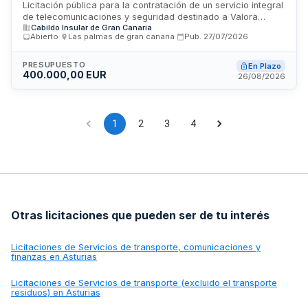
Licitación pública para la contratación de un servicio integral
de telecomunicaciones y seguridad destinado a Valora
Cabildo Insular de Gran Canaria
Gestión Tributaria, organismo con sede en Las Palmas de
Abierto
·
Las palmas de gran canaria
·
Pub.
27/07/2026
Gran Canaria. El contrato comprende la provisión,
instalación, mantenimiento y gestión de infraestructuras de
telecomunicaciones, sistemas de comunicaciones
PRESUPUESTO
En Plazo
400.000,00 EUR
avanzadas y soluciones de seguridad física y electrónica
26/08/2026
necesarias para el funcionamiento operativo de la entidad. El
presupuesto estimado asciende a doscientos cuarenta mil
euros, e incluye tanto equipamiento como servicios de
soporte técnico y vigilancia integral.
1
2
3
4
Otras licitaciones que pueden ser de tu interés
Licitaciones de
Servicios de transporte, comunicaciones y
finanzas en Asturias
Licitaciones de
Servicios de transporte (excluido el transporte
residuos) en Asturias