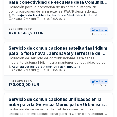
para conectividad de escuelas de la Comunidad
de Madrid
Licitación para la prestación de un servicio integral de
comunicaciones de área extensa (WAN) destinado a
Consejeria de Presidencia, Justicia y Administración Local
proporcionar conectividad escalable y gestionada
Abierto
·
Madrid
·
Pub.
03/08/2026
veinticuatro horas diarios a centros educativos de la
Comunidad de Madrid. El servicio incluye implantación,
operación y mantenimiento de infraestructuras de red,
PRESUPUESTO
En Plazo
16.166.563,20 EUR
equipamiento hardware y software, así como todas las
11/09/2026
actividades de ingeniería, canalización y puesta en marcha
necesarias para garantizar continuidad operativa alineada
con la evolución tecnológica del ecosistema educativo.
Servicio de comunicaciones satelitarias Iridium
para la flota naval, aeronaval y terrestre del
Departamento de Aduanas e II.EE. de la AEAT
Licitación de servicio de comunicaciones satelitarias
mediante sistema Iridium para mantener conectividad de voz,
Agencia Estatal de la Administración Tributaria
mensajería y datos en la flota marítima, helicópteros y
Abierto
·
Madrid
·
Pub.
03/08/2026
equipos terrestres del Departamento de Aduanas e II.EE. de
la Agencia Estatal de Administración Tributaria. El servicio es
imprescindible para garantizar comunicaciones seguras y
PRESUPUESTO
En Plazo
170.000,00 EUR
ágiles entre medios navales y terrestres en operaciones de
02/09/2026
represión de delitos de contrabando, estupefacientes y
géneros prohibidos.
Servicio de comunicaciones unificadas en la
nube para la Gerencia Municipal de Urbanismo
de La Laguna
Licitación de un servicio integral de comunicaciones
unificadas en modalidad cloud para la Gerencia Municipal de