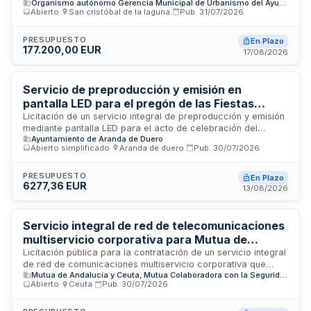
Organismo autónomo Gerencia Municipal de Urbanismo del Ayuntamiento de San Cristóbal de la Laguna
Urbanismo de La Laguna. El contrato comprende centralita
Abierto
·
San cristóbal de la laguna
·
Pub.
31/07/2026
virtual en la nube con telefonía IP, servicio de telefonía móvil
con tarifa plana nacional, líneas de acceso a Internet
redundante de alta disponibilidad mediante fibra óptica, y
PRESUPUESTO
En Plazo
177.200,00 EUR
soporte técnico continuo. Se requiere cumplimiento del
17/08/2026
Esquema Nacional de Seguridad en nivel medio y normativa
específica de telecomunicaciones y seguridad de redes.
Servicio de preproducción y emisión en
pantalla LED para el pregón de las Fiestas
Patronales del Ayuntamiento de Aranda de
Licitación de un servicio integral de preproducción y emisión
mediante pantalla LED para el acto de celebración del
Duero
Ayuntamiento de Aranda de Duero
pregón anunciador de las Fiestas Patronales del
Abierto simplificado
·
Aranda de duero
·
Pub.
30/07/2026
Ayuntamiento de Aranda de Duero. El servicio incluye
grabación en alta definición con múltiples cámaras,
tratamiento audiovisual profesional y entrega de copias en
PRESUPUESTO
En Plazo
6277,36 EUR
soporte digital. Se desarrollará en el ejercicio 2026 con
13/08/2026
posibilidad de prórroga anual.
Servicio integral de red de telecomunicaciones
multiservicio corporativa para Mutua de
Andalucía y de Ceuta
Licitación pública para la contratación de un servicio integral
de red de comunicaciones multiservicio corporativa que
Mutua de Andalucía y Ceuta, Mutua Colaboradora con la Seguridad Social nº 115
proporcione servicios de datos, telefonía IP,
Abierto
·
Ceuta
·
Pub.
30/07/2026
videoconferencia e imagen a los centros de Mutua de
Andalucía y de Ceuta. El contrato incluye