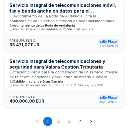
Servicio integral de telecomunicaciones móvil,
fija y banda ancha en datos para el
Ayuntamiento de La Roda de Andalucía
El Ayuntamiento de La Roda de Andalucía licita la
contratación de un servicio integral de telecomunicaciones
Ayuntamiento de La Roda de Andalucía
que incluye telefonía fija, centralita, telefonía móvil, banda
Abierto
·
La roda de andalucía
·
Pub.
28/07/2026
ancha en datos y servicios asociados, con suministro
accesorio de terminales móviles y equipamiento necesario.
El contrato se adjudicará mediante procedimiento abierto,
PRESUPUESTO
En Plazo
63.471,07 EUR
con una duración inicial de dos años y posibilidad de
27/08/2026
prórroga por otro período máximo de dos años. La
prestación garantiza la continuidad de las comunicaciones
municipales con responsabilidad única ante incidencias.
Servicio integral de telecomunicaciones y
seguridad para Valora Gestión Tributaria
Licitación pública para la contratación de un servicio integral
de telecomunicaciones y seguridad destinado a Valora
Cabildo Insular de Gran Canaria
Gestión Tributaria, organismo con sede en Las Palmas de
Abierto
·
Las palmas de gran canaria
·
Pub.
27/07/2026
Gran Canaria. El contrato comprende la provisión,
instalación, mantenimiento y gestión de infraestructuras de
telecomunicaciones, sistemas de comunicaciones
PRESUPUESTO
En Plazo
400.000,00 EUR
avanzadas y soluciones de seguridad física y electrónica
26/08/2026
necesarias para el funcionamiento operativo de la entidad. El
presupuesto estimado asciende a doscientos cuarenta mil
euros, e incluye tanto equipamiento como servicios de
soporte técnico y vigilancia integral.
1
2
3
4