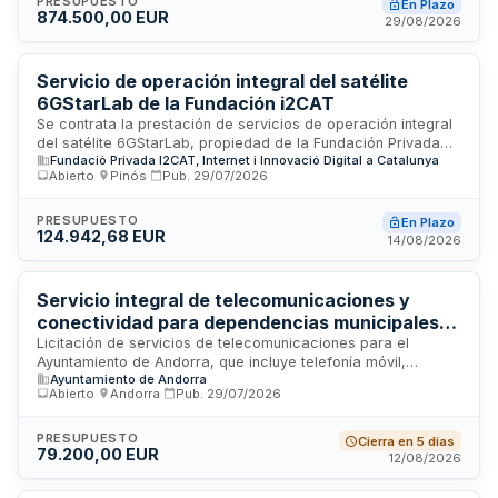
telecomunicaciones, colaboración, ciberseguridad y
PRESUPUESTO
En Plazo
874.500,00 EUR
mantenimiento sobre la infraestructura informática de la
29/08/2026
entidad. La duración del contrato es de veinticuatro meses,
con procedimiento abierto y licitación electrónica. La
adjudicación se realizará conforme a criterios objetivos y
Servicio de operación integral del satélite
subjetivos de valoración técnica y económica.
6GStarLab de la Fundación i2CAT
Se contrata la prestación de servicios de operación integral
del satélite 6GStarLab, propiedad de la Fundación Privada
Fundació Privada I2CAT, Internet i Innovació Digital a Catalunya
i2CAT. El contrato abarca las tareas de operación,
Abierto
·
Pinós
·
Pub.
29/07/2026
supervisión, control y soporte técnico del satélite en órbita,
incluyendo la planificación de contactos con estaciones de
tierra, envío de telecomandos, recepción y análisis de
PRESUPUESTO
En Plazo
124.942,68 EUR
telemetría, seguimiento del estado de salud, gestión del
14/08/2026
apuntamiento de la carga útil, detección y resolución de
anomalías, y transferencia segura de datos hacia la
Fundación. El objetivo principal es garantizar la operación
Servicio integral de telecomunicaciones y
segura, continuada y eficiente del satélite, maximizando su
conectividad para dependencias municipales
vida útil.
del Ayuntamiento de Andorra
Licitación de servicios de telecomunicaciones para el
Ayuntamiento de Andorra, que incluye telefonía móvil,
Ayuntamiento de Andorra
telefonía fija, acceso a internet y centralita virtual. Los
Abierto
·
Andorra
·
Pub.
29/07/2026
servicios se prestarán en todas las dependencias y edificios
municipales de la entidad. Se trata de un contrato de
servicios continuos dirigido a garantizar la conectividad y las
PRESUPUESTO
Cierra en 5 días
79.200,00 EUR
comunicaciones internas y externas de la administración
12/08/2026
local, permitiendo la operatividad de las diferentes áreas y
departamentos municipales.