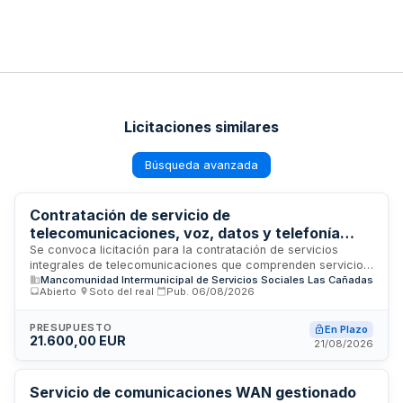
Licitaciones similares
Búsqueda avanzada
Contratación de servicio de
telecomunicaciones, voz, datos y telefonía
móvil para la Mancomunidad de Servicios
Se convoca licitación para la contratación de servicios
integrales de telecomunicaciones que comprenden servicio
Sociales Las Cañadas
Mancomunidad Intermunicipal de Servicios Sociales Las Cañadas
de voz, transmisión de datos y telefonía móvil para la
Abierto
·
Soto del real
·
Pub.
06/08/2026
Mancomunidad de Servicios Sociales Las Cañadas. El
contrato tiene una duración inicial de veinticuatro meses,
prorrogable por dos anualidades adicionales en modalidad
PRESUPUESTO
En Plazo
21.600,00 EUR
de doce meses cada una. Los servicios se prestarán
21/08/2026
conforme a las características técnicas especificadas en el
Pliego de Prescripciones Técnicas correspondiente,
incluyendo todos los gastos, tributos y tasas inherentes a la
Servicio de comunicaciones WAN gestionado
ejecución del contrato.