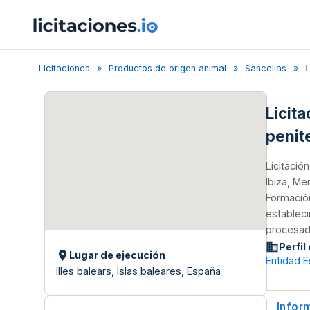
Licitaciones
Productos de origen animal
Sancellas
L
Licit
penit
Licitació
Ibiza, Me
Formación
estableci
procesad
Perfil
Lugar de ejecución
Entidad E
Illes balears, Islas baleares, España
Infor