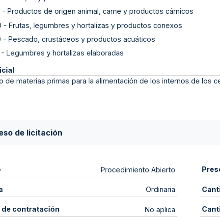
-
Productos de origen animal, carne y productos cárnicos
0
-
Frutas, legumbres y hortalizas y productos conexos
0
-
Pescado, crustáceos y productos acuáticos
-
Legumbres y hortalizas elaboradas
icial
o de materias primas para la alimentación de los internos de los c
so de licitación
o
Pres
Procedimiento Abierto
a
Cant
Ordinaria
 de contratación
Cant
No aplica