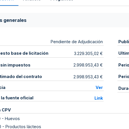
s generales
Publ
Pendiente de Adjudicación
sto base de licitación
Ulti
3.229.305,02 €
 sin impuestos
Peri
2.998.953,43 €
stimado del contrato
Peri
2.998.953,43 €
cia
Ver
Dura
 la fuente oficial
Link
s CPV
0
-
Huevos
0
-
Productos lácteos