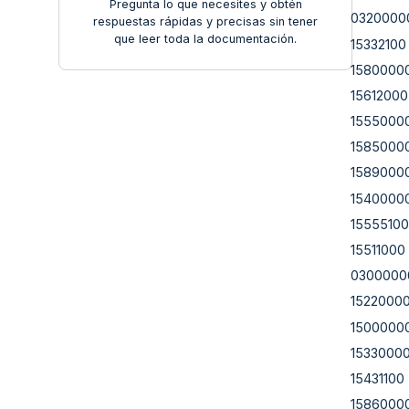
Pregunta lo que necesites y obtén
0320000
respuestas rápidas y precisas sin tener
que leer toda la documentación.
15332100
1580000
15612000
1555000
1585000
1589000
1540000
15555100
15511000
0300000
1522000
1500000
1533000
15431100
1586000