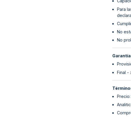
Capaci
Para l
declara
Cumplim
No esta
No proh
Garantía
Provisi
Final -
Términos
Precio
Analiti
Compro