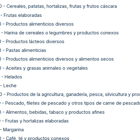
0
-
Cereales, patatas, hortalizas, frutas y frutos cáscara
-
Frutas elaboradas
0
-
Productos alimenticios diversos
-
Harina de cereales o legumbres y productos conexos
0
-
Productos lácteos diversos
0
-
Pastas alimenticias
0
-
Productos alimenticios diversos y alimentos secos
0
-
Aceites y grasas animales o vegetales
-
Helados
-
Leche
0
-
Productos de la agricultura, ganadería, pesca, silvicultura y pr
0
-
Pescado, filetes de pescado y otros tipos de carne de pesca
0
-
Alimentos, bebidas, tabaco y productos afines
0
-
Frutas y hortalizas elaboradas
-
Margarina
0
-
Café, té y productos conexos