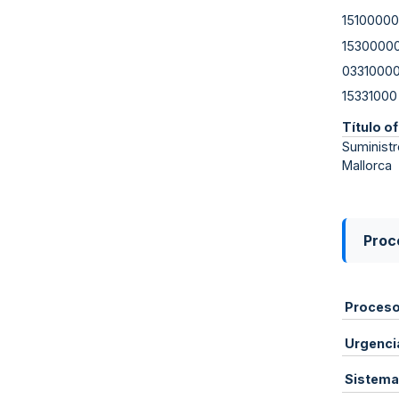
15100000
1530000
0331000
15331000
Título of
Suministr
Mallorca
Proce
Proces
Urgenci
Sistema