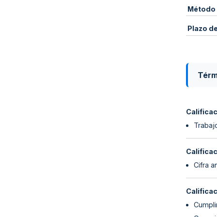
Método 
Plazo d
Térm
Califica
Trabaj
Califica
Cifra a
Califica
Cumpli