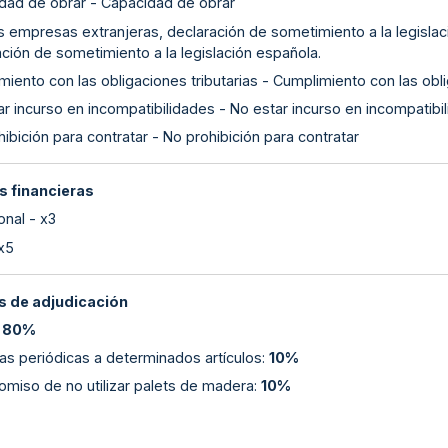
dad de obrar - Capacidad de obrar
as empresas extranjeras, declaración de sometimiento a la legislac
ción de sometimiento a la legislación española.
iento con las obligaciones tributarias - Cumplimiento con las obli
r incurso en incompatibilidades - No estar incurso en incompatibi
ibición para contratar - No prohibición para contratar
s financieras
onal - x3
 x5
 de adjudicación
:
80%
cas periódicas a determinados artículos
:
10%
miso de no utilizar palets de madera
:
10%