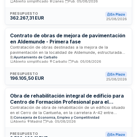
Abierto simplificado
·
Llanes
·
Pub.
05/08/2026
aprobado por la Administración, incluye todos los
documentos exigidos por la normativa de contratos del
sector público. El contratista será responsable de la correcta
PRESUPUESTO
En Plazo
362.267,31 EUR
ejecución de las prestaciones pactadas bajo supervisión de
25/08/2026
la dirección facultativa, con un período de garantía de un
año desde la recepción de las obras.
Contrato de obras de mejora de pavimentación
en Aldemunde - Primera fase
Contratación de obras destinadas a la mejora de la
pavimentación en la localidad de Aldemunde, estructurada
Ayuntamiento de Carballo
en formato de procedimiento simplificado conforme a la Ley
Abierto simplificado
·
Carballo
·
Pub.
05/08/2026
de Contratos del Sector Público. El proyecto incluye los
estudios de seguridad y salud, así como la gestión de
residuos de construcción y demolición conforme a la
PRESUPUESTO
En Plazo
196.105,50 EUR
normativa vigente. La ejecución se enmarca dentro de
25/08/2026
criterios transversales de sostenibilidad ambiental, laboral y
social.
Obra de rehabilitación integral de edificio para
Centro de Formación Profesional para el
Empleo en Fuenlabrada
Contratación de obra de rehabilitación de un edificio situado
en el Cerro de la Cantueña, en la carretera A-42 entre
Consejeria de Economía, Empleo y Competitividad
Madrid y Toledo, destinado a funcionar como Centro de
Abierto
·
Madrid
·
Pub.
05/08/2026
Formación Profesional para el Empleo. El proyecto contempla
la adaptación funcional de espacios, incluyendo posibles
modificaciones estructurales en zonas de talleres según las
PRESUPUESTO
En Plazo