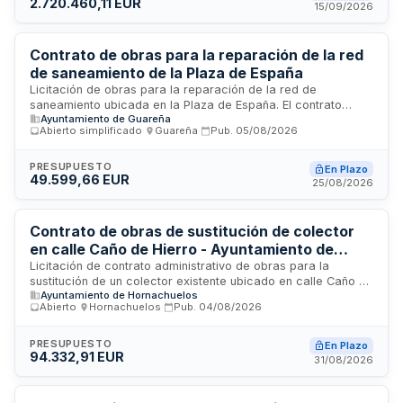
2.720.460,11 EUR
especialidades formativas a implantar, así como el
15/09/2026
cumplimiento de requisitos de sostenibilidad medioambiental,
tratamiento de residuos y gestión energética durante la
ejecución.
Contrato de obras para la reparación de la red
de saneamiento de la Plaza de España
Licitación de obras para la reparación de la red de
saneamiento ubicada en la Plaza de España. El contrato
Ayuntamiento de Guareña
incluye trabajos de saneamiento, tuberías de distribución de
Abierto simplificado
·
Guareña
·
Pub.
05/08/2026
agua y pavimentación de calles. Se ejecutará mediante
procedimiento abierto simplificado con varios criterios de
adjudicación. El presupuesto estimado es de 57.535,61 euros
PRESUPUESTO
En Plazo
49.599,66 EUR
con IVA incluido, y el plazo de ejecución es de cuarenta y
25/08/2026
cinco días desde la firma del acta de inicio de obras.
Contrato de obras de sustitución de colector
en calle Caño de Hierro - Ayuntamiento de
Hornachuelos
Licitación de contrato administrativo de obras para la
sustitución de un colector existente ubicado en calle Caño de
Ayuntamiento de Hornachuelos
Hierro del municipio de Hornachuelos en la provincia de
Abierto
·
Hornachuelos
·
Pub.
04/08/2026
Córdoba. El proyecto técnico que sustenta la actuación
define las prestaciones a ejecutar por el adjudicatario,
constituyendo una unidad funcional completa susceptible de
PRESUPUESTO
En Plazo
94.332,91 EUR
entrega al uso público. La adjudicación se realizará
31/08/2026
conforme a criterios de evaluación automática basados
exclusivamente en el precio.