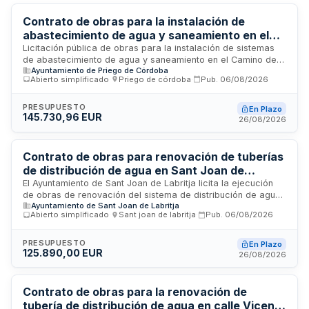
Contrato de obras para la instalación de
abastecimiento de agua y saneamiento en el
Camino de Quiroga de Priego de Córdoba
Licitación pública de obras para la instalación de sistemas
de abastecimiento de agua y saneamiento en el Camino de
Ayuntamiento de Priego de Córdoba
Quiroga, polígono 27 parcela 9022 de Priego de Córdoba. El
Abierto simplificado
·
Priego de córdoba
·
Pub.
06/08/2026
procedimiento es abierto simplificado con varios criterios de
adjudicación. El contrato se regirá por la Ley de Contratos
del Sector Público y su reglamentación. Los licitadores
PRESUPUESTO
En Plazo
145.730,96 EUR
deberán estar inscritos en el Registro Oficial de Licitadores y
26/08/2026
Empresas Clasificadas del Sector Público.
Contrato de obras para renovación de tuberías
de distribución de agua en Sant Joan de
Labritja
El Ayuntamiento de Sant Joan de Labritja licita la ejecución
de obras de renovación del sistema de distribución de agua
Ayuntamiento de Sant Joan de Labritja
potable en la Plaza España y Calle Mossèn Vicent Ferrer i
Abierto simplificado
·
Sant joan de labritja
·
Pub.
06/08/2026
Guasch, incluyendo actuaciones complementarias en la red
municipal de abastecimiento urbano. Los trabajos
comprenden excavación de zanjas, reemplazo de tuberías,
PRESUPUESTO
En Plazo
125.890,00 EUR
pavimentación y conexiones hidráulicas bajo una
26/08/2026
planificación única que garantiza la compatibilidad técnica y
continuidad del servicio público.
Contrato de obras para la renovación de
tubería de distribución de agua en calle Vicent