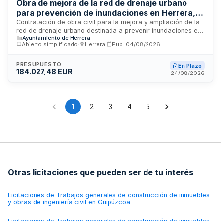
Obra de mejora de la red de drenaje urbano
para prevención de inundaciones en Herrera,
Sevilla
Contratación de obra civil para la mejora y ampliación de la
red de drenaje urbano destinada a prevenir inundaciones en
Ayuntamiento de Herrera
las vías públicas de Camino Los Negros y calle Séneca hasta
Abierto simplificado
·
Herrera
·
Pub.
04/08/2026
su confluencia con calle Rafael Alberti en el municipio de
Herrera, provincia de Sevilla. El proyecto incluye la ejecución
de trabajos de saneamiento e infraestructuras de drenaje
PRESUPUESTO
En Plazo
184.027,48 EUR
conforme a lo especificado en el proyecto técnico aprobado
24/08/2026
por la administración municipal.
1
2
3
4
5
Otras licitaciones que pueden ser de tu interés
Licitaciones de
Trabajos generales de construcción de inmuebles
y obras de ingeniería civil en Guipúzcoa
Licitaciones de
Trabajos generales de construcción de inmuebles