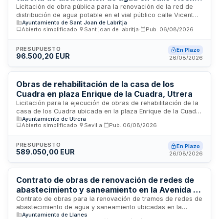
Serra y actuaciones complementarias en el
Licitación de obra pública para la renovación de la red de
distribución de agua potable en el vial público calle Vicent
sistema de abastecimiento urbano de Sant
Ayuntamiento de Sant Joan de Labritja
Serra, junto con actuaciones complementarias en el sistema
Miquel de Balansat
Abierto simplificado
·
Sant joan de labritja
·
Pub.
06/08/2026
de abastecimiento urbano de Sant Miquel de Balansat. El
Ayuntamiento contrata los trabajos de sustitución de tuberías,
excavación de zanjas y pavimentación asociada para
PRESUPUESTO
En Plazo
96.500,20 EUR
mejorar la infraestructura hidráulica municipal y garantizar el
26/08/2026
correcto funcionamiento del servicio público de
abastecimiento de agua.
Obras de rehabilitación de la casa de los
Cuadra en plaza Enrique de la Cuadra, Utrera
Licitación para la ejecución de obras de rehabilitación de la
casa de los Cuadra ubicada en la plaza Enrique de la Cuadra
Ayuntamiento de Utrera
número 8 de Utrera, Sevilla. El proyecto comprende la fase 0
Abierto simplificado
·
Sevilla
·
Pub.
06/08/2026
y fase 1 parcial de las actuaciones de rehabilitación del
inmueble, cofinanciado por la Diputación de Sevilla a través
del Programa de Cooperación General del Plan Provincial
PRESUPUESTO
En Plazo
589.050,00 EUR
Más Sevilla. Se regula el régimen de ejecución del contrato
26/08/2026
incluyendo condiciones de carácter social, ético y
medioambiental, así como prescripciones técnicas, de
seguridad y plazos de ejecución.
Contrato de obras de renovación de redes de
abastecimiento y saneamiento en la Avenida La
Concepción de Llanes
Contrato de obras para la renovación de tramos de redes de
abastecimiento de agua y saneamiento ubicadas en la
Ayuntamiento de Llanes
Avenida La Concepción del municipio de Llanes. El proyecto,