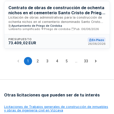
intervinientes.
Contrato de obras de construcción de ochenta
nichos en el cementerio Santo Cristo de Priego
de Córdoba
Licitación de obras administrativas para la construcción de
ochenta nichos en el cementerio denominado Santo Cristo
Ayuntamiento de Priego de Córdoba
ubicado en la ciudad de Priego de Córdoba. El contrato se
Abierto simplificado
·
Priego de córdoba
·
Pub.
06/08/2026
regirá por la Ley de Contratos del Sector Público y
comprende la ejecución completa de las prestaciones
conforme a las especificaciones técnicas del proyecto. Las
PRESUPUESTO
En Plazo
73.409,02 EUR
ofertas deben ajustarse al presupuesto base establecido,
26/08/2026
siendo automáticamente desechadas las que lo superen.
1
2
3
4
5
…
33
Otras licitaciones que pueden ser de tu interés
Licitaciones de
Trabajos generales de construcción de inmuebles
y obras de ingeniería civil en Vizcaya