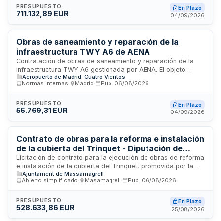
tabiquería, revestimientos de paramentos verticales y
PRESUPUESTO
En Plazo
711.132,89 EUR
horizontales, renovación de pavimentos, techos y acabados,
04/09/2026
así como reparación e instalaciones de la planta baja del
inmueble. El contrato se adjudica mediante procedimiento
abierto simplificado ordinario con evaluación de criterios
Obras de saneamiento y reparación de la
técnicos y económicos.
infraestructura TWY A6 de AENA
Contratación de obras de saneamiento y reparación de la
infraestructura TWY A6 gestionada por AENA. El objeto
Aeropuerto de Madrid-Cuatro Vientos
incluye labores de mantenimiento, reparación y mejora de
Normas internas
·
Madrid
·
Pub.
06/08/2026
instalaciones críticas. La ejecución requiere solvencia
técnica acreditada mediante clasificación administrativa o
experiencia verificable en trabajos similares. Se admite
PRESUPUESTO
En Plazo
55.769,31 EUR
subcontratación hasta el ochenta por ciento del presupuesto,
04/09/2026
excepto en tareas consideradas críticas, de las cuales no
las hay en este expediente.
Contrato de obras para la reforma e instalación
de la cubierta del Trinquet - Diputación de
Valencia
Licitación de contrato para la ejecución de obras de reforma
e instalación de la cubierta del Trinquet, promovida por la
Ajuntament de Massamagrell
Diputación de Valencia en el marco del Plan Abierto de
Abierto simplificado
·
Masamagrell
·
Pub.
06/08/2026
Inversiones. Las obras incluyen trabajos de techado y
cerramiento especializados, con una duración prevista de
siete meses y ejecución entre 2026 y 2027. El objeto se
PRESUPUESTO
En Plazo
528.633,86 EUR
adjudica en un único lote sin división, considerando la
25/08/2026
coordinación técnica necesaria entre los diferentes oficios