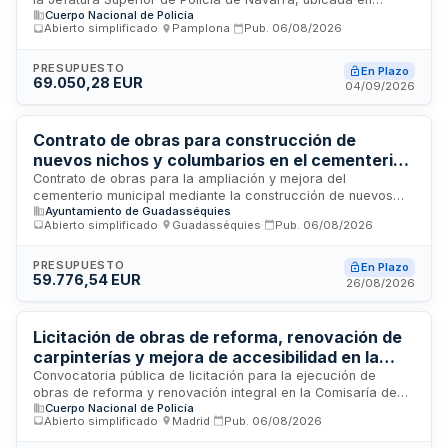
Cuerpo Nacional de Policía
Pamplona. El proyecto comprende la ejecución material de
Abierto simplificado
·
Pamplona
·
Pub.
06/08/2026
trabajos de mejora y actualización del sistema de
climatización y calefacción del edificio. Se trata de una obra
completa que constituye una unidad funcional susceptible de
PRESUPUESTO
En Plazo
69.050,28 EUR
entrega al uso general.
04/09/2026
Contrato de obras para construcción de
nuevos nichos y columbarios en el cementerio
municipal
Contrato de obras para la ampliación y mejora del
cementerio municipal mediante la construcción de nuevos
Ayuntamiento de Guadasséquies
nichos y columbarios. El proyecto, redactado por HAC90
Abierto simplificado
·
Guadasséquies
·
Pub.
06/08/2026
ARQUITECTES S.L.P., responde a la necesidad de aumentar
la capacidad disponible ante el estado de ocupación actual
de las instalaciones. Las obras mantienen la disposición y
PRESUPUESTO
En Plazo
59.776,54 EUR
características del cementerio existente, garantizando una
26/08/2026
solución integral que completa todos los elementos
necesarios para su funcionamiento y uso público.
Licitación de obras de reforma, renovación de
carpinterías y mejora de accesibilidad en la
Comisaría de Distrito Ciudad Lineal de Madrid
Convocatoria pública de licitación para la ejecución de
obras de reforma y renovación integral en la Comisaría de
Cuerpo Nacional de Policía
Distrito Ciudad Lineal de Madrid. Las obras comprenden la
Abierto simplificado
·
Madrid
·
Pub.
06/08/2026
sustitución de carpinterías exteriores, renovación de la
envolvente del edificio, mejora de accesibilidad, reforma de