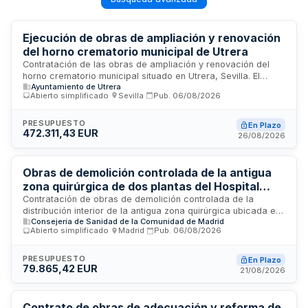
Ejecución de obras de ampliación y renovación
del horno crematorio municipal de Utrera
Contratación de las obras de ampliación y renovación del
horno crematorio municipal situado en Utrera, Sevilla. El
Ayuntamiento de Utrera
proyecto incluye la ejecución del proyecto básico y de
Abierto simplificado
·
Sevilla
·
Pub.
06/08/2026
ejecución financiado por la Diputación Provincial de Sevilla
mediante su Programa de Cooperación General Plan
Provincial Más Sevilla. La adjudicación se realizará mediante
PRESUPUESTO
En Plazo
472.311,43 EUR
procedimiento abierto simplificado con tramitación urgente.
26/08/2026
Obras de demolición controlada de la antigua
zona quirúrgica de dos plantas del Hospital
General Universitario Gregorio Marañón
Contratación de obras de demolición controlada de la
distribución interior de la antigua zona quirúrgica ubicada en
Consejería de Sanidad de la Comunidad de Madrid
las plantas primera y segunda del edificio Médico Quirúrgico
Abierto simplificado
·
Madrid
·
Pub.
06/08/2026
del Hospital General Universitario Gregorio Marañón. Los
trabajos incluyen la demolición completa de tabiquería e
instalaciones existentes, a excepción de las instalaciones
PRESUPUESTO
En Plazo
79.865,42 EUR
pasantes en uso, manteniendo el hospital operativo durante
21/08/2026
la ejecución. La empresa adjudicataria deberá retirar todo el
mobiliario en desuso, realizar la limpieza diaria, gestionar los
residuos y transportarlos a vertedero autorizado.
Contrato de obras de adecuación y reforma de