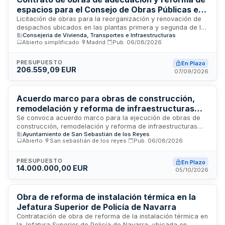
espacios para el Consejo de Obras Públicas en
la Sede Central del Ministerio de Transportes y
Licitación de obras para la reorganización y renovación de
despachos ubicados en las plantas primera y segunda de la
Movilidad Sostenible
Consejeria de Vivienda, Transportes e Infraestructuras
Sede Central del Ministerio de Transportes y Movilidad
Abierto simplificado
·
Madrid
·
Pub.
06/08/2026
Sostenible en Madrid. Las actuaciones incluyen reparación
de carpintería, sustitución de pavimentos y renovación de
instalaciones de climatización y electricidad, dirigidas a
PRESUPUESTO
En Plazo
206.559,09 EUR
satisfacer las nuevas necesidades del Consejo de Obras
07/09/2026
Públicas y mejorar el estado general de conservación de los
espacios.
Acuerdo marco para obras de construcción,
remodelación y reforma de infraestructuras
urbanas en San Sebastián de los Reyes
Se convoca acuerdo marco para la ejecución de obras de
construcción, remodelación y reforma de infraestructuras
Ayuntamiento de San Sebastián de los Reyes
urbanas en el municipio de San Sebastián de los Reyes. El
Abierto
·
San sebastián de los reyes
·
Pub.
06/08/2026
objeto incluye actuaciones en red semafórica,
acondicionamiento de vías públicas, asfaltado integral,
renovación de espacios públicos, mejora de accesos
PRESUPUESTO
En Plazo
14.000.000,00 EUR
viarios, colectores y depuradoras. La duración es de
05/10/2026
veinticuatro meses prorrogables hasta otros veinticuatro
meses adicionales. Los trabajos se valorarán conforme a los
precios unitarios del Cuadro de precios del año 2023 del
Obra de reforma de instalación térmica en la
Ayuntamiento de Madrid.
Jefatura Superior de Policía de Navarra
Contratación de obra de reforma de la instalación térmica en
la Jefatura Superior de Policía de Navarra, ubicada en