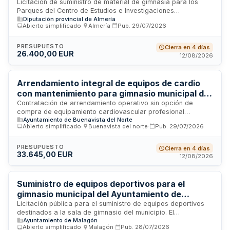
Licitación de suministro de material de gimnasia para los
Parques del Centro de Estudios e Investigaciones
Diputación provincial de Almería
Sociológicas del Levante Almeriense, enmarcado en el Plan
Abierto simplificado
·
Almería
·
Pub.
29/07/2026
de Actuación Integrado de Levante con cofinanciación FEDER
al 85% bajo el Programa Plurirregional de España 2021-2027.
El contrato incluye la entrega de equipamiento deportivo con
PRESUPUESTO
Cierra en 4 días
26.400,00 EUR
presupuesto máximo establecido y revisión de precios
12/08/2026
condicionada al cumplimiento de requisitos de ejecución.
Arrendamiento integral de equipos de cardio
con mantenimiento para gimnasio municipal de
Buenavista del Norte
Contratación de arrendamiento operativo sin opción de
compra de equipamiento cardiovascular profesional
Ayuntamiento de Buenavista del Norte
destinado al gimnasio de la piscina municipal. El
Abierto simplificado
·
Buenavista del norte
·
Pub.
29/07/2026
suministrador debe incluir transporte, instalación, puesta en
marcha, mantenimiento preventivo y correctivo, asistencia
técnica, sustitución de piezas y reposición de máquinas en
PRESUPUESTO
Cierra en 4 días
33.645,00 EUR
caso de avería irreparable, con respuesta a incidencias en
12/08/2026
plazo máximo de cuarenta y ocho horas. Abarca cintas de
correr, rodantes y máquinas elípticas con formación del
personal y entrega de manuales en español.
Suministro de equipos deportivos para el
gimnasio municipal del Ayuntamiento de
Malagón
Licitación pública para el suministro de equipos deportivos
destinados a la sala de gimnasio del municipio. El
Ayuntamiento de Malagón
Ayuntamiento de Malagón requiere garantizar el adecuado
Abierto simplificado
·
Malagón
·
Pub.
28/07/2026
funcionamiento, seguridad y calidad de sus instalaciones