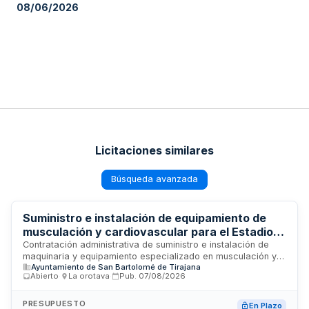
08/06/2026
Licitaciones similares
Búsqueda avanzada
Suministro e instalación de equipamiento de
musculación y cardiovascular para el Estadio
Municipal de Maspalomas
Contratación administrativa de suministro e instalación de
maquinaria y equipamiento especializado en musculación y
Ayuntamiento de San Bartolomé de Tirajana
entrenamiento cardiovascular destinado a las instalaciones
Abierto
·
La orotava
·
Pub.
07/08/2026
deportivas del Estadio Municipal de Maspalomas. El
procedimiento se sujeta a regulación armonizada mediante
tramitación abierta ordinaria, siendo adjudicado conforme a
PRESUPUESTO
En Plazo