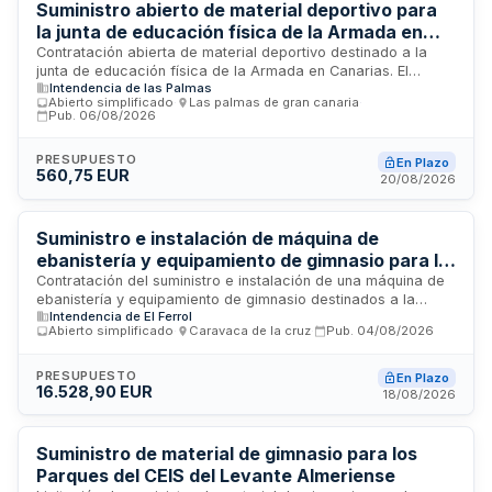
la población.
Suministro abierto de material deportivo para
la junta de educación física de la Armada en
Canarias
Contratación abierta de material deportivo destinado a la
junta de educación física de la Armada en Canarias. El
Intendencia de las Palmas
suministro incluye diversos artículos deportivos no
Abierto simplificado
·
Las palmas de gran canaria
·
catalogables previamente, cuya entrega se realizará bajo
Pub.
06/08/2026
condiciones INCOTERM DDP en el Arsenal de Las Palmas. El
contratista deberá proporcionar documentación técnica de
PRESUPUESTO
En Plazo
identificación conforme al Sistema OTAN de Catalogación y
560,75 EUR
20/08/2026
mantener actualizada la Lista Aprobada de Artículos de
Abastecimiento durante la ejecución y garantía del contrato.
Suministro e instalación de máquina de
ebanistería y equipamiento de gimnasio para la
Comandancia Naval de Vigo
Contratación del suministro e instalación de una máquina de
ebanistería y equipamiento de gimnasio destinados a la
Intendencia de El Ferrol
Comandancia Naval de Vigo. El contratista será responsable
Abierto simplificado
·
Caravaca de la cruz
·
Pub.
04/08/2026
del transporte, entrega, instalación y manipulación del
material en la ubicación especificada, debiendo completar
todas las prestaciones dentro del plazo máximo establecido.
PRESUPUESTO
En Plazo
16.528,90 EUR
Los materiales suministrados deberán ser originales del
18/08/2026
fabricante y cumplir con la legislación vigente para su
comercialización.
Suministro de material de gimnasio para los
Parques del CEIS del Levante Almeriense