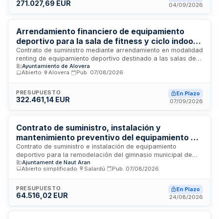
271.027,69 EUR
criterio de mejor relación calidad-precio. La entidad
04/09/2026
licitadora es un municipio que actúa en el ejercicio de sus
competencias en materia de gestión de instalaciones
deportivas e infraestructuras públicas.
Arrendamiento financiero de equipamiento
deportivo para la sala de fitness y ciclo indoor
del Polideportivo Municipal La Dehesa mediante
Contrato de suministro mediante arrendamiento en modalidad
renting de equipamiento deportivo destinado a las salas de
renting
Ayuntamiento de Alovera
fitness y ciclo indoor del Polideportivo Municipal La Dehesa.
Abierto
·
Alovera
·
Pub.
07/08/2026
El suministro incluye la entrega, instalación, puesta en
marcha, mantenimiento integral, transporte, seguros y
formación del equipamiento deportivo y sus accesorios. Se
PRESUPUESTO
En Plazo
322.461,14 EUR
trata de un contrato plurianual administrativo de naturaleza
07/09/2026
de arrendamiento financiero, regulado conforme a la Ley de
Contratos del Sector Público, que será licitado mediante
procedimiento abierto.
Contrato de suministro, instalación y
mantenimiento preventivo del equipamiento del
gimnasio municipal de Gessa en Naut Arán
Contrato de suministro e instalación de equipamiento
deportivo para la remodelación del gimnasio municipal de
Ajuntament de Naut Aran
Gessa, situado en Naut Arán. Incluye transporte, montaje,
Abierto simplificado
·
Salardú
·
Pub.
07/08/2026
instalación, puesta en funcionamiento, retirada de material
existente y pavimento actual, así como servicio de
mantenimiento preventivo durante cuatro años con cuatro
PRESUPUESTO
En Plazo
64.516,02 EUR
visitas anuales. El proyecto tiene por objeto modernizar las
24/08/2026
instalaciones municipales, incrementar la seguridad de los
usuarios y adaptar el servicio a las necesidades actuales de