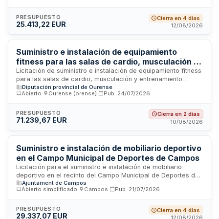
deportivas municipales mediante la adquisición de
maquinaria y equipamiento especializado. El contrato incluye
PRESUPUESTO
Cierra en 4 días
25.413,22 EUR
la entrega, instalación, formación técnica al personal
12/08/2026
municipal y servicio de postventa con atención técnica en un
plazo máximo de veinticuatro horas laborables ante
cualquier incidencia.
Suministro e instalación de equipamiento
fitness para las salas de cardio, musculación y
entrenamiento híbrido del Pazo de los Deportes
Licitación de suministro e instalación de equipamiento fitness
para las salas de cardio, musculación y entrenamiento
Paco Paz de Ourense
Diputación provincial de Ourense
híbrido del Pazo de los Deportes Paco Paz de Ourense. El
Abierto
·
Ourense (orense)
·
Pub.
24/07/2026
contrato comprende la adquisición de máquinas con
tapicería ignífuga, antibacteriana e impermeable, transporte,
descarga, montaje e instalación en las instalaciones
PRESUPUESTO
Cierra en 2 días
71.239,67 EUR
deportivas, así como formación básica presencial de tres
10/08/2026
horas para el personal designado por la administración
contratante. El plazo máximo de ejecución se establece en
cuarenta y cinco días naturales desde la formalización del
Suministro e instalación de mobiliario deportivo
contrato.
en el Campo Municipal de Deportes de Campos
Licitación para el suministro e instalación de mobiliario
deportivo en el recinto del Campo Municipal de Deportes de
Ajuntament de Campos
Campos. El contratista adjudicatario deberá ejecutar los
Abierto simplificado
·
Campos
·
Pub.
21/07/2026
trabajos de acuerdo con la memoria valorada y normativa
técnica vigente, garantizando la capacidad legal, técnica,
organitzativa y profesional necesaria. Los trabajos se
PRESUPUESTO
Cierra en 4 días
29.337,07 EUR
entregarán completamente acabados, en correcto estado
12/08/2026