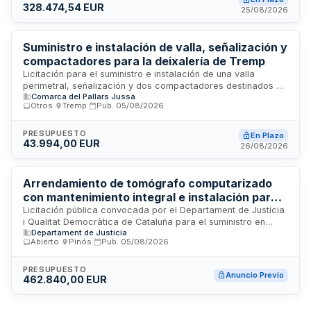
328.474,54 EUR
subvenciones de la Diputación de Barcelona destinadas a
25/08/2026
este proyecto específico de mejora de infraestructura
deportiva municipal.
Suministro e instalación de valla, señalización y
compactadores para la deixalería de Tremp
Licitación para el suministro e instalación de una valla
perimetral, señalización y dos compactadores destinados a
Comarca del Pallars Jussà
la deixalería municipal de Tremp. El contrato se estructura en
Otros
·
Tremp
·
Pub.
05/08/2026
tres lotes diferenciados y se enmarca en la convocatoria de
subvenciones para implantación de deixaleries de la Agencia
de Residuos de Catalunya. La adjudicación se realizará
PRESUPUESTO
En Plazo
43.994,00 EUR
mediante procedimiento abierto simplificado sumario
26/08/2026
atendiendo al criterio de mejor relación calidad-precio.
Arrendamiento de tomógrafo computarizado
con mantenimiento integral e instalación para
centro forense en Barcelona
Licitación pública convocada por el Departament de Justícia
i Qualitat Democràtica de Cataluña para el suministro en
Departament de Justícia
régimen de arrendamiento sin opción de compra de un
Abierto
·
Pinós
·
Pub.
05/08/2026
equipo de tomografía computarizada de última generación,
incluyendo servicio de mantenimiento integral y garantía
técnica. El contrato comprende además la ejecución de
PRESUPUESTO
Anuncio Previo
462.840,00 EUR
obras de adecuación y preparación de la sala de radiología
del Centro de Patología Forense en Barcelona y l'Hospitalet
de Llobregat, dependiente del Instituto de Medicina Legal y