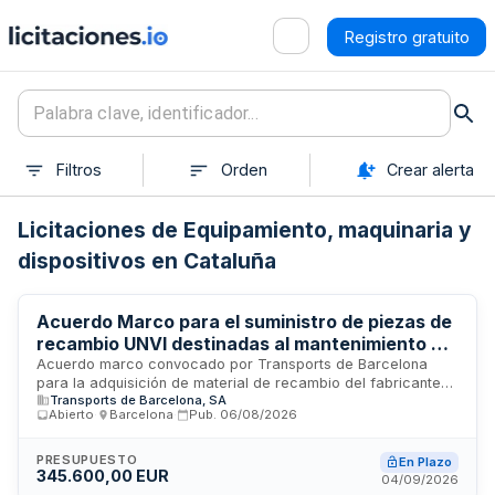
Registro gratuito
Filtros
Orden
Crear alerta
Licitaciones de Equipamiento, maquinaria y
dispositivos en Cataluña
Acuerdo Marco para el suministro de piezas de
recambio UNVI destinadas al mantenimiento de
la flota de autobuses de Transports de
Acuerdo marco convocado por Transports de Barcelona
para la adquisición de material de recambio del fabricante
Barcelona
Transports de Barcelona, SA
UNVI, destinado al mantenimiento de la flota de vehículos en
Abierto
·
Barcelona
·
Pub.
06/08/2026
centros, departamentos y talleres. Se estructura mediante
contratos basados adjudicados conforme a las cantidades
comprometidas, con procedimientos especiales para
PRESUPUESTO
En Plazo
345.600,00 EUR
suministros urgentes derivados de inmovilizaciones de
04/09/2026