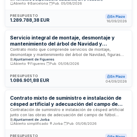
Abierto
·
Barcelona
·
Pub.
05/08/2026
internacionales celebradas en Alemania durante 2027. Los
servicios incluyen la provisión de personal especializado,
equipos, materiales y herramientas necesarios, así como el
PRESUPUESTO
En Plazo
1.289.788,38 EUR
suministro de energía eléctrica y agua en los puntos
16/09/2026
habilitados, garantizando la ejecución eficiente y coordinada
con los objetivos de promoción comercial establecidos.
Servicio integral de montaje, desmontaje y
mantenimiento del árbol de Navidad y
alumbrado navideño tipo Dalí con suministro en
Contrato mixto que comprende servicios de montaje,
desmontaje y mantenimiento del árbol de Navidad, figuras
alquiler de figuras y luces LED - Ayuntamiento
Ajuntament de Figueres
tipo Dalí y alumbrado navideño LED, así como el suministro en
de Figueres
Abierto
·
Figueres
·
Pub.
05/08/2026
régimen de alquiler y conservación de estas figuras y luces
durante la campaña navideña de la ciudad de Figueres. El
contrato se estructura en tres lotes que incluyen
PRESUPUESTO
En Plazo
1.086.901,88 EUR
prestaciones de montaje, desmontaje, mantenimiento
04/09/2026
preventivo y correctivo, además del alquiler anual de
materiales navideños. Se trata de un contrato regido por las
normas aplicables a servicios según la Ley de Contratos del
Contrato mixto de suministro e instalación de
Sector Público.
césped artificial y adecuación del campo de
fútbol municipal de Jorba
Contratación de suministro e instalación de césped artificial
junto con las obras de adecuación del campo de fútbol
Ajuntament de Jorba
municipal ubicado en Jorba. El proyecto, redactado por
Abierto simplificado
·
Jorba
·
Pub.
05/08/2026
ingeniero técnico agrícola, incluye la ejecución de
prestaciones mixtas de suministro y obra, siendo la
prestación principal la de obras. La financiación proviene de
PRESUPUESTO
En Plazo