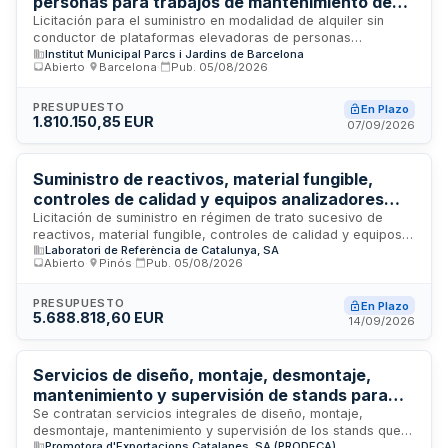
personas para trabajos de mantenimiento de
áreas verdes del Instituto Municipal de Parques
Licitación para el suministro en modalidad de alquiler sin
conductor de plataformas elevadoras de personas
y Jardines de Barcelona
Institut Municipal Parcs i Jardins de Barcelona
destinadas a la ejecución de trabajos en arbolado viario y
Abierto
·
Barcelona
·
Pub.
05/08/2026
zonas verdes municipales del Instituto Municipal de Parques
y Jardines de Barcelona. El contrato incorpora criterios de
contratación pública sostenible con medidas sociales,
PRESUPUESTO
En Plazo
1.810.150,85 EUR
incluyendo valoración del precio máximo del 35 por ciento,
07/09/2026
requisitos de eficiencia social y mantenimiento de
condiciones laborales durante la vigencia del contrato.
Suministro de reactivos, material fungible,
controles de calidad y equipos analizadores
para determinaciones de hemostasia en
Licitación de suministro en régimen de trato sucesivo de
reactivos, material fungible, controles de calidad y equipos
laboratorios de la red DIBI - Laboratori de
Laboratori de Referència de Catalunya, SA
analizadores, incluyendo su mantenimiento, destinados a la
Referència de Catalunya
Abierto
·
Pinós
·
Pub.
05/08/2026
realización de determinaciones de hemostasia en los
laboratorios de la red DIBI del Laboratori de Referència de
Catalunya. El contrato se rige por la Ley 9/2017 de Contratos
PRESUPUESTO
En Plazo
5.688.818,60 EUR
del Sector Público y las cantidades estimadas están sujetas
14/09/2026
a variaciones según las necesidades del laboratorio.
Servicios de diseño, montaje, desmontaje,
mantenimiento y supervisión de stands para
Pabellones de Cataluña en ferias
Se contratan servicios integrales de diseño, montaje,
desmontaje, mantenimiento y supervisión de los stands que
internacionales
Promotora d'Exportacions Catalanes, SA (PRODECA)
conforman los Pabellones de Cataluña en siete ferias