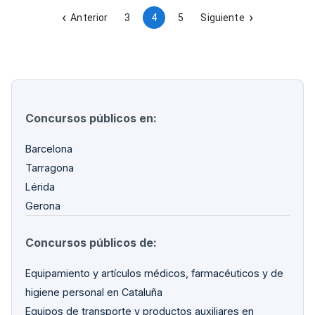
Ciencias Forenses de Cataluña. El importe de la licitación
asciende a 462.840 euros.
Anterior
3
4
5
Siguiente
Concursos públicos en:
Barcelona
Tarragona
Lérida
Gerona
Concursos públicos de:
Equipamiento y artículos médicos, farmacéuticos y de
higiene personal en Cataluña
Equipos de transporte y productos auxiliares en