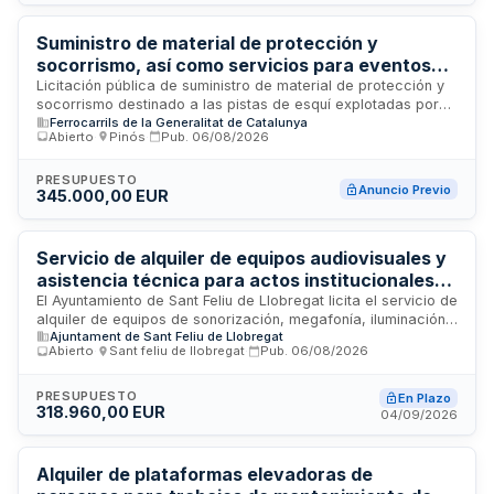
vehículos. El control de calidad corre a cargo del servicio
correspondiente del Magatzem Central de TMB.
Suministro de material de protección y
socorrismo, así como servicios para eventos
deportivos en estaciones de esquí de FGC
Licitación pública de suministro de material de protección y
socorrismo destinado a las pistas de esquí explotadas por
Turismo
Ferrocarrils de la Generalitat de Catalunya
Ferrocarrils de la Generalitat de Catalunya. El contrato
Abierto
·
Pinós
·
Pub.
06/08/2026
incluye el suministro de equipos de seguridad, protección y
materiales de socorrismo, así como la prestación de
servicios de asistencia sanitaria y rescate durante la
PRESUPUESTO
Anuncio Previo
345.000,00 EUR
celebración de eventos y actividades deportivas en las
estaciones de esquí. Los trabajos se desarrollarán en las
infraestructuras de FGC Turismo, con una duración
determinada y un presupuesto de referencia de 287.500
Servicio de alquiler de equipos audiovisuales y
euros. Esta contratación busca garantizar la seguridad y el
asistencia técnica para actos institucionales
bienestar de los visitantes y deportistas en las estaciones de
del Ayuntamiento de Sant Feliu de Llobregat
El Ayuntamiento de Sant Feliu de Llobregat licita el servicio de
montaña.
alquiler de equipos de sonorización, megafonía, iluminación,
Ajuntament de Sant Feliu de Llobregat
proyección audiovisual y complementos asociados, junto con
Abierto
·
Sant feliu de llobregat
·
Pub.
06/08/2026
asistencia técnica especializada para la realización de
actos institucionales, festivos, culturales y sociales. El
contrato incluye suministro de material, personal técnico
PRESUPUESTO
En Plazo
318.960,00 EUR
cualificado, transporte, montaje, desmontaje, vigilancia y
04/09/2026
mantenimiento de equipos en espacios municipales como la
Sala Iberia y el Auditori del Palau Falguera, cubriendo una
estimación superior a ciento veinte servicios anuales en
Alquiler de plataformas elevadoras de
diversos emplazamientos de la ciudad.