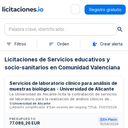
Registro gratuito
Filtros
Orden
Crear alerta
Licitaciones de Servicios educativos y
socio-sanitarios en Comunidad Valenciana
Servicios de laboratorio clínico para análisis de
muestras biológicas - Universidad de Alicante
La Universidad de Alicante licita la contratación de servicios
de laboratorio para la realización de análisis clínicos de
Universidad de Alicante
muestras biológicas. El servicio abarca análisis en las áreas
Abierto simplificado
·
San vicente del raspeig
·
Pub.
31/07/2026
de hematología, bioquímica, microbiología, parasitología,
inmunología, citogenética, diagnóstico molecular, toxicología
y anatomía patológica, en las fases preanalítica, analítica y
PRESUPUESTO
En Plazo
77.086,26 EUR
postanalítica. El pago se realizará de forma mensual a través
15/09/2026