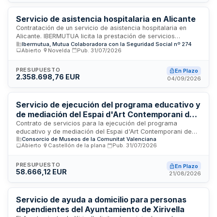
del portal de facturación electrónica FACe, con excepción
de facturas con base imponible inferior a 500 euros en
determinadas condiciones.
Servicio de asistencia hospitalaria en Alicante
Contratación de un servicio de asistencia hospitalaria en
Alicante. IBERMUTUA licita la prestación de servicios
Ibermutua, Mutua Colaboradora con la Seguridad Social nº 274
sanitarios hospitalarios para trabajadores de empresas
Abierto
·
Novelda
·
Pub.
31/07/2026
asociadas a mutuas colaboradoras con la Seguridad Social
y otras entidades con las que tenga acuerdos de
colaboración. El contrato incluye condiciones especiales de
PRESUPUESTO
En Plazo
2.358.698,76 EUR
ejecución de carácter social, medioambiental y laboral, con
04/09/2026
obligación de emplear trabajadores fijos en un porcentaje
mínimo y gestionar adecuadamente los residuos generados.
Servicio de ejecución del programa educativo y
de mediación del Espai d'Art Contemporani de
Castelló
Contrato de servicios para la ejecución del programa
educativo y de mediación del Espai d'Art Contemporani de
Consorcio de Museos de la Comunitat Valenciana
Castelló. El procedimiento de adjudicación es abierto
Abierto
·
Castellón de la plana
·
Pub.
31/07/2026
conforme a la Ley 9/2017 de Contratos del Sector Público. El
contrato se somete al régimen jurídico establecido en la
legislación de contratación pública, requiriendo que los
PRESUPUESTO
En Plazo
58.666,12 EUR
licitadores acrediten su capacidad, solvencia y ausencia de
21/08/2026
prohibiciones para contratar. Los oferentes deberán contar
con la habilitación empresarial o profesional necesaria para
la realización de las prestaciones educativas y de mediación
Servicio de ayuda a domicilio para personas
que constituyen el objeto del contrato.
dependientes del Ayuntamiento de Xirivella