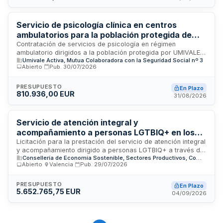
dos años, con posibilidad de prórroga por dos años
adicionales, garantizando la continuidad del servicio y la
optimización de recursos públicos.
Servicio de psicología clínica en centros
ambulatorios para la población protegida de
UMIVALE Activa
Contratación de servicios de psicología en régimen
ambulatorio dirigidos a la población protegida por UMIVALE
Umivale Activa, Mutua Colaboradora con la Seguridad Social nº 3
Activa, Mutua Colaboradora con la Seguridad Social número
Abierto
·
Pub.
30/07/2026
3, así como a trabajadores autónomos adheridos. El servicio
se prestará en los centros ubicados en Castellón de la Plana,
Melilla, Requena y Sueca, atendiendo la demanda de
PRESUPUESTO
En Plazo
810.936,00 EUR
atención psicológica especializada a través de consultas
31/08/2026
externas. La adjudicación incluye la cobertura completa de
prestaciones psicológicas clínicas para la población
beneficiaria en las localidades indicadas.
Servicio de atención integral y
acompañamiento a personas LGTBIQ+ en los
Centros Iris de Castellón, Valencia y Alicante
Licitación para la prestación del servicio de atención integral
y acompañamiento dirigido a personas LGTBIQ+ a través de
Consellería de Economía Sostenible, Sectores Productivos, Comercio y Trabajo
los Centros Iris ubicados en Castellón, Valencia y Alicante. El
Abierto
·
Valencia
·
Pub.
29/07/2026
servicio es promovido por la Vicepresidencia Primera y
Conselleria de Vivienda, Empleo, Juventud e Igualdad de la
Comunidad Valenciana. La contratación busca garantizar una
PRESUPUESTO
En Plazo
5.652.765,75 EUR
atención especializada, integral y de calidad que aborde las
04/09/2026
necesidades específicas de la población LGTBIQ+,
proporcionando acompañamiento profesional en materia de
orientación, asesoramiento y apoyo social en los tres