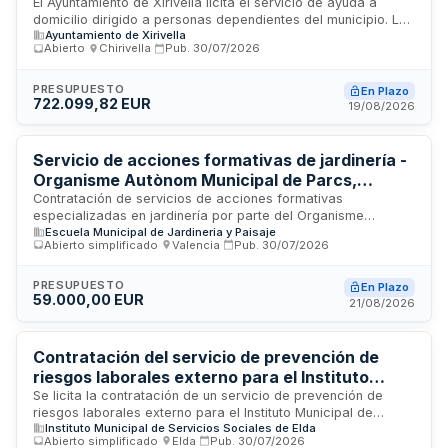
El Ayuntamiento de Xirivella licita el servicio de ayuda a
domicilio dirigido a personas dependientes del municipio. La
Ayuntamiento de Xirivella
prestación será ejecutada por personal titulado y cualificado
Abierto
·
Chirivella
·
Pub.
30/07/2026
que realizará las tareas de asistencia personal en el
domicilio de los usuarios. El contrato se adjudicará mediante
procedimiento abierto y se configura por precios unitarios,
PRESUPUESTO
En Plazo
722.099,82 EUR
sujeto a supervisión y control municipal para garantizar la
19/08/2026
calidad y cumplimiento de las condiciones establecidas.
Servicio de acciones formativas de jardinería -
Organisme Autònom Municipal de Parcs,
Jardins i Biodiversitat Urbana
Contratación de servicios de acciones formativas
especializadas en jardinería por parte del Organisme
Escuela Municipal de Jardineria y Paisaje
Autònom Municipal de Parcs, Jardins i Biodiversitat Urbana. El
Abierto simplificado
·
Valencia
·
Pub.
30/07/2026
contrato se tramita mediante procedimiento abierto
simplificado abreviado conforme a la Ley de Contratos del
Sector Público. La prestación incluye las actividades
PRESUPUESTO
En Plazo
59.000,00 EUR
formativas descritas en el anexo técnico, con duración y
21/08/2026
alcance establecidos según las necesidades administrativas
del organismo contratante.
Contratación del servicio de prevención de
riesgos laborales externo para el Instituto
Municipal de Servicios Sociales de Elda
Se licita la contratación de un servicio de prevención de
riesgos laborales externo para el Instituto Municipal de
Instituto Municipal de Servicios Sociales de Elda
Servicios Sociales de Elda. El servicio incluye las disciplinas
Abierto simplificado
·
Elda
·
Pub.
30/07/2026
de seguridad en el trabajo, higiene industrial, ergonomía,