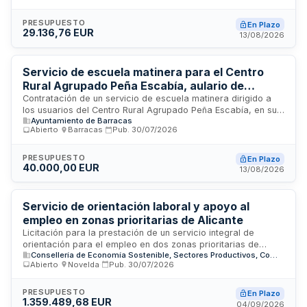
psicosociología aplicada y vigilancia de la salud. La duración
inicial del contrato es de dos años, prorrogable por otros
PRESUPUESTO
En Plazo
29.136,76 EUR
dos años adicionales, mediante procedimiento abierto
13/08/2026
simplificado abreviado.
Servicio de escuela matinera para el Centro
Rural Agrupado Peña Escabía, aulario de
Barracas
Contratación de un servicio de escuela matinera dirigido a
los usuarios del Centro Rural Agrupado Peña Escabía, en su
Ayuntamiento de Barracas
aulario ubicado en Barracas. El adjudicatario deberá prestar
Abierto
·
Barracas
·
Pub.
30/07/2026
actividades complementarias de educación en horario
matinal, suministrando todo el material fungible necesario y
garantizando la calidad del servicio mediante personal
PRESUPUESTO
En Plazo
40.000,00 EUR
cualificado. La remuneración se realizará mensualmente
13/08/2026
según facturas que acrediten los trabajos efectivamente
realizados.
Servicio de orientación laboral y apoyo al
empleo en zonas prioritarias de Alicante
Licitación para la prestación de un servicio integral de
orientación para el empleo en dos zonas prioritarias de
Consellería de Economía Sostenible, Sectores Productivos, Comercio y Trabajo
Alicante: Entre Castillos y Zona Norte. El servicio, a cargo de
Abierto
·
Novelda
·
Pub.
30/07/2026
la Agencia Local de Desarrollo Económico y Social del
Ayuntamiento de Alicante, incluye orientación a
desempleados, asesoramiento a emprendedores, mediación
PRESUPUESTO
En Plazo
1.359.489,68 EUR
laboral y prospección de empresas. La duración inicial es de
04/09/2026