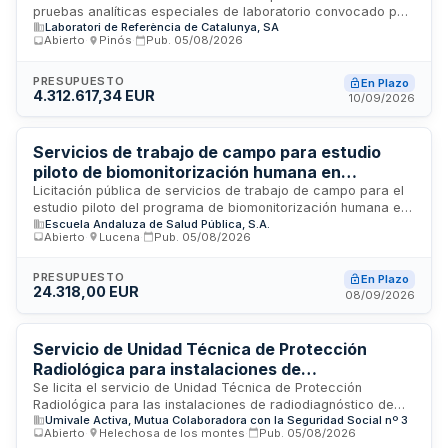
pruebas analíticas especiales de laboratorio convocado por
Laboratori de Referència de Catalunya, SA
el Laboratorio de Referencia de Cataluña, Sociedad
Abierto
·
Pinós
·
Pub.
05/08/2026
Anónima. El contrato incluye el cumplimiento de requisitos de
sistemas de información, ciberseguridad, protección de
datos e interoperabilidad definidos por el organismo
PRESUPUESTO
En Plazo
4.312.617,34 EUR
contratante y organismos competentes. El adjudicatario
10/09/2026
deberá designar interlocutores para la coordinación con la
dirección del laboratorio y la ejecución del servicio
conforme a lo establecido en el pliego de prescripciones
Servicios de trabajo de campo para estudio
técnicas.
piloto de biomonitorización humana en
Andalucía - Escuela Andaluza de Salud Pública
Licitación pública de servicios de trabajo de campo para el
estudio piloto del programa de biomonitorización humana en
Escuela Andaluza de Salud Pública, S.A.
Andalucía, convocada por la Escuela Andaluza de Salud
Abierto
·
Lucena
·
Pub.
05/08/2026
Pública, S.A. El contrato comprende la ejecución de
actividades de recopilación de datos, muestreo y trabajo de
campo necesarios para desarrollar este programa de
PRESUPUESTO
En Plazo
24.318,00 EUR
monitorización de exposición a sustancias químicas en la
08/09/2026
población andaluza. Los servicios incluyen las tareas
operativas de terreno requeridas para la implementación del
estudio piloto.
Servicio de Unidad Técnica de Protección
Radiológica para instalaciones de
radiodiagnóstico de Umivale Activa
Se licita el servicio de Unidad Técnica de Protección
Radiológica para las instalaciones de radiodiagnóstico de
Umivale Activa, Mutua Colaboradora con la Seguridad Social nº 3
Umivale Activa, mutua colaboradora con la Seguridad Social.
Abierto
·
Helechosa de los montes
·
Pub.
05/08/2026
El servicio incluye todas las actuaciones ordinarias