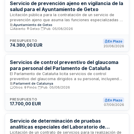
hospitalarias.
Servicio de prevención ajeno en vigilancia de la
salud para el Ayuntamiento de Getxo
Licitación pública para la contratación de un servicio de
prevención ajeno que asuma las funciones especializadas en
Ayuntamiento de Getxo
vigilancia de la salud del personal del Ayuntamiento de
Abierto
·
Getxo
·
Pub.
05/08/2026
Getxo. El servicio incluye la realización de reconocimientos
médicos, evaluaciones de salud, vigilancia epidemiológica y
seguimiento sanitario de los trabajadores municipales,
PRESUPUESTO
En Plazo
74.380,00 EUR
conforme a la normativa de prevención de riesgos laborales.
20/08/2026
La prestación se desarrollará bajo la supervisión de
profesionales sanitarios cualificados que garanticen el
cumplimiento de las obligaciones legales en materia de salud
Servicios de control preventivo del glaucoma
laboral.
para personal del Parlamento de Cataluña
El Parlamento de Cataluña licita servicios de control
preventivo del glaucoma dirigidos a su personal, incluyendo
Parlament de Catalunya
revisiones oftalmológicas, pruebas complementarias de
Otros
·
Pinós
·
Pub.
05/08/2026
diagnóstico y refracción óptica. El contrato abarca las
campañas preventivas de los años 2026 y 2027, con
prestaciones que se determinarán durante la ejecución
PRESUPUESTO
En Plazo
17.700,00 EUR
conforme a las necesidades reales. Se incluyen formación
07/09/2026
en prevención de riesgos laborales, desplazamientos del
personal especializado y verificación del cumplimiento de
requisitos técnicos.
Servicio de determinación de pruebas
analíticas especiales del Laboratorio de
Referencia de Cataluña
Licitación de un contrato de servicios para la realización de