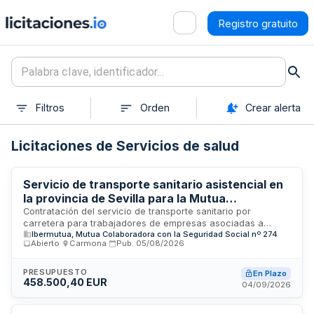
Registro gratuito
Filtros
Orden
Crear alerta
Licitaciones de Servicios de salud
Servicio de transporte sanitario asistencial en
la provincia de Sevilla para la Mutua
IBERMUTUA
Contratación del servicio de transporte sanitario por
carretera para trabajadores de empresas asociadas a
Ibermutua, Mutua Colaboradora con la Seguridad Social nº 274
IBERMUTUA Mutua Colaboradora con la Seguridad Social y
Abierto
·
Carmona
·
Pub.
05/08/2026
trabajadores autónomos adheridos en la provincia de Sevilla.
El servicio comprende ambulancias asistenciales de soporte
vital básico y transporte colectivo no urgente, con dotación
PRESUPUESTO
En Plazo
458.500,40 EUR
de personal y vehículos equipados según normativa vigente.
04/09/2026
Se incluyen traslados esporádicos y recurrentes a consultas
médicas, pruebas diagnósticas, ingresos y altas