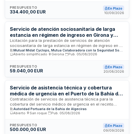
necesarias para garantizar el cumplimiento de las
obligaciones de protección radiológica, abarcando costes
PRESUPUESTO
En Plazo
334.400,00 EUR
de personal técnico, desplazamientos, equipos de medida,
10/09/2026
materiales y elaboración de informes y documentación
técnica requerida conforme a la normativa vigente.
Servicio de atención sociosanitaria de larga
estancia en régimen de ingreso en Girona y
área de influencia
Licitación para la prestación de servicios de atención
sociosanitaria de larga estancia en régimen de ingreso en el
Mutual Midat Cyclops, Mutua Colaboradora con la Seguridad Social nº 1
ámbito territorial de Girona y su área de influencia. El
Abierto simplificado
·
Gerona
·
Pub.
05/08/2026
contrato, de naturaleza privada, se adjudica mediante
procedimiento abierto simplificado abreviado conforme a la
Ley de Contratos del Sector Público. La empresa
PRESUPUESTO
En Plazo
59.040,00 EUR
adjudicataria será responsable de la calidad técnica de las
20/08/2026
prestaciones y actividades realizadas, así como de
proporcionar personal uniformado e identificado. Se exigen
requerimientos técnicos y personales especificados en el
Servicio de asistencia técnica y cobertura
Pliego de Prescripciones Técnicas, siendo obligatorio su
médica de urgencia en el Puerto de la Bahía de
cumplimiento bajo pena de exclusión del proceso de
Algeciras
Contratación de servicios de asistencia técnica para la
valoración.
cobertura del servicio médico de urgencia en el recinto
Autoridad Portuaria de la Bahía de Algeciras
portuario de la Bahía de Algeciras. La Autoridad Portuaria
Abierto
·
San roque
·
Pub.
05/08/2026
licita este contrato de servicios bajo procedimiento abierto
para garantizar la atención sanitaria de emergencia en el
puerto, que desarrolla una actividad incesante y de gran
PRESUPUESTO
En Plazo
500.000,00 EUR
intensidad. El contrato se rige por el Real Decreto-ley 3/2020
09/09/2026