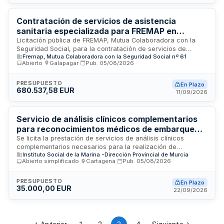
sobre contratación pública en sectores excluidos y alcanza
un valor estimado igual o superior a 432.000 euros.
Contratación de servicios de asistencia
sanitaria especializada para FREMAP en
Castilla y León, Cataluña y Extremadura
Licitación pública de FREMAP, Mutua Colaboradora con la
Seguridad Social, para la contratación de servicios de
Fremap, Mutua Colaboradora con la Seguridad Social nº 61
asistencia sanitaria especializada en las comunidades
Abierto
·
Galapagar
·
Pub.
05/08/2026
autónomas de Castilla y León, Cataluña y Extremadura. El
contrato se estructura en múltiples lotes temáticos por
especialidades médicas y ubicaciones geográficas, con
PRESUPUESTO
En Plazo
680.537,58 EUR
duración inicial de treinta y seis meses más posibles
11/09/2026
prórrogas y modificaciones. Se trata de un contrato de
naturaleza privada sometido a normativa de contratación
pública, que incluye criterios de ejecución de carácter social
Servicio de análisis clínicos complementarios
y medioambiental.
para reconocimientos médicos de embarque
marítimo del Instituto Social de la Marina en
Se licita la prestación de servicios de análisis clínicos
complementarios necesarios para la realización de
Cartagena
Instituto Social de la Marina -Dirección Provincial de Murcia
reconocimientos médicos de embarque marítimo llevados a
Abierto simplificado
·
Cartagena
·
Pub.
05/08/2026
cabo por el Instituto Social de la Marina en su delegación de
Cartagena. El Instituto Social de la Marina requiere la
contratación de una empresa especializada para ejecutar
PRESUPUESTO
En Plazo
35.000,00 EUR
estas prestaciones analíticas durante el período de vigencia
22/09/2026
del contrato. Los trabajos se realizarán conforme a las
prescripciones técnicas establecidas y los requisitos
regulatorios aplicables a centros sanitarios autorizados.