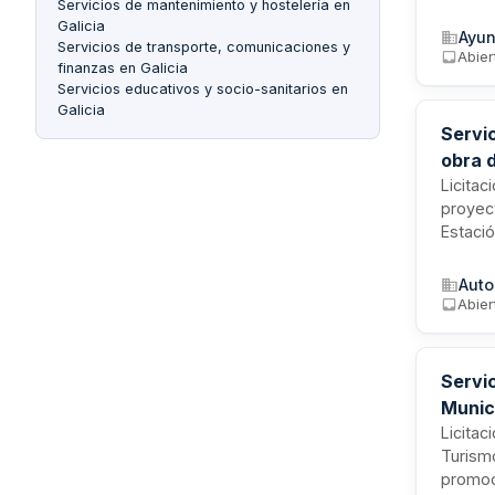
Servicios de mantenimiento y hostelería en
entrega
Galicia
subvenc
Ayun
Servicios de transporte, comunicaciones y
aportac
Abier
finanzas en Galicia
Servicios educativos y socio-sanitarios en
Galicia
Servi
obra d
de Vi
Licitac
proyect
Estació
constru
Autorid
Auto
una dur
Abier
Servic
Munic
Licitac
Turismo
promoci