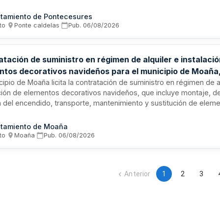
ia, siendo un contrato sujeto a regulación armonizada. La adjudicac
 a un único criterio de adjudicación. El suministro incluye potenci
tamiento de Pontecesures
 indexado a OMIE pass-through, determinado según las necesidad
to
·
Ponte caldelas
·
Pub.
06/08/2026
io durante el período de duración contractual.
tación de suministro en régimen de alquiler e instalaci
ntos decorativos navideños para el municipio de Moaña,
je, desmontaje y gestión integral
cipio de Moaña licita la contratación de suministro en régimen de a
ación de elementos decorativos navideños, que incluye montaje, 
n del encendido, transporte, mantenimiento y sustitución de elem
. La empresa adjudicataria debe disponer de recursos humanos, té
ales necesarios, contar con personal coordinador responsable de l
tamiento de Moaña
 con la normativa de seguridad laboral, realizando revisiones peri
to
·
Moaña
·
Pub.
06/08/2026
zar el correcto funcionamiento de la instalación.
Anterior
1
2
3