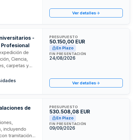
uipamiento
Ver detalles
iversitarios -
PRESUPUESTO
50.150,00 EUR
 Profesional
En Plazo
 expedición de
FIN PRESENTACIÓN
24/08/2026
ción, Ciencia,
es, carpetas y
rtificados de
presión del
sidades
Ver detalles
ntratante.
talaciones de
PRESUPUESTO
530.508,08 EUR
En Plazo
ciones,
FIN PRESENTACIÓN
09/09/2026
, incluyendo
con tramitación