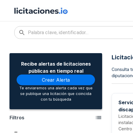
Licitac
Recibe alertas de licitaciones
Consulta t
públicas en tiempo real
diputacion
Crear Alerta
Te enviaremos una alerta cada vez que
se publique una licitación que coincida
con tu búsqueda
Servi
discap
Licitac
Filtros
instala
Centro 