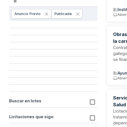
Direcci
Mayore
Inst
sanitar
Anuncio Previo
Publicada
Abier
instala
Obras
la ca
Contrat
gallego
se fin
Fondo E
Agrari
Ayun
compet
Abier
y salud
Servic
Buscar en lotes
Salud 
Licitac
Licitaciones que sigo
tratami
dependi