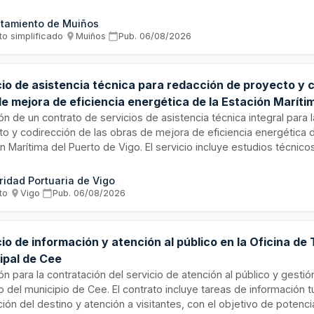
rá antes del 20 de octubre de 2026. La contratación se financiar
ión de la Dirección Xeral de Administración Local de la Xunta de G
tamiento de Muiños
ión municipal.
to simplificado
·
Muiños
·
Pub.
06/08/2026
cio de asistencia técnica para redacción de proyecto y 
e mejora de eficiencia energética de la Estación Maríti
go
ión de un contrato de servicios de asistencia técnica integral para 
o y codirección de las obras de mejora de eficiencia energética de
n Marítima del Puerto de Vigo. El servicio incluye estudios técnicos
ctivos y económicos, así como la supervisión de la ejecución de l
ad Portuaria de Vigo licita este servicio por insuficiencia de medi
ridad Portuaria de Vigo
ación prevista de catorce meses a partir de enero de dos mil veint
to
·
Vigo
·
Pub.
06/08/2026
io de información y atención al público en la Oficina de
ipal de Cee
ión para la contratación del servicio de atención al público y gestió
 del municipio de Cee. El contrato incluye tareas de información tu
ón del destino y atención a visitantes, con el objetivo de potenci