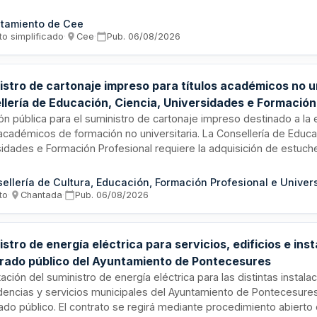
El Concello de Cee proporcionará las instalaciones, mobiliario y eq
io para la prestación del servicio.
tamiento de Cee
to simplificado
·
Cee
·
Pub.
06/08/2026
stro de cartonaje impreso para títulos académicos no un
llería de Educación, Ciencia, Universidades e Formación
ión pública para el suministro de cartonaje impreso destinado a la
 académicos de formación no universitaria. La Consellería de Educa
idades e Formación Profesional requiere la adquisición de estuch
al de presentación impresos personalizados para los diplomas y ce
gramas formativos. El contrato incluye el diseño, fabricación e im
ellería de Cultura, Educación, Formación Profesional e Univer
je según especificaciones técnicas definidas por el organismo co
to
·
Chantada
·
Pub.
06/08/2026
stro de energía eléctrica para servicios, edificios e ins
rado público del Ayuntamiento de Pontecesures
ación del suministro de energía eléctrica para las distintas instala
encias y servicios municipales del Ayuntamiento de Pontecesures
do público. El contrato se regirá mediante procedimiento abierto 