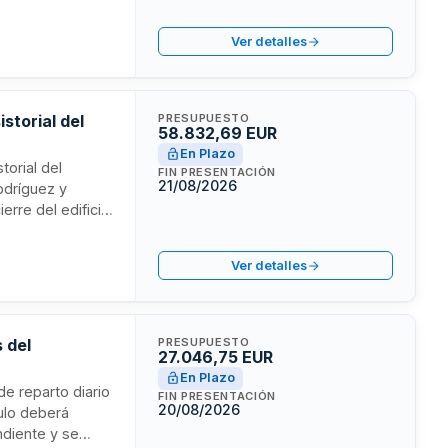
final conforme a
al para garantizar
Ver detalles
 riesgos
al vigente.
storial del
PRESUPUESTO
58.832,69 EUR
En Plazo
torial del
FIN PRESENTACIÓN
21/08/2026
odríguez y
erre del edificio
mplificado con
sto es de cuatro
Ver detalles
 del
PRESUPUESTO
27.046,75 EUR
En Plazo
de reparto diario
FIN PRESENTACIÓN
20/08/2026
ulo deberá
ndiente y se