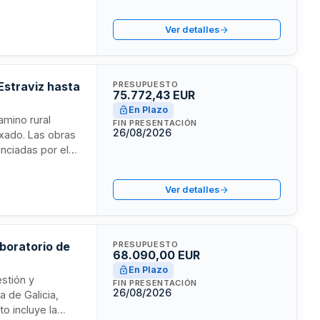
tituto de
za de edificios
Ver detalles
de estas
año cerebral.
Estraviz hasta
PRESUPUESTO
75.772,43 EUR
En Plazo
amino rural
FIN PRESENTACIÓN
26/08/2026
oxado. Las obras
nciadas por el
co de la Política
simplificado sin
Ver detalles
ios de seguridad
aboratorio de
PRESUPUESTO
68.090,00 EUR
En Plazo
estión y
FIN PRESENTACIÓN
26/08/2026
a de Galicia,
o incluye la