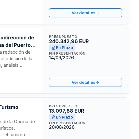
á mediante
alicia y
Ver detalles
codirección de
PRESUPUESTO
240.342,96 EUR
ma del Puerto
En Plazo
la redacción del
FIN PRESENTACIÓN
14/09/2026
l edificio de la
, análisis
as obras. La
os propios, con
Ver detalles
iséis.
 Turismo
PRESUPUESTO
13.097,88 EUR
En Plazo
n de la Oficina de
FIN PRESENTACIÓN
20/08/2026
rística,
ar el turismo