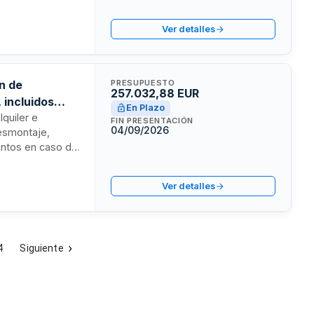
ión se realizará
a y energía con
Ver detalles
es reales del
ón de
PRESUPUESTO
257.032,88 EUR
 incluidos
En Plazo
lquiler e
FIN PRESENTACIÓN
04/09/2026
desmontaje,
entos en caso de
cnicos y
a supervisión y
Ver detalles
ódicas para
4
Siguiente