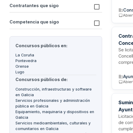
retirad
Contratantes que sigo
la norm
Cons
la corr
Abier
ambien
Competencia que sigo
Contra
Conce
Concursos públicos en:
Se lici
La Coruña
Concel
Pontevedra
compren
Orense
consist
Lugo
varios 
Ayun
Concursos públicos de:
meses
Abier
Construcción, infraestructuras y software
en Galicia
Servicios profesionales y administración
Sumin
pública en Galicia
Ayunt
Equipamiento, maquinaria y dispositivos en
Licitac
Galicia
de com
Servicios medioambientales, culturales y
cumplir
comunitarios en Galicia