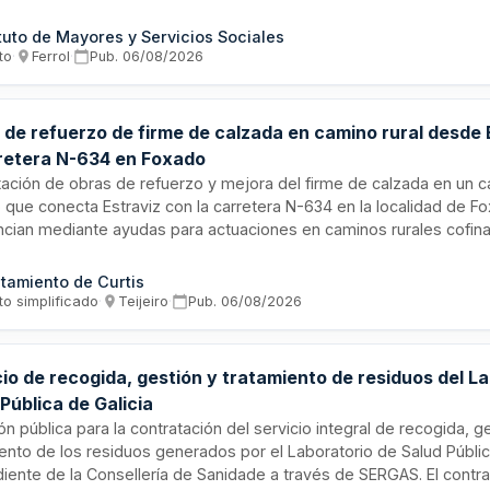
ón Territorial del IMSERSO junto con el Centro Base en Ceuta. El Ins
s y Servicios Sociales requiere empresas especializadas en limpie
ituto de Mayores y Servicios Sociales
ios y de servicios sociales para garantizar la higiene y salubridad 
to
·
Ferrol
·
Pub.
06/08/2026
ciones destinadas a la atención de personas con discapacidad y d
 de refuerzo de firme de calzada en camino rural desde 
rretera N-634 en Foxado
ación de obras de refuerzo y mejora del firme de calzada en un c
 que conecta Estraviz con la carretera N-634 en la localidad de F
ancian mediante ayudas para actuaciones en caminos rurales cofina
uropeo Agrícola de Desarrollo Rural en el marco del Plan Estratégi
a Común 2023-2027. El contrato se tramita mediante procedimiento 
tamiento de Curtis
encia, incluyendo la ejecución según proyecto técnico con estud
to simplificado
·
Teijeiro
·
Pub.
06/08/2026
 y gestión de residuos de construcción.
io de recogida, gestión y tratamiento de residuos del L
Pública de Galicia
ión pública para la contratación del servicio integral de recogida, g
ento de los residuos generados por el Laboratorio de Salud Públic
ente de la Consellería de Sanidade a través de SERGAS. El contrat