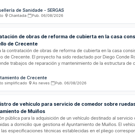
a periódica de residuos, su clasificación, transporte y disposición 
ativa ambiental y sanitaria aplicable. Se trata de un servicio esenci
ellería de Sanidade - SERGAS
ecta gestión de desechos sanitarios y de laboratorio, minimizando
to
·
Chantada
·
Pub.
06/08/2026
tales y cumpliendo con la legislación de protección medioambient
tación de obras de reforma de cubierta en la casa consi
llo de Crecente
ta la contratación de obras de reforma de cubierta en la casa consis
lo de Crecente. El proyecto ha sido redactado por Diego Conde R
de trabajos de reparación y mantenimiento de la estructura de ci
orial. El contrato se adjudicará mediante procedimiento abierto si
criterios de adjudicación automáticos. El plazo de ejecución previ
tamiento de Crecente
.
to simplificado
·
As neves
·
Pub.
06/08/2026
istro de vehículo para servicio de comedor sobre ruedas
amiento de Muiños
ión pública para la adquisición de un vehículo destinado al servicio 
idas a domicilio que gestiona el Ayuntamiento de Muiños. El vehíc
 las especificaciones técnicas establecidas en el pliego correspo