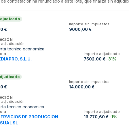
 de contratación ha renunciado a este lote, que finaliza sin adjudic
djudicado
Importe sin impuestos
0 €
9000,00 €
ACIÓN
 adjudicación
erta tecnico economica
o a
Importe adjudicado
DIAPRO, S.L.U.
7502,00 €
-31%
djudicado
Importe sin impuestos
0 €
14.000,00 €
ACIÓN
 adjudicación
erta tecnico economica
o a
Importe adjudicado
SERVICIOS DE PRODUCCION
16.770,60 €
-1%
SUAL SL