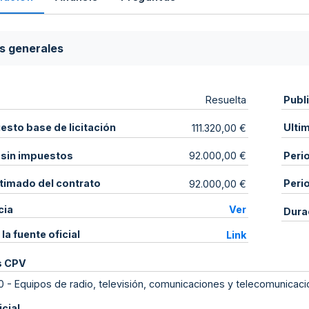
s generales
Publ
Resuelta
sto base de licitación
Ulti
111.320,00 €
 sin impuestos
Peri
92.000,00 €
stimado del contrato
Peri
92.000,00 €
cia
Ver
Dura
 la fuente oficial
Link
s CPV
0
-
Equipos de radio, televisión, comunicaciones y telecomunica
icial