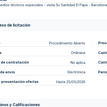
medios técnicos especiales - visita Su Santidad El Papa - Barcelon
so de licitación
o
Pres
Procedimiento Abierto
a
Cant
Ordinaria
 de contratación
Cant
No aplica
de envío
Perí
Electrónica
e presentación ofertas
Hasta 25/05/2026
inos y Calificaciones