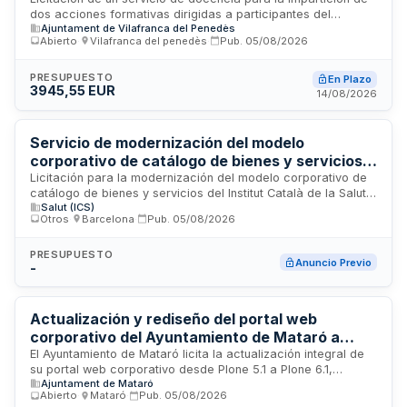
conflictos y gestión del estrés - Ajuntament de
dos acciones formativas dirigidas a participantes del
Vilafranca del Penedès
Ajuntament de Vilafranca del Penedès
Programa Trabajo y Formación del Servicio Público de
Abierto
·
Vilafranca del penedès
·
Pub.
05/08/2026
Ocupación de Cataluña. Las acciones comprenden
mediación y resolución de conflictos con una duración de 35
horas, y detección, prevención y gestión del estrés con 40
PRESUPUESTO
En Plazo
3945,55 EUR
horas de formación. El servicio es convocado por el
14/08/2026
Ajuntament de Vilafranca del Penedès como organismo
licítador responsable de la prestación educativa a través de
docentes cualificados.
Servicio de modernización del modelo
corporativo de catálogo de bienes y servicios
del Institut Català de la Salut
Licitación para la modernización del modelo corporativo de
catálogo de bienes y servicios del Institut Català de la Salut
Salut (ICS)
(ICS), organismo sanitario público catalán. El contrato busca
Otros
·
Barcelona
·
Pub.
05/08/2026
actualizar y optimizar la gestión centralizada del catálogo de
productos y servicios utilizados por la institución, mejorando
procesos, eficiencia operativa y gobernanza en la
PRESUPUESTO
Anuncio Previo
-
administración de recursos. Se ejecutará en Barcelona, sede
del organismo, con el objetivo de implementar soluciones
innovadoras que faciliten la clasificación, organización y
acceso a los recursos disponibles en el sistema sanitario
Actualización y rediseño del portal web
catalán.
corporativo del Ayuntamiento de Mataró a
Plone 6.1 con nuevas funcionalidades,
El Ayuntamiento de Mataró licita la actualización integral de
su portal web corporativo desde Plone 5.1 a Plone 6.1,
mantenimiento y alojamiento en la nube
Ajuntament de Mataró
incluyendo migración completa de datos, rediseño conforme
Abierto
·
Mataró
·
Pub.
05/08/2026
a criterios de accesibilidad y usabilidad con enfoque Mobile