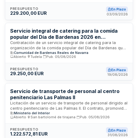
First, implementación de nuevas funcionalidades, migración
de infraestructura a entorno cloud, y servicios de
PRESUPUESTO
En Plazo
229.200,00 EUR
mantenimiento preventivo, correctivo y evolutivo con soporte
03/09/2026
técnico continuo durante veinticuatro horas.
Servicio integral de catering para la comida
popular del Día de Bardenas 2026 en
Carcastillo
Contratación de un servicio integral de catering para la
organización de la comida popular del Día de Bardenas que
Comunidad de Bardenas Reales de Navarra
se celebrará en el municipio de Carcastillo, Navarra. El
Abierto
·
Tudela
·
Pub.
05/08/2026
servicio incluye elaboración y suministro de menú, montaje y
desmontaje de infraestructura, provisión de mobiliario y
menaje, servicio de camareros, coordinación del evento,
PRESUPUESTO
En Plazo
29.250,00 EUR
cumplimiento normativo sanitario y gestión de residuos.
19/08/2026
Servicio de transporte de personal al centro
penitenciario Las Palmas II
Licitación de un servicio de transporte de personal dirigido al
centro penitenciario de Las Palmas II. El contrato, promovido
Ministerio del Interior
por la Subdirección General de Planificación y Gestión
Abierto
·
San bartolomé de tirajana
·
Pub.
05/08/2026
Económica, comprende el desplazamiento regular de
trabajadores y personal hacia la instalación penitenciaria. El
servicio incluye la gestión integral del transporte,
PRESUPUESTO
En Plazo
1.222.572,81 EUR
garantizando la puntualidad y seguridad en los
31/08/2026