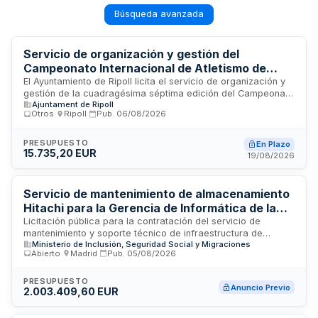
Búsqueda avanzada
Servicio de organización y gestión del
Campeonato Internacional de Atletismo de
Fondo del Ripollès 2026 - Ayuntamiento de
El Ayuntamiento de Ripoll licita el servicio de organización y
gestión de la cuadragésima séptima edición del Campeonato
Ripoll
Ajuntament de Ripoll
Internacional de Atletismo de Fondo del Ripollès, que
Otros
·
Ripoll
·
Pub.
06/08/2026
comprende tres pruebas de running: media maratón de
veintiuno kilómetros, carrera de diez kilómetros y prueba de
cinco kilómetros. El adjudicatario será responsable de la
PRESUPUESTO
En Plazo
15.735,20 EUR
gestión integral del evento, incluyendo inscripciones,
19/08/2026
promoción, cobertura sanitaria, coordinación con el
ayuntamiento, seguridad, control de voluntarios y puntos de
avituallamiento, así como la comunicación mediante web y
Servicio de mantenimiento de almacenamiento
correo electrónico a participantes.
Hitachi para la Gerencia de Informática de la
Seguridad Social
Licitación pública para la contratación del servicio de
mantenimiento y soporte técnico de infraestructura de
Ministerio de Inclusión, Seguridad Social y Migraciones
almacenamiento de datos Hitachi. El servicio será prestado a
Abierto
·
Madrid
·
Pub.
05/08/2026
la Gerencia de Informática de la Seguridad Social,
organismo responsable de la gestión de sistemas
informáticos de la Seguridad Social española. El contrato
PRESUPUESTO
Anuncio Previo
2.003.409,60 EUR
incluye el mantenimiento preventivo y correctivo, asistencia
técnica y garantía de disponibilidad del sistema de
almacenamiento durante el período de vigencia del acuerdo.