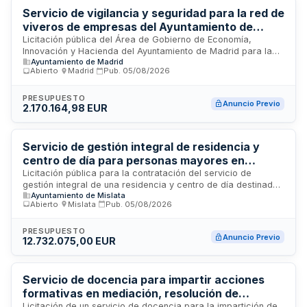
La ubicación del servicio es Madrid.
Servicio de vigilancia y seguridad para la red de
viveros de empresas del Ayuntamiento de
Madrid
Licitación pública del Área de Gobierno de Economía,
Innovación y Hacienda del Ayuntamiento de Madrid para la
Ayuntamiento de Madrid
contratación del servicio de vigilancia y seguridad de los
Abierto
·
Madrid
·
Pub.
05/08/2026
edificios que integran la red de viveros de empresas
municipales. El contrato abarca las labores de vigilancia,
protección y seguridad física de las instalaciones destinadas
PRESUPUESTO
Anuncio Previo
2.170.164,98 EUR
al alojamiento temporal de empresas emergentes y
emprendedores. El servicio se prestará en los diversos
centros y edificios que conforman esta red municipal de
apoyo al emprendimiento ubicados en Madrid.
Servicio de gestión integral de residencia y
centro de día para personas mayores en
Mislata
Licitación pública para la contratación del servicio de
gestión integral de una residencia y centro de día destinados
Ayuntamiento de Mislata
a la atención de personas mayores en Mislata. El
Abierto
·
Mislata
·
Pub.
05/08/2026
Ayuntamiento de Mislata, a través de su Junta de Gobierno
Local, licita este servicio que comprende la administración,
operación y mantenimiento de las instalaciones, así como la
PRESUPUESTO
Anuncio Previo
12.732.075,00 EUR
prestación de servicios asistenciales, sanitarios y de
cuidado personalizado a los usuarios. El servicio incluye
gestión de personal, servicios de comedor, limpieza,
mantenimiento de instalaciones y programas de atención
Servicio de docencia para impartir acciones
sociosanitaria dirigidos a mejorar la calidad de vida de los
formativas en mediación, resolución de
residentes.
Licitación de un servicio de docencia para la impartición de