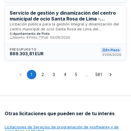
desplazamientos. El presupuesto estimado para este
contrato de servicios asciende a cantidad significativa,
reflejando la envergadura y continuidad del servicio
Servicio de gestión y dinamización del centro
requerido para el funcionamiento diario de la infraestructura
municipal de ocio Santa Rosa de Lima -
penitenciaria.
Ayuntamiento de Pinto
Licitación pública para la gestión integral y dinamización del
centro municipal de ocio Santa Rosa de Lima del
Ayuntamiento de Pinto
Ayuntamiento de Pinto en Madrid. El contrato incluye la
Abierto
·
Pinto
·
Pub.
05/08/2026
prestación de servicios de programación, organización y
coordinación de actividades de ocio, entretenimiento y
animación sociocultural dirigidas a los usuarios del centro. El
PRESUPUESTO
En Plazo
869.303,81 EUR
organismo contratante es la Junta de Gobierno del
31/08/2026
Ayuntamiento de Pinto, siendo el importe del contrato de
377.958,18 euros. Se busca garantizar la oferta de servicios
recreativos y de ocupación del tiempo libre para los vecinos
municipales mediante una gestión eficaz y profesional del
1
2
3
4
5
…
581
equipamiento público.
Otras licitaciones que pueden ser de tu interés
Licitaciones de
Servicios de programación de «software» y de