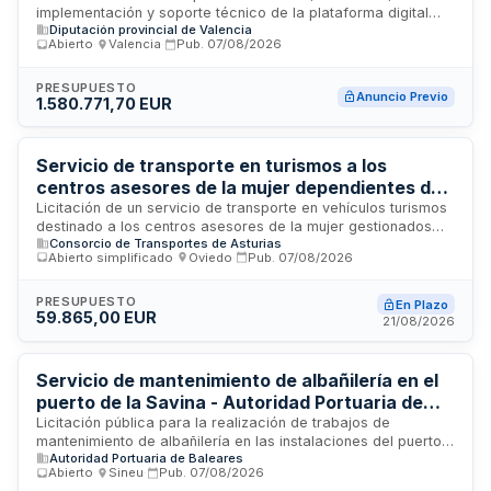
implementación y soporte técnico de la plataforma digital
para la Diputación de Valencia
Diputación provincial de Valencia
'Connecta València', dirigida a impulsar la transformación
Abierto
·
Valencia
·
Pub.
07/08/2026
digital, sostenible e innovadora del sector turístico en la
provincia de Valencia. El proyecto busca consolidar un
territorio turístico inteligente mediante soluciones
PRESUPUESTO
Anuncio Previo
1.580.771,70 EUR
tecnológicas adaptadas a las necesidades específicas de la
Diputación Provincial. Los servicios incluyen el ciclo
completo de desarrollo, desde la arquitectura y
programación hasta la implementación, integración de
Servicio de transporte en turismos a los
sistemas y soporte operativo continuo de la plataforma.
centros asesores de la mujer dependientes de
la Dirección General de Igualdad del Principado
Licitación de un servicio de transporte en vehículos turismos
destinado a los centros asesores de la mujer gestionados
de Asturias
Consorcio de Transportes de Asturias
por la Dirección General de Igualdad del Principado de
Abierto simplificado
·
Oviedo
·
Pub.
07/08/2026
Asturias. El contrato incluye la prestación de servicios de
desplazamiento para usuarias y personal de estos centros,
con requisitos de solvencia económica y técnica para las
PRESUPUESTO
En Plazo
59.865,00 EUR
empresas licitadoras, así como obligaciones de
21/08/2026
mantenimiento vehicular, cumplimiento de horarios y trato
adecuado a los usuarios.
Servicio de mantenimiento de albañilería en el
puerto de la Savina - Autoridad Portuaria de
Baleares
Licitación pública para la realización de trabajos de
mantenimiento de albañilería en las instalaciones del puerto
Autoridad Portuaria de Baleares
de la Savina. La Presidencia de la Autoridad Portuaria de
Abierto
·
Sineu
·
Pub.
07/08/2026
Baleares convoca este contrato con el objeto de preservar y