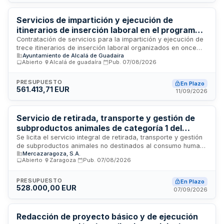
vigente en prevención de riesgos laborales. El adjudicatario
deberá ser una entidad especializada acreditada con los
medios personales y materiales necesarios según la
Servicios de impartición y ejecución de
normativa aplicable.
itinerarios de inserción laboral en el programa
ÉFESO cofinanciado por el Fondo Social
Contratación de servicios para la impartición y ejecución de
trece itinerarios de inserción laboral organizados en once
Europeo - Ayuntamiento de Alcalá de Guadaíra
Ayuntamiento de Alcalá de Guadaíra
lotes, integrados en el proyecto RELANZA-T del programa de
Abierto
·
Alcalá de guadaíra
·
Pub.
07/08/2026
empleo, educación, formación y economía social ÉFESO. La
iniciativa es cofinanciada por el Fondo Social Europeo Plus
en el marco de la programación 2021-2027 y ejecutada por
PRESUPUESTO
En Plazo
561.413,71 EUR
el Ayuntamiento de Alcalá de Guadaíra. Los servicios
11/09/2026
comprenden la realización de tareas de formación y
acompañamiento laboral desde la firma del contrato hasta la
finalización establecida, conforme a las condiciones
Servicio de retirada, transporte y gestión de
técnicas y especificaciones detalladas en el pliego de
subproductos animales de categoría 1 del
prescripciones técnicas.
matadero frigorífico Mercazaragoza
Se licita el servicio integral de retirada, transporte y gestión
de subproductos animales no destinados al consumo humano
Mercazaragoza, S.A.
(SANDACH) de categoría 1 procedentes de la actividad del
Abierto
·
Zaragoza
·
Pub.
07/08/2026
matadero frigorífico de Mercazaragoza, S.A. El adjudicatario
será responsable de la recogida diaria de residuos en las
instalaciones del matadero, su traslado mediante vehículos
PRESUPUESTO
En Plazo
528.000,00 EUR
autorizados conforme a normativa europea y estatal, y su
07/09/2026
entrega en plantas de procesado o eliminación autorizadas.
Se estima una cantidad anual de 1.200 toneladas de material
a gestionar, con garantía de continuidad del servicio y
Redacción de proyecto básico y de ejecución
cumplimiento de requisitos de trazabilidad y documentación