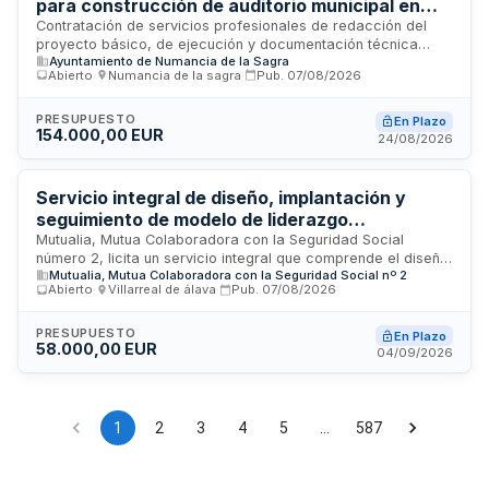
para construcción de auditorio municipal en
SANDACH.
Numancia de la Sagra
Contratación de servicios profesionales de redacción del
proyecto básico, de ejecución y documentación técnica
Ayuntamiento de Numancia de la Sagra
asociada para la construcción y puesta en funcionamiento
Abierto
·
Numancia de la sagra
·
Pub.
07/08/2026
de un auditorio municipal. El proyecto se desarrollará en
terrenos municipales calificados como equipamiento público
en Numancia de la Sagra, Toledo. El contrato abarca
PRESUPUESTO
En Plazo
154.000,00 EUR
exclusivamente la fase de redacción de documentación
24/08/2026
técnica, excluyendo la dirección facultativa de obras y
coordinación de seguridad durante la ejecución.
Servicio integral de diseño, implantación y
seguimiento de modelo de liderazgo
transformador con plataforma tecnológica en
Mutualia, Mutua Colaboradora con la Seguridad Social
número 2, licita un servicio integral que comprende el diseño
Mutualia
Mutualia, Mutua Colaboradora con la Seguridad Social nº 2
metodológico de un modelo de liderazgo transformador y
Abierto
·
Villarreal de álava
·
Pub.
07/08/2026
desarrollo de equipos, su implantación organizacional, la
puesta a disposición de una plataforma tecnológica para
mediciones y evaluaciones, seguimiento de resultados y
PRESUPUESTO
En Plazo
58.000,00 EUR
transferencia de conocimiento interno. El contrato requiere
04/09/2026
conocimientos especializados en gestión del cambio,
analítica de personas y herramientas tecnológicas
avanzadas que la organización no posee internamente.
1
2
3
4
5
…
587