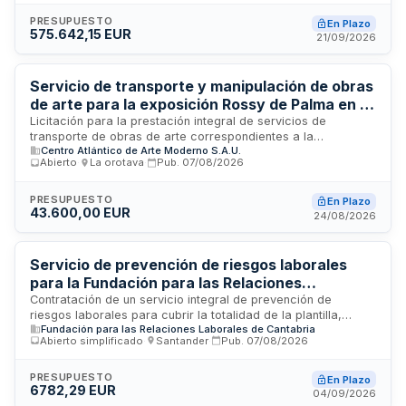
conservar la infraestructura portuaria mediante trabajos de
reparación y mantenimiento de estructuras de mampostería,
PRESUPUESTO
En Plazo
575.642,15 EUR
revestimientos y elementos constructivos. El importe del
21/09/2026
contrato asciende a 115.128,43 euros y se encuentra en
estado de publicación, siendo accesible a empresas
constructoras y servicios especializados en mantenimiento
Servicio de transporte y manipulación de obras
de obras civiles portuarias.
de arte para la exposición Rossy de Palma en el
Centro Atlántico de Arte Moderno
Licitación para la prestación integral de servicios de
transporte de obras de arte correspondientes a la
Centro Atlántico de Arte Moderno S.A.U.
exposición temporal «Rossy de Palma. Alcanzar la orilla». El
Abierto
·
La orotava
·
Pub.
07/08/2026
servicio abarca manipulación, embalaje, carga, descarga,
desembalaje, almacenamiento, reembalaje y gestión de
trámites aduanales necesarios para el traslado desde los
PRESUPUESTO
En Plazo
43.600,00 EUR
domicilios de los prestadores hasta la sede del Centro
24/08/2026
Atlántico de Arte Moderno en Las Palmas de Gran Canaria,
así como la posterior devolución a origen tras la finalización
de la muestra.
Servicio de prevención de riesgos laborales
para la Fundación para las Relaciones
Laborales de Cantabria
Contratación de un servicio integral de prevención de
riesgos laborales para cubrir la totalidad de la plantilla,
Fundación para las Relaciones Laborales de Cantabria
instalaciones y actividades de la Fundación para las
Abierto simplificado
·
Santander
·
Pub.
07/08/2026
Relaciones Laborales de Cantabria. El servicio abarca las
disciplinas de seguridad en el trabajo, higiene industrial,
ergonomía, psicosociología aplicada, vigilancia de la salud y
PRESUPUESTO
En Plazo
6782,29 EUR
medicina del trabajo, en cumplimiento de la legislación
04/09/2026