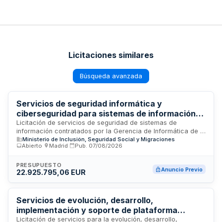
Licitaciones similares
Búsqueda avanzada
Servicios de seguridad informática y
ciberseguridad para sistemas de información
de la Gerencia de Informática de la Seguridad
Licitación de servicios de seguridad de sistemas de
información contratados por la Gerencia de Informática de la
Social
Ministerio de Inclusión, Seguridad Social y Migraciones
Seguridad Social. El objeto incluye la protección, defensa y
Abierto
·
Madrid
·
Pub.
07/08/2026
monitorización de infraestructuras informáticas, redes y
datos críticos de la administración de seguridad social. Se
requieren servicios especializados en ciberseguridad,
PRESUPUESTO
Anuncio Previo
22.925.795,06 EUR
auditoría informática, gestión de vulnerabilidades y
consultoría técnica para garantizar la integridad,
disponibilidad y confidencialidad de los sistemas. El contrato
comprende tanto servicios de evaluación y análisis de
Servicios de evolución, desarrollo,
seguridad como de apoyo y consultoría continua en materia
implementación y soporte de plataforma
de protección informática.
tecnológica turística inteligente y sostenible
Licitación de servicios para la evolución, desarrollo,