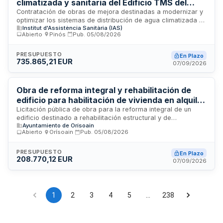
climatizada y sanitaria del Edificio TMS del
Instituto de Asuntos Sociales
Contratación de obras de mejora destinadas a modernizar y
optimizar los sistemas de distribución de agua climatizada y
Institut d'Assistència Sanitària (IAS)
agua sanitaria en el Edificio TMS del Instituto de Asuntos
Abierto
·
Pinós
·
Pub.
05/08/2026
Sociales. El proyecto ejecutivo incluye el redimensionamiento
y actualización de las instalaciones según informe técnico de
la entidad, abarcando desde el diseño hasta la ejecución
PRESUPUESTO
En Plazo
735.865,21 EUR
completa de los trabajos de instalación y puesta en marcha
07/09/2026
de los sistemas mejorados.
Obra de reforma integral y rehabilitación de
edificio para habilitación de vivienda en alquiler
en Orísoain
Licitación pública de obra para la reforma integral de un
edificio destinado a rehabilitación estructural y de
Ayuntamiento de Orísoain
envolvente, con posterior habilitación como vivienda para
Abierto
·
Orísoain
·
Pub.
05/08/2026
alquiler. El Ayuntamiento de Orísoain, a través de su Comisión
gestora, licita los trabajos de construcción y
acondicionamiento necesarios para adaptar la estructura y
PRESUPUESTO
En Plazo
208.770,12 EUR
elementos externos del inmueble, así como todas las
07/09/2026
instalaciones y acabados requeridos para su funcionamiento
como unidad residencial. El importe de la contratación
asciende a 189.791,02 euros.
1
2
3
4
5
…
238