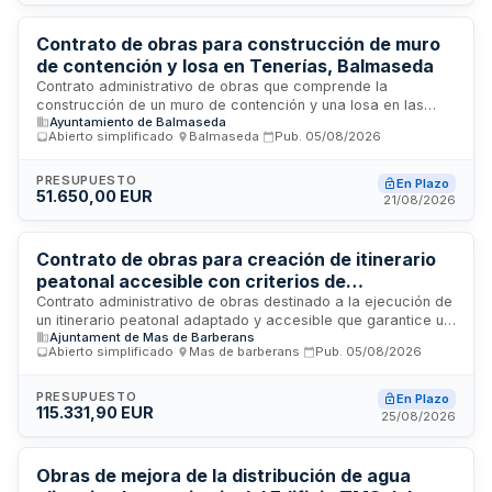
y seguridad de estas infraestructuras viarias.
Contrato de obras para construcción de muro
de contención y losa en Tenerías, Balmaseda
Contrato administrativo de obras que comprende la
construcción de un muro de contención y una losa en las
Ayuntamiento de Balmaseda
ubicaciones Tenerías 14 y 18 en el municipio de Balmaseda.
Abierto simplificado
·
Balmaseda
·
Pub.
05/08/2026
La licitación se convoca mediante procedimiento abierto
simplificado abreviado y se regirá por la Ley de Contratos
del Sector Público. No se requiere garantía provisional de los
PRESUPUESTO
En Plazo
51.650,00 EUR
licitadores. La adjudicación se realizará conforme a criterios
21/08/2026
de calidad-precio, siendo el precio ofertado uno de los
factores determinantes de la valoración de las
proposiciones.
Contrato de obras para creación de itinerario
peatonal accesible con criterios de
sostenibilidad ambiental
Contrato administrativo de obras destinado a la ejecución de
un itinerario peatonal adaptado y accesible que garantice un
Ajuntament de Mas de Barberans
recorrido seguro con separación física respecto al tráfico
Abierto simplificado
·
Mas de barberans
·
Pub.
05/08/2026
vehicular. El proyecto promueve la movilidad activa, conecta
tres puntos de interés en el ámbito de actuación y está
diseñado conforme a criterios de sostenibilidad ambiental y
PRESUPUESTO
En Plazo
115.331,90 EUR
accesibilidad universal para todos los usuarios.
25/08/2026
Obras de mejora de la distribución de agua