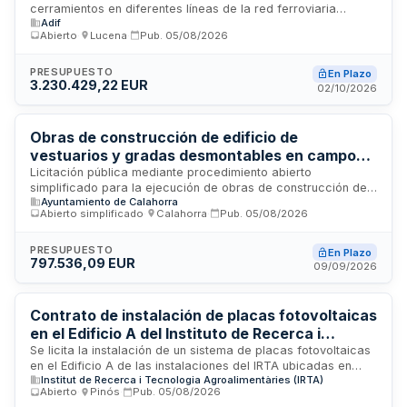
cerramientos en diferentes líneas de la red ferroviaria
Sur
Adif
convencional gestionada por Adif en el ámbito de la
Abierto
·
Lucena
·
Pub.
05/08/2026
Subdirección Sur, específicamente en las líneas 400, 406,
440 y 444. Las actuaciones se desarrollarán en diversos
puntos kilométricos de estas líneas, requiriendo coordinación
PRESUPUESTO
En Plazo
3.230.429,22 EUR
en la ejecución de diferentes prestaciones y colaboración
02/10/2026
con ayuntamientos de los términos municipales afectados
para mejorar la seguridad de la infraestructura ferroviaria.
Obras de construcción de edificio de
vestuarios y gradas desmontables en campo
de fútbol - Ayuntamiento de Calahorra
Licitación pública mediante procedimiento abierto
simplificado para la ejecución de obras de construcción de
Ayuntamiento de Calahorra
un edificio destinado a vestuarios y gradas desmontables en
Abierto simplificado
·
Calahorra
·
Pub.
05/08/2026
el campo de fútbol ubicado en las pistas municipales de
atletismo de Calahorra, La Rioja. La Administración designará
un Director facultativo responsable de la comprobación,
PRESUPUESTO
En Plazo
797.536,09 EUR
coordinación, vigilancia e inspección de la obra, mientras
09/09/2026
que el adjudicatario asumirá la dirección inmediata de los
trabajos y control de materiales. El proyecto ha sido
aprobado por la Administración conforme a los requisitos
Contrato de instalación de placas fotovoltaicas
legales establecidos.
en el Edificio A del Instituto de Recerca i
Tecnologia Agroalimentaria de Monells
Se licita la instalación de un sistema de placas fotovoltaicas
en el Edificio A de las instalaciones del IRTA ubicadas en
Institut de Recerca i Tecnologia Agroalimentàries (IRTA)
Monells. El contrato incluye la ejecución completa de las
Abierto
·
Pinós
·
Pub.
05/08/2026
obras, supervisión técnica, cumplimiento de programas de