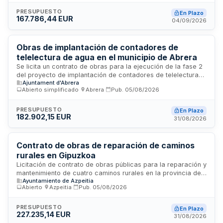
trabajo, medidas de seguridad y todas las obligaciones de
responsabilidad del contratista conforme a lo establecido en
PRESUPUESTO
En Plazo
167.786,44 EUR
el pliego de condiciones técnicas y administrativas. El
04/09/2026
organismo de contratación es el Instituto de Recerca i
Tecnologia Agroalimentaria.
Obras de implantación de contadores de
telelectura de agua en el municipio de Abrera
Se licita un contrato de obras para la ejecución de la fase 2
del proyecto de implantación de contadores de telelectura
Ajuntament d'Abrera
de abonado en el municipio de Abrera. El Ayuntamiento de
Abierto simplificado
·
Abrera
·
Pub.
05/08/2026
Abrera requiere la renovación de una parte significativa de
su parque de contadores de agua para mejorar la gestión
del suministro, detectar fugas, incidencias y fraudes. Las
PRESUPUESTO
En Plazo
182.902,15 EUR
obras se ejecutarán por la falta de recursos humanos y
31/08/2026
materiales en los servicios municipales correspondientes.
Contrato de obras de reparación de caminos
rurales en Gipuzkoa
Licitación de contrato de obras públicas para la reparación y
mantenimiento de cuatro caminos rurales en la provincia de
Ayuntamiento de Azpeitia
Gipuzkoa: Badiolatxo-Orandagoikoa, Txarabarrena-Elosua,
Abierto
·
Azpeitia
·
Pub.
05/08/2026
Arriaga-Arriagagain y Urasandi Berri-Oielantzun. Las obras
se ejecutarán conforme a los planos, especificaciones
técnicas y memoria del proyecto aprobado, incluyendo
PRESUPUESTO
En Plazo
227.235,14 EUR
todos los trabajos necesarios para restaurar la funcionalidad
31/08/2026