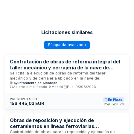
Licitaciones similares
Búsqueda avanzada
Contratación de obras de reforma integral del
taller mecánico y cerrajería de la nave de
mantenimiento municipal
Se licita la ejecución de obras de reforma del taller
mecánico y de cerrajería ubicado en la nave de
Ayuntamiento de Alcorcón
mantenimiento municipal. El proyecto técnico, redactado por
Abierto simplificado
·
Madrid
·
Pub.
05/08/2026
arquitecto profesional colegiado, define los trabajos a
realizar de manera integral sin división en lotes, asegurando
la correcta ejecución técnica de todas las fases. La
PRESUPUESTO
En Plazo
156.445,03 EUR
dirección facultativa de las obras corre a cargo del
25/08/2026
profesional que redactó el proyecto. El contrato se ejecutará
bajo sistema de precio a tanto alzado conforme al
presupuesto detallado y mediciones establecidas en la
Obras de reposición y ejecución de
documentación técnica del proyecto.
cerramientos en líneas ferroviarias
convencionales de la red de Adif Subdirección
Contratación de obras para la reposición y ejecución de