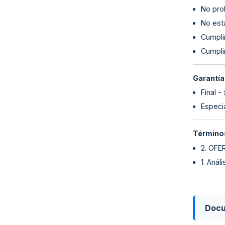
No proh
No esta
Cumplim
Cumpli
Garantía
Final -
Especia
Términos
2. OFE
1. Anál
Doc