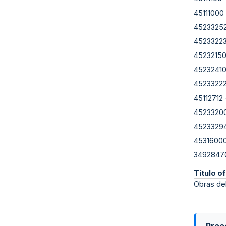
45111000
4523325
4523322
4523215
4523241
4523322
45112712
4523320
4523329
4531600
3492847
Título of
Obras del