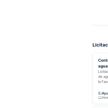
Licita
Cont
agua
(Các
Licit
de ag
la Fa
susti
acome
Ayu
en zo
Abie
confo