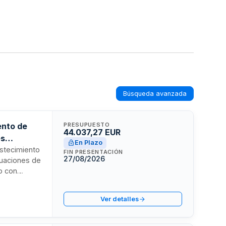
Búsqueda avanzada
ento de
PRESUPUESTO
44.037,27 EUR
es
En Plazo
astecimiento
FIN PRESENTACIÓN
27/08/2026
tuaciones de
o con
osición de
 del firme
Ver detalles
icipio
das.