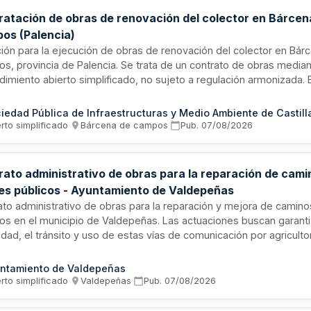
ratación de obras de renovación del colector en Bárcen
os (Palencia)
ación para la ejecución de obras de renovación del colector en Bár
s, provincia de Palencia. Se trata de un contrato de obras media
dimiento abierto simplificado, no sujeto a regulación armonizada. E
e la ejecución de las obras definidas en el proyecto técnico, plan
cios, con un régimen jurídico de naturaleza privada según la legis
atos del sector público. Se adjudicará conforme a los criterios y p
rto simplificado
·
Bárcena de campos
·
Pub.
07/08/2026
ecidos en el pliego de cláusulas administrativas.
rato administrativo de obras para la reparación de cami
les públicos - Ayuntamiento de Valdepeñas
ato administrativo de obras para la reparación y mejora de camino
cos en el municipio de Valdepeñas. Las actuaciones buscan garanti
dad, el tránsito y uso de estas vías de comunicación por agriculto
os para el acceso a parcelas rústicas. La ejecución se realizará p
ra según los documentos del proyecto en cifras fijas, bajo supervi
ntamiento de Valdepeñas
ción facultativa y el responsable del contrato designado por la Sec
rto simplificado
·
Valdepeñas
·
Pub.
07/08/2026
cios Técnicos del Departamento de Obras, Infraestructuras y Servi
tivos.