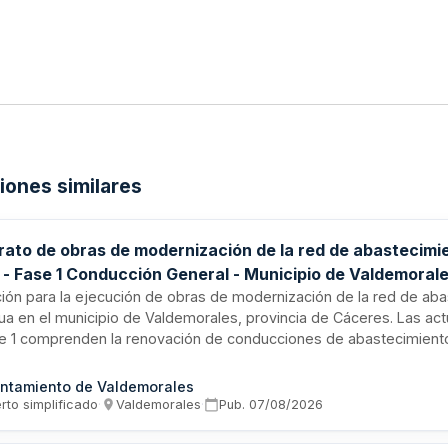
ciones similares
rato de obras de modernización de la red de abastecimi
 - Fase 1 Conducción General - Municipio de Valdemoral
eres)
ación para la ejecución de obras de modernización de la red de ab
ua en el municipio de Valdemorales, provincia de Cáceres. Las ac
se 1 comprenden la renovación de conducciones de abastecimient
tución de tuberías de fibrocemento por tuberías de polietileno, rep
tidas domiciliarias de abastecimiento y saneamiento, y reposición
ntamiento de Valdemorales
nas afectadas. El proyecto se desarrolla en diferentes vías del mun
rto simplificado
·
Valdemorales
·
Pub.
07/08/2026
rme a los planos, mediciones y prescripciones técnicas estableci