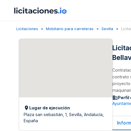
Licitaciones
Mobiliario para carreteras
Sevilla
Licit
Licit
Bella
Contratac
contrato 
proyecto 
maquinari
Perfil
Ayuntamie
Lugar de ejecución
Plaza san sebastián, 1, Sevilla, Andalucía,
España
Infor