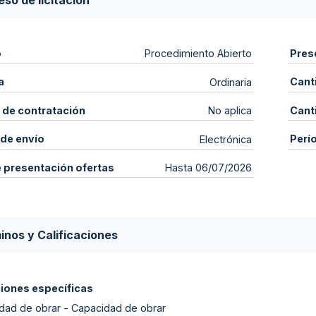
so de licitación
o
Pres
Procedimiento Abierto
a
Cant
Ordinaria
 de contratación
Cant
No aplica
de envío
Perí
Electrónica
e presentación ofertas
Hasta 06/07/2026
inos y Calificaciones
ciones específicas
dad de obrar - Capacidad de obrar