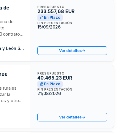
a de
PRESUPUESTO
233.557,68 EUR
En Plazo
cena de
FIN PRESENTACIÓN
15/09/2026
nte
l contrato
os y cuadros
lación de
Sociedad Pública de Infraestructuras y Medio Ambiente de Castilla y León S.A.
Ver detalles
rocedimiento
nos
PRESUPUESTO
40.465,23 EUR
En Plazo
s rurales
FIN PRESENTACIÓN
21/08/2026
zar la
res y otros
or unidades
sión de la
Ver detalles
ción de
cios