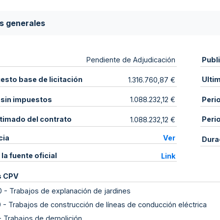
s generales
Publ
Pendiente de Adjudicación
sto base de licitación
Ulti
1.316.760,87 €
 sin impuestos
Peri
1.088.232,12 €
stimado del contrato
Peri
1.088.232,12 €
cia
Ver
Dura
 la fuente oficial
Link
s CPV
0
-
Trabajos de explanación de jardines
0
-
Trabajos de construcción de líneas de conducción eléctrica
-
Trabajos de demolición