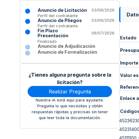
Anuncio de Licitación
03/06/2026
Dato
Perfil del contratante
Anuncio de Pliegos
03/06/2026
Perfil del contratante
Fin Plazo
06/07/2026
Presentación
Estado
Finalizado
Anuncio de Adjudicación
Presupue
Anuncio de Formalización
Importe
¿Tienes alguna pregunta sobre la
Valor e
licitación?
Referen
Realizar Pregunta
Enlace a
Nuestra IA está aquí para ayudarte.
Pregunta lo que necesites y obtén
Código
respuestas rápidas y precisas sin tener
que leer toda la documentación.
4523623
4523140
45111100