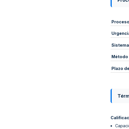
Proce
Proces
Urgenci
Sistema
Método 
Plazo d
Térm
Califica
Capaci