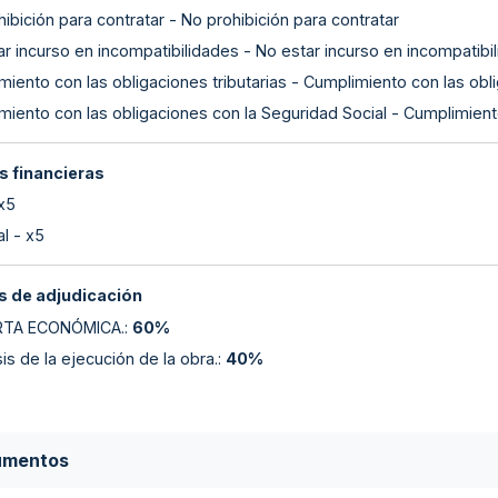
ibición para contratar - No prohibición para contratar
r incurso en incompatibilidades - No estar incurso en incompatibi
iento con las obligaciones tributarias - Cumplimiento con las obli
miento con las obligaciones con la Seguridad Social - Cumplimient
s financieras
 x5
l - x5
 de adjudicación
RTA ECONÓMICA.
:
60%
isis de la ejecución de la obra.
:
40%
umentos